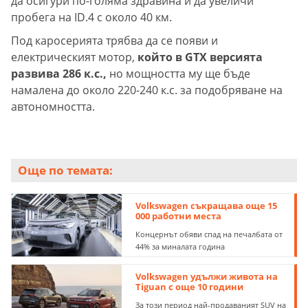
да осигури по-голяма здравина и да увеличи
пробега на ID.4 с около 40 км.
Под каросерията трябва да се появи и
електрическият мотор,
който в GTX версията
развива 286 к.с.,
но мощността му ще бъде
намалена до около 220-240 к.с. за подобряване на
автономността.
Още по темата:
Volkswagen съкращава още 15
000 работни места
Концернът обяви спад на печалбата от
44% за миналата година
Volkswagen удължи живота на
Tiguan с още 10 години
За този период най-продаваният SUV на