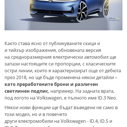
Както става ясно от публикуваните скици и
и тийзър изображения, обновената версия
на средноразмерния електрически автомобил ще
запази настоящите си пропорции, с класическите
остри линии, които я характеризират още от дебюта
през 2018, но ще бъде променена някои детайли –
като преработените брони и различен
светлинен подпис
, например. На задната врата,
под логото на Volkswagen, е пълното име ID.3 Neo.
Някои нови функции ще бъдат въведени не само в
този модел, но и в повечето
други електромобили на Volkswagen - ID.4, ID.5 и