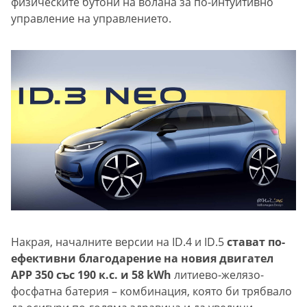
физическите бутони на волана за по-интуитивно
управление на управлението.
Накрая, началните версии на ID.4 и ID.5
стават по-
ефективни благодарение на новия двигател
APP 350 със 190 к.с. и 58 kWh
литиево-желязо-
фосфатна батерия – комбинация, която би трябвало