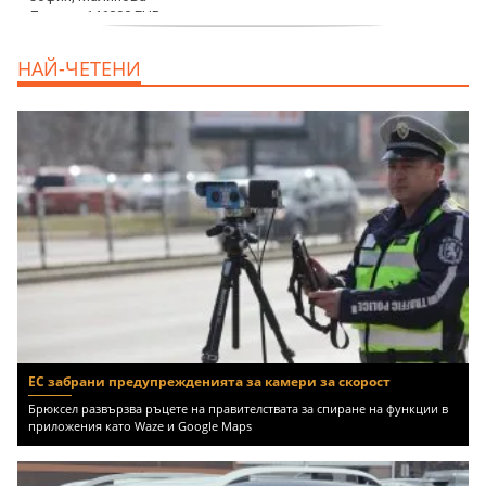
дава под наем, Офис, 100 m2 София,
НАЙ-ЧЕТЕНИ
Център, 800 EUR
ЕС забрани предупрежденията за камери за скорост
Брюксел развързва ръцете на правителствата за спиране на функции в
приложения като Waze и Google Maps