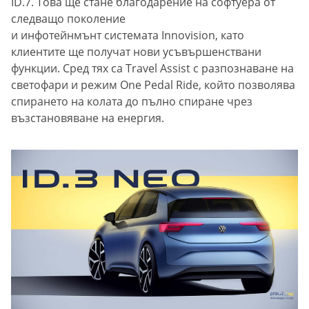
ID.7. Това ще стане благодарение на софтуера от
следващо поколение
и инфотейнмънт системата Innovision, като
клиентите ще получат нови усъвършенствани
функции. Сред тях са Travel Assist с разпознаване на
светофари и режим One Pedal Ride, който позволява
спирането на колата до пълно спиране чрез
възстановяване на енергия.