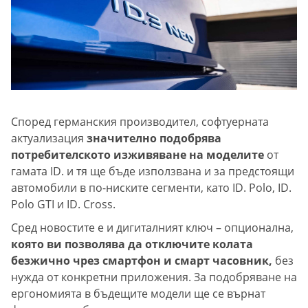
Според германския производител, софтуерната
актуализация
значително подобрява
потребителското изживяване на моделите
от
гамата ID. и тя ще бъде използвана и за предстоящи
автомобили в по-ниските сегменти, като ID. Polo, ID.
Polo GTI и ID. Cross.
Сред новостите е и дигиталният ключ – опционална,
която ви позволява да отключите колата
безжично чрез смартфон и смарт часовник,
без
нужда от конкретни приложения. За подобряване на
ергономията в бъдещите модели ще се върнат