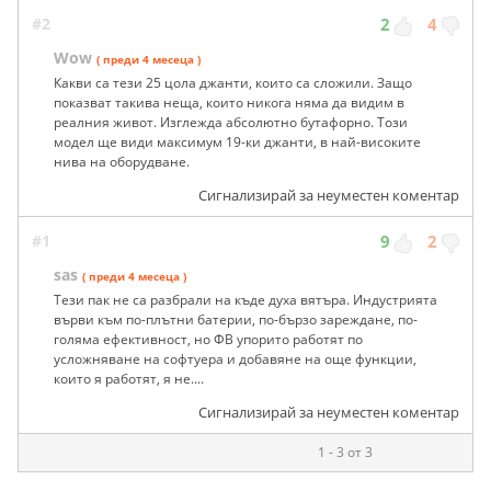
#2
2
4
Wow
( преди 4 месеца )
Какви са тези 25 цола джанти, които са сложили. Защо
показват такива неща, които никога няма да видим в
реалния живот. Изглежда абсолютно бутафорно. Този
модел ще види максимум 19-ки джанти, в най-високите
нива на оборудване.
Сигнализирай за неуместен коментар
#1
9
2
sas
( преди 4 месеца )
Тези пак не са разбрали на къде духа вятъра. Индустрията
върви към по-плътни батерии, по-бързо зареждане, по-
голяма ефективност, но ФВ упорито работят по
усложняване на софтуера и добавяне на още функции,
които я работят, я не....
Сигнализирай за неуместен коментар
1 - 3 от 3