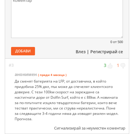
0
от 500
ДОБАВИ
Влез
|
Регистрирай се
#3
3
1
анонимен
( преди 4 месеца )
Да сменят батерията на LFP, от доставчика, в който
придобиха 25% дял, пък може да спечелят клиентското
доверие. С тези 100kw скорост на зареждане са
настигнати дори от Dolfin Surf, който е с 88kw. А новината
за по-плътните изцяло твърдотелни батерии, които вече
тестват практически, ми се струва нереалистична. Поне
за следващите 3-4 години няма да извадят реален модел.
Прогноза.
Сигнализирай за неуместен коментар