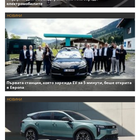
електромобилите
НОВИНИ
Първата станция, която зарежда EV за 5 минути, беше открита
в Европа
НОВИНИ