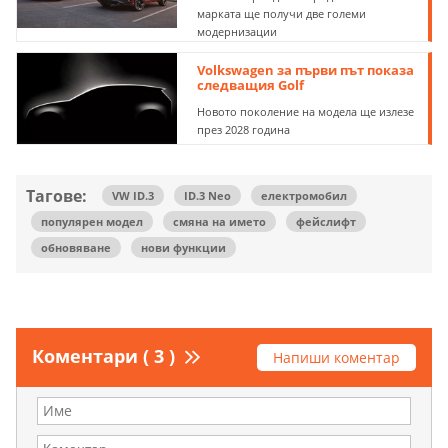
марката ще получи две големи
модернизации
Volkswagen за първи път показа
следващия Golf
Новото поколение на модела ще излезе
през 2028 година
Тагове:
VW ID.3
ID.3 Neo
електромобил
популярен модел
смяна на името
фейслифт
обновяване
нови функции
Коментари ( 3 )
Напиши коментар