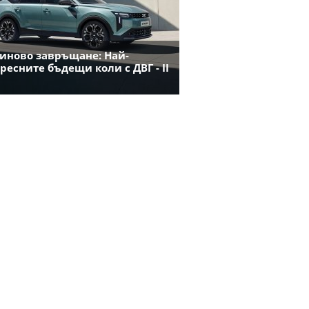
иново завръщане: Най-
ресните бъдещи коли с ДВГ - II