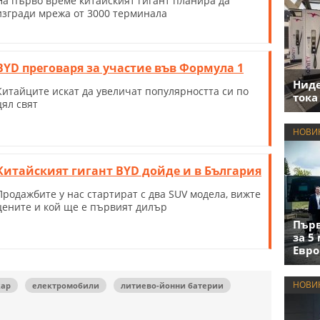
На първо време китайският гигант планира да
изгради мрежа от 3000 терминала
BYD преговаря за участие във Формула 1
Нид
Китайците искат да увеличат популярността си по
тока
цял свят
НОВИ
Китайският гигант BYD дойде и в България
Продажбите у нас стартират с два SUV модела, вижте
цените и кой ще е първият дилър
Първ
за 5
Евро
НОВИ
ар
електромобили
литиево-йонни батерии