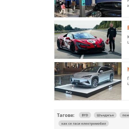
Тагове:
BYD
Шънджън
пож
как се гаси електромобил