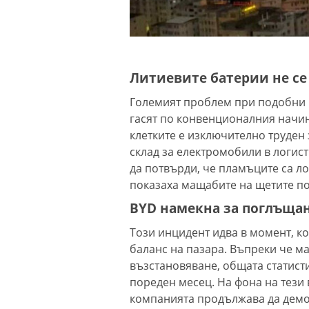
Литиевите батерии не се
Големият проблем при подобни и
гасят по конвенционалния начин
клетките е изключително труден
склад за електромобили в логис
да потвърди, че пламъците са л
показаха мащабите на щетите по
BYD намекна за поглъщан
Този инцидент идва в момент, ко
баланс на пазара. Въпреки че м
възстановяване, общата статист
пореден месец. На фона на тези
компанията продължава да демо