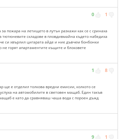
0
1
 за пожара на летището в лутън разкажи как се с сринаха
 за тютюневите складове в пловдивмайна където набедиха
 че си хвърлил цигарата айде и ние дъвчем бонбонки
о не горят апартаментите къщите и блоковете
1
8
ар ще е отделил толкова вредни емисии, колкото се
ауспуха на автомобилите в световен мащаб. Един такъв
 мащаб е като да сравняваш чаша вода с пороен дъжд
9
1