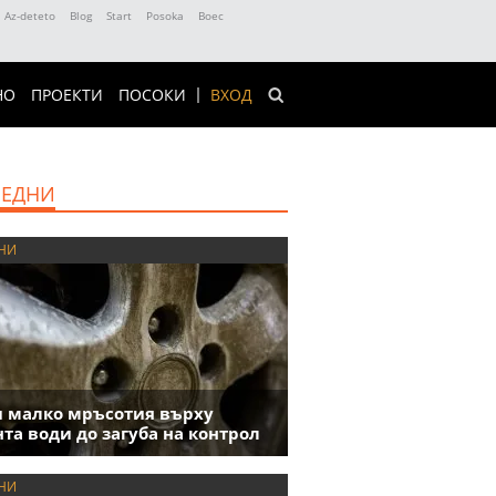
Az-deteto
Blog
Start
Posoka
Boec
НО
ПРОЕКТИ
ПОСОКИ
ВХОД
ЕДНИ
НИ
 малко мръсотия върху
та води до загуба на контрол
НИ