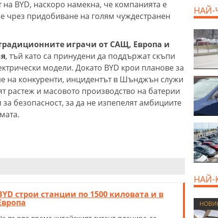
 на BYD, наскоро намекна, че компанията е
НАЙ-
не чрез придобиване на голям чуждестранен
800 E
традиционните играчи от САЩ, Европа и
ия
, тъй като са принудени да поддържат скъпи
лектрически модели. Докато BYD крои планове за
е на конкуренти, инцидентът в Шънджън служи
ят растеж и масовото производство на батерии
за безопасност, за да не изпепелят амбициите
мата.
НАЙ-
BYD строи станции по 1500 киловата и в
Европа
НОВИ