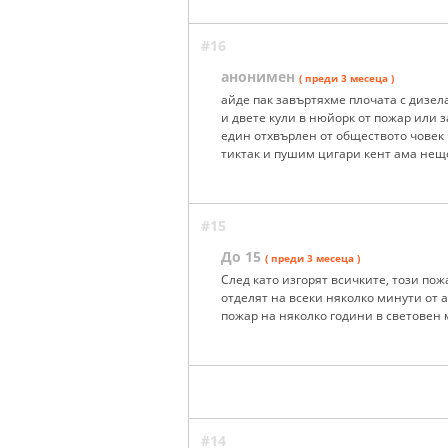
#16
анонимен
( преди 3 месеца )
айде пак завъртяхме плочата с дизела
и двете кули в нюйорк от пожар или
един отхвърлен от обществото човек
тиктак и пушим цигари кент ама нещ
#15
До 15
( преди 3 месеца )
След като изгорят всичките, този пож
отделят на всеки няколко минути от 
пожар на няколко години в световен
#14