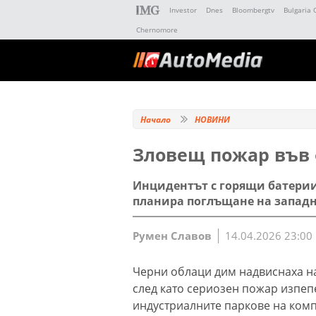
Investor
Dnes
Bloombergtv
Bulgaria 
Chernomore
Начало
НОВИНИ
Зловещ пожар във 
Инцидентът с горящи батерии
планира поглъщане на запад
Румен Славов
14.04.2026 23:00
Черни облаци дим надвиснаха н
след като сериозен пожар изпеп
индустриалните паркове на комп