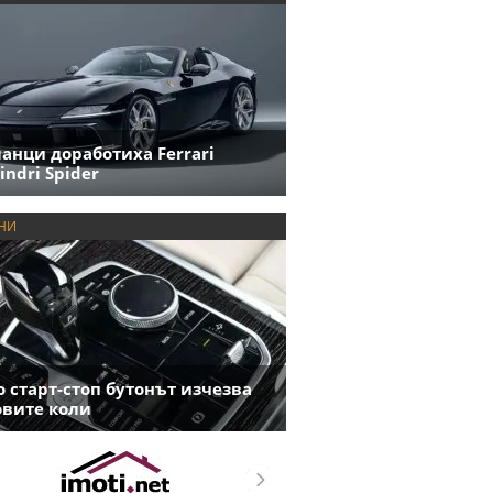
анци доработиха Ferrari
indri Spider
НИ
 старт-стоп бутонът изчезва
овите коли