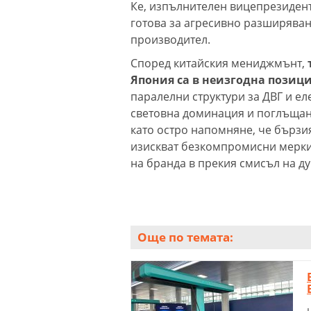
Ке, изпълнителен вицепрезидент
готова за агресивно разширява
производител.
Според китайския мениджмънт,
Япония са в неизгодна позиц
паралелни структури за ДВГ и е
световна доминация и поглъщан
като остро напомняне, че бързи
изискват безкомпромисни мерки 
на бранда в прекия смисъл на ду
Още по темата: