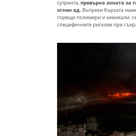
сутринта,
превърна зоната за 
огнен ад.
Въпреки бързата намес
горящи полимери и химикали, с
специфичните рискове при съхра