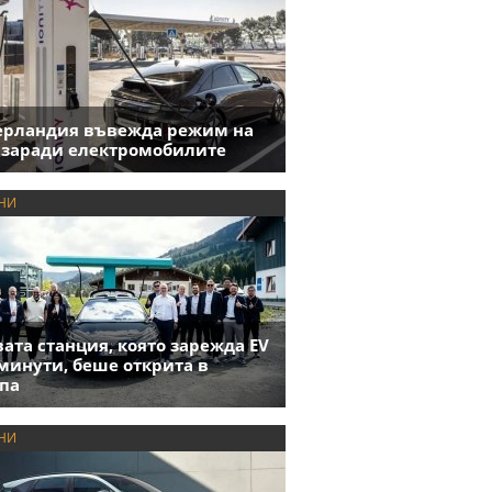
ерландия въвежда режим на
 заради електромобилите
НИ
ата станция, която зарежда EV
 минути, беше открита в
па
НИ