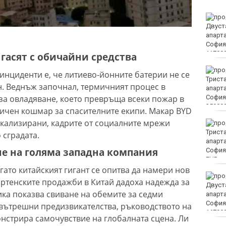
Винисиус Жуниор
преподписа с Реал
(Мадрид)
 гасят с обичайни средства
ЦСКА удари с 3:0 Макаби
нциденти е, че литиево-йонните батерии не се
като гост
. Веднъж започнал, термичният процес в
 за овладяване, което превръща всеки пожар в
тичен кошмар за спасителните екипи. Макар BYD
окализирани, кадрите от социалните мрежи
Тъжна вест! Почина
голямо име в
 сградата.
медицината
е на голяма западна компания
EUR
гато китайският гигант се опитва да намери нов
Златото стигна до 4295
артенските продажби в Китай дадоха надежда за
долара за унция
ика показва свиване на обемите за седми
 вътрешни предизвикателства, ръководството на
нстрира самочувствие на глобалната сцена. Ли