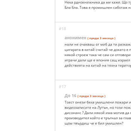
Нека рднокнижника да ми каже. Що ту
Бла бла. Това е промишлен саботаж н
#18
анонимен
( преди 3 месеца )
нали не очакваш от ми6 да ти разкаж
цигарата в китай считай че докато е
някой строеж така че сам си отговор
играчи дали ще е япония сащ израел 
действията на китай на тяхна терито
#17
До 16
( преди 3 месеца )
Тоест онези бяха умишлени пожари и
видеозаписите на Лутън, но този пожа
дисонанс ? Дали някой има мотив да
производител който е тръгнал за глав
щом твърдиш че е бил умишлен?