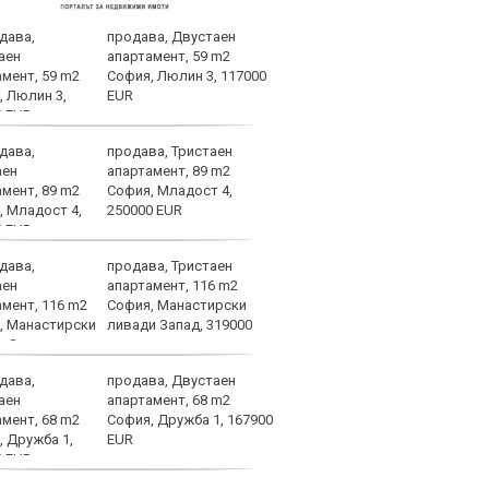
продава, Двустаен
Лошо
апартамент, 59 m2
ще п
София, Люлин 3, 117000
във 
EUR
продава, Тристаен
Брун
апартамент, 89 m2
меди
София, Младост 4,
Севе
250000 EUR
продава, Тристаен
Атра
апартамент, 116 m2
заби
София, Манастирски
ливади Запад, 319000
продава, Двустаен
Спор
апартамент, 68 m2
днес
София, Дружба 1, 167900
EUR