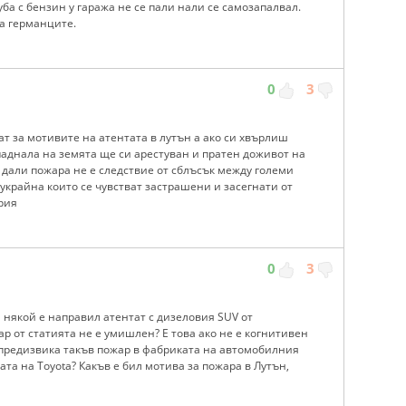
ба с бензин у гаража не се пали нали се самозапалвал.
а германците.
0
3
ат за мотивите на атентата в лутън а ако си хвърлиш
 паднала на земята ще си арестуван и пратен доживот на
и дали пожара не е следствие от сблъсък между големи
украйна които се чувстват застрашени и засегнати от
рия
0
3
 някой е направил атентат с дизеловия SUV от
р от статията не е умишлен? Е това ако не е когнитивен
 предизвика такъв пожар в фабриката на автомобилния
ата на Toyota? Какъв е бил мотива за пожара в Лутън,