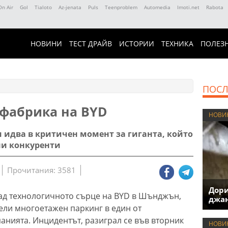
On Air
Gol
Tialoto
Az-jenata
Puls
Teenproblem
Automedia
Imoti.net
Rabota
НОВИНИ
ТЕСТ ДРАЙВ
ИСТОРИИ
ТЕХНИКА
ПОЛЕЗ
ПОСЛ
фабрика на BYD
НОВИ
 идва в критичен момент за гиганта, който
ни конкуренти
Прочитания: 3581
Дори
ад технологичното сърце на BYD в Шънджън,
джан
ели многоетажен паркинг в един от
анията. Инцидентът, разиграл се във вторник
НОВИ