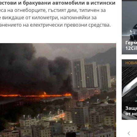
тестови и бракувани автомобили в истински
а на огнеборците, гъстият дим, типичен за
е виждаше от километри, напомняйки за
нението на електрически превозни средства.
Герм
12Cil
НОВИ
Защо
от н