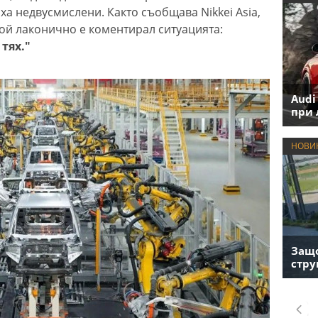
а недвусмислени. Както съобщава Nikkei Asia,
той лаконично е коментирал ситуацията:
тях."
Audi
при 
НОВИ
Защо
стру