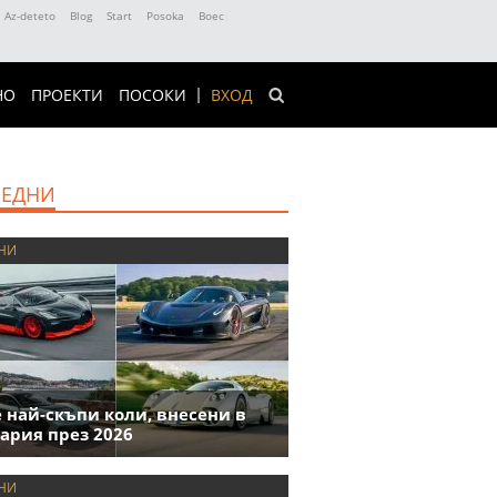
Az-deteto
Blog
Start
Posoka
Boec
НО
ПРОЕКТИ
ПОСОКИ
ВХОД
ЕДНИ
НИ
е най-скъпи коли, внесени в
ария през 2026
НИ