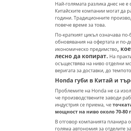
Най-голямата разлика днес не е 
Китайските компании могат да р
години. Традиционните производ
повече време за това.
По-краткият цикъл означава по-
обновявания на офертата и по-д
, ко
икономическо предимство
лесно да копират.
На практ
осъществява на ниво отделни мод
веригата за доставки, до темпот
Honda губи в Китай и тър
Проблемите на Honda не са изол
че производствените заводи раб
индустрия се приема, че
точкат
мощност на ниво около 70-80 
В отговор компанията планира 
голяма автономия за отделите з