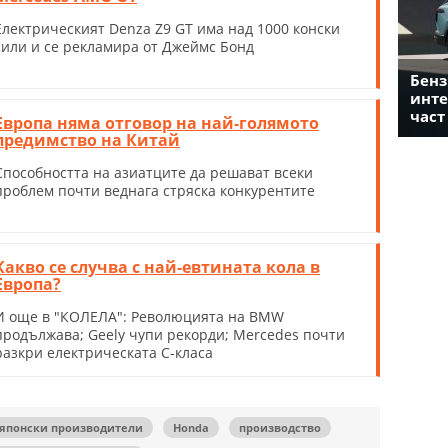
Електрическият Denza Z9 GT има над 1000 конски
сили и се рекламира от Джеймс Бонд
Бенз
инте
част
Европа няма отговор на най-голямото
предимство на Китай
Способността на азиатците да решават всеки
проблем почти веднага стряска конкурентите
Какво се случва с най-евтината кола в
Европа?
И още в "КОЛЕЛА": Революцията на BMW
продължава; Geely чупи рекорди; Mercedes почти
разкри електрическата С-класа
японски производители
Honda
производство