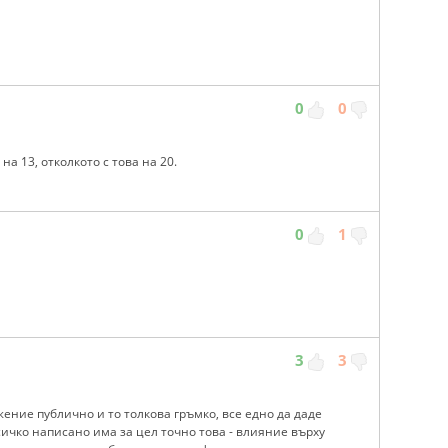
0
0
а 13, отколкото с това на 20.
0
1
3
3
ение публично и то толкова гръмко, все едно да даде
сичко написано има за цел точно това - влияние върху