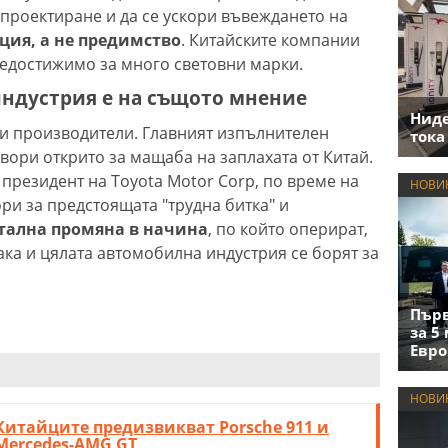
 проектиране и да се ускори въвеждането на
ция, а не предимство
. Китайските компании
 недостижимо за много световни марки.
 индустрия е на същото мнение
Нид
ги производители. Главният изпълнителен
тока
вори открито за мащаба на заплахата от Китай.
президент на Toyota Motor Corp, по време на
НОВИ
ри за предстоящата "трудна битка" и
тална промяна в начина
, по който оперират,
така и цялата автомобилна индустрия се борят за
Първ
за 5
Евро
НОВИ
Китайците предизвикват Porsche 911 и
Mercedes-AMG GT