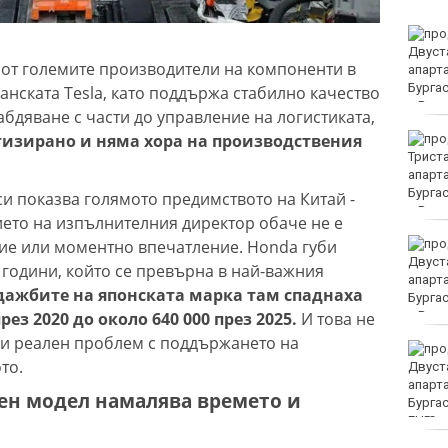
Без ток във Варна на 6
август 2026
 от големите производители на компоненти в
канската Tesla, като поддържа стабилно качество
набдяване с части до управление на логистиката,
тизирано и няма хора на производствения
Мачовете и спортът по
ТВ днес (6 август)
си показва голямото предимството на Китай -
ието на изпълнителния директор обаче не е
ие или моментно впечатление. Honda губи
Виц на деня - 6 август
 години, който се превърна в най-важния
ажбите на японската марка там спаднаха
ез 2020 до около 640 000 през 2025.
И това не
 и реален проблем с поддържането на
21 ранени при
то.
катастрофи у нас през
последните 24 часа
ен модел намалява времето и
EUR