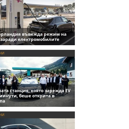
ерландия въвежда режим на
 заради електромобилите
НИ
ата станция, която зарежда EV
 минути, беше открита в
па
НИ