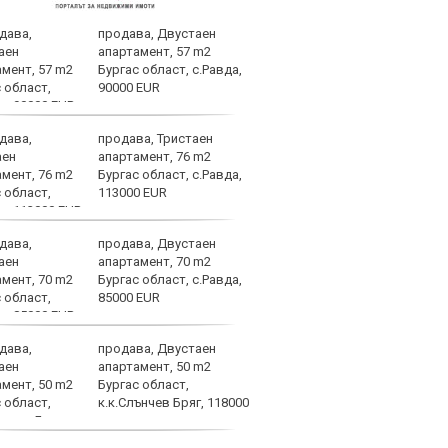
продава, Двустаен
В Ин
апартамент, 57 m2
Дима
Бургас област, с.Равда,
дого
90000 EUR
продава, Тристаен
Левс
апартамент, 76 m2
късн
Бургас област, с.Равда,
Евро
113000 EUR
продава, Двустаен
Ювен
апартамент, 70 m2
Зирк
Бургас област, с.Равда,
Джо
85000 EUR
продава, Двустаен
Не м
апартамент, 50 m2
ФИФА
Бургас област,
Джан
к.к.Слънчев Бряг, 118000
подк