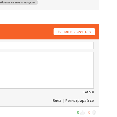
аботка на нови модели
Напиши коментар
0
от 500
Влез
|
Регистрирай се
0
0