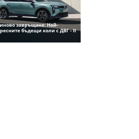
иново завръщане: Най-
ресните бъдещи коли с ДВГ - II