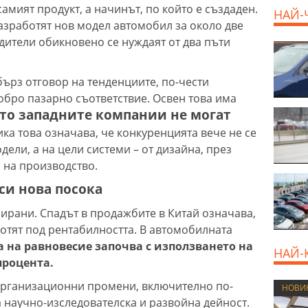
самият продукт, а начинът, по който е създаден.
НАЙ-
азработят нов модел автомобил за около две
ители обикновено се нуждаят от два пъти
бърз отговор на тенденциите, по-чести
обро пазарно съответствие. Освен това има
ето западните компании не могат
ика това означава, че конкуренцията вече не се
ели, а на цели системи – от дизайна, през
о на производство.
си нова посока
ирани. Спадът в продажбите в Китай означава,
отят под рентабилността. В автомобилната
а на равновесие започва с използването на
НАЙ-
процента.
организационни промени, включително по-
НОВИ
а научно-изследователска и развойна дейност.