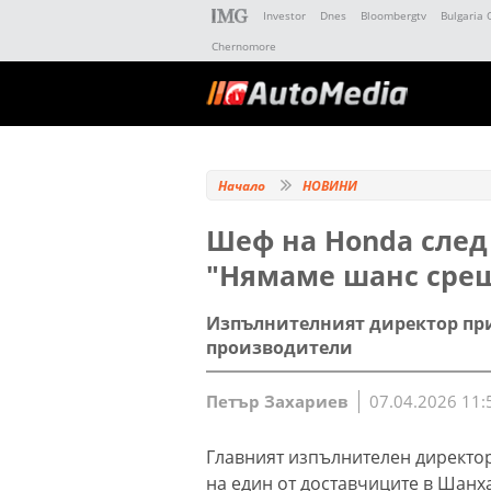
Investor
Dnes
Bloombergtv
Bulgaria 
Chernomore
Начало
НОВИНИ
Шеф на Honda след
"Нямаме шанс срещ
Изпълнителният директор при
производители
Петър Захариев
07.04.2026 11:
Главният изпълнителен директор
на един от доставчиците в Шанха