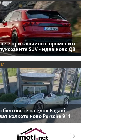
 не е приключило с промените
луксозните SUV - идва ново Q8
НИ
 болтовете на едно Pagani
ват колкото ново Porsche 911