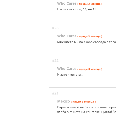
Who Cares
( преди 3 месеца )
Грешката е моя, 14, не 13.
#23
Who Cares
( преди 3 месеца )
Мнението ми по-скоро съвпада с това н
#22
Who Cares
( преди 3 месеца )
Имате - митата...
#21
Mexico
( преди 3 месеца )
Вярвам никой не би си признал пораж
хляба в ръцете на конглокенцията! В