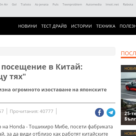
On Air
Gol
Tialoto
Az-jenata
Puls
Teenproblem
Automedia
Imoti.net
Rabota
НОВИНИ
ТЕСТ ДРАЙВ
ИСТОРИИ
ТЕХНИКА
ПОЛЕЗ
ПОСЛ
 посещение в Китай:
НОВИ
у тях"
зна огромното изоставане на японските
57
Прочитания: 40777
25-т
Бълг
 на Honda - Тошихиро Мибе, посети фабриката
й, за да види отблизо как работят китайските
НОВИ