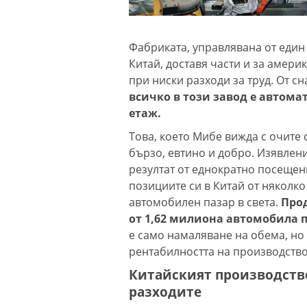
Фабриката, управлявана от един
Китай, доставя части и за амери
при ниски разходи за труд. От с
всичко в този завод е автома
етаж.
Това, което Мибе вижда с очите 
бързо, евтино и добро. Изявлен
резултат от еднократно посещен
позициите си в Китай от няколко
автомобилен пазар в света.
Прод
от 1,62 милиона автомобила пр
е само намаляване на обема, но
рентабилността на производство
Китайският производств
разходите