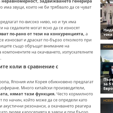
 неравномерност, задвижването генерира
то има звуци, които не би трябвало да се чуват
предлагат по-високо ниво, но и тук има
 на седалките могат ясно да се износят
Нид
яват по-рано от тези на конкуренцията,
а
тока
се износват и драскат по-бързо отколкото при
ниците също обръщат внимание на
НОВИ
 компонентите на окачването, изпускателните
.
ите коли в сравнение с
Първ
ропа, Япония или Корея обикновено предлагат
за 5
шофиране. Много китайски производители,
Евро
ната, нямат тази функция.
Често кормилното
т по начин, който може да се определи като
НОВИ
ни акустични резонанси, а окачването реагира
като люлее каросерията в завои и при бързо