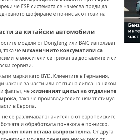
реки че ESP системата се намесва преди да
едневното шофиране е по-нисък от този на
Бенз
асти за китайски автомобили
инте
част
ростите модели от Dongfeng или BAIC използват
, така че
механичните консумативи са
симите вносители се грижат за доставките и си
рски сервизи.
къпи марки като BYD. Клиентите в Германия,
и чакане за части или от пълна липса на някои
и фактът, че
жизненият цикъл на отделните
широка,
така че производителите нямат стимул
асти в Европа.
 не се различават значително от европейските
аботката и обработката понякога е по-ниско.
срочен план остава въпросителна.
От друга
 по-евтини модели означава нисък риск от