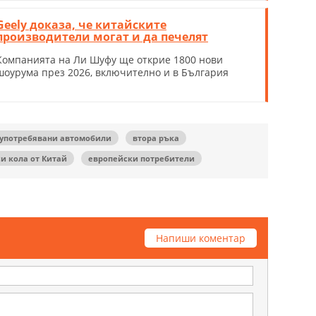
Geely доказа, че китайските
производители могат и да печелят
Компанията на Ли Шуфу ще открие 1800 нови
шоурума през 2026, включително и в България
употребявани автомобили
втора ръка
и кола от Китай
европейски потребители
Напиши коментар