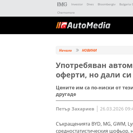
Investor
Dnes
Bloombergtv
Bulgaria 
Chernomore
Начало
НОВИНИ
Употребяван автом
оферти, но дали си
Цените им са по-ниски от тез
другаде
Петър Захариев
26.03.2026 09:
Съкращенията BYD, MG, GWM, Lyn
средностатистическия шофьор, н