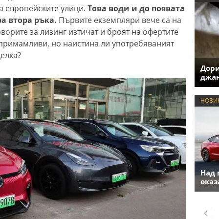
а европейските улици.
Това води и до появата
а втора ръка.
Първите екземпляри вече са на
оворите за лизинг изтичат и броят на офертите
 примамливи, но наистина ли употребяваният
делка?
Дори
джан
НОВИ
Над 
оказ