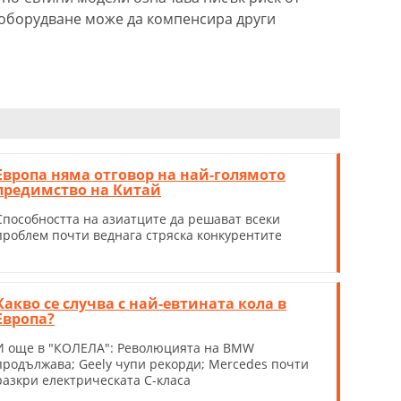
с оборудване може да компенсира други
Европа няма отговор на най-голямото
предимство на Китай
Способността на азиатците да решават всеки
проблем почти веднага стряска конкурентите
Какво се случва с най-евтината кола в
Европа?
И още в "КОЛЕЛА": Революцията на BMW
продължава; Geely чупи рекорди; Mercedes почти
разкри електрическата С-класа