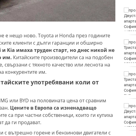
Времето във Варна на 7
август 2026
е е нещо ново. Toyota и Honda през годините
ките клиенти с дълги гаранции и обширно
Времето във Варна на 7
август 2026
 и Kia имаха труден старт, но днес никой не
о им.
Китайските производители са на подобен
е, свързани с тяхното качество или леснота на
на конкурентите им.
Честваме паметта на
преподобномъченик
итайските употребявани коли от
Дометий
EUR
 MG или BYD на половината цена от сравним
Винисиус Жуниор
ван.
Цените в Европа са изненадващо
преподписа с Реал
е са при частни собственици, които ги купиха
(Мадрид)
т да ги продават.
и с вътрешно горене и бензинови двигатели с