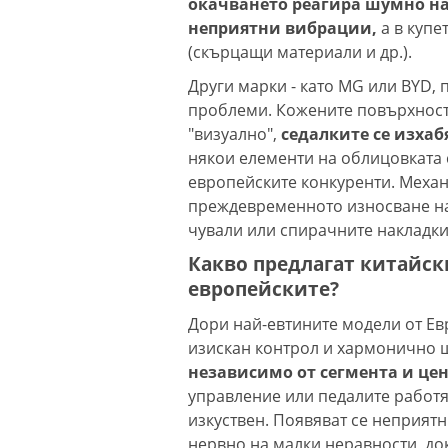
окачването реагира шумно на
неприятни вибрации,
а в купе
(скърцащи материали и др.).
Други марки - като MG или BYD, 
проблеми. Кожените повърхности
"визуално",
седалките се изхаб
някои елементи на облицовката 
европейските конкуренти. Меха
преждевременното износване на
чували или спирачните накладки
Какво предлагат китайск
европейските?
Дори най-евтините модели от Ев
изискан контрол и хармонично 
независимо от сегмента и це
управление или педалите работя
изкуствен. Появяват се неприят
нервно на малки неравности, до