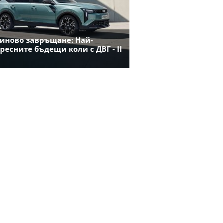
иново завръщане: Най-
ресните бъдещи коли с ДВГ - II