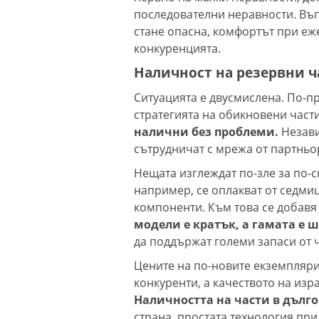
последователни неравности. Въп
стане опасна, комфортът при еж
конкуренцията.
Наличност на резервни ч
Ситуацията е двусмислена. По-п
стратегията на обикновени части
налични без проблеми.
Незави
сътрудничат с мрежа от партньо
Нещата изглеждат по-зле за по-с
например, се оплакват от седмиц
компоненти. Към това се добавя 
модели е кратък, а гамата е 
да поддържат големи запаси от ч
Цените на по-новите екземпляри
конкуренти, а качеството на изр
Наличността на части в дълго
страна, простата технология при