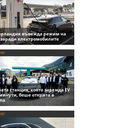
ерландия въвежда режим на
 заради електромобилите
НИ
ата станция, която зарежда EV
 минути, беше открита в
па
НИ