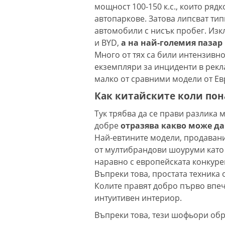
мощност 100-150 к.с., които ряд
автопаркове. Затова липсват ти
автомобили с нисък пробег. Изк
и BYD,
а на най-големия пазар 
Много от тях са били интензивно
екземпляри за инциденти в рекла
малко от сравними модели от Ев
Как китайските коли пон
Тук трябва да се прави разлика
добре
отразява какво може да 
Най-евтините модели, продаван
от мултибрандови шоуруми като B
наравно с европейската конкуре
Въпреки това, простата техника 
Колите правят добро първо впеч
интуитивен интериор.
Въпреки това, тези шофьори об