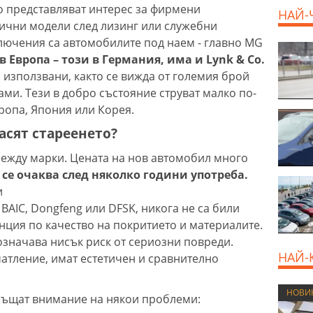
ко представляват интерес за фирмени
НАЙ-
пични модели след лизинг или служебни
лючения са автомобилите под наем - главно MG
800 E
в Европа – този в Германия, има и Lynk & Co.
 използвани, както се вижда от големия брой
ми. Тези в добро състояние струват малко по-
ропа, Япония или Корея.
асят стареенето?
 между марки. Цената на нов автомобил много
се очаква след няколко години употреба.
и
AIC, Dongfeng или DFSK, никога не са били
нция по качество на покритието и материалите.
означава нисък риск от сериозни повреди.
НАЙ-
атление, имат естетичен и сравнително
НОВИ
ръщат внимание на някои проблеми: