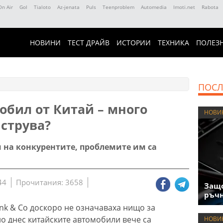
On Air
Gol
Tialoto
Az-jenata
Puls
Teenproblem
Automedia
Imoti.net
Rabota
НОВИНИ
ТЕСТ ДРАЙВ
ИСТОРИИ
ТЕХНИКА
ПОЛЕЗ
ПОСЛ
обил от Китай – много
НОВИ
 струва?
и на конкурентите, проблемите им са
44
Прочитания: 3658
Защо
ръчн
k & Co доскоро не означаваха нищо за
о днес китайските автомобили вече са
НОВИ