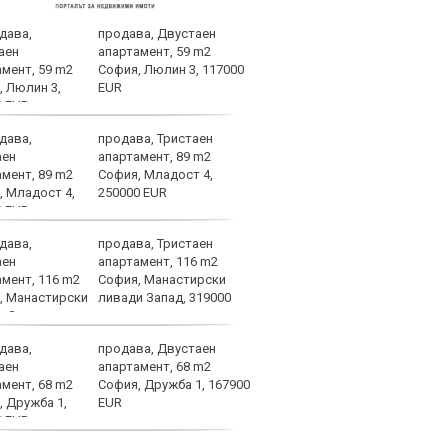
продава, Двустаен
ЦСКА
апартамент, 59 m2
перл
София, Люлин 3, 117000
мачо
EUR
близ
продава, Тристаен
Плам
апартамент, 89 m2
да с
София, Младост 4,
тежк
250000 EUR
важн
на конференциите
продава, Тристаен
Беши
апартамент, 116 m2
срещ
София, Манастирски
ПАОК
ливади Запад, 319000
Анде
продава, Двустаен
Вярв
апартамент, 68 m2
стиг
София, Дружба 1, 167900
фаза
EUR