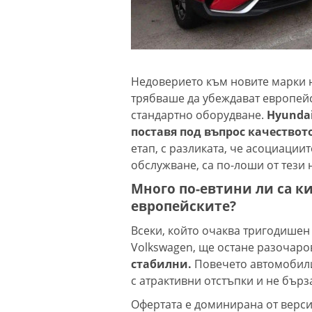
Недоверието към новите марки н
трябваше да убеждават европейс
стандартно оборудване.
Hyundai
поставя под въпрос качествот
етап, с разликата, че асоциациит
обслужване, са по-лоши от тези 
Много по-евтини ли са к
европейските?
Всеки, който очаква тригодишен
Volkswagen, ще остане разочаро
стабилни.
Повечето автомобилит
с атрактивни отстъпки и не бърза
Офертата е доминирана от верси