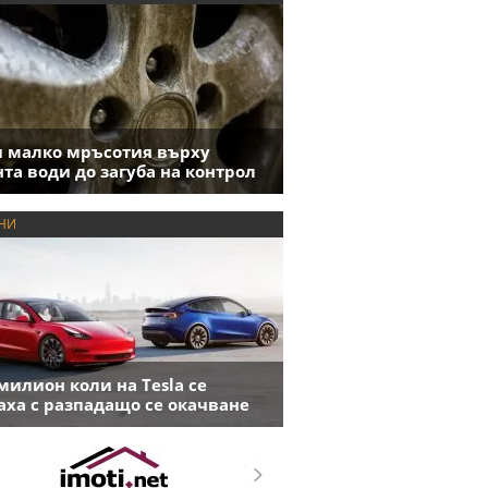
 малко мръсотия върху
та води до загуба на контрол
НИ
милион коли на Tesla се
аха с разпадащо се окачване