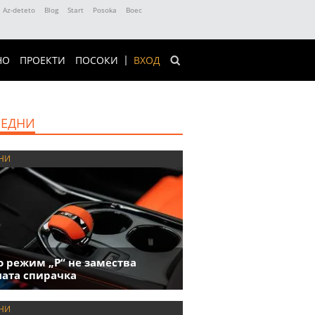
Az-deteto
Blog
Start
Posoka
Boec
НО
ПРОЕКТИ
ПОСОКИ
ВХОД
ЕДНИ
НИ
 режим „P“ не замества
ата спирачка
НИ