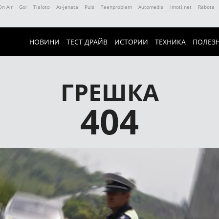
On Air
Gol
Tialoto
Az-jenata
Puls
Teenproblem
Automedia
Imoti.net
Rabota
НОВИНИ
ТЕСТ ДРАЙВ
ИСТОРИИ
ТЕХНИКА
ПОЛЕЗ
ГРЕШКА
404