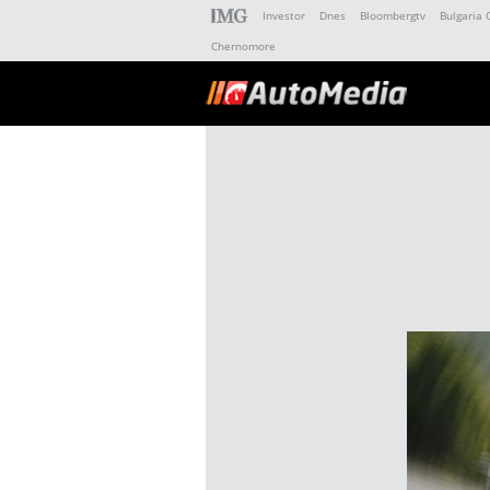
Investor
Dnes
Bloombergtv
Bulgaria 
Chernomore