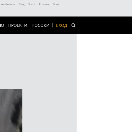
Az-deteto
Blog
Start
Posoka
Boec
НО
ПРОЕКТИ
ПОСОКИ
ВХОД