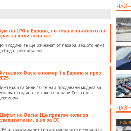
НАЙ-
Бум на LPG в Европа, но това е началото на
края за колите на газ
До 4 години те ще изчезнат от пазара, защото няма
да бъдат рентабилни
Финално: Dacia е номер 1 в Eвропа и през
2025
Вижте кои са били 10-те най-продавани модела за
миналата година - и какво направи Tesla през
декември
НАЙ-
Шефът на Dacia: Ще правим коли за
клиентите ни, а не за ЕС
НОВИ
40% от поскъпването на автомобилите в Европа се