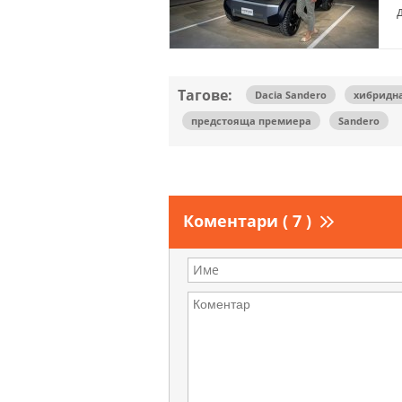
Тагове:
Dacia Sandero
хибридн
предстояща премиера
Sandero
Коментари ( 7 )