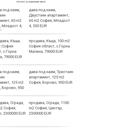
дава под наем,
Лаза
Двустаен апартамент,
тран
65 m2 София, Младост
4, 550 EUR
продава, Къща, 100 m2
Само
София област, с.Горна
оста
Малина, 79000 EUR
Янев
дава под наем, Тристаен
Вкар
апартамент, 125 m2
Шамп
София, Борово, 950 EUR
спир
продава, Сграда, 1100
Барс
m2 София, Център,
в Ли
2300000 EUR
пари