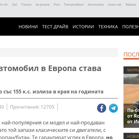
On Air
Gol
Tialoto
Az-jenata
Puls
Teenproblem
Automedia
Imoti.net
Rabota
НОВИНИ
ТЕСТ ДРАЙВ
ИСТОРИИ
ТЕХНИКА
ПОЛЕЗ
ПОСЛ
втомобил в Европа става
МАРК
 със 155 к.с. излиза в края на годината
40
Прочитания: 12705
По-б
от R
от И
и най-популярния си модел и най-продаван
то той запази класическите си двигатели, с
НОВИ
ропан/бутан. Те гарантират успех в Европа,
но