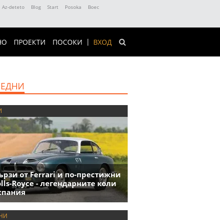
Az-deteto
Blog
Start
Posoka
Boec
НО
ПРОЕКТИ
ПОСОКИ
ВХОД
ЕДНИ
И
ързи от Ferrari и по-престижни
olls-Royce - легендарните коли
спания
НИ