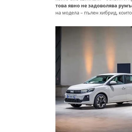
това явно не задоволява рум
на модела – пълен хибрид, които