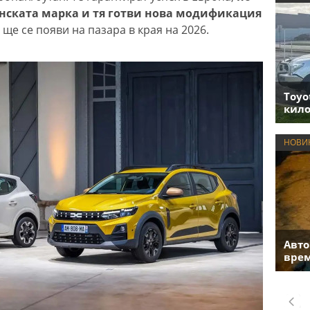
ънската марка и тя готви нова модификация
 ще се появи на пазара в края на 2026.
Toyo
кило
НОВИ
Авто
врем