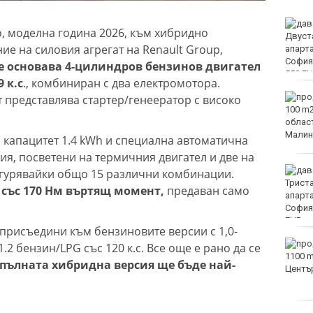
Оранжев код за опасни
, моделна година 2026, към хибридно
жеги в 21 области днес
ие на силовия агрегат на Renault Group,
се основава 4-цилиндров бензинов двигател
 к.с
., комбиниран с два електромотора.
Огнеборците са
ят представлява стартер/генеeратор с високо
реагирали на 150
сигнала през
последното денонощие
с капацитет 1.4 kWh и специална автоматична
ия, посветени на термичния двигател и две на
Мачовете и спортът по
игурявайки общо 15 различни комбинации.
ТВ днес (8 август)
. със 170 Нм въртящ момент,
предаван само
 присъедини към бензиновите версии с 1,0-
Виц на деня - 8 август
 1.2 бензин/LPG със 120 к.с. Все още е рано да се
пълната хибридна версия ще бъде най-