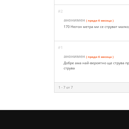
#2
анонимен
( преди 6 месеца )
170 Нютон метра ми се струват малко
#1
анонимен
( преди 6 месеца )
Добре ама най-вероятно ще струва пр
струва
1 - 7 от 7