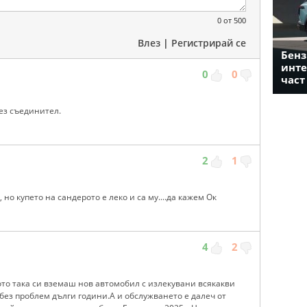
0
от 500
Влез
|
Регистрирай се
Бенз
инте
0
0
част
ез съединител.
2
1
 но купето на сандерото е леко и са му....да кажем Ок
4
2
ото така си вземаш нов автомобил с излекувани всякакви
без проблем дълги години.А и обслужването е далеч от