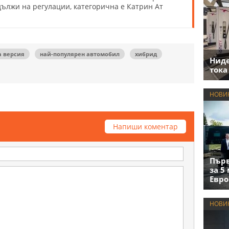
дължи на регулации, категорична е Катрин Ат
а версия
най-популярен автомобил
хибрид
Нид
тока
НОВИ
Напиши коментар
Първ
за 5
Евро
НОВИ