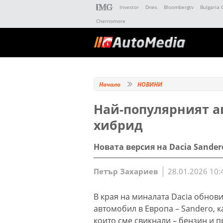
Investor
Dnes
Bloombergtv
Bulgaria 
Chernomore
Начало
НОВИНИ
Най-популярният а
хибрид
Новата версия на Dacia Sandero
Петър Захариев
28.01.2026 10:
В края на миналата Dacia обнов
автомобил в Европа – Sandero, ка
които сме свикнали – бензин и п