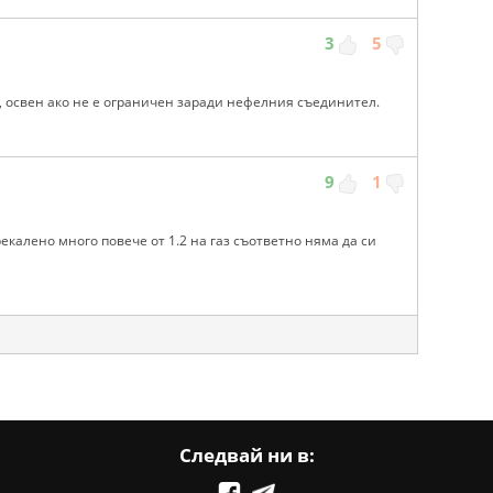
3
5
, освен ако не е ограничен заради нефелния съединител.
9
1
екалено много повече от 1.2 на газ съответно няма да си
Следвай ни в: