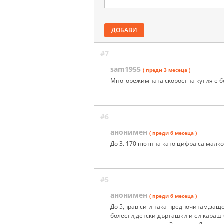
ДОБАВИ
#7
sam1955
( преди 3 месеца )
Многорежимната скоростна кутия е б
#6
анонимен
( преди 6 месеца )
До 3. 170 нютпна като цифра са малко,
#5
анонимен
( преди 6 месеца )
До 5,прав си и така предпочитам,защ
болести,детски дърташки и си караш 