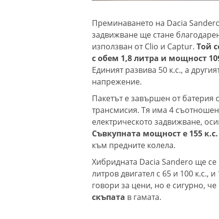
Преминаването на Dacia Sandero
задвижване ще стане благодарен
използван от Clio и Captur.
Той 
с обем 1,8 литра и мощност 109
Единият развива 50 к.с., а други
напрежение.
Пакетът е завършен от батерия 
трансмисия. Тя има 4 съотношен
електрическото задвижване, ос
Съвкупната мощност е 155 к.с
към предните колела.
Хибридната Dacia Sandero ще се
литров двигател с 65 и 100 к.с., и
говори за цени, но е сигурно, че
скъпата
в гамата.