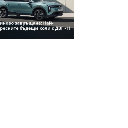
иново завръщане: Най-
ресните бъдещи коли с ДВГ - II