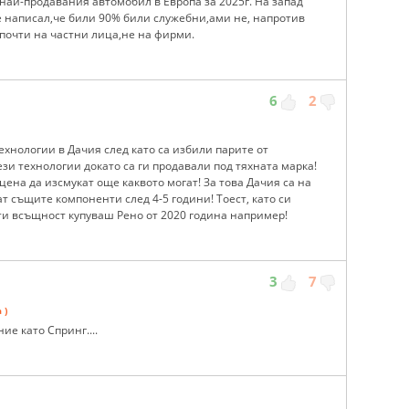
 най-продавания автомобил в Европа за 2025г. На запад
бе написал,че били 90% били служебни,ами не, напротив
 почти на частни лица,не на фирми.
6
2
ехнологии в Дачия след като са избили парите от
ези технологии докато са ги продавали под тяхната марка!
цена да изсмукат още каквото могат! За това Дачия са на
ат същите компоненти след 4-5 години! Тоест, като си
 ти всъщност купуваш Рено от 2020 година например!
3
7
 )
ие като Спринг....