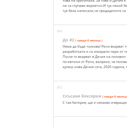
това на оригинала. За това и Дачия е
не са глупави вероятно.И тук някой 
тук бяха написали,че продадените са
#4
До #2
( преди 6 месеца )
Няма да бъде толкова! Рено вкарват т
разработката и са изкарали пари от т
После го вкарват в Дачия на половин 
по-евтини от Рено, въпреки, че ползв
купиш нова Дачия сега, 2026 година,
#3
Скъсани боксерки
( преди 6 месеца
С тая батерия, ще е някакво извращен