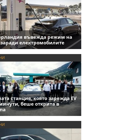
ерландия въвежда режим на
 заради електромобилите
НИ
ата станция, която зарежда EV
 минути, беше открита в
па
НИ