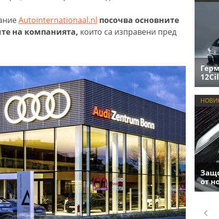
дание
Autointernationaal.nl
посочва основните
те на компанията,
които са изправени пред
Герм
12Cil
НОВИ
Защо
от н