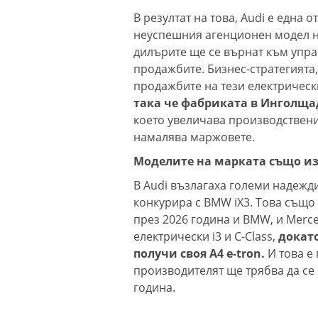
В резултат на това, Audi е една 
неуспешния агенционен модел на
дилърите ще се върнат към упра
продажбите. Бизнес-стратегията, 
продажбите на тези електрическ
така че фабриката в Инголщад
което увеличава производствен
намалява маржовете.
Моделите на марката също из
В Audi възлагаха големи надежди
конкурира с BMW iX3. Това също 
през 2026 година и BMW, и Merc
електрически i3 и C-Class,
докато
получи своя A4 e-tron.
И това е
производителят ще трябва да се 
година.