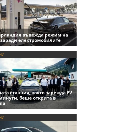
ерландия въвежда режим на
 заради електромобилите
НИ
ата станция, която зарежда EV
 минути, беше открита в
па
НИ