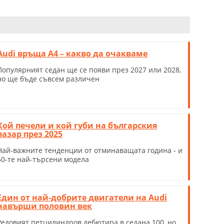
Audi връща А4 – какво да очакваме
Популярният седан ще се появи през 2027 или 2028,
но ще бъде съвсем различен
Кой печели и кой губи на българския
пазар през 2025
Най-важните тенденции от отминаващата година - и
50-те най-търсени модела
Един от най-добрите двигатели на Audi
навърши половин век
Редовият петцилиндров дебютира в седана 100, но