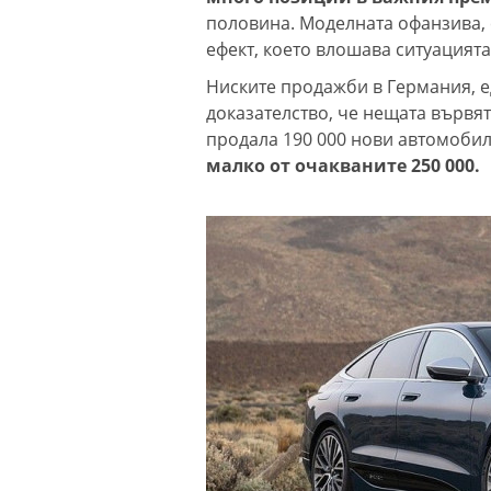
половина. Моделната офанзива, 
ефект, което влошава ситуацията
Ниските продажби в Германия, ед
доказателство, че нещата вървят
продала 190 000 нови автомобил
малко от очакваните 250 000.