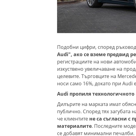
Подобни цифри, според ръководс
Audi", ако се вземе предвид 
регистрациите на нови автомобил
изкуствено увеличаване на прод
целевите. Търговците на Mercede
носи само 16%, докато при Audi е
Audi пропиля технологичното
Дилърите на марката имат обясн
публично. Според тях загубата н
че клиентите
не са съгласни с 
материалите
. Последните модел
се добавят минимални печалби.