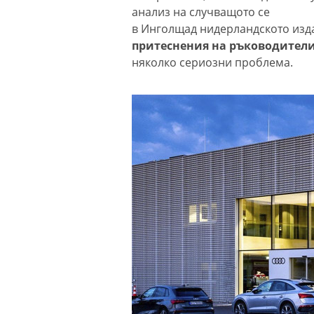
анализ на случващото се
в Инголщад нидерландското из
притеснения на ръководители
няколко сериозни проблема.