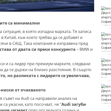
Винисиус Жуниор
преподписа с Реал
(Мадрид)
лбите са минимални
 ситуация, в която изпадна марката. Тя записа
ЦСКА удари с 3:0 Макаби
в Китай, към което трябва да се добавят и
като гост
сяни в САЩ. Така компания е изправена пред
става от двата си преки конкурента
– BMW и
Тъжна вест! Почина
си и са лидер при премиум-марките, следвани
голямо име в
ва да се държи на близко разстояние. В същото
медицината
то, но разликата с лидерите се увеличава,
EUR
Златото стигна до 4295
-ниски от очакваното
долара за унция
я съвет на Audi са направили анализ на
 са ужасни, като посочват, че "
Audi загуби
миум сегмент
през последната година и