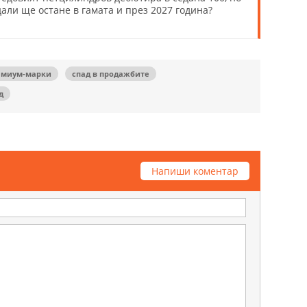
дали ще остане в гамата и през 2027 година?
емиум-марки
спад в продажбите
д
Напиши коментар