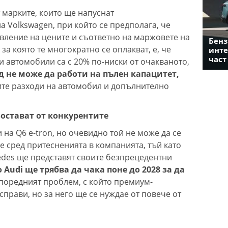
от марките, които ще напуснат
 Volkswagen, при който се предполага, че
вление на цените и съответно на маржовете на
Бенз
за която те многократно се оплакват, е, че
инте
част
и автомобили са с 20% по-ниски от очакваното,
 не може да работи на пълен капацитет,
ите разходи на автомобил и допълнително
остават от конкурентите
 на Q6 e-tron, но очевидно той не може да се
е сред притесненията в компанията, тъй като
edes ще представят своите безпрецедентни
 Audi ще трябва да чака поне до 2028 за да
 поредният проблем, с който премиум-
справи, но за него ще се нуждае от повече от