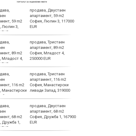
продава, Двустаен
Левс
апартамент, 59 m2
тежк
София, Люлин 3, 117000
нача
EUR
Бълг
продава, Тристаен
Левс
апартамент, 89 m2
Пло
София, Младост 4,
250000 EUR
продава, Тристаен
Лошо
апартамент, 116 m2
ще п
София, Манастирски
във 
ливади Запад, 319000
продава, Двустаен
Брун
апартамент, 68 m2
меди
София, Дружба 1, 167900
Севе
EUR