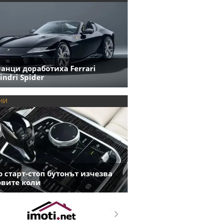
анци доработиха Ferrari
indri Spider
НИ
 старт-стоп бутонът изчезва
овите коли