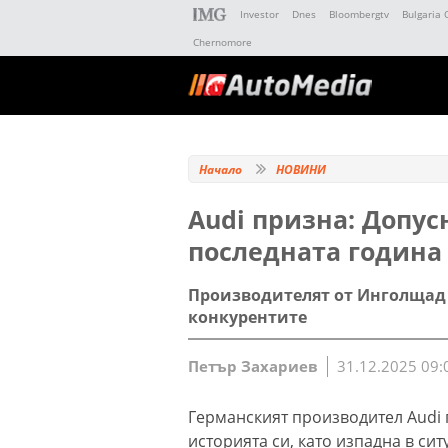
Investor
Dnes
Bloombergtv
Bulgaria 
Chernomore
Начало
НОВИНИ
Аudi призна: Допу
последната година
Производителят от Инголщад 
конкурентите
Петър Захариев
31.12.2025 09:
Германският производител Audi 
историята си, като изпадна в сит