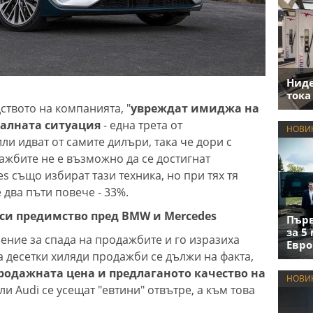
Нид
тока
твото на компанията, "
увреждат имиджа на
реалната ситуация
- една трета от
НОВИ
и идват от самите дилъри, така че дори с
ажбите не е възможно да се достигнат
s също избират тази техника, но при тях тя
 два пъти повече - 33%.
 си предимство пред BMW и Mercedes
Първ
за 5
ение за спада на продажбите и го изразиха
Евро
а десетки хиляди продажби се дължи на факта,
продажната цена и предлаганото качество на
НОВИ
и Audi се усещат "евтини" отвътре, а към това