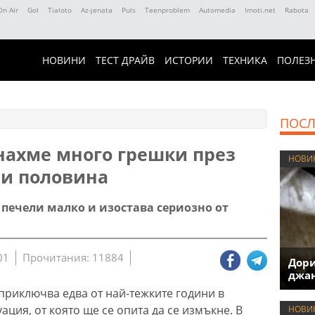
On Air
Gol
Tialoto
Az-jenata
Puls
Teenproblem
Automedia
Imoti.net
Rabota
НОВИНИ
ТЕСТ ДРАЙВ
ИСТОРИИ
ТЕХНИКА
ПОЛЕЗ
ПОСЛ
снахме много грешки през
НОВИ
 и половина
печели малко и изостава сериозно от
01
Прочитания: 11884
Дори
джан
приключва едва от най-тежките години в
уация, от която ще се опита да се измъкне. В
НОВИ