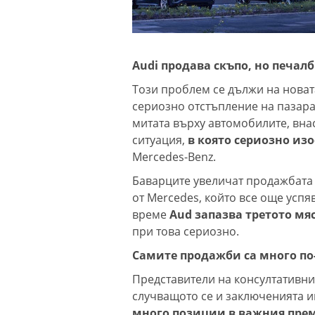
Audi продава скъпо, но печа
Този проблем се дължи на новата
сериозно отстъпление на пазара 
митата върху автомобилите, вна
ситуация,
в която сериозно изо
Mercedes-Benz.
Баварците увеличат продажбата 
от Mercedes, който все още успя
време
Aud запазва третото мяс
при това сериозно.
Самите продажби са много по
Представители на консултативни
случващото се и заключенията им
много позиции в важния пре