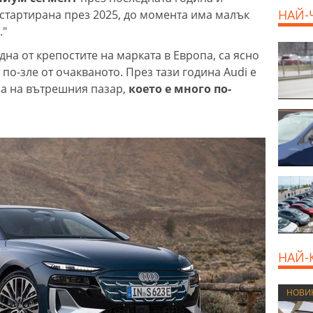
НАЙ-
стартирана през 2025, до момента има малък
."
на от крепостите на марката в Европа, са ясно
800 E
 по-зле от очакваното. През тази година Audi е
а на вътрешния пазар,
което е много по-
НАЙ-
НОВИ