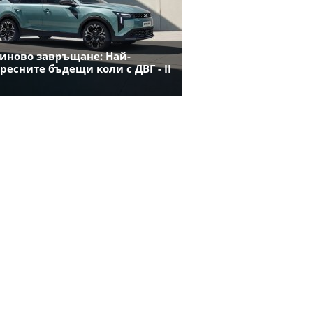
иново завръщане: Най-
ресните бъдещи коли с ДВГ - II