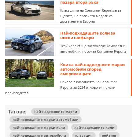
пазара втора ръка
Класацията на Consumer Reports е за
Щатите, но повечето модели са
достъпни и в Европа
Най-подходящите коли за
ниски шофьори
Тези хора също заслужават комфортни
автомобили, посочва Consumer Reports
Кои са най-надеждните марки
автомобили според
американците
Начело в класацията на Consumer
Reports за 2024 отново е японски
производител
Тагове:
най-надеждните марки
най-надеждните марки автомобили
най-надеждните марки коли
най-надеждните коли
най-надеждните автомобили
класация
рейтинг