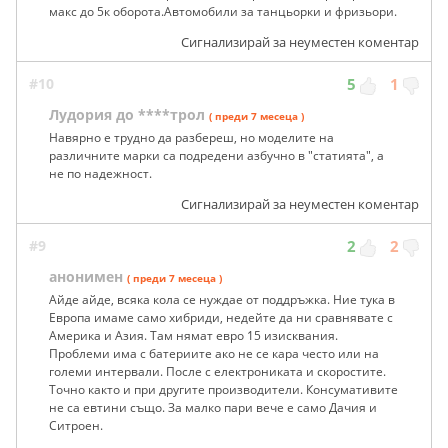
макс до 5к оборота.Автомобили за танцьорки и фризьори.
Сигнализирай за неуместен коментар
#10
5
1
Лудория до ****трол
( преди 7 месеца )
Навярно е трудно да разбереш, но моделите на
различните марки са подредени азбучно в "статията", а
не по надежност.
Сигнализирай за неуместен коментар
#9
2
2
анонимен
( преди 7 месеца )
Айде айде, всяка кола се нуждае от поддръжка. Ние тука в
Европа имаме само хибриди, недейте да ни сравнявате с
Америка и Азия. Там нямат евро 15 изисквания.
Проблеми има с батериите ако не се кара често или на
големи интервали. После с електрониката и скоростите.
Точно както и при другите производители. Консумативите
не са евтини също. За малко пари вече е само Дачия и
Ситроен.