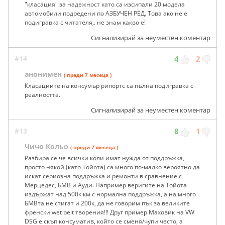
"класация" за надежност като са изсипали 20 модела
автомобили подредени по АЗБУЧЕН РЕД. Това ако не е
подигравка с читателя,. не знам какво е!
Сигнализирай за неуместен коментар
#14
4
2
анонимен
( преди 7 месеца )
Класациите на консумър рипортс са пълна подигравка с
реалността.
Сигнализирай за неуместен коментар
#13
8
1
Чичо Кольо
( преди 7 месеца )
Разбира се че всички коли имат нужда от поддръжка,
просто някой (като Тойота) са много по-малко вероятно да
искат сериозна поддръжка и ремонти в сравнение с
Мерцедес, БМВ и Ауди. Например веригите на Тойота
издържат над 500к км с нормална поддръжка, а на много
БМВта не стигат и 200к, да не говорим пък за великите
френски wet belt творения!!! Друг пример Маховик на VW
DSG е скъп консуматив, който се сменя/чупи често, а