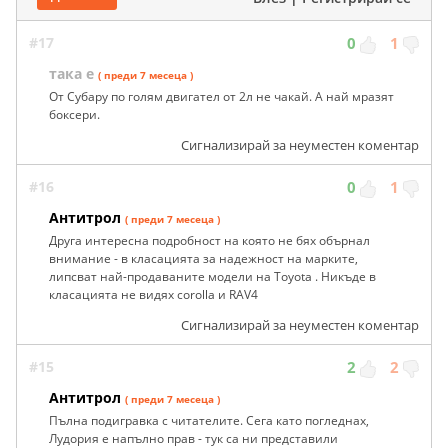
#17
0
1
така е
( преди 7 месеца )
От Субару по голям двигател от 2л не чакай. А най мразят
боксери.
Сигнализирай за неуместен коментар
#16
0
1
Антитрол
( преди 7 месеца )
Друга интересна подробност на която не бях обърнал
внимание - в класацията за надежност на марките,
липсват най-продаваните модели на Toyota . Никъде в
класацията не видях corolla и RAV4
Сигнализирай за неуместен коментар
#15
2
2
Антитрол
( преди 7 месеца )
Пълна подигравка с читателите. Сега като погледнах,
Лудория е напълно прав - тук са ни представили