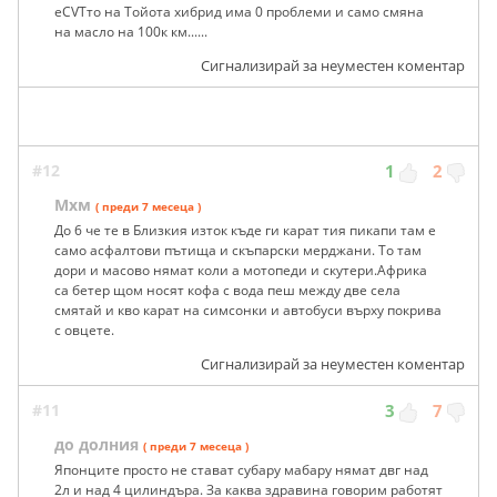
еCVTто на Тойота хибрид има 0 проблеми и само смяна
на масло на 100к км......
Сигнализирай за неуместен коментар
#12
1
2
Мхм
( преди 7 месеца )
До 6 че те в Близкия изток къде ги карат тия пикапи там е
само асфалтови пътища и скъпарски мерджани. То там
дори и масово нямат коли а мотопеди и скутери.Африка
са бетер щом носят кофа с вода пеш между две села
смятай и кво карат на симсонки и автобуси върху покрива
с овцете.
Сигнализирай за неуместен коментар
#11
3
7
до долния
( преди 7 месеца )
Японците просто не стават субару мабару нямат двг над
2л и над 4 цилиндъра. За каква здравина говорим работят