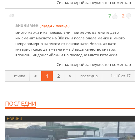
Сигнализирай за неуместен коментар
#8
7
2
анонимен
( преди 7 месеца )
много марки има прехвалени, примерно вагените дето
им сменят маслото на 30к км и после олеле майко и много
неправомерно наплюти от всички като Нисан. аз като
китарист само да вметна има 3 вида качество китари,
японски, индонезийски и на последно място китайски.
Сигнализирай за неуместен коментар
<
1
2
>
първа
последна
1 - 10 от 17
ПОСЛЕДНИ
НОВИНИ