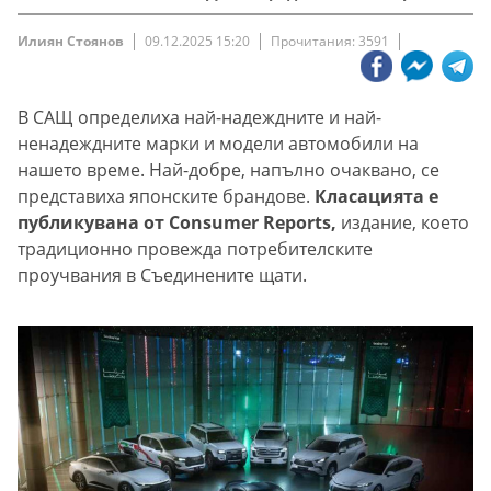
Илиян Стоянов
09.12.2025 15:20
Прочитания: 3591
В САЩ определиха най-надеждните и най-
ненадеждните марки и модели автомобили на
нашето време. Най-добре, напълно очаквано, се
представиха японските брандове.
Класацията е
публикувана от Consumer Reports,
издание, което
традиционно провежда потребителските
проучвания в Съединените щати.