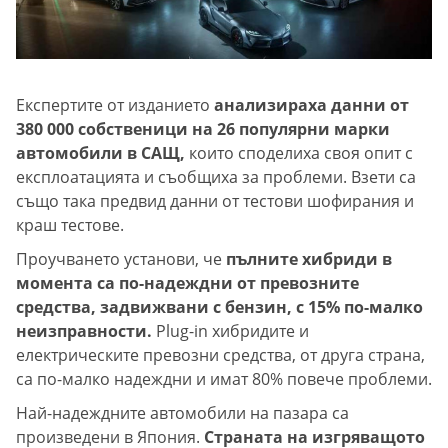
Експертите от изданието
анализираха данни от
380 000 собственици на 26 популярни марки
автомобили в САЩ,
които споделиха своя опит с
експлоатацията и съобщиха за проблеми. Взети са
също така предвид данни от тестови шофирания и
краш тестове.
Проучването установи, че
пълните хибриди в
момента са по-надеждни от превозните
средства, задвижвани с бензин, с 15% по-малко
неизправности.
Plug-in хибридите и
електрическите превозни средства, от друга страна,
са по-малко надеждни и имат 80% повече проблеми.
Най-надеждните автомобили на пазара са
произведени в Япония.
Страната на изгряващото