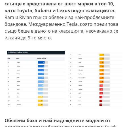
слънце е представена от шест марки в топ 10,
като Toyota, Subaru и Lexus водят класацията.
Ram и Rivian пък са обявени за най-проблемните
брандове. Междувременно Tesla, която преди това
също беше в дъното на класацията, неочаквано се
изкачи до 9-то място.
Обявени бяха и най-надеждните модели от