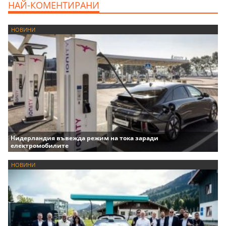
НАЙ-КОМЕНТИРАНИ
НОВИНИ
Нидерландия въвежда режим на тока заради
електромобилите
НОВИНИ