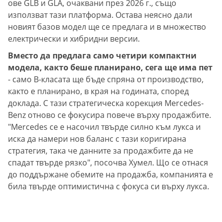
ове GLB и GLA, очаквани през 2026 г., също
използват тази платформа. Остава неясно дали
новият базов модел ще се предлага и в множество
електрически и хибридни версии.
Вместо да предлага само четири компактни
модела, както беше планирано, сега ще има пет
- само B-класата ще бъде спряна от производство,
както е планирано, в края на годината, според
доклада. С тази стратегическа корекция Mercedes-
Benz отново се фокусира повече върху продажбите.
"Mercedes се е насочил твърде силно към лукса и
иска да намери нов баланс с тази коригирана
стратегия, така че данните за продажбите да не
спадат твърде рязко", посочва Хумел. Що се отнася
до поддържане обемите на продажба, компанията е
била твърде оптимистична с фокуса си върху лукса.