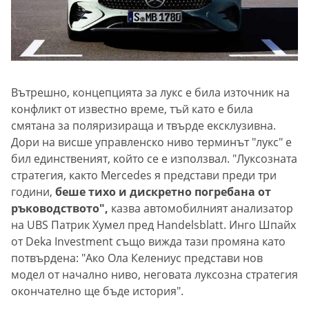
Вътрешно, концепцията за лукс е била източник на
конфликт от известно време, тъй като е била
смятана за поляризираща и твърде ексклузивна.
Дори на висше управленско ниво терминът "лукс" е
бил единственият, който се е използвал. "Луксозната
стратегия, както Mercedes я представи преди три
години,
беше тихо и дискретно погребана от
ръководството",
казва автомобилният анализатор
на UBS Патрик Хумел пред Handelsblatt. Инго Шпайх
от Deka Investment също вижда тази промяна като
потвърдена: "Ако Ола Келениус представи нов
модел от начално ниво, неговата луксозна стратегия
окончателно ще бъде история".