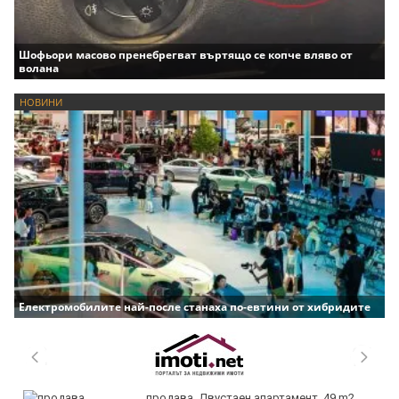
Шофьори масово пренебрегват въртящо се копче вляво от
волана
НОВИНИ
Електромобилите най-после станаха по-евтини от хибридите
продава, Двустаен апартамент, 49 m2