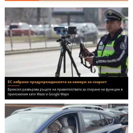
ЕС забрани предупрежденията за камери за скорост
Брюксел развързва ръцете на правителствата за спиране на функции в
приложения като Waze и Google Maps