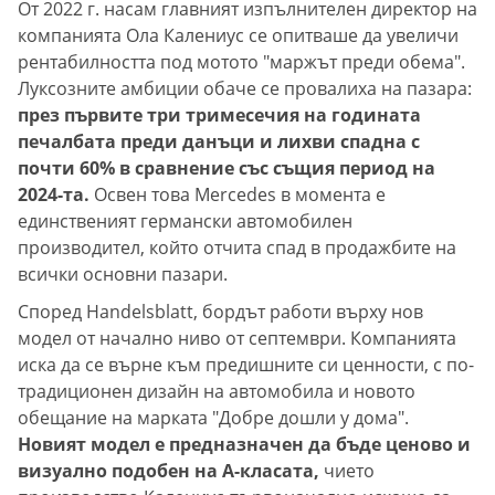
От 2022 г. насам главният изпълнителен директор на
компанията Ола Калениус се опитваше да увеличи
рентабилността под мотото "маржът преди обема".
Луксозните амбиции обаче се провалиха на пазара:
през първите три тримесечия на годината
печалбата преди данъци и лихви спадна с
почти 60% в сравнение със същия период на
2024-та.
Освен това Mercedes в момента е
единственият германски автомобилен
производител, който отчита спад в продажбите на
всички основни пазари.
Според Handelsblatt, бордът работи върху нов
модел от начално ниво от септември. Компанията
иска да се върне към предишните си ценности, с по-
традиционен дизайн на автомобила и новото
обещание на марката "Добре дошли у дома".
Новият модел е предназначен да бъде ценово и
визуално подобен на A-класата,
чието