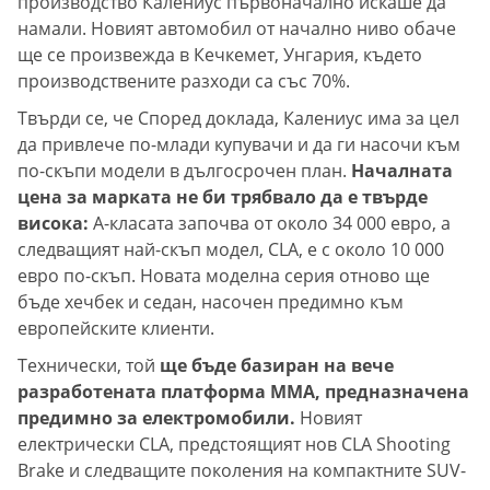
производство Калениус първоначално искаше да
намали. Новият автомобил от начално ниво обаче
ще се произвежда в Кечкемет, Унгария, където
производствените разходи са със 70%.
Твърди се, че Според доклада, Калениус има за цел
да привлече по-млади купувачи и да ги насочи към
по-скъпи модели в дългосрочен план.
Началната
цена за марката не би трябвало да е твърде
висока:
A-класата започва от около 34 000 евро, а
следващият най-скъп модел, CLA, е с около 10 000
евро по-скъп. Новата моделна серия отново ще
бъде хечбек и седан, насочен предимно към
европейските клиенти.
Технически, той
ще бъде базиран на вече
разработената платформа MMA, предназначена
предимно за електромобили.
Новият
електрически CLA, предстоящият нов CLA Shooting
Brake и следващите поколения на компактните SUV-