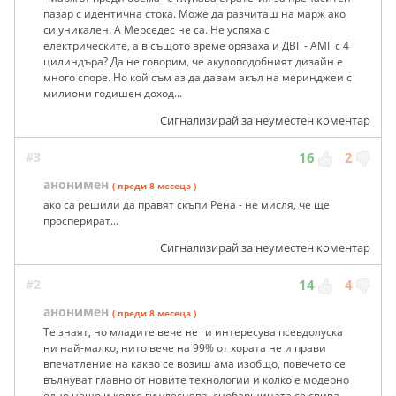
пазар с идентична стока. Може да разчиташ на марж ако
си уникален. А Мерседес не са. Не успяха с
електрическите, а в същото време орязаха и ДВГ - АМГ с 4
цилиндъра? Да не говорим, че акулоподобният дизайн е
много споре. Но кой съм аз да давам акъл на меринджеи с
милиони годишен доход...
Сигнализирай за неуместен коментар
#3
16
2
анонимен
( преди 8 месеца )
ако са решили да правят скъпи Рена - не мисля, че ще
просперират...
Сигнализирай за неуместен коментар
#2
14
4
анонимен
( преди 8 месеца )
Те знаят, но младите вече не ги интересува псевдолуска
ни най-малко, нито вече на 99% от хората не и прави
впечатление на какво се возиш ама изобщо, повечето се
вълнуват главно от новите технологии и колко е модерно
едно нещо и колко ги улеснява, снобарщината се свива