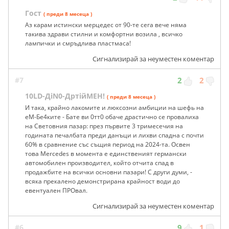
Гост
( преди 8 месеца )
Аз карам истински мерцедес от 90-те сега вече няма
такива здрави стилни и комфортни возила , всичко
лампички и смръдлива пластмаса!
Сигнализирай за неуместен коментар
#7
2
2
10LD-ДiN0-ДртiйМЕН!
( преди 8 месеца )
И така, крайно лакомите и люксозни амбиции на шефь на
еМ-Бе4ките - Бате ви 0тт0 обаче драстично се провалиха
на Световния пазар: през първите 3 тримесечия на
годината печалбата преди данъци и лихви спадна с почти
60% в сравнение със същия период на 2024-та. Освен
това Mercedes в момента е единственият германски
автомобилен производител, който отчита спад в
продажбите на всички основни пазари! С други думи, -
всяка прекалено демонстрирана крайност води до
евентуален ПРОвал.
Сигнализирай за неуместен коментар
#6
9
1