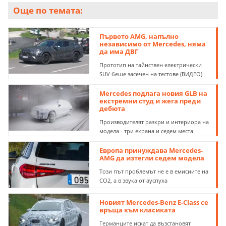
Още по темата:
Първото AMG, напълно
независимо от Mercedes, няма
да има ДВГ
Прототип на тайнствен електрически
SUV беше засечен на тестове (ВИДЕО)
Mercedes подлага новия GLB на
екстремни студ и жега преди
дебюта
Производителят разкри и интериора на
модела - три екрана и седем места
Европа принуждава Mercedes-
AMG да изтегли седем модела
Този път проблемът не е в емисиите на
CO2, а в звука от ауспуха
Новият Mercedes-Benz E-Class се
връща към класиката
Германците искат да възстановят