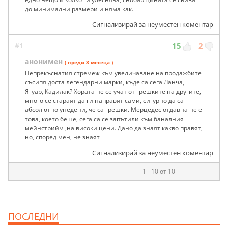
до минимални размери и няма как.
Сигнализирай за неуместен коментар
#1
15
2
анонимен
( преди 8 месеца )
Непрекъснатия стремеж към увеличаване на продажбите
съсипя доста легендарни марки, къде са сега Ланча,
Ягуар, Кадилак? Хората не се учат от грешките на другите,
много се стараят да ги направят сами, сигурно да са
абсолютно унедени, че са грешки. Мерцедес отдавна не е
това, което беше, сега са се запътили към баналния
мейнстрийм ,на високи цени. Дано да знаят какво правят,
но, според мен, не знаят
Сигнализирай за неуместен коментар
1 - 10 от 10
ПОСЛЕДНИ