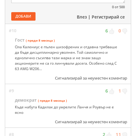
0
от 500
ДОБАВИ
Влез
|
Регистрирай се
#10
6
0
Гост
( преди 8 месеца )
Ола Калениус е пълен шизофреник и отдавна трябваше
да бъде дисциплинарно уволнен. Той самолично и
еднолично съсипва тази марка и не знам защо
акционерите не са го линчували досега. Особено след C
63 AMG W206...
Сигнализирай за неуместен коментар
#9
6
1
демократ
( преди 8 месеца )
Къде набута Кадилак до умрелите Ланчя и Роувър не е
ясно
Сигнализирай за неуместен коментар
#8
2
11