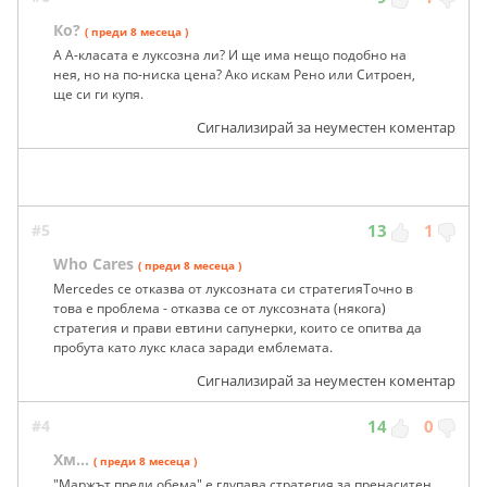
Ко?
( преди 8 месеца )
А А-класата е луксозна ли? И ще има нещо подобно на
нея, но на по-ниска цена? Ако искам Рено или Ситроен,
ще си ги купя.
Сигнализирай за неуместен коментар
#5
13
1
Who Cares
( преди 8 месеца )
Mercedes се отказва от луксозната си стратегияТочно в
това е проблема - отказва се от луксозната (някога)
стратегия и прави евтини сапунерки, които се опитва да
пробута като лукс класа заради емблемата.
Сигнализирай за неуместен коментар
#4
14
0
Хм...
( преди 8 месеца )
"Маржът преди обема" е глупава стратегия за пренаситен