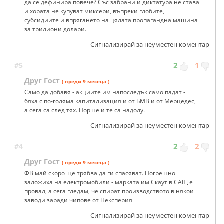
да се дефинира повече? Със забрани и диктатура не става
и хората не купуват миксери, въпреки глобите,
субсидиите и впрягането на цялата пропагандна машина
за трилиони долари.
Сигнализирай за неуместен коментар
#5
2
1
Друг Гост
( преди 9 месеца )
Само да добавя - акциите им напоследък само падат -
бяха с по-голяма капитализация и от БМВ и от Мерцедес,
а сега са след тях. Порше и те са надолу.
Сигнализирай за неуместен коментар
#4
2
2
Друг Гост
( преди 9 месеца )
ФВ май скоро ще трябва да ги спасяват. Погрешно
заложиха на електромобили - марката им Скаут в САЩ е
провал, а сега гледам, че спират производството в някои
заводи заради чипове от Нексперия
Сигнализирай за неуместен коментар