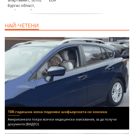
EUR
продава, Двустаен апартамент, 59 m2
НАЙ-ЧЕТЕНИ
Бургас област, гр.Несебър, 98000 EUR
108-годишна жена поднови шофьорската си книжка
Американката покри всички медицински изисквания, за да получи
документа (ВИДЕО)