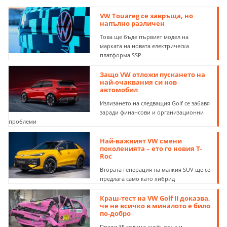
VW Touareg се завръща, но
напълно различeн
Това ще бъде първият модел на
марката на новата електрическа
платформа SSP
Защо VW отложи пускането на
най-очаквания си нов
автомобил
Излизането на следващия Golf се забавя
заради финансови и организационни
проблеми
Най-важният VW смени
поколенията – ето го новия T-
Roc
Втората генерация на малкия SUV ще се
предлага само като хибрид
Краш-тест на VW Golf II доказва,
че не всичко в миналото е било
по-добро
Преди 35 години шофьорът и