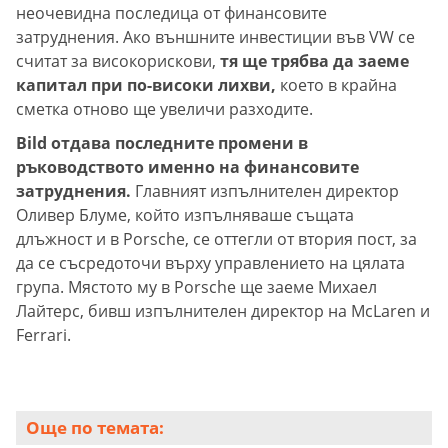
неочевидна последица от финансовите
затруднения. Ако външните инвестиции във VW се
считат за високорискови,
тя ще трябва да заеме
капитал при по-високи лихви,
което в крайна
сметка отново ще увеличи разходите.
Bild отдава последните промени в
ръководството именно на финансовите
затруднения.
Главният изпълнителен директор
Оливер Блуме, който изпълняваше същата
длъжност и в Porsche, се оттегли от втория пост, за
да се съсредоточи върху управлението на цялата
група. Мястото му в Porsche ще заеме Михаел
Лайтерс, бивш изпълнителен директор на McLaren и
Ferrari.
Още по темата: