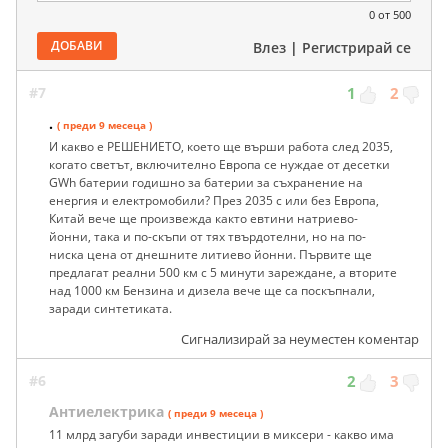
0
от 500
ДОБАВИ
Влез
|
Регистрирай се
#7
1
2
.
( преди 9 месеца )
И какво е РЕШЕНИЕТО, което ще върши работа след 2035,
когато светът, включително Европа се нуждае от десетки
GWh батерии годишно за батерии за съхранение на
енергия и електромобили? През 2035 с или без Европа,
Китай вече ще произвежда както евтини натриево-
йонни, така и по-скъпи от тях твърдотелни, но на по-
ниска цена от днешните литиево йонни. Първите ще
предлагат реални 500 км с 5 минути зареждане, а вторите
над 1000 км Бензина и дизела вече ще са поскъпнали,
заради синтетиката.
Сигнализирай за неуместен коментар
#6
2
3
Антиелектрика
( преди 9 месеца )
11 млрд загуби заради инвестиции в миксери - какво има