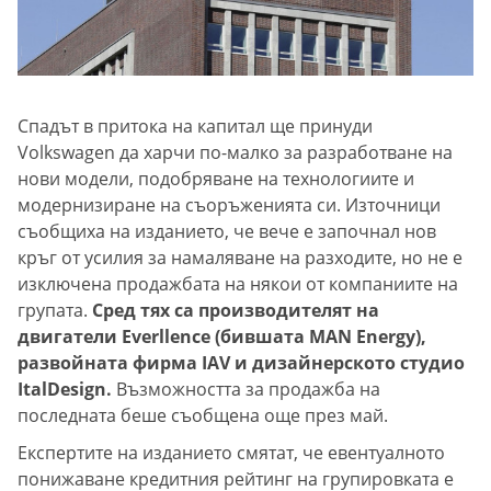
Спадът в притока на капитал ще принуди
Volkswagen да харчи по-малко за разработване на
нови модели, подобряване на технологиите и
модернизиране на съоръженията си. Източници
съобщиха на изданието, че вече е започнал нов
кръг от усилия за намаляване на разходите, но не е
изключена продажбата на някои от компаниите на
групата.
Сред тях са производителят на
двигатели Everllence (бившата MAN Energy),
развойната фирма IAV и дизайнерското студио
ItalDesign.
Възможността за продажба на
последната беше съобщена още през май.
Експертите на изданието смятат, че евентуалното
понижаване кредитния рейтинг на групировката е