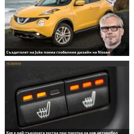
Създателят на Juke поема глобалния дизайн на Nissan
НОВИНИ
Коя е най-търсената екстра при покупка на нов автомобил