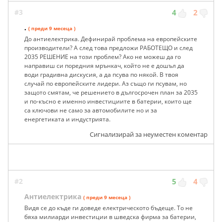
#3
4
2
.
( преди 9 месеца )
До антиелектрика. Дефинирай проблема на европейските
производители? А след това предложи РАБОТЕЩО и след
2035 РЕШЕНИЕ на този проблем? Ако не можеш да го
направиш си поредния мрънкач, който не е дошъл да
води градивна дискусия, а да псува по някой. В твоя
случай по европейските лидери. Аз също ги псувам, но
защото смятам, че решението в дългосрочен план за 2035
и по-късно е именно инвестициите в батерии, които ще
са ключови не само за автомобилите но и за
енергетиката и индустрията.
Сигнализирай за неуместен коментар
#2
5
4
Антиелектрика
( преди 9 месеца )
Видя се до къде ги доведе електрическото бъдеще. То не
бяха милиарди инвестиции в шведска фирма за батерии,