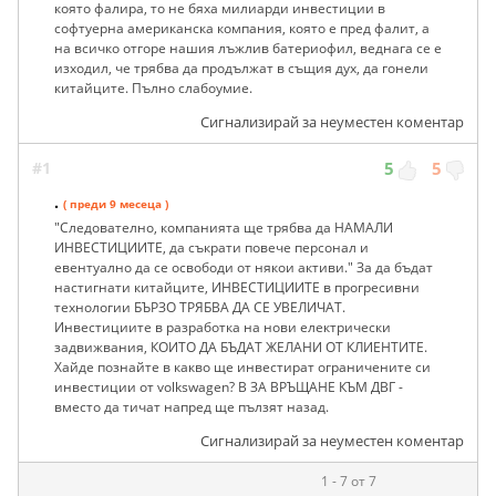
която фалира, то не бяха милиарди инвестиции в
софтуерна американска компания, която е пред фалит, а
на всичко отгоре нашия лъжлив батериофил, веднага се е
изходил, че трябва да продължат в същия дух, да гонели
китайците. Пълно слабоумие.
Сигнализирай за неуместен коментар
#1
5
5
.
( преди 9 месеца )
"Следователно, компанията ще трябва да НАМАЛИ
ИНВЕСТИЦИИТЕ, да съкрати повече персонал и
евентуално да се освободи от някои активи." За да бъдат
настигнати китайците, ИНВЕСТИЦИИТЕ в прогресивни
технологии БЪРЗО ТРЯБВА ДА СЕ УВЕЛИЧАТ.
Инвестициите в разработка на нови електрически
задвижвания, КОИТО ДА БЪДАТ ЖЕЛАНИ ОТ КЛИЕНТИТЕ.
Хайде познайте в какво ще инвестират ограничените си
инвестиции от volkswagen? В ЗА ВРЪЩАНЕ КЪМ ДВГ -
вместо да тичат напред ще пълзят назад.
Сигнализирай за неуместен коментар
1 - 7 от 7