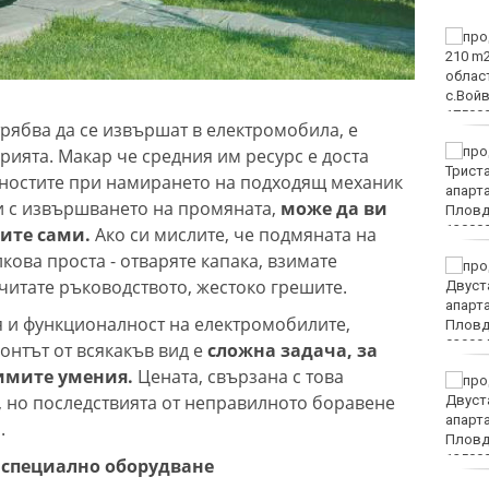
Вижте защо някои хора
са като магнити за
комарите, а други се
разминават с
ухапванията им
 трябва да се извършат в електромобила, е
"Изкуството на Джън-
рията. Макар че средния им ресурс е доста
Шан-Жен" отново е във
удностите при намирането на подходящ механик
Варна
и с извършването на промяната,
може да ви
вите сами.
Ако си мислите, че подмяната на
кова проста - отваряте капака, взимате
Какво време ни очаква
итате ръководството, жестоко грешите.
в събота?
я и функционалност на електромобилите,
онтът от всякакъв вид е
сложна задача, за
имите умения.
Цената, свързана с това
Затварят за кратко ул.
а, но последствията от неправилното боравене
„Вълноломна“ в неделя
.
а специално оборудване