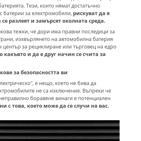
атерията. Тези, които нямат достатъчно
 с батерии за електромобили,
рискуват да я
 се разлеят и замърсят околната среда.
кова тежки, че дори има правни последици за
трани, изхвърлянето на автомобилна батерия
н център за рециклиране или търговец на едро
о какъвто и да е друг начин се счита за
кове за безопасността ви
лектрическо", е нещо, което не бива да
ектромобилите не са изключение. Въпреки че
 неправилно боравене винаги е потенциален
ни с това, което може да се случи на вас.