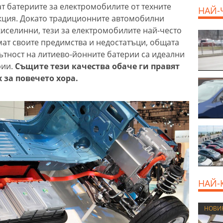
ат батериите за електромобилите от техните
НАЙ-
рукция. Докато традиционните автомобилни
иселинни, тези за електромобилите най-често
мат своите предимства и недостатъци, общата
тност на литиево-йонните батерии са идеални
рии.
Същите тези качества обаче ги правят
 за повечето хора.
НАЙ-
НОВИ