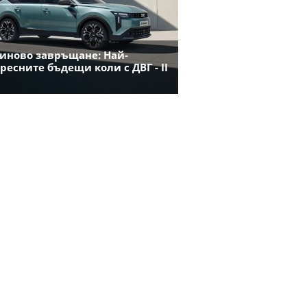
иново завръщане: Най-
ресните бъдещи коли с ДВГ - II