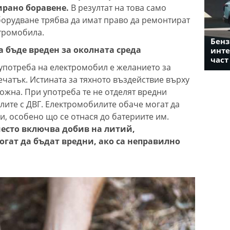
ирано боравене.
В резултат на това само
орудване трябва да имат право да ремонтират
тромобила.
Бенз
 бъде вреден за околната среда
инте
част
 употреба на електромобил е желанието за
чатък. Истината за тяхното въздействие върху
ожна. При употреба те не отделят вредни
олите с ДВГ. Електромобилите обаче могат да
, особено що се отнася до батериите им.
често включва добив на литий,
гат да бъдат вредни, ако са неправилно