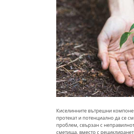
Киселинните вътрешни компонен
протекат и потенциално да се см
проблем, свързан с неправилнот
сметища, вместо с рециклиранет