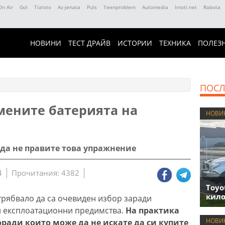
On Air
Gol
Tialoto
Az-jenata
Puls
Teenproblem
Automedia
Imoti.net
Rabota
НОВИНИ
ТЕСТ ДРАЙВ
ИСТОРИИ
ТЕХНИКА
ПОЛЕЗ
ПОСЛ
мените батерията на
НОВИ
 да не правите това упражнение
4
Прочитания: 4382
Toyo
кило
трябвало да са очевиден избор заради
 експлоатационни предимства.
На практика
НОВИ
ради които може да не искате да си купите