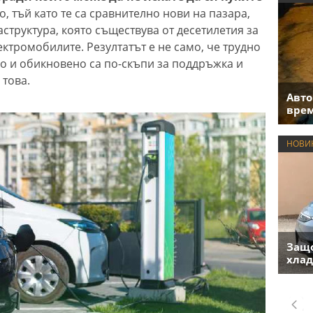
, тъй като те са сравнително нови на пазара,
труктура, която съществува от десетилетия за
ектромобилите. Резултатът е не само, че трудно
но и обикновено са по-скъпи за поддръжка и
 това.
Авто
врем
НОВИ
Защо
хлад