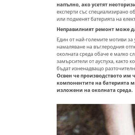
напълно, ако усетят неоториз
експерти със специализирано об
или подменят батерията на елек
Неправилният ремонт може да
Един от най-големите мотиви за
намаляване на въглеродния отпе
околната среда обаче е малко сл
замърсители от ауспуха, както к
бъдат изненадващо разточителни
Освен че производството им 
компонентите на батерията мо
изложени на околната среда.