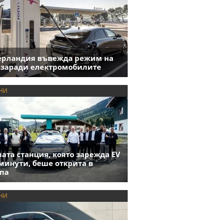
ерландия въвежда режим на
 заради електромобилите
НИ
ата станция, която зарежда EV
 минути, беше открита в
па
НИ