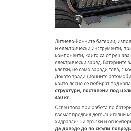
Литиево-йонните батерии, изпо
и електрически инструменти, пр
компоненти, които са от решава
електрически заряд. Батериите 
клетки, не само заради това, с к
Докато традиционните автомобил
които лесно се побират под капа
структури, поставени под цел
450 кг.
Освен това при работа по батерия
вземат предвид допълнителни к
хидравлични връзки и огнеупор
да доведе до по-скъпи повред