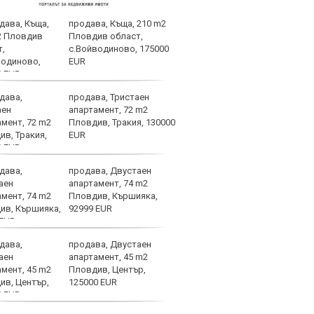
продава, Къща, 210 m2
Огро
Пловдив област,
ЦСКА
с.Войводиново, 175000
EUR
продава, Тристаен
Лиде
апартамент, 72 m2
Нико
Пловдив, Тракия, 130000
отпл
EUR
труд
продава, Двустаен
Теро
апартамент, 74 m2
взри
Пловдив, Кършияка,
свет
92999 EUR
продава, Двустаен
След
апартамент, 45 m2
надъ
Пловдив, Център,
в Со
125000 EUR