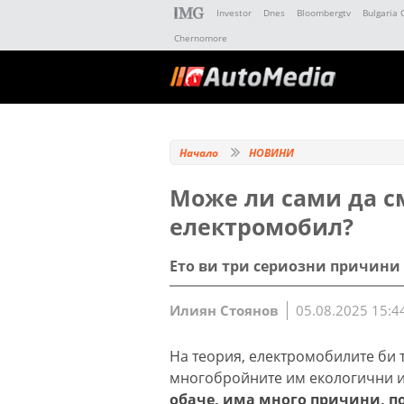
Investor
Dnes
Bloombergtv
Bulgaria 
Chernomore
Начало
НОВИНИ
Може ли сами да с
електромобил?
Ето ви три сериозни причини
Илиян Стоянов
05.08.2025 15:4
На теория, електромобилите би 
многобройните им екологични и
обаче, има много причини, по