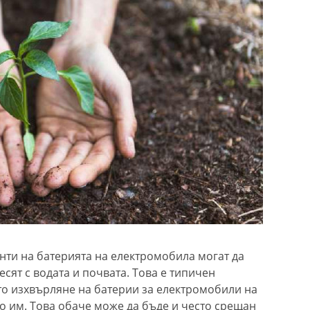
ти на батерията на електромобила могат да
есят с водата и почвата. Това е типичен
о изхвърляне на батерии за електромобили на
о им. Това обаче може да бъде и често срещан