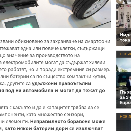
Нид
тока
лзвани обикновено за захранване на смартфони
итежават една или повече клетки, съдържащи
НОВИ
що значение за производството на
за електромобилите могат да съдържат хиляди
оето работят, но и поради екстремния си размер.
ни батерии са по същество компактни кутии,
ка, другите са
удължени правоъгълни
ия под на автомобила и могат да тежат до
Първ
за 5
Евро
та с какъвто и да е капацитет трябва да се
омпоненти, като множество сензори,
НОВИ
ни елементи.
Неправилното боравене може
и, като някои батерии дори се изключват