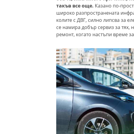
такъв все още.
Казано по-просто
широко разпространената инфрас
колите с ДВГ, силно липсва за ел
се намира добър сервиз за тях, 
ремонт, когато настъпи време за