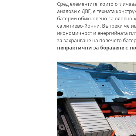
Сред елементите, които отличав
аналози с ДВГ, е тяхната конст
батерии обикновено са оловно-к
са литиево-йонни. Въпреки че и
икономичност и енергийната плъ
за захранване на повечето бате
непрактични за боравене с тях