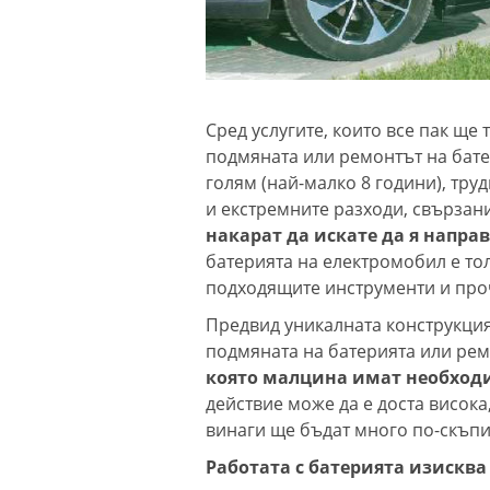
Сред услугите, които все пак ще
подмяната или ремонтът на бате
голям (най-малко 8 години), тр
и екстремните разходи, свързан
накарат да искате да я напра
батерията на електромобил е тол
подходящите инструменти и проч
Предвид уникалната конструкци
подмяната на батерията или рем
която малцина имат необход
действие може да е доста висок
винаги ще бъдат много по-скъпи
Работата с батерията изискв