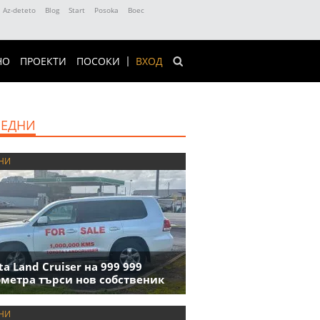
Az-deteto
Blog
Start
Posoka
Boec
НО
ПРОЕКТИ
ПОСОКИ
ВХОД
ЕДНИ
НИ
ta Land Cruiser на 999 999
метра търси нов собственик
НИ