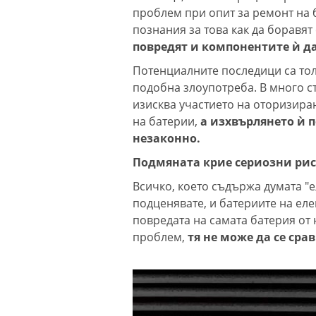
проблем при опит за ремонт на б
познания за това как да боравят
повредят и компонентите ѝ да
Потенциалните последици са тол
подобна злоупотреба. В много с
изисква участието на оторизира
на батерии,
а изхвърлянето ѝ п
незаконно.
Подмяната крие сериозни рис
Всичко, което съдържа думата "е
подценявате, и батериите на ел
повредата на самата батерия от
проблем,
тя не може да се срав