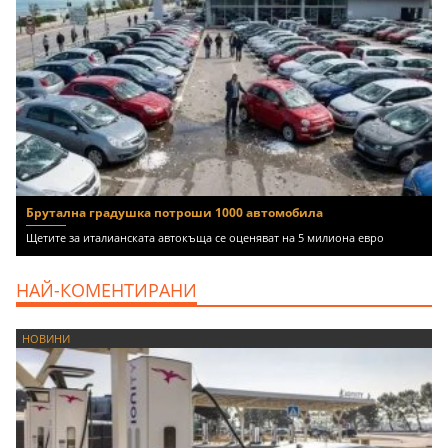
Брутална градушка потроши 1000 автомобила
Щетите за италианската автокъща се оценяват на 5 милиона евро
НАЙ-КОМЕНТИРАНИ
НОВИНИ