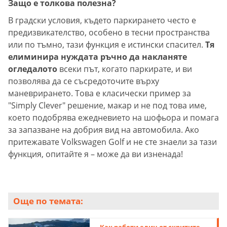
Защо е толкова полезна?
В градски условия, където паркирането често е
предизвикателство, особено в тесни пространства
или по тъмно, тази функция е истински спасител.
Тя
елиминира нуждата ръчно да накланяте
огледалото
всеки път, когато паркирате, и ви
позволява да се съсредоточите върху
маневрирането. Това е класически пример за
"Simply Clever" решение, макар и не под това име,
което подобрява ежедневието на шофьора и помага
за запазване на добрия вид на автомобила. Ако
притежавате Volkswagen Golf и не сте знаели за тази
функция, опитайте я – може да ви изненада!
Още по темата: