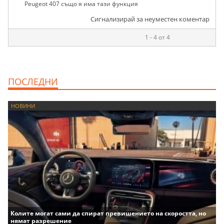
Peugeot 407 също я има тази функция
Сигнализирай за неуместен коментар
1 - 4 от 4
ПОСЛЕДНИ
НОВИНИ
Колите могат сами да спират превишението на скоростта, но
нямат разрешение