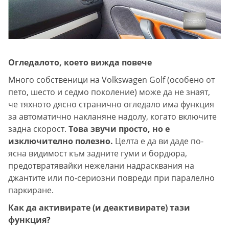
Огледалото, което вижда повече
Много собственици на Volkswagen Golf (особено от
пето, шесто и седмо поколение) може да не знаят,
че тяхното дясно странично огледало има функция
за автоматично накланяне надолу, когато включите
задна скорост.
Това звучи просто, но е
изключително полезно.
Целта е да ви даде по-
ясна видимост към задните гуми и бордюра,
предотвратявайки нежелани надрасквания на
джантите или по-сериозни повреди при паралелно
паркиране.
Как да активирате (и деактивирате) тази
функция?