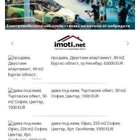
Електромобилите най-после станаха по-евтини от хибридите
продава, Двустаен апартамент, 49 m2
Бургас област, гр.Несебър, 65000 EUR
дава под наем, Търговски обект, 50 m2
София, Център, 1000 EUR
дава под наем, Офис, 226 m2 София,
Център, бул. Скобелев, 3500 EUR