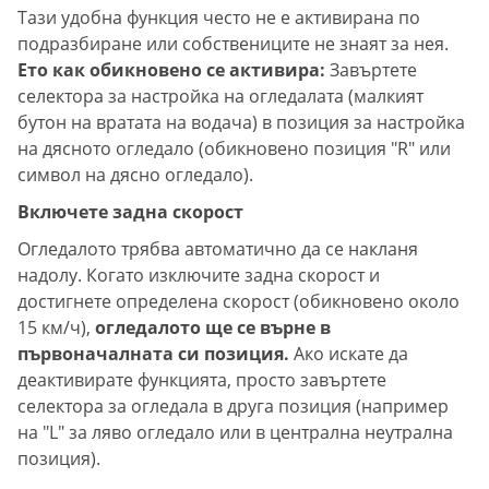
Тази удобна функция често не е активирана по
подразбиране или собствениците не знаят за нея.
Ето как обикновено се активира:
Завъртете
селектора за настройка на огледалата (малкият
бутон на вратата на водача) в позиция за настройка
на дясното огледало (обикновено позиция "R" или
символ на дясно огледало).
Включете задна скорост
Огледалото трябва автоматично да се накланя
надолу. Когато изключите задна скорост и
достигнете определена скорост (обикновено около
15 км/ч),
огледалото ще се върне в
първоначалната си позиция.
Ако искате да
деактивирате функцията, просто завъртете
селектора за огледала в друга позиция (например
на "L" за ляво огледало или в централна неутрална
позиция).