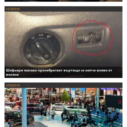
НОВИНИ
Шофьори масово пренебрегват въртящо се копче вляво от
волана
НОВИНИ