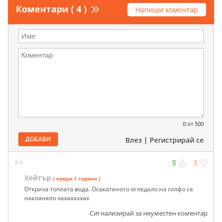
Коментари ( 4 )
Напиши коментар
0
от 500
ДОБАВИ
Влез
|
Регистрирай се
#4
5
3
Хейтър
( преди 1 година )
Откриха топлата вода. Осакатеното огледало на голфо се
накланяло хахахаххах
Сигнализирай за неуместен коментар