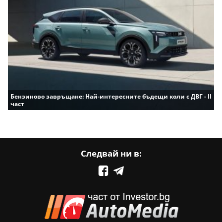
Бензиново завръщане: Най-интересните бъдещи коли с ДВГ - II
част
Следвай ни в: