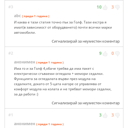
#3
10
3
abc
( преди 1 година )
И каква е тази статия точно пък за Голф. Тази екстра я
имат(в зависимост от оборудването) почти всички марки
автомобили.
Сигнализирай за неуместен коментар
#2
9
0
анонимен
( преди 1 година )
Има го и за Голф 4,обаче трябва да има пакет с
електрически сгъваеми огледала + мемори седалки.
Функцията за огледалата върви през модула на
седалките, докато от 5-цата нагоре се управлява от
комфорт модула на колата и не трябват мемори седалки,
за да работи :)
Сигнализирай за неуместен коментар
#1
3
3
анонимен
( преди 1 година )