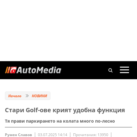
Начало
НОВИНИ
Стари Golf-ове крият удобна функция
Тя прави паркирането на колата много по-лесно
Румен Славов
03.07.2025 14:14
Прочитания: 13950