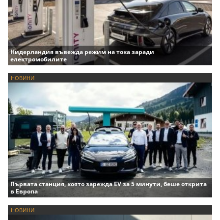
Нидерландия въвежда режим на тока заради
електромобилите
НОВИНИ
Първата станция, която зарежда EV за 5 минути, беше открита
в Европа
НОВИНИ