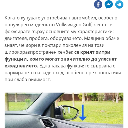
Когато купувате употребяван автомобил, особено
популярен модел като Volkswagen Golf, често се
фокусирате върху основните му характеристики:
двигателя, пробега, оборудването. Малцина обаче
знаят, че дори в по-стари поколения на този
широкоразпространен хечбек
се крият хитри
функции, които могат значително да улеснят
ежедневието.
Една такава функция е свързана с
паркирането на заден ход, особено през нощта или
при слаба видимост.