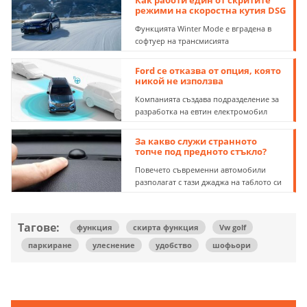
Как работи един от скритите
режими на скоростна кутия DSG
Функцията Winter Mode е вградена в
софтуер на трансмисията
Ford се отказва от опция, която
никой не използва
Компанията създава подразделение за
разработка на евтин електромобил
За какво служи странното
топче под предното стъкло?
Повечето съвременни автомобили
разполагат с тази джаджа на таблото си
Тагове:
функция
скирта функция
Vw golf
паркиране
улеснение
удобство
шофьори