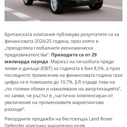
Британската компания публикува резултатите си за
финансовата 2024/25 година, през която е
„преодоляла глобалните икономически
предизвикателства“.
Приходите са от 29
милиарда паунда
. Маржът на печалбата преди
лихви и данъци (EBIT) за годината е бил 8,5%, а през
последното тримесечие на финансовата година тази
цифра се е повишила до 10,7%. JLR отдаде това на
„по-големи обеми и намаляване на амортизацията“,
но заяви, че ръстът е „частично компенсиран от
увеличение на променливите маркетингови
разходи“.
Рекордните продажби на бестселъра Land Rover
Defender изиграха значителна роля.