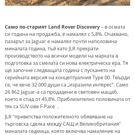
Само по-старият Land Rover Discovery
– в осмата
си година на продажба, е намалял с 5,8%. Очаквано,
пазарът за Jaguar е намалял почти наполовина
миналата година, тъй като JLR прекрати
производството на всички модели на марката в
подготовка за смелата си нова електрическа ера. Тя
ще започне следващата година с пускането на
серийната версия на концептуалния Type 00. Твърди
се, че вече 32 000 души са „изразили интерес“. Само
26 862 Jaguar-а са продадени в световен мащаб,
което е спад от 45,8%. Приблизително половината от
тях са SUV-ове F-Pace .
JLR "приветства положителното обявяване на
търговска сделка между САЩ и Великобритания“
миналата седмица, която включва намаление на