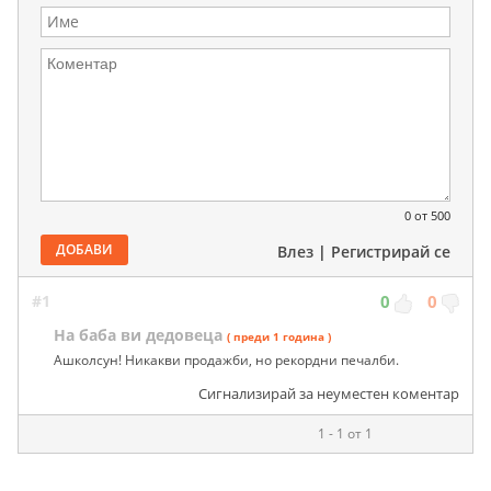
0
от 500
ДОБАВИ
Влез
|
Регистрирай се
#1
0
0
На баба ви дедовеца
( преди 1 година )
Ашколсун! Никакви продажби, но рекордни печалби.
Сигнализирай за неуместен коментар
1 - 1 от 1