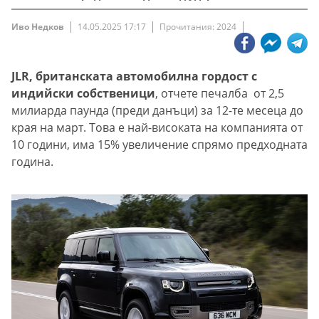
Иво Недков
14.05.2025 17:17
Прочитания: 2024
JLR, британската автомобилна гордост с
индийски собственици
, отчете печалба от 2,5
милиарда паунда (преди данъци) за 12-те месеца до
края на март. Това е най-високата на компанията от
10 години, има 15% увеличение спрямо предходната
година.