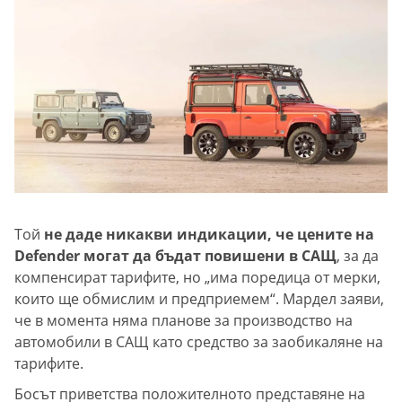
Той
не даде никакви индикации, че цените на
Defender могат да бъдат повишени в САЩ
, за да
компенсират тарифите, но „има поредица от мерки,
които ще обмислим и предприемем“. Мардел заяви,
че в момента няма планове за производство на
автомобили в САЩ като средство за заобикаляне на
тарифите.
Босът приветства положителното представяне на