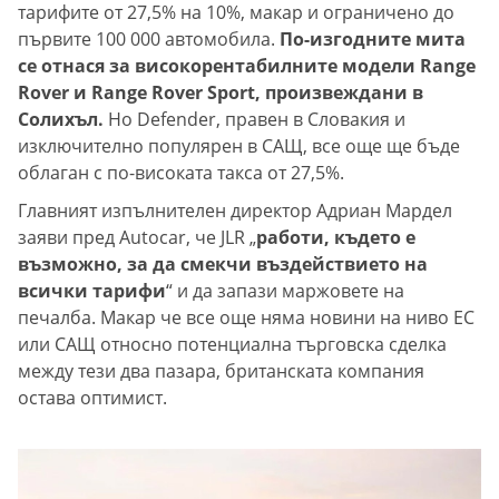
тарифите от 27,5% на 10%, макар и ограничено до
първите 100 000 автомобила.
По-изгодните мита
се отнася за високорентабилните модели Range
Rover и Range Rover Sport, произвеждани в
Солихъл.
Но Defender, правен в Словакия и
изключително популярен в САЩ, все още ще бъде
облаган с по-високата такса от 27,5%.
Главният изпълнителен директор Адриан Мардел
заяви пред Autocar, че JLR „
работи, където е
възможно, за да смекчи въздействието на
всички тарифи
“ и да запази маржовете на
печалба. Макар че все още няма новини на ниво ЕС
или САЩ относно потенциална търговска сделка
между тези два пазара, британската компания
остава оптимист.