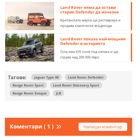
Land Rover няма да остави
стария Defender да изчезне
Британската марка ще реставрира и
продава класически всъдеходи
Land Rover показа най-мощния
Defender в историята
Octa има 635 коня под капака и ще
струва над 200 000 евро
Тагове:
Jaguar Type 00
Land Rover Defender
Range Rover Sport
Land Rover Discovery Sport
Range Rover Evoque
JLR
Коментари ( 1 )
Напиши коментар