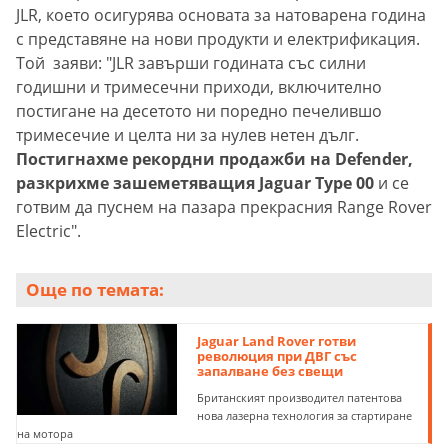
JLR, което осигурява основата за натоварена година
с представяне на нови продукти и електрификация.
Той заяви: "JLR завърши годината със силни
годишни и тримесечни приходи, включително
постигане на десетото ни поредно печелившо
тримесечие и целта ни за нулев нетен дълг.
Постигнахме рекордни продажби на Defender,
разкрихме зашеметяващия Jaguar Type 00
и се
готвим да пуснем на пазара прекрасния Range Rover
Electric".
Още по темата:
Jaguar Land Rover готви
революция при ДВГ със
запалване без свещи
Британският производител патентова
нова лазерна технология за стартиране
на мотора