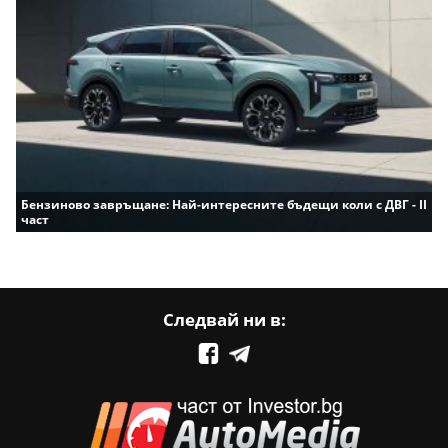
Бензиново завръщане: Най-интересните бъдещи коли с ДВГ - II
част
Следвай ни в: