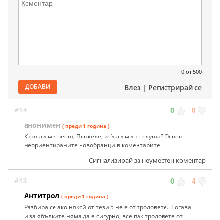
0
от 500
ДОБАВИ
Влез
|
Регистрирай се
#14
0
0
анонимен
( преди 1 година )
Като ли ми пееш, Пенкеле, кой ли ми те слуша? Освен
неориентираните новобранци в коментарите.
Сигнализирай за неуместен коментар
#13
0
4
Антитрол
( преди 1 година )
Разбира се ако някой от тези 5 не е от троловете.. Тогава
и за ябълките няма да е сигурно, все пак троловете от