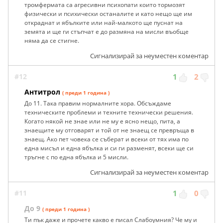
тромфермата са агресивни психопати които тормозят
физически и психически останалите и като нещо ще им
откраднат и ябълките или най-малкото ще пуснат на
земята и ще ги стъпчат е до размяна на мисли въобще
няма да се стигне.
Сигнализирай за неуместен коментар
#12
1
2
Антитрол
( преди 1 година )
До 11. Така правим нормалните хора. Обсъждаме
техническите проблеми и техните технически решения.
Когато някой не знае или не му е ясно нещо, пита, а
знаещите му отговарят и той от не знаещ се превръща в
знаещ. Ако пет човека се съберат и всеки от тях има по
една мисъл и една ябълка и си ги разменят, всеки ще си
тръгне с по една ябълка и 5 мисли.
Сигнализирай за неуместен коментар
#11
1
0
До 9
( преди 1 година )
Ти пък даже и прочете какво е писал Слабоумния? Че му и