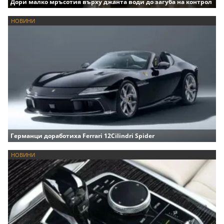
Дори малко мръсотия върху джанта води до загуба на контрол
НОВИНИ
Германци доработиха Ferrari 12Cilindri Spider
НОВИНИ