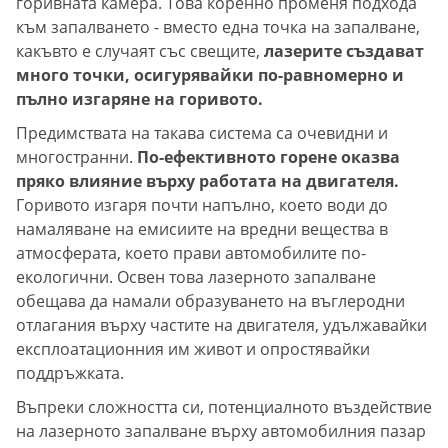
горивната камера. Това коренно променя подхода
към запалването - вместо една точка на запалване,
какъвто е случаят със свещите,
лазерите създават
много точки, осигурявайки по-равномерно и
пълно изгаряне на горивото.
Предимствата на такава система са очевидни и
многостранни.
По-ефективното горене оказва
пряко влияние върху работата на двигателя.
Горивото изгаря почти напълно, което води до
намаляване на емисиите на вредни вещества в
атмосферата, което прави автомобилите по-
екологични. Освен това лазерното запалване
обещава да намали образуването на въглеродни
отлагания върху частите на двигателя, удължавайки
експлоатационния им живот и опростявайки
поддръжката.
Въпреки сложността си, потенциалното въздействие
на лазерното запалване върху автомобилния пазар