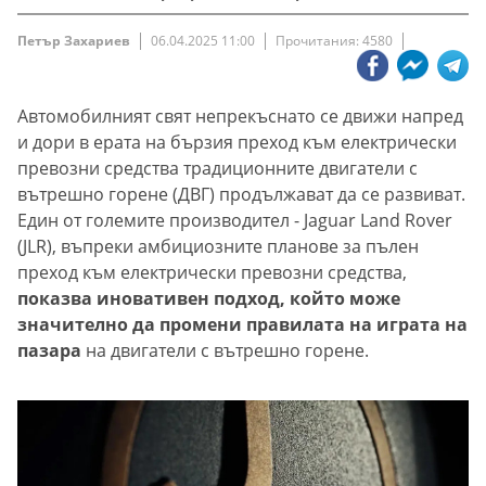
Петър Захариев
06.04.2025 11:00
Прочитания: 4580
Автомобилният свят непрекъснато се движи напред
и дори в ерата на бързия преход към електрически
превозни средства традиционните двигатели с
вътрешно горене (ДВГ) продължават да се развиват.
Един от големите производител - Jaguar Land Rover
(JLR), въпреки амбициозните планове за пълен
преход към електрически превозни средства,
показва иновативен подход, който може
значително да промени правилата на играта на
пазара
на двигатели с вътрешно горене.