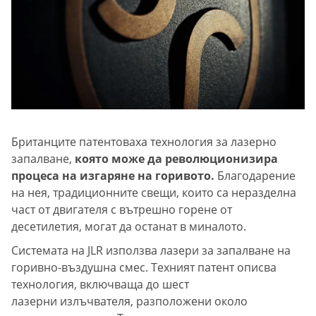
Британците патентоваха технология за лазерно
запалване,
която може да революционизира
процеса на изгаряне на горивото.
Благодарение
на нея, традиционните свещи, които са неразделна
част от двигателя с вътрешно горене от
десетилетия, могат да останат в миналото.
Системата на JLR използва лазери за запалване на
горивно-въздушна смес. Техният патент описва
технология, включваща до шест
лазерни излъчвателя, разположени около