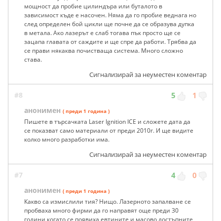
мощност да пробие цилиндъра или буталото в
зависимост къде е насочен. Няма да го пробие веднага но
след определен бой цикли ще почне да се образува дупка
в метала. Ако лазерът е слаб тогава пък просто ще се
зацапа главата от саждите и ще спре да работи. Трябва да
се прави някаква почистваща система. Много сложно
става.
Сигнализирай за неуместен коментар
#8
5
1
анонимен
( преди 1 година )
Пишете в търсачката Laser Ignition ICE и сложете дата да
се показват само материали от преди 2010г. И ще видите
колко много разработки има.
Сигнализирай за неуместен коментар
#7
4
0
анонимен
( преди 1 година )
Какво са измислили тия? Нищо. Лазерното запалване се
пробваха много фирми да го направят още преди 30
години когато се появиха евтините и масово достъпните