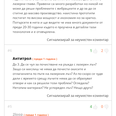
лазерни глави. Правени са много разработки но никой не
може да реши проблемите с вибрациите и др за да се
стигне до масово производство. наистина прототипи
постигат по висока мощност и икономия но за кратко.
Потърсете в нета и ще видите че има много документи от
преди 20-30 години където е проучена в детайли тази
технология и е отхвърлена.
Сигнализирай за неуместен коментар
#6
1
2
Антитрол
( преди 1 година )
До 3. Да се чул за почистване на ръжда с лазерен лъч?
Защо си мислиш че няма да почисти окисите и
отлаганията по пътя на лазерния лъч? Аз по-скоро се чудя
дали с времето срещу лъчите няма да се образуват
отвори и как са решили този проблем? Огледала?
Нетопим материал? Не успореден лъч? Нещо друго?
Сигнализирай за неуместен коментар
#5
4
0
2loop
( преди 1 година )