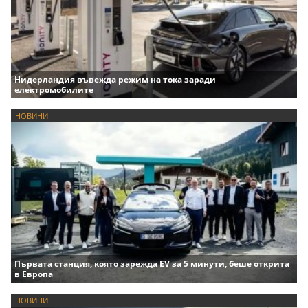
Нидерландия въвежда режим на тока заради
електромобилите
НОВИНИ
Първата станция, която зарежда EV за 5 минути, беше открита
в Европа
НОВИНИ