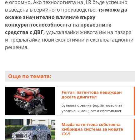
е огромно. Ако технологията на JLR бъде успешно
въведена в серийното производство,
тя може да
окаже значително влияние върху
конкурентоспособността на превозните
средства с ДВГ,
удължавайки живота им на пазара
и предлагайки нови екологични и експлоатационни
решения.
Още по темата:
Ferrari патентова невиждан
досега двигател
Буталата с овална форма позволяват
увеличени мощност и ефективност
Mazda патентова собствена
хибридна система за новата
CX-5