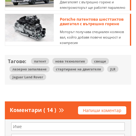
Двигателят с вътрешно горене и
електромоторът ще работят паралелно
Porsche патентова шесттактов
двигател с вътрешно горене
Моторът получава специален колянов
вал, който добавя повече мощност и
компресия
Тагове:
патент
нова технология
свещи
лазерно запалване
стартиране на двигателя
JLR
Jaguar Land Rover
Коментари ( 14 )
Напиши коментар