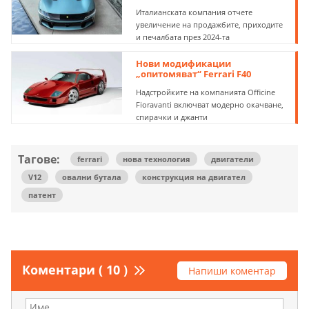
Италианската компания отчете
увеличение на продажбите, приходите
и печалбата през 2024-та
Нови модификации
„опитомяват“ Ferrari F40
Надстройките на компанията Officine
Fioravanti включват модерно окачване,
спирачки и джанти
Тагове:
ferrari
нова технология
двигатели
V12
овални бутала
конструкция на двигател
патент
Коментари ( 10 )
Напиши коментар