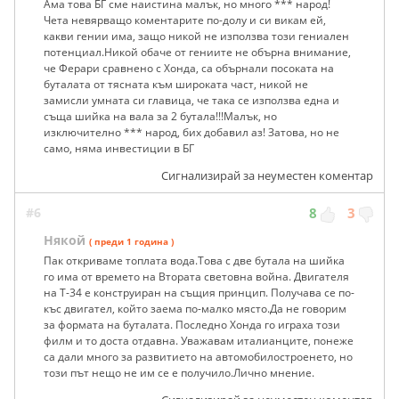
Ама това БГ сме наистина малък, но много *** народ!
Чета невярващо коментарите по-долу и си викам ей,
какви гении има, защо никой не използва този гениален
потенциал.Никой обаче от гениите не обърна внимание,
че Ферари сравнено с Хонда, са обърнали посоката на
буталата от тясната към широката част, никой не
замисли умната си главица, че така се използва една и
съща шийка на вала за 2 бутала!!!Малък, но
изключително *** народ, бих добавил аз! Затова, но не
само, няма инвестиции в БГ
Сигнализирай за неуместен коментар
#6
8
3
Някой
( преди 1 година )
Пак откриваме топлата вода.Това с две бутала на шийка
го има от времето на Втората световна война. Двигателя
на Т-34 е конструиран на същия принцип. Получава се по-
къс двигател, който заема по-малко място.Да не говорим
за формата на буталата. Последно Хонда го играха този
филм и то доста отдавна. Уважавам италианците, понеже
са дали много за развитието на автомобилостроенето, но
този път нещо не им се е получило.Лично мнение.