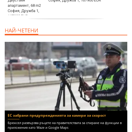
София, Дружба 1, 167900 EUR
дава под наем, Двустаен апартамент, 70
НАЙ-ЧЕТЕНИ
m2 София, Манастирски Ливади, 800 EUR
ЕС забрани предупрежденията за камери за скорост
Брюксел развързва ръцете на правителствата за спиране на функции в
приложения като Waze и Google Maps