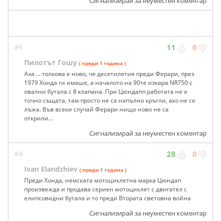
Сигнализирай за неуместен коментар
#5
11
0
Пилотът Гошу
( преди 1 година )
Аха ... толкова е ново, че десетилетия преди Ферари, през
1979 Хонда ги имаше, а началото на 90те изкара NR750 с
овални бутала с 8 клапана. При Цюндапп работата не е
точно същата, там просто не са напълно кръгли, ако не се
лъжа. Във всеки случай Ферари нищо ново не са
открили...
Сигнализирай за неуместен коментар
#4
28
0
Ivan Elandzhiev
( преди 1 година )
Преди Хонда, немската мотоциклетна марка Цюндап
произвежда и продава сериен мотоциклет с двигател с
елипсовидни бутала и то преди Втората световна война
Сигнализирай за неуместен коментар