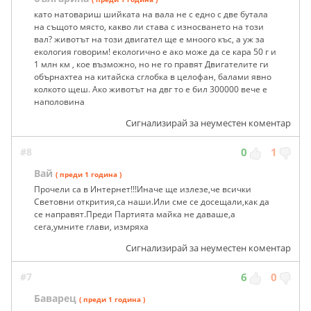
като натовариш шийката на вала не с едно с две бутала
на същото място, какво ли става с износването на този
вал? животът на този двигател ще е мноого къс, а уж за
екология говорим! екологично е ако може да се кара 50 г и
1 млн км , кое възможно, но не го правят Двигателите ги
обърнахтеа на китайска сглобка в целофан, балами явно
колкото щеш. Ако животът на двг то е бил 300000 вече е
наполовина
Сигнализирай за неуместен коментар
#8
0
1
Вай
( преди 1 година )
Прочели са в Интернет!!!Иначе ще излезе,че всички
Световни открития,са наши.Или сме се досещали,как да
се направят.Преди Партията майка не даваше,а
сега,умните глави, измряха
Сигнализирай за неуместен коментар
#7
6
0
Баварец
( преди 1 година )