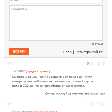
0
от 500
ДОБАВИ
Влез
|
Регистрирай се
#10
0
0
Еколог
( преди 1 година )
Каквото и да измислят бъдещето е ел.кола с двигател
генератор на газ!Газта е екологичното гориво! Отделя
вода и СО2, който се преработва от разстенията.
Сигнализирай за неуместен коментар
#9
1
0
българина
( преди 1 година )