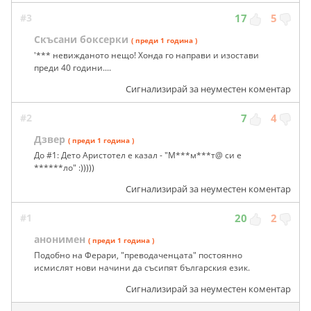
#3
17
5
Скъсани боксерки
( преди 1 година )
'*** невижданото нещо! Хонда го направи и изостави
преди 40 години....
Сигнализирай за неуместен коментар
#2
7
4
Дзвер
( преди 1 година )
До #1: Дето Аристотел е казал - "M***м***т@ си е
******лo" :)))))
Сигнализирай за неуместен коментар
#1
20
2
анонимен
( преди 1 година )
Подобно на Ферари, "преводаченцата" постоянно
исмислят нови начини да съсипят българския език.
Сигнализирай за неуместен коментар