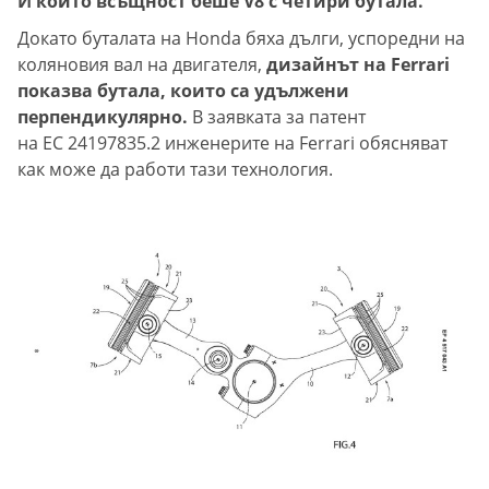
И който всъщност беше V8 с четири бутала.
Докато буталата на Honda бяха дълги, успоредни на
коляновия вал на двигателя,
дизайнът на Ferrari
показва бутала, които са удължени
перпендикулярно.
В заявката за патент
на ЕС 24197835.2 инженерите на Ferrari обясняват
как може да работи тази технология.