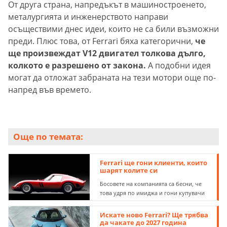
От друга страна, напредъкът в машиностроенето,
металургията и инженерството направи
осъществими днес идеи, които не са били възможни
преди. Плюс това, от Ferrari бяха категорични,
че
ще произвеждат V12 двигател толкова дълго,
колкото е разрешено от закона.
А подобни идея
могат да отложат забраната на тези мотори още по-
напред във времето.
Още по темата:
Ferrari ще гони клиенти, които
шарят колите си
Босовете на компанията са бесни, че
това удря по имиджа и гони купувачи
Искате ново Ferrari? Ще трябва
да чакате до 2027 година