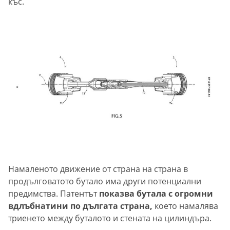
къс.
Намаленото движение от страна на страна в
продълговатото бутало има други потенциални
предимства. Патентът
показва бутала с огромни
вдлъбнатини по дългата страна,
което намалява
триенето между буталото и стената на цилиндъра.