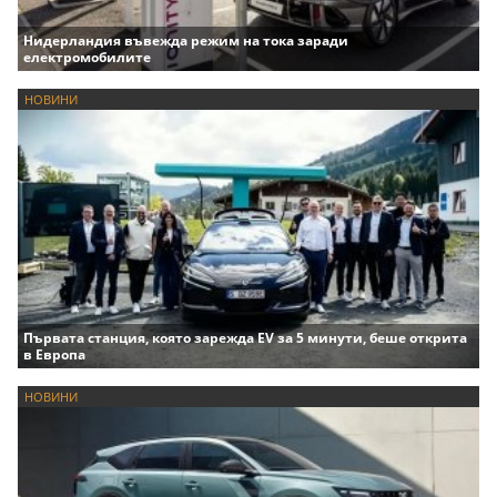
Нидерландия въвежда режим на тока заради
електромобилите
НОВИНИ
Първата станция, която зарежда EV за 5 минути, беше открита
в Европа
НОВИНИ