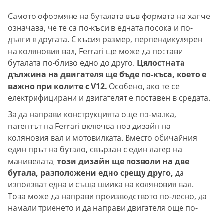
Самото оформяне на буталата във формата на хапче
означава, че те са по-къси в едната посока и по-
дълги в другата. С късия размер, перпендикулярен
на коляновия вал, Ferrari ще може да постави
буталата по-близо едно до друго.
Цялостната
дължина на двигателя ще бъде по-къса, което е
важно при колите с V12.
Особено, ако те се
електрифицирани и двигателят е поставен в средата.
За да направи конструкцията още по-малка,
патентът на Ferrari включва нов дизайн на
коляновия вал и мотовилката. Вместо обичайния
един прът на бутало, свързан с един лагер на
манивелата,
този дизайн ще позволи на две
бутала, разположени едно срещу друго,
да
използват една и съща шийка на коляновия вал.
Това може да направи производството по-лесно, да
намали триенето и да направи двигателя още по-