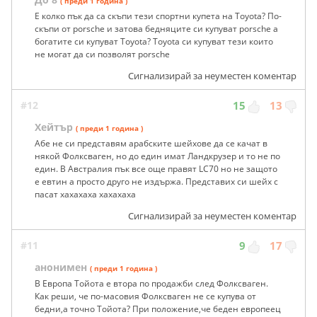
( преди 1 година )
Е колко пък да са скъпи тези спортни купета на Toyota? По-
скъпи от porsche и затова бедняците си купуват porsche а
богатите си купуват Toyota? Toyota си купуват тези които
не могат да си позволят porsche
Сигнализирай за неуместен коментар
#12
15
13
Хейтър
( преди 1 година )
Абе не си представям арабските шейхове да се качат в
някой Фолксваген, но до един имат Ландкрузер и то не по
един. В Австралия пък все още правят LC70 но не защото
е евтин а просто друго не издържа. Представих си шейх с
пасат хахахаха хахахаха
Сигнализирай за неуместен коментар
#11
9
17
анонимен
( преди 1 година )
В Европа Тойота е втора по продажби след Фолксваген.
Как реши, че по-масовия Фолксваген не се купува от
бедни,а точно Тойота? При положение,че беден европеец