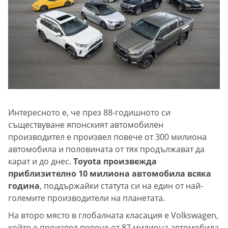
Интересното е, че през 88-годишното си
съществуване японският автомобилен
производител е произвел повече от 300 милиона
автомобила и половината от тях продължават да
карат и до днес.
Toyota произвежда
приблизително 10 милиона автомобила всяка
година
, поддържайки статута си на един от най-
големите производители на планетата.
На второ място в глобалната класация е Volkswagen,
който е произвел повече от 87 милиона автомобила