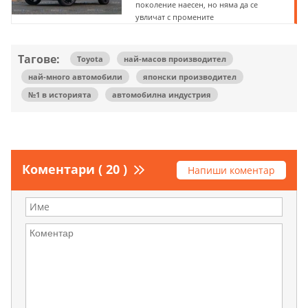
поколение наесен, но няма да се
увличат с промените
Тагове:
Toyota
най-масов производител
най-много автомобили
японски производител
№1 в историята
автомобилна индустрия
Коментари ( 20 )
Напиши коментар