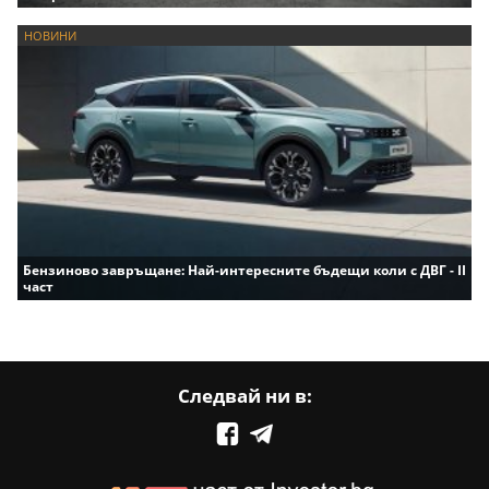
НОВИНИ
Бензиново завръщане: Най-интересните бъдещи коли с ДВГ - II
част
Следвай ни в: