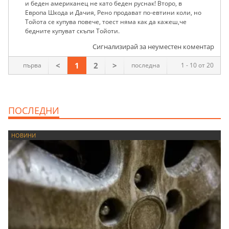
и беден американец не като беден руснак! Второ, в
Европа Шкода и Дачия, Рено продават по-евтини коли, но
Тойота се купува повече, тоест няма как да кажеш,че
бедните купуват скъпи Тойоти.
Сигнализирай за неуместен коментар
<
1
2
>
първа
последна
1 - 10 от 20
ПОСЛЕДНИ
НОВИНИ