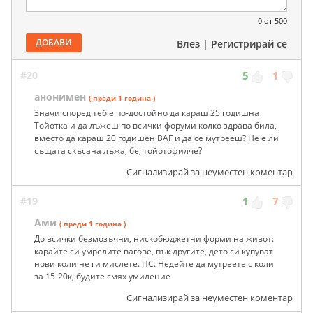
0
от 500
ДОБАВИ
Влез
|
Регистрирай се
#20
5
1
анонимен
( преди 1 година )
Значи според теб е по-достойно да караш 25 годишна
Тойотка и да лъжеш по всички форуми колко здрава била,
вместо да караш 20 годишен ВАГ и да се мутрееш? Не е ли
същата скъсана лъжа, бе, тойотофилче?
Сигнализирай за неуместен коментар
#19
1
7
Ами
( преди 1 година )
До всички безмозъчни, нискобюджетни форми на живот:
карайте си умрелите вагове, пък другите, дето си купуват
нови коли не ги мислете. ПС. Недейте да мутреете с коли
за 15-20к, будите смях умиление
Сигнализирай за неуместен коментар