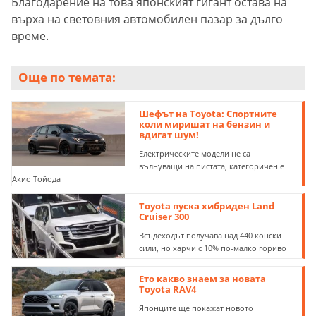
Благодарение на това японският гигант остава на
върха на световния автомобилен пазар за дълго
време.
Още по темата:
Шефът на Toyota: Спортните
коли миришат на бензин и
вдигат шум!
Електрическите модели не са
вълнуващи на пистата, категоричен е
Акио Тойода
Toyota пуска хибриден Land
Cruiser 300
Всъдеходът получава над 440 конски
сили, но харчи с 10% по-малко гориво
Ето какво знаем за новата
Toyota RAV4
Японците ще покажат новото