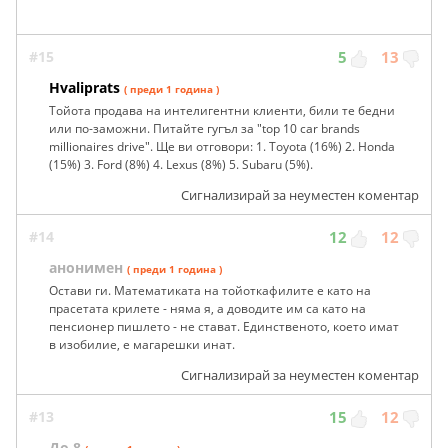
#15
5
13
Hvaliprats
( преди 1 година )
Тойота продава на интелигентни клиенти, били те бедни
или по-заможни. Питайте гугъл за "top 10 car brands
millionaires drive". Ще ви отговори: 1. Toyota (16%) 2. Honda
(15%) 3. Ford (8%) 4. Lexus (8%) 5. Subaru (5%).
Сигнализирай за неуместен коментар
#14
12
12
анонимен
( преди 1 година )
Остави ги. Математиката на тойоткафилите е като на
прасетата крилете - няма я, а доводите им са като на
пенсионер пишлето - не стават. Единственото, което имат
в изобилие, е магарешки инат.
Сигнализирай за неуместен коментар
#13
15
12
До 8