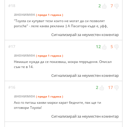
#18
2
7
анонимен
( преди 1 година )
"Toyota си купуват тези които не могат да си позволят
porsche" - леле каква реклама :) А Пасатора къде е, уфф,
Сигнализирай за неуместен коментар
#17
12
5
анонимен
( преди 1 година )
Нямаше нужда да се показваш, мокра ппрръдння. Описал
съм те в 14.
Сигнализирай за неуместен коментар
#16
2
17
анонимен
( преди 1 година )
Ако го питаш какви марки карат бедните, пак ще ти
отговори Toyota!
Сигнализирай за неуместен коментар