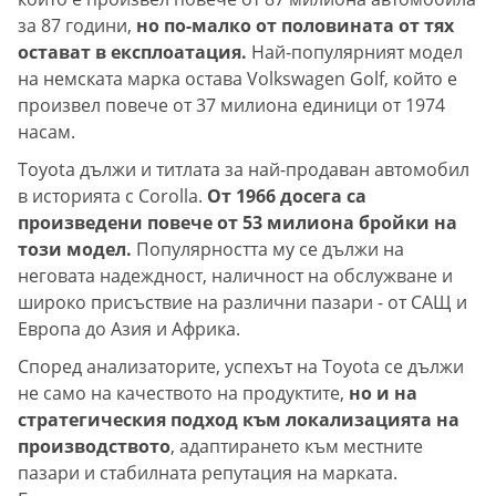
за 87 години,
но по-малко от половината от тях
остават в експлоатация.
Най-популярният модел
на немската марка остава Volkswagen Golf, който е
произвел повече от 37 милиона единици от 1974
насам.
Toyota дължи и титлата за най-продаван автомобил
в историята с Corolla.
От 1966 досега са
произведени повече от 53 милиона бройки на
този модел.
Популярността му се дължи на
неговата надеждност, наличност на обслужване и
широко присъствие на различни пазари - от САЩ и
Европа до Азия и Африка.
Според анализаторите, успехът на Toyota се дължи
не само на качеството на продуктите,
но и на
стратегическия подход към локализацията на
производството
, адаптирането към местните
пазари и стабилната репутация на марката.