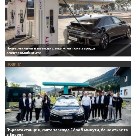
Нидерландия въвежда режим на тока заради
електромобилите
НОВИНИ
Първата станция, която зарежда EV за 5 минути, беше открита
в Европа