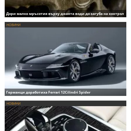
Дори малко мръсотия върху джанта води до загуба на контрол
НОВИНИ
Германци доработиха Ferrari 12Cilindri Spider
НОВИНИ