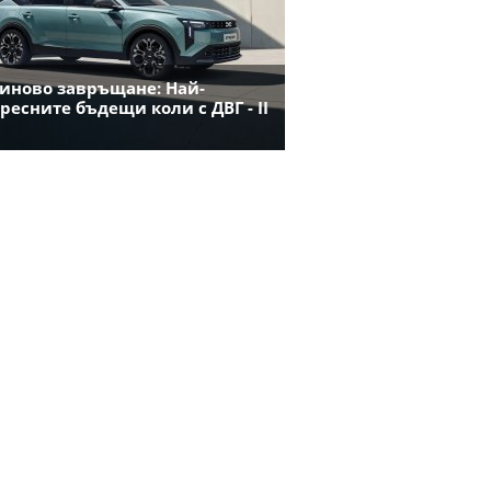
иново завръщане: Най-
ресните бъдещи коли с ДВГ - II