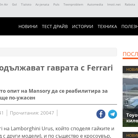
On Air
Gol
Tialoto
Az-jenata
Puls
Teenproblem
Automedia
Imoti.net
Rabota
НОВИНИ
ТЕСТ ДРАЙВ
ИСТОРИИ
ТЕХНИКА
ПОЛЕЗ
ПОСЛ
одължават гаврата с Ferrari
НОВИ
то опит на Mansory да се реабилитира за
още по-ужасен
41
Прочитания: 20047
Toyo
кило
i на Lamborghini Urus, който споделя гайките и
д с други модели), и по същество е кросоувър,
НОВИ