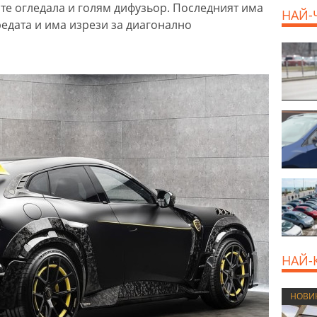
те огледала и голям дифузьор. Последният има
НАЙ-
редата и има изрези за диагонално
НАЙ-
НОВИ