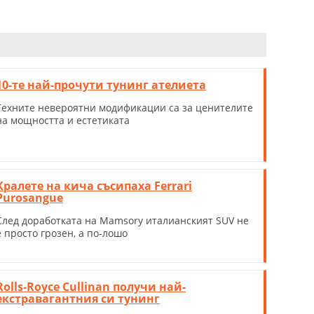
10-те най-прочути тунинг ателиета
Техните невероятни модификации са за ценителите
на мощността и естетиката
Кралете на кича съсипаха Ferrari
Purosangue
След доработката на Mamsory италианският SUV не
е просто грозен, а по-лошо
Rolls-Royce Cullinan получи най-
екстравагантния си тунинг