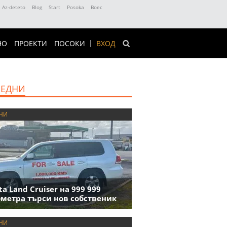
Az-deteto
Blog
Start
Posoka
Boec
НО
ПРОЕКТИ
ПОСОКИ
ВХОД
ЕДНИ
НИ
ta Land Cruiser на 999 999
метра търси нов собственик
НИ