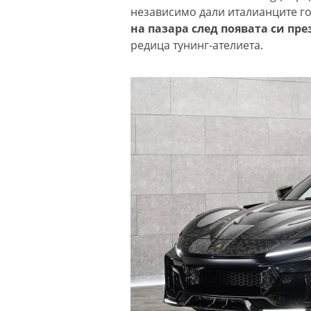
независимо дали италианците го
на пазара след появата си пре
редица тунинг-ателиета.