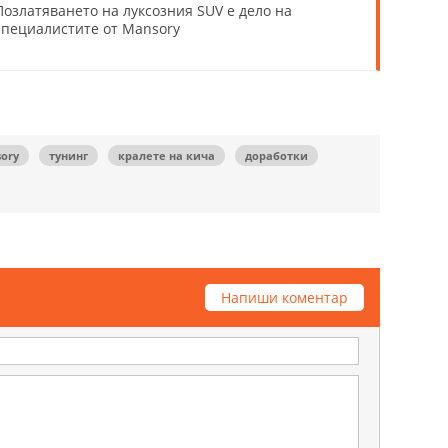
Позлатяването на луксозния SUV е дело на
специалистите от Mansory
ory
тунинг
кралете на кича
доработки
Напиши коментар