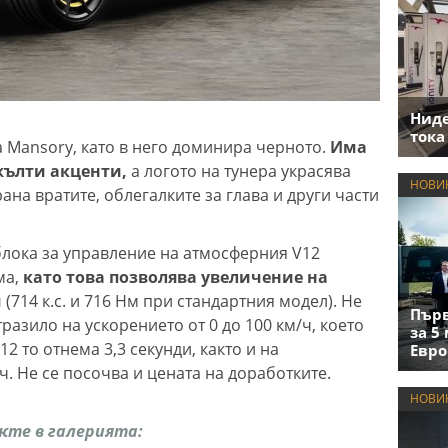
Нид
тока
 Mansory, като в него доминира черното.
Има
жълти акценти,
а логото на тунера украсява
НОВИ
ана вратите, облегалките за глава и други части
лока за управление на атмосферния V12
ма,
като това позволява увеличение на
м
(714 к.с. и 716 Нм при стандартния модел). Не
Първ
тразило на ускорението от 0 до 100 км/ч, което
за 5
2 то отнема 3,3 секунди, както и на
Евро
ч. Не се посочва и цената на доработките.
НОВИ
жте в галерията: