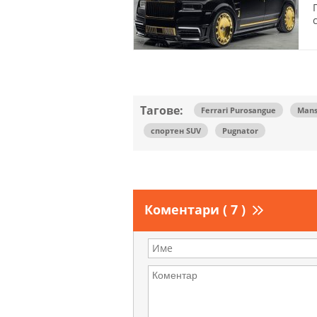
Тагове:
Ferrari Purosangue
Mans
спортен SUV
Pugnator
Коментари ( 7 )