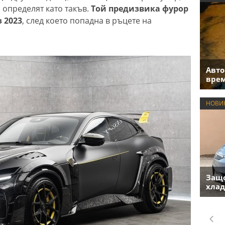
 определят като такъв.
Той предизвика фурор
з 2023
, след което попадна в ръцете на
Авто
врем
НОВИ
Защо
хлад