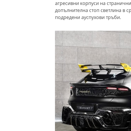
агресивни корпуси на странични
допълнителна стоп светлина в с
подредени ауспухови тръби.