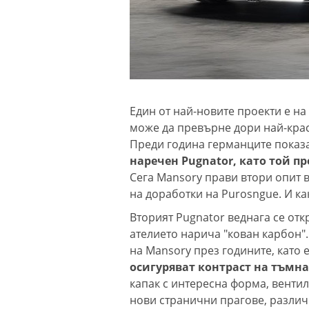
Един от най-новите проекти е на 
може да превърне дори най-кра
Преди година германците показа
наречен Pugnator, като той 
Сега Mansory прави втори опит в
на доработки на Purosngue. И ка
Вторият Pugnator веднага се отк
ателието нарича "кован карбон".
на Mansory през годините, като
осигуряват контраст на тъмн
капак с интересна форма, вентил
нови странични прагове, различ