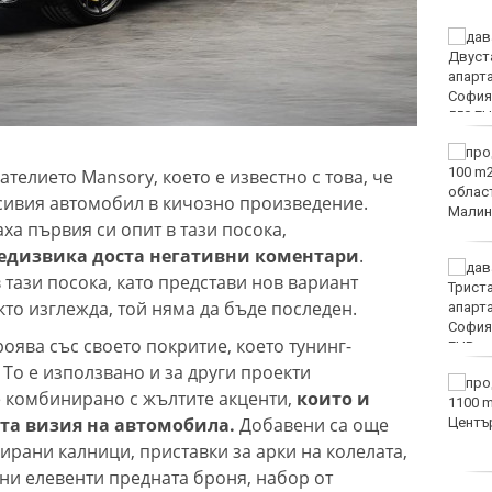
Двоен ръст на чревните
инфекции за седмица
във Варненско
Вечерен крос ще се
проведе тази събота в
ателието Mansory, което е известно с това, че
Морската градина на
сивия автомобил в кичозно произведение.
Варна
ха първия си опит в тази посока,
предизвика доста негативни коментари
.
Тази събота: откриват
 тази посока, като представи нов вариант
ловния сезон за пернат
кто изглежда, той няма да бъде последен.
дивеч
роява със своето покритие, което тунинг-
 То е използвано и за други проекти
ФК Девня гостува на
 е комбинирано с жълтите акценти,
които и
Атлетик (Провадия) за
ата визия на автомобила.
Добавени са още
Аматьорската купа
ирани калници, приставки за арки на колелата,
ни елевенти предната броня, набор от