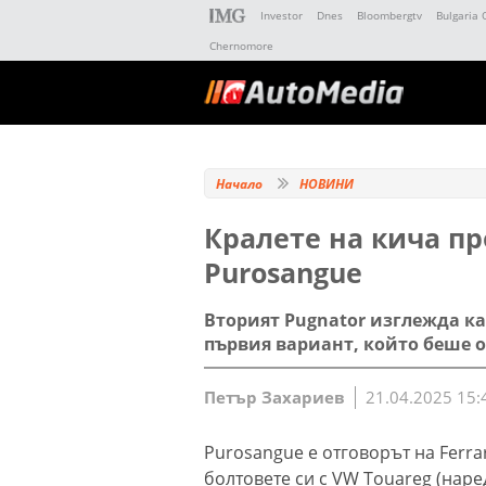
Investor
Dnes
Bloombergtv
Bulgaria 
Chernomore
Начало
НОВИНИ
Кралете на кича пр
Purosangue
Вторият Pugnator изглежда ка
първия вариант, който беше 
Петър Захариев
21.04.2025 15:
Purosangue е отговорът на Ferrar
болтовете си с VW Touareg (наре