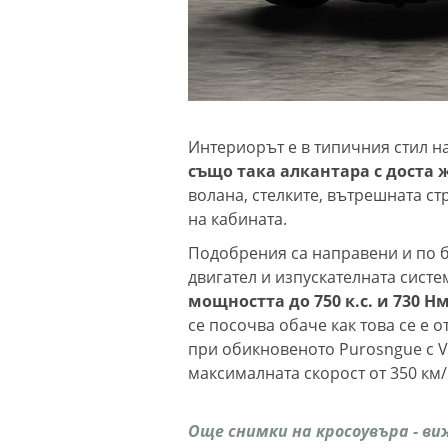
Интериорът е в типичния стил на
също така алкантара с доста 
волана, стелките, вътрешната стр
на кабината.
Подобрения са направени и по б
двигател и изпускателната систе
мощността до 750 к.с. и 730 Н
се посочва обаче как това се е о
при обикновеното Purosngue с V1
максималната скорост от 350 км/
Още снимки на кросоувъра - ви