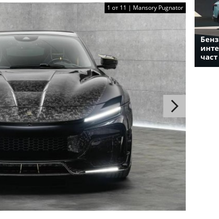
1 от 11 | Mansory Pugnator
Бенз
инте
част