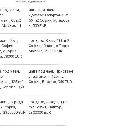
дава под наем,
Тайн
Двустаен апартамент,
отбо
65 m2 София, Младост
4, 550 EUR
продава, Къща, 100 m2
Локо
София област, с.Горна
ЦСКА
Малина, 79000 EUR
дава под наем, Тристаен
Спор
апартамент, 125 m2
днес
София, Борово, 950 EUR
продава, Сграда, 1100
Мачо
m2 София, Център,
теле
2300000 EUR
авгу