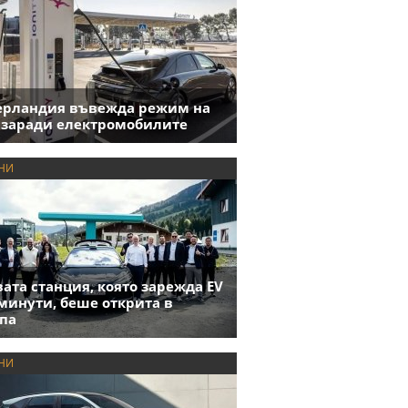
ерландия въвежда режим на
 заради електромобилите
НИ
ата станция, която зарежда EV
 минути, беше открита в
па
НИ