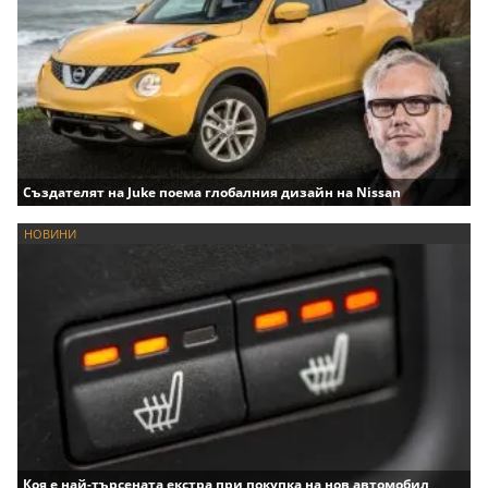
Създателят на Juke поема глобалния дизайн на Nissan
НОВИНИ
Коя е най-търсената екстра при покупка на нов автомобил