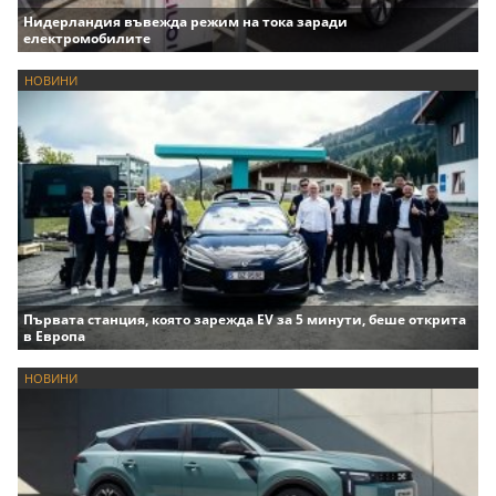
Нидерландия въвежда режим на тока заради
електромобилите
НОВИНИ
Първата станция, която зарежда EV за 5 минути, беше открита
в Европа
НОВИНИ