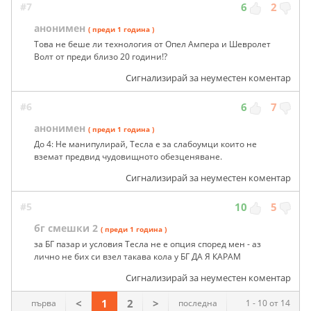
#7
6
2
анонимен
( преди 1 година )
Това не беше ли технология от Опел Ампера и Шевролет
Волт от преди близо 20 години!?
Сигнализирай за неуместен коментар
#6
6
7
анонимен
( преди 1 година )
До 4: Не манипулирай, Тесла е за слабоумци които не
вземат предвид чудовищното обезценяване.
Сигнализирай за неуместен коментар
#5
10
5
бг смешки 2
( преди 1 година )
за БГ пазар и условия Тесла не е опция според мен - аз
лично не бих си взел такава кола у БГ ДА Я КАРАМ
Сигнализирай за неуместен коментар
<
1
2
>
първа
последна
1 - 10 от 14