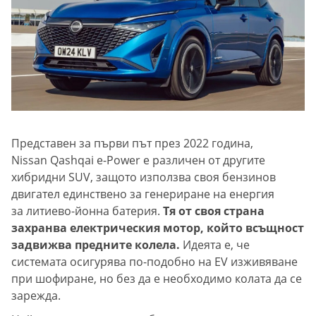
Представен за първи път през 2022 година,
Nissan Qashqai e-Power е различен от другите
хибридни SUV, защото използва своя бензинов
двигател единствено за генериране на енергия
за литиево-йонна батерия.
Тя от своя страна
захранва електрическия мотор, който всъщност
задвижва предните колела.
Идеята е, че
системата осигурява по-подобно на EV изживяване
при шофиране, но без да е необходимо колата да се
зарежда.