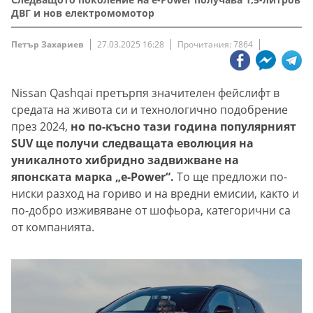
ДВГ и нов електромомотор
Петър Захариев
27.03.2025 16:28
Прочитания: 7864
Nissan Qashqai претърпя значителен фейслифт в
средата на живота си и технологично подобрение
през 2024,
но по-късно тази година популярният
SUV ще получи следващата еволюция на
уникалното хибридно задвижване на
японската марка „e-Power“.
То ще предложи по-
ниски разход на гориво и на вредни емисии, както и
по-добро изживяване от шофьора, категорични са
от компанията.