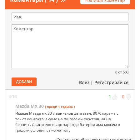
Напиши коментар
0
от 500
ДОБАВИ
Влез
|
Регистрирай се
#14
1
0
Mazda MX 30
( преди 1 година )
Имаме Мазда мх 30 с ванкелов двигател, 80 % караме с
ток от контакта и само на по-големи разстояния на
бензин . Двигателя също зарежда батерия ама можем в
градски условия само на ток .
Сигнализирай за неуместен коментар