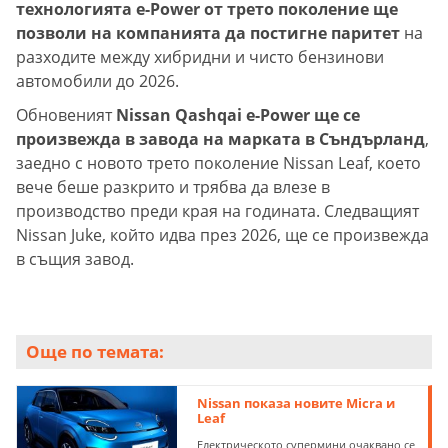
технологията e-Power от трето поколение ще
позволи на компанията да постигне паритет
на
разходите между хибридни и чисто бензинови
автомобили до 2026.
Обновеният
Nissan Qashqai e-Power ще се
произвежда в завода на марката в Съндърланд
,
заедно с новото трето поколение Nissan Leaf, което
вече беше разкрито и трябва да влезе в
производство преди края на годината. Следващият
Nissan Juke, който идва през 2026, ще се произвежда
в същия завод.
Още по темата:
Nissan показа новите Micra и
Leaf
Електрическото супермини очаквано се