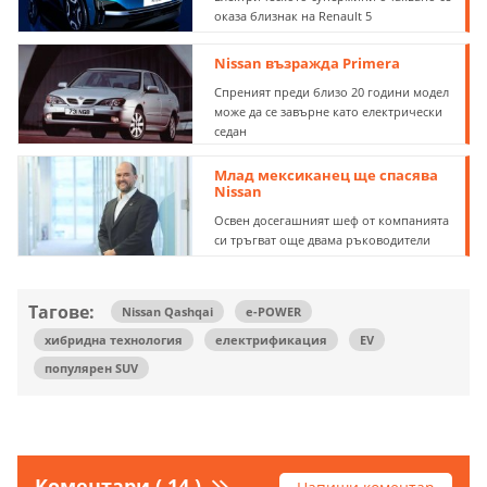
оказа близнак на Renault 5
Nissan възражда Primera
Спреният преди близо 20 години модел
може да се завърне като електрически
седан
Млад мексиканец ще спасява
Nissan
Освен досегашният шеф от компанията
си тръгват още двама ръководители
Тагове:
Nissan Qashqai
e-POWER
хибридна технология
електрификация
EV
популярен SUV
Коментари ( 14 )