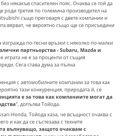
 без някакъв спасителен пояс. Очаква се той да
ще роди третия по големина производител на
itsubishi също преговаря с двете компании и
та вярват, че вероятно също ще се присъедини
.
изгражда по-тесни връзки с няколко по-малки
азлични партньорства - Subaru, Mazda и
е играта не е за проценти от същия
реди. Сега става дума за пълна
уренция с автомобилните компании за това как
роятно тази конкуренция, природата й, се
енцията е за това как компаниите могат да
едства
“, допълва Тойода.
ssan-Honda, Тойода каза, че всъщност очаква с
го и как да се състезава с техните
ста вълнуващо, защото очаквам с