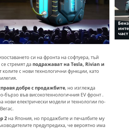
Бенз
инте
част
изоставането си на фронта на софтуера, тъй
 се стремят да
подражават на Tesla, Rivian и
 колите с нови технологични функции, като
вилегия.
 справя добре с продажбите
, но изглежда
по-бързо във високотехнологичния EV фронт .
за нови електрически модели и технологии по-
Вегас.
р 2
на Япония, но продажбите и печалбите му
ръководителите предупредиха, че вероятно има