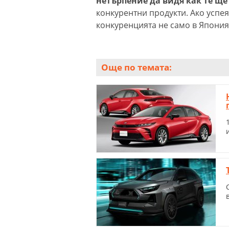
нетърпение да видя как те щ
конкурентни продукти. Ако успея
конкуренцията не само в Япония,
Още по темата: