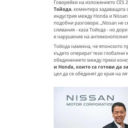
Говорейки на изложението CES 20
Тойода
, коментира задаващата 
индустрия между Honda и Nissan.
подобни разговори. „Nissan не с
сливания - каза Тойода - но дор
е нарушение на антимонополнит
Тойода намекна, че японското пр
където оперират тези глобални 
обединението между преки конк
и Honda, които са готови да 
цел да се обединят до края на ля