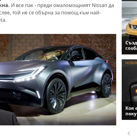
жна.
И все пак - преди омаломощният Nissan да
 слее, той не се обърна за помощ към най-
ta.
Създ
глоб
НОВИ
Коя 
поку