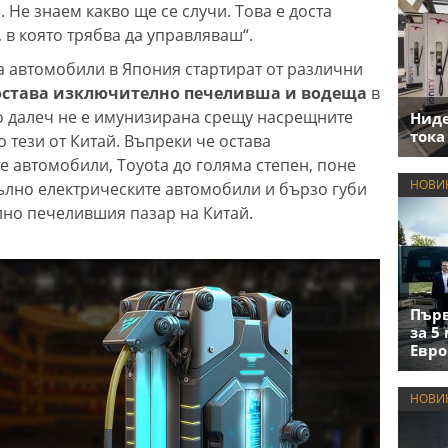
Не знаем какво ще се случи. Това е доста
 в която трябва да управляваш“.
 автомобили в Япония стартират от различни
 остава изключително печеливша и водеща
в
о далеч не е имунизирана срещу насрещните
Нид
тока
о тези от Китай. Въпреки че остава
 автомобили, Toyota до голяма степен, поне
НОВИ
пълно електрическите автомобили и бързо губи
лно печелившия пазар на Китай.
Първ
за 5
Евро
НОВИ