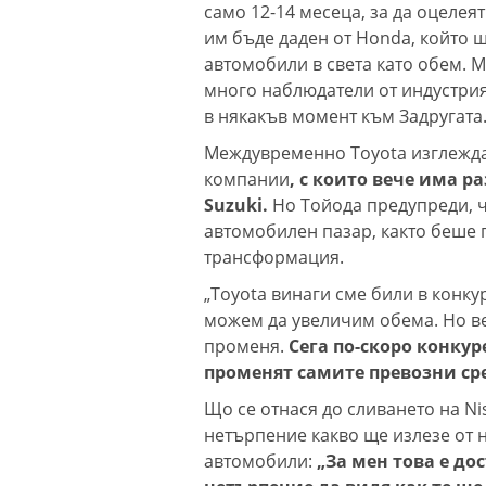
само 12-14 месеца, за да оцелеят
им бъде даден от Honda, който 
автомобили в света като обем. M
много наблюдатели от индустрия
в някакъв момент към Задругата
Междувременно Toyota изглежда 
компании
, с които вече има р
Suzuki.
Но Тойода предупреди, ч
автомобилен пазар, както беше п
трансформация.
„Toyota винаги сме били в конк
можем да увеличим обема. Но ве
променя.
Сега по-скоро конкур
променят самите превозни ср
Що се отнася до сливането на Ni
нетърпение какво ще излезе от не
автомобили:
„За мен това е до