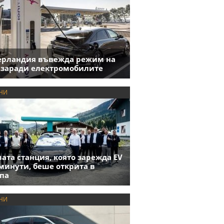
ерландия въвежда режим на
 заради електромобилите
НИ
ата станция, която зарежда EV
 минути, беше открита в
па
НИ