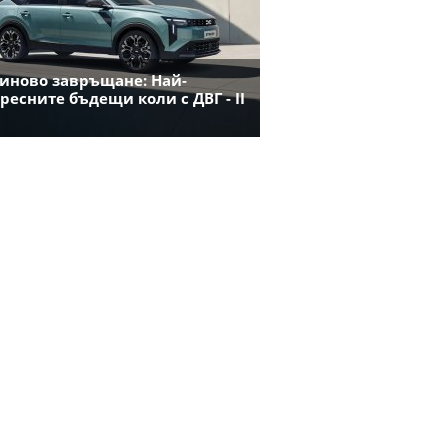
иново завръщане: Най-
ресните бъдещи коли с ДВГ - II