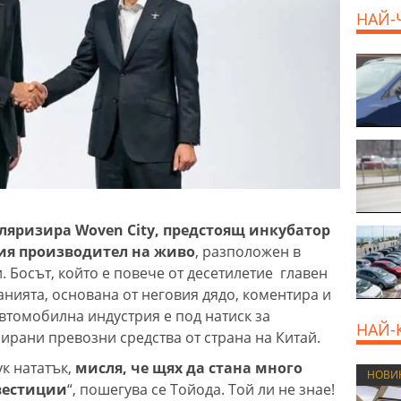
НАЙ-
уляризира Woven City, предстоящ инкубатор
ия производител на живо
, разположен в
 Босът, който е повече от десетилетие главен
нията, основана от неговия дядо, коментира и
втомобилна индустрия е под натиск за
НАЙ-
ирани превозни средства от страна на Китай.
ук нататък,
мисля, че щях да стана много
НОВИ
нвестиции
“, пошегува се Тойода. Той ли не знае!