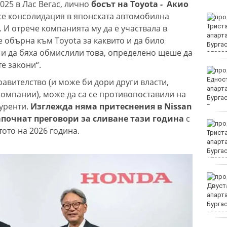
25 в Лас Вегас, лично
босът на Toyota - Акио
се консолидация в японската автомобилна
Убитият мъж на
Младежкия хълм в
 И отрече компанията му да е участвала в
Пловдив е от Кричим
е обърна към Toyota за каквито и да било
и и да бяха обмислили това, определено щеше да
е закони“.
Кола се преобърна по
таван на тротоар
авителство (и може би дори други власти,
компании), може да са се противопоставили на
уренти.
Изглежда няма притеснения в Nissan
започнат преговори за сливане тази година
с
Това са последните дни,
тото на 2026 година.
в които цените ще се
изписват в лева и в
евро по закон
Хванаха за ден 29
шофьори с алкохол или
наркотици