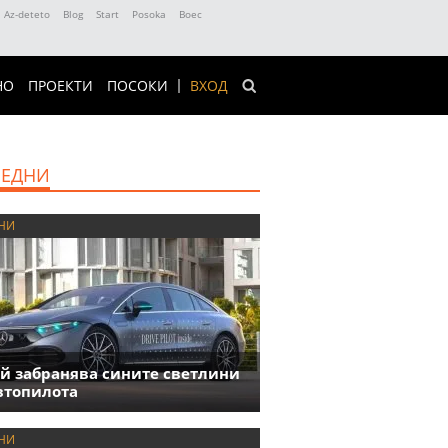
Az-deteto
Blog
Start
Posoka
Boec
НО
ПРОЕКТИ
ПОСОКИ
ВХОД
ЕДНИ
НИ
й забранява сините светлини
втопилота
НИ