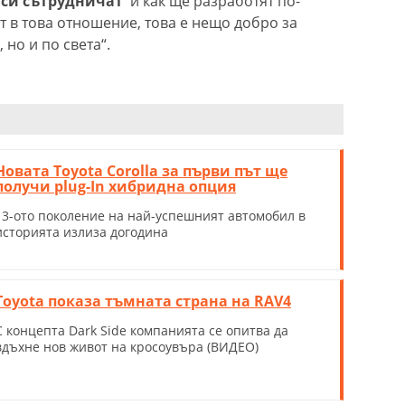
е си сътрудничат
и как ще разработят по-
т в това отношение, това е нещо добро за
 но и по света“.
Новата Toyota Corolla за първи път ще
получи plug-In хибридна опция
13-ото поколение на най-успешният автомобил в
историята излиза догодина
Toyota показа тъмната страна на RAV4
С концепта Dark Side компанията се опитва да
вдъхне нов живот на кросоувъра (ВИДЕО)