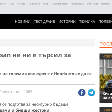
On Air
Gol
Tialoto
Az-jenata
Puls
Teenproblem
Automedia
Imoti.net
Rabota
НОВИНИ
ТЕСТ ДРАЙВ
ИСТОРИИ
ТЕХНИКА
ПОЛЕЗ
ПОСЛ
ssan не ни е търсил за
НОВИ
 на големия конкурент с Honda може да се
Прочитания: 4086
Кита
на а
 се подготвя за несигурно бъдеще,
грачи и бивши жестоки
НОВИ