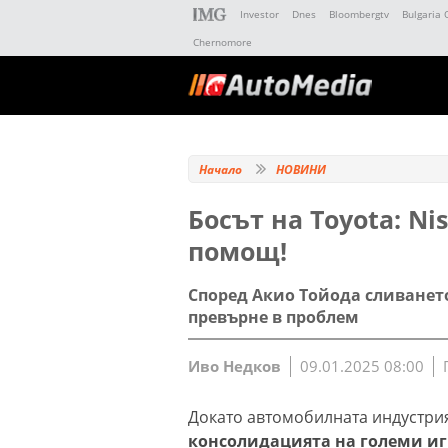
Investor
Dnes
Bloombergtv
Bulgaria 
Chernomore
Начало
НОВИНИ
Босът на Toyota: Ni
помощ!
Според Акио Тойода сливането
превърне в проблем
Иво Недков
09.01.2025 08:00
Докато автомобилната индустрия
консолидацията на големи и