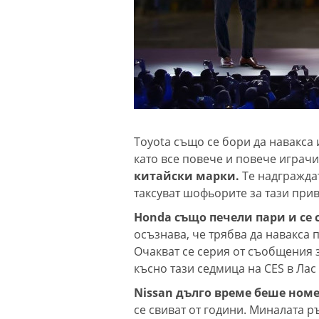
Toyota също се бори да навакса 
като все повече и повече играчи
китайски марки.
Те надграждат
таксуват шофьорите за тази при
Honda също печели пари
и се
осъзнава, че трябва да навакса 
Очакват се серия от съобщения 
късно тази седмица на CES в Лас 
Nissan дълго време беше номе
се свиват от години. Миналата 