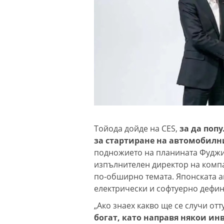
Тойода дойде на CES,
за да поп
за стартиране на автомобилн
подножието на планината Фуджи.
изпълнителен директор на компа
по-обширно темата. Японската а
електрически и софтуерно дефин
„Ако знаех какво ще се случи отт
богат, като направя някои и