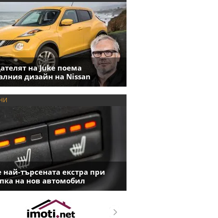
ателят на Juke поема
алния дизайн на Nissan
НИ
е най-търсената екстра при
пка на нов автомобил