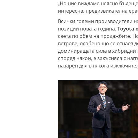
„Но ние виждаме неясно бъдеще. 
интересна, предизвикателна ера,
Всички големи производители на
позиции новата година.
Toyota
света по обем на продажбите. Н
ветрове, особено що се отнася д
доминиращата сила в хибридните
според някои, е закъсняла с на
пазарен дял в някога изключите