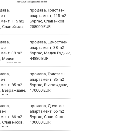
продава, Тристаен
Спор
апартамент, 115 m2
днес
Бургас, Славейков,
258000 EUR
продава, Едностаен
Мачо
апартамент, 38 m2
теле
Бургас, Меден Рудник,
авгу
44880 EUR
продава, Тристаен
ЦСКА
апартамент, 85 m2
ценн
Бургас, Възраждане,
Пана
170000 EUR
продава, Двустаен
Левс
апартамент, 66 m2
Евер
Бургас, Славейков,
130000 EUR