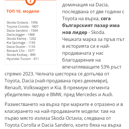
доминация на Dacia,
ТОП 10, модели
последвана от две години с
Toyota на върха,
сега
Skoda Octavia - 1956
българският пазар има
Toyota Corolla - 1807
Dacia Sandero - 1504
нов лидер
- Skoda.
Dacia Jogger - 1468
Чешката марка за пръв път
Skoda Kamiq - 1202
Kia Sportage - 1143
в историята си е най-
Dacia Duster - 1133
Renault Clio - 1077
продаваната у нас
Skoda Kodiaq - 890
Hyundai Tucson - 811
благодарение на
впечатляващите 53% ръст
спрямо 2023. Челната шесторка се допълва от
Toyota, Dacia (най-продавана през декември),
Renault, Volkswagen и Kia. В премиум сегмента
убедителен лидер е BMW, пред Mercedes и Audi.
Разместването на върха при марките е отразено и в
класирането на най-продаваните модели: там на
първо място излиза Skoda Octavia, следвана от
Toyota Corolla и Dacia Sandero, които бяха на върха