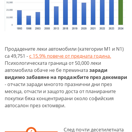
Продадените леки автомобили (категории M1 и N1)
са 49,751 -
с 15.9% повече от предната година.
Психологическата граница от 50,000 леки
автомобила обаче не бе премината
заради
видимо забавяне на продажбите през декември
- отчасти заради многото празнични дни през
месеца, отчасти и защото доста от планираните
покупки бяха концентрирани около софийския
автосалон през октомври.
След почти десетилетната