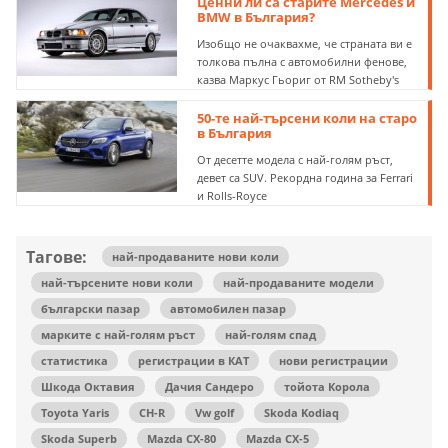
Ценни ли са старите Mercedes и
BMW в България?
Изобщо не очаквахме, че страната ви е
толкова пълна с автомобилни фенове,
казва Маркус Гьориг от RM Sotheby's
50-те най-търсени коли на старо
в България
От десетте модела с най-голям ръст,
девет са SUV. Рекордна година за Ferrari
и Rolls-Royce
Тагове:
най-продаваните нови коли
най-търсените нови коли
най-продаваните модели
български пазар
автомобилен пазар
марките с най-голям ръст
най-голям спад
статистика
регистрации в КАТ
нови регистрации
Шкода Октавия
Дачия Сандеро
тойота Корола
Toyota Yaris
CH-R
Vw golf
Skoda Kodiaq
Skoda Superb
Mazda CX-80
Mazda CX-5