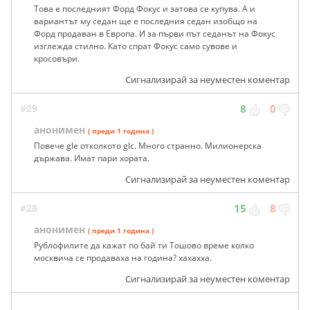
Това е последният Форд Фокус и затова се купува. А и
вариантът му седан ще е последния седан изобщо на
Форд продаван в Европа. И за първи път седанът на Фокус
изглежда стилно. Като спрат Фокус само сувове и
кросовъри.
Сигнализирай за неуместен коментар
#29
8
0
анонимен
( преди 1 година )
Повече gle отколкото glc. Много странно. Милионерска
държава. Имат пари хората.
Сигнализирай за неуместен коментар
#28
15
8
анонимен
( преди 1 година )
Рублофилите да кажат по бай ти Тошово време колко
москвичa се продаваха на година? хахахха.
Сигнализирай за неуместен коментар