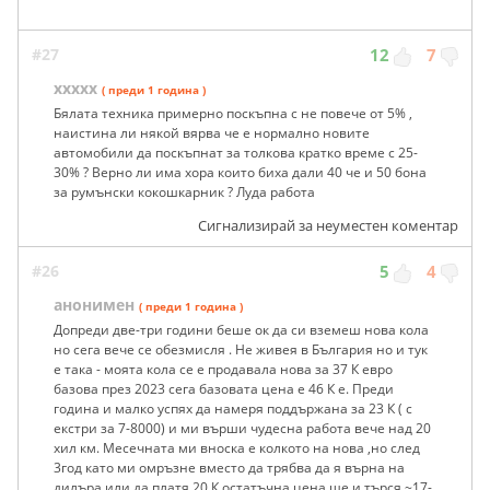
#27
12
7
ххххх
( преди 1 година )
Бялата техника примерно поскъпна с не повече от 5% ,
наистина ли някой вярва че е нормално новите
автомобили да поскъпнат за толкова кратко време с 25-
30% ? Верно ли има хора които биха дали 40 че и 50 бона
за румънски кокошкарник ? Луда работа
Сигнализирай за неуместен коментар
#26
5
4
анонимен
( преди 1 година )
Допреди две-три години беше ок да си вземеш нова кола
но сега вече се обезмисля . Не живея в България но и тук
е така - моята кола се е продавала нова за 37 К евро
базова през 2023 сега базовата цена е 46 К е. Преди
година и малко успях да намеря поддържана за 23 К ( с
екстри за 7-8000) и ми върши чудесна работа вече над 20
хил км. Месечната ми вноска е колкото на нова ,но след
3год като ми омръзне вместо да трябва да я върна на
дилъра или да платя 20 К остатъчна цена ще и търся ~17-