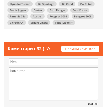
Hyundai Tucson
Kia Sportage
Kia Ceed
VW T-Roc
Dacia Jogger
Duster
Ford Ranger
Ford Focus
Renault Clio
Austral
Peugeot 3008
Peugeot 2008
Citroën C4
Suzuki Vitara
Tesla Model Y
Коментари ( 32 )
Напиши коментар
0
от 500