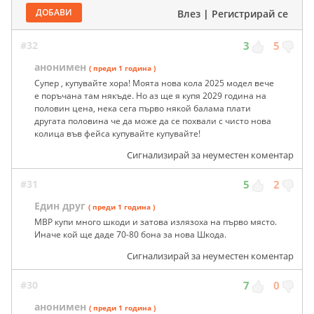
ДОБАВИ
Влез
|
Регистрирай се
#32
3
5
анонимен
( преди 1 година )
Супер , купувайте хора! Моята нова кола 2025 модел вече
е поръчана там някъде. Но аз ще я купя 2029 година на
половин цена, нека сега първо някой балама плати
другата половина че да може да се похвали с чисто нова
колица във фейса купувайте купувайте!
Сигнализирай за неуместен коментар
#31
5
2
Един друг
( преди 1 година )
МВР купи много шкоди и затова излязоха на първо място.
Иначе кой ще даде 70-80 бона за нова Шкода.
Сигнализирай за неуместен коментар
#30
7
0
анонимен
( преди 1 година )