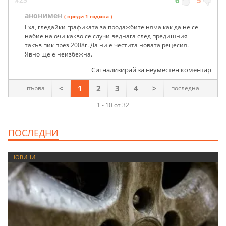
6
5
анонимен
( преди 1 година )
Еха, гледайки графиката за продажбите няма как да не се
набие на очи какво се случи веднага след предишния
такъв пик през 2008г. Да ни е честита новата рецесия.
Явно ще е неизбежна.
Сигнализирай за неуместен коментар
<
1
2
3
4
>
първа
последна
1 - 10 от 32
ПОСЛЕДНИ
НОВИНИ