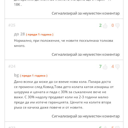
18К .
Сигнализирай за неуместен коментар
#25
2
0
до 28
( преди 1 година )
Нормално, при положение, че новите поскъпнаха толкова
много.
Сигнализирай за неуместен коментар
#24
7
4
bg
( преди 1 година )
Дано всеки да може да си вземе нова кола. Пазара доста
се промени след Ковид.Това дето колата катоя изкараш от
шоурума и цената и пада с 30% за съжаление вече не
важи. С 30% надолу продават коли на 2-3 години малко
преди да им изтече гаранцията. Цените на колите втора
ръка се качиха даже повече и от новите.
Сигнализирай за неуместен коментар
#23