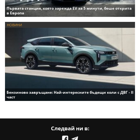
Първата станция, която зарежда EV за 5 минути, беше открита
в Европа
НОВИНИ
Бензиново завръщане: Най-интересните бъдещи коли с ДВГ - II
част
Следвай ни в: