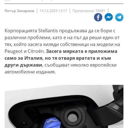
Петър Захариев
14.12.2024 13:17
Прочитания: 18481
Корпорацията Stellantis продължава да се бори с
различни проблеми, като е на път да реши един от
тях, който засяга хиляди собственици на модели на
Peugeot и Citroën.
Засега мярката е приложима
само за Италия, но тя отваря вратата и към
други държави
, съобщават няколко европейски
автомобилни издания.