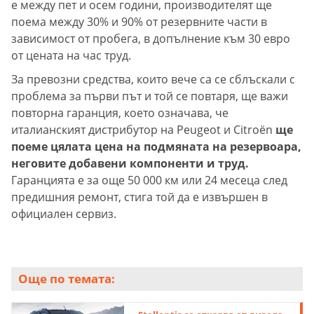
е между пет и осем години, производителят ще
поема между 30% и 90% от резервните части в
зависимост от пробега, в допълнение към 30 евро
от цената на час труд.
За превозни средства, които вече са се сблъскали с
проблема за първи път и той се повтаря, ще важи
повторна гаранция, което означава, че
италианският дистрибутор на Peugeot и Citroën
ще
поеме цялата цена на подмяната на резервоара,
неговите добавени компоненти и труд.
Гаранцията е за още 50 000 км или 24 месеца след
предишния ремонт, стига той да е извършен в
официален сервиз.
Още по темата: