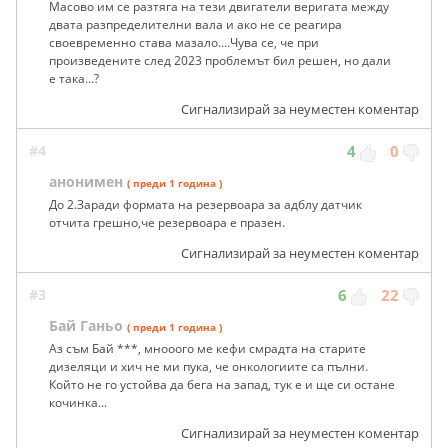
Масово им се разтяга на тези двигатели веригата между
двата разпределителни вала и ако не се реагира
своевременно става мазало....Чува се, че при
произведените след 2023 проблемът бил решен, но дали
е така...?
Сигнализирай за неуместен коментар
#4
4
0
анонимен
( преди 1 година )
До 2.Заради формата на резервоара за адблу датчик
отчита грешно,че резервоара е празен.
Сигнализирай за неуместен коментар
#3
6
22
Бай Ганьо
( преди 1 година )
Аз съм Бай ***, мнооого ме кефи смрадта на старите
дизеляци и хич не ми пука, че онкологиите са пълни.
Който не го устойва да бега на запад, тук е и ще си остане
кочинка...
Сигнализирай за неуместен коментар