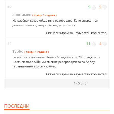
#2
9
5
анонимен
( преди 1 година )
Не разбрах какво общо има резервоара. Като свърши се
долива течност, защо трябва да се сменя.
Сигнализирай за неуместен коментар
#1
11
4
Турбо
( преди 1 година )
Гаранцията на моето Пежо е 5 години или 200 х.км,което
настъпи първо.Ще ми сменят резервоарчето за Адблу
гаранционно,ако се наложи.
Сигнализирай за неуместен коментар
1 - 5 от 5
ПОСЛЕДНИ