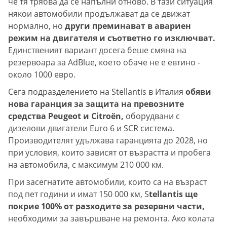
че тя трябва да се напълни отново. В тази ситуация
някои автомобили продължават да се движат
нормално, но
други преминават в авариен
режим на двигателя и съответно го изключват.
Единственият вариант досега беше смяна на
резервоара за AdBlue, което обаче не е евтино -
около 1000 евро.
Сега подразделението на Stellantis в Италия
обяви
нова гаранция за защита на превозните
средства Peugeot и Citroën,
оборудвани с
дизелови двигатели Euro 6 и SCR система.
Производителят удължава гаранцията до 2028, но
при условия, които зависят от възрастта и пробега
на автомобила, с максимум 210 000 км.
При засегнатите автомобили, които са на възраст
под пет години и имат 150 000 км, S
tellantis ще
покрие 100% от разходите за резервни части,
необходими за завършване на ремонта. Ако колата