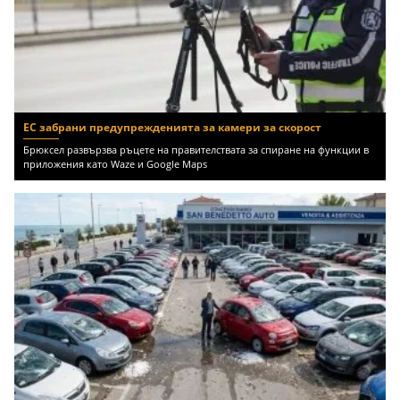
ЕС забрани предупрежденията за камери за скорост
Брюксел развързва ръцете на правителствата за спиране на функции в
приложения като Waze и Google Maps