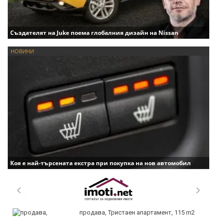
Създателят на Juke поема глобалния дизайн на Nissan
НОВИНИ
Коя е най-търсената екстра при покупка на нов автомобил
продава, Тристаен апартамент, 115 m2