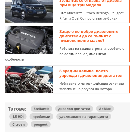
Stellantis се отказва от дизела
при още три модела
Пътническите Citroën Berlingo, Peugeot
Rifter и Opel Combo стават хибриди
Защо е по-добре дизеловите
двигатели да се пълнят с
нископепелно масло?
Работата на такива агрегати, особено с
по-голям пробег, има някои
особености
6 вредни навика, които
увреждат дизеловия двигател
Избягването на тези действия означава
запазване на ресурса на мотора
Тагове:
Stellantis
дизелов двигател
AdBlue
1.5 HDi
проблеми
удължаване на гаранцията
Citroen
peugeot