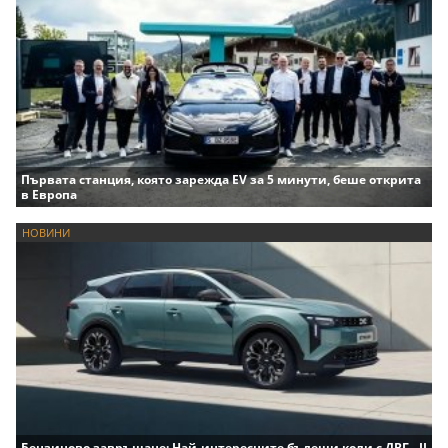
Първата станция, която зарежда EV за 5 минути, беше открита
в Европа
НОВИНИ
Бензиново завръщане: Най-интересните бъдещи коли с ДВГ - II