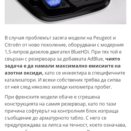
В случая проблемът засяга модели на Peugeot и
Citroën от ново поколение, оборудвани с модерния
1,5-литров дизелов двигател BlueHDi. При тях той е
свързан с резервоара за добавката AdBlue,
чиято
задача е да намали максимално емисиите на
азотни оксиди,
като се инжектира в специфичните
катализатори. И всеки собственик трябва да сипва
от нея след няколко хиляди километра пробег.
При френските модели обаче е сгрешена
конструкцията на самия резервоар, като по тази
причина софтуерът на контролния блок изпраща
съобщение до арматурното табло. С него се
предупреждава за липса на течност, което означава,