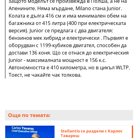
защото моделът се произвежда в Полша, а не на
Апенините. Няма мърдане, Milano стана Junior.
Колата e дълга 416 см и има минимален обем на
багажника от 415 литра (400 при електрическата
версия). Junior се предлага с два двигателя:
бензинов мек хибрид и електрически . Първият е
оборудван с 1199-кубиков двигател, способен да
достави 136 коня. Що се отнася до електрическия
Junior - максималната мощност е 156 к.с.
Автономността е 410 километра, но в цикъл WLTP.
Тоест, не чакайте чак толкова.
Още по темата:
Stellantis се раздели с Карлос
Тавареш