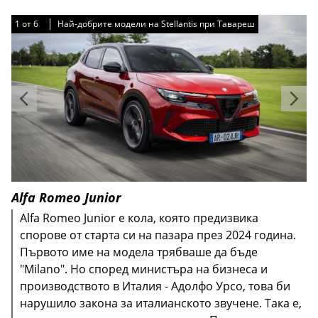
1
1
1
1
1
1
от
от
от
от
от
от
6
6
6
6
6
6
Най-добрите модели на Stellantis при Тавареш
Най-добрите модели на Stellantis при Тавареш
Най-добрите модели на Stellantis при Тавареш
Най-добрите модели на Stellantis при Тавареш
Най-добрите модели на Stellantis при Тавареш
Най-добрите модели на Stellantis при Тавареш
Alfa Romeo Junior
Alfa Romeo Junior е кола, която предизвика
спорове от старта си на пазара през 2024 година.
Първото име на модела трябваше да бъде
"Milano". Но според министъра на бизнеса и
производството в Италия - Адолфо Урсо, това би
нарушило закона за италианското звучене. Така е,