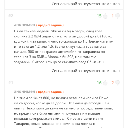
Сигнализирай за неуместен коментар
#2
15
1
анонимен
( преди 1 година )
Няма такива модели. Убиха си 6ц мотори, след това
скопиха 2.2 ХДИ (един от малкото им добри) до 2.0 (180кс,
куц кон)..и за капак и него го скопиха до 1.5. Бензините им
и те така до 1.2 или 1.6. Бавни ск.кутии...и това като за
начало. 508 от прекрасен автомобил го направиха по
тесен от 3-ка БМВ... Моооже би 308, но и там със
задръжки. Ситроен също го съсипаха след С5...и ..т.н
Сигнализирай за неуместен коментар
#1
16
2
анонимен
( преди 1 година )
Не знам за Фиат 600, но всички останали коли са Пежо.
Да са добри, колко да са добри. От личен дългогодишен
опит с Пежо, мога да кажа че са много посредствени коли,
но преди поне бяха евтини и покупката им имаше
някакъв компромисен смисъл. С новите цени на г-н
Тавареш, няма никаква икономическа логика в