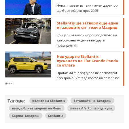
Новият главен изпълнителен директор
ще бъде обявен през 2025
Stellantis ще затвори още един
от заводите си - този в Мадрид
Концернът насочи производството на
два основни модела към други
предприятия
Нов удар по Stellantis -
пускането на Fiat Grande Panda
се отлага
Проблеми със софтуера не позволяват
електромобилът да излезе на пазара по
план
Тагове:
колите на Stellantis
оставката на Тавареш
най-добрите модели на Фиат
каква Afa Romeo да купя
Карлос Тавареш
Stellantia