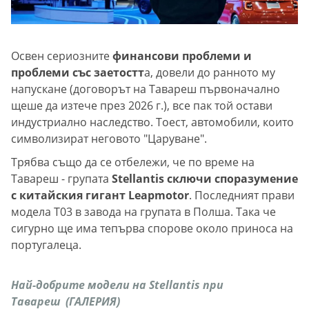
Освен сериозните
финансови проблеми и
проблеми със заетостт
а, довели до ранното му
напускане (договорът на Тавареш първоначално
щеше да изтече през 2026 г.), все пак той остави
индустриално наследство. Тоест, автомобили, които
символизират неговото "Царуване".
Трябва също да се отбележи, че по време на
Тавареш - групата
Stellantis сключи споразумение
с китайския гигант Leapmotor
. Последният прави
модела T03 в завода на групата в Полша. Така че
сигурно ще има тепърва спорове около приноса на
португалеца.
Най-добрите модели на Stellantis при
Тавареш (ГАЛЕРИЯ)