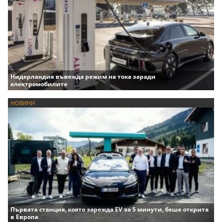
Нидерландия въвежда режим на тока заради
електромобилите
НОВИНИ
Първата станция, която зарежда EV за 5 минути, беше открита
в Европа