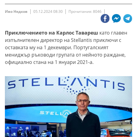
Иво Недков
05.12.2024 08:30
Прочитания: 8046
Приключението на Карлос Тавареш
като главен
изпълнителен директор на Stellantis приключи с
оставката му на 1 декември. Португалският
мениджър ръководи групата от нейното раждане,
официално стана на 1 януари 2021-а.