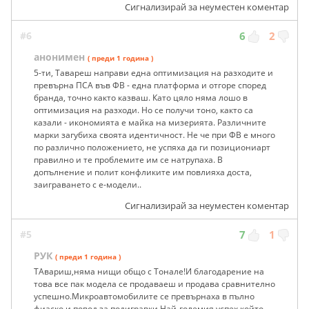
Сигнализирай за неуместен коментар
#6
6
2
анонимен
( преди 1 година )
5-ти, Тавареш направи една оптимизация на разходите и
превърна ПСА във ФВ - една платформа и отгоре според
бранда, точно както казваш. Като цяло няма лошо в
оптимизация на разходи. Но се получи тоно, както са
казали - икономията е майка на мизерията. Различните
марки загубиха своята идентичност. Не че при ФВ е много
по различно положението, не успяха да ги позициониарт
правилно и те проблемите им се натрупаха. В
допълнение и полит конфликите им повлияха доста,
заиграването с е-модели..
Сигнализирай за неуместен коментар
#5
7
1
РУК
( преди 1 година )
ТАвариш,няма нищи общо с Тонале!И благодарение на
това все пак модела се продаваеш и продава сравнително
успешно.Микроавтомобилите се превърнаха в пълно
фиаско и повод за подигравки.Най-големия успех който