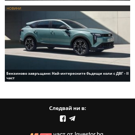
НОВИНИ
Бензиново завръщане: Най-интересните бъдещи коли с ДВГ - II
част
Следвай ни в: