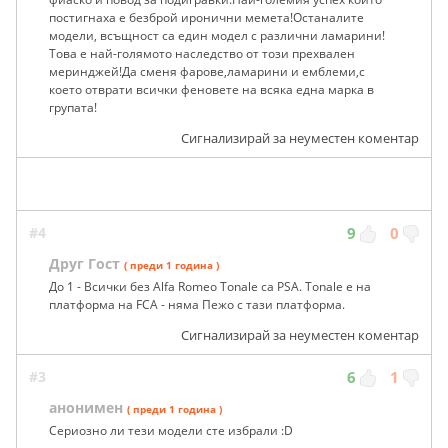
постигнаха е безброй иронични мемета!Останалите
модели, всъщност са един модел с различни ламарини!
Това е най-голямото наследство от този прехвален
меринджей!Да сменя фарове,ламарини и емблеми,с
което отврати всички феновете на всяка една марка в
групата!
Сигнализирай за неуместен коментар
#4
9
0
Друг Гост
( преди 1 година )
До 1 - Всички без Alfa Romeo Tonale са PSA. Tonale е на
платформа на FCA - няма Пежо с тази платформа.
Сигнализирай за неуместен коментар
#3
6
1
анонимен
( преди 1 година )
Сериозно ли тези модели сте избрали :D