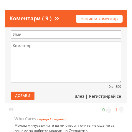
Коментари ( 9 )
Напиши коментар
0
от 500
ДОБАВИ
Влез
|
Регистрирай се
#9
0
1
Who Cares
( преди 1 година )
Молим минусаджиите да ни отворят очите, че още не се
сещаме за добрите модели на Стелантис.