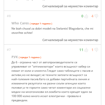
Сигнализирай за неуместен коментар
#8
0
4
Who Cares
( преди 1 година )
Ne biah chuval za dobri modeli na Stelantis! Blagodaria, che mi
otvorihte ochite!
Сигнализирай за неуместен коментар
#7
11
1
РУК
( преди 1 година )
До 6 - огромна част от автопроизводителите се
управляват от "оптимизатори" които всъщност хабер си
нямат от коли и клиенти.Гледат само таблиците с пасив и
активи,но не виждат,че техните заплати всъщност са
най-големия пасив.Като се добави партийната линия и
измамните резултати на разни скъпи агенции които
ползват,а те горките само четат коментари из социални
медии на многоникови ел.зомбита които крещят един за
100 000 колко много искат електрички - провала е
предвидим.