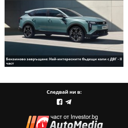
Бензиново завръщане: Най-интересните бъдещи коли с ДВГ - II
част
Следвай ни в: