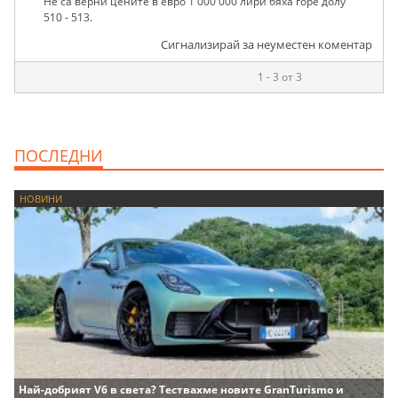
Не са верни цените в евро 1 000 000 лири бяха горе долу
510 - 513.
Сигнализирай за неуместен коментар
1 - 3 от 3
ПОСЛЕДНИ
НОВИНИ
Най-добрият V6 в света? Тествахме новите GranTurismo и