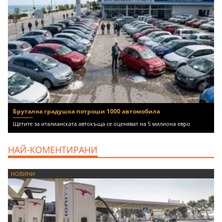
Брутална градушка потроши 1000 автомобила
Щетите за италианската автокъща се оценяват на 5 милиона евро
НАЙ-КОМЕНТИРАНИ
НОВИНИ