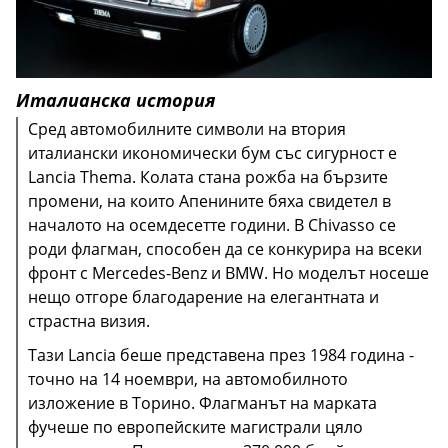
Италианска история
Сред автомобилните символи на втория
италиански икономически бум със сигурност е
Lancia Thema. Колата стана рожба на бързите
промени, на които Апенините бяха свидетел в
началото на осемдесетте години. В Chivasso се
роди флагман, способен да се конкурира на всеки
фронт с Mercedes-Benz и BMW. Но моделът носеше
Това е единствени случай, в който двете
нещо отгоре благодарение на елегантната и
Спирачната система използваше
исторически италиански марки са създали масово
страстна визия.
самовентилиращи се дискове отпред, спирачен
Множество иновации имаше в профила на
произвеждан пътен автомобил (общо малко над
Тази Lancia беше представена през 1984 година -
регулатор отзад и елементарна
двигателя, като се започне с дебюта на нов за
3500 екземпляра ). Двигателят дойде от Маранело
точно на 14 ноември, на автомобилното
електрохидравлична антиблокираща система,
Thema - 3.0 V6 Busso , извлечен от Alfa Romeo. Той
и по-точно от отделението Mondial. Беше 32-
изложение в Торино. Флагманът на марката
предшественик на ABS.
Основните иновации се намираха под капака:
замени 2.8 Prv и беше в състояние да развие 175
клапанов V8 (следователно 8.32) от 2937 кубика,
Този автомобил обаче не беше нищо друго освен
фучеше по европейските магистрали цяло
Трети вариант на каросерията беше Limousine ,
Turbo беше спрян, докато атмосферният 8-клапано
коня. 2.0 16-клапановият мотор придоби
способен да достави при първата серия
Chrysler 300C, леко преработен от гледна точка на
В списъка имаше три трансмисии: петстепенна