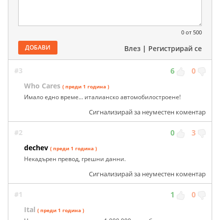
0
от 500
ДОБАВИ
Влез
|
Регистрирай се
#3
6
0
Who Cares
( преди 1 година )
Имало едно време... италианско автомобилостроене!
Сигнализирай за неуместен коментар
#2
0
3
dechev
( преди 1 година )
Некадърен превод, грешни данни.
Сигнализирай за неуместен коментар
#1
1
0
Ital
( преди 1 година )