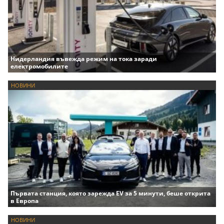
Нидерландия въвежда режим на тока заради
електромобилите
НОВИНИ
Първата станция, която зарежда EV за 5 минути, беше открита
в Европа
НОВИНИ