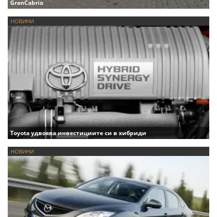
GranCabrio
НОВИНИ
Toyota удвоява инвестициите си в хибриди
НОВИНИ