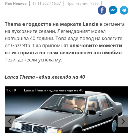
Иво Недков
17.11.2024 16:57
Прочитания: 7599
Thema e гордостта на марката Lancia
в сегмента
на луксозните седани. Легендарният модел
навършва 40 години. Това даде повод на колегите
от Gazzetta.it да припомнят
ключовите моменти
от историята на този великолепен автомобил
.
Тези, донесли успеха му.
Lanca Thema - една легенда на 40
1
1
1
1
1
1
1
1
1
от
от
от
от
от
от
от
от
от
9
9
9
9
9
9
9
9
9
Lanca Thema - една легенда на 40
Lanca Thema - една легенда на 40
Lanca Thema - една легенда на 40
Lanca Thema - една легенда на 40
Lanca Thema - една легенда на 40
Lanca Thema - една легенда на 40
Lanca Thema - една легенда на 40
Lanca Thema - една легенда на 40
Lanca Thema - една легенда на 40