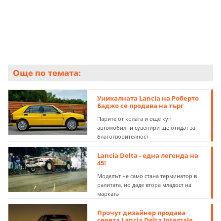
лири (85 850 евро), докато за втората от 1988 бяха
необходими поне 65 533 000 лири (93 885 евро).
Още по темата:
Уникалната Lancia на Роберто
Баджо се продава на търг
Парите от колата и още куп
автомобилни сувенири ще отидат за
благотворителност
Lancia Delta - една легенда на
45!
Моделът не само стана терминатор в
ралитата, но даде втора младост на
марката
Прочут дизайнер продава
своята Lancia Delta Integrale