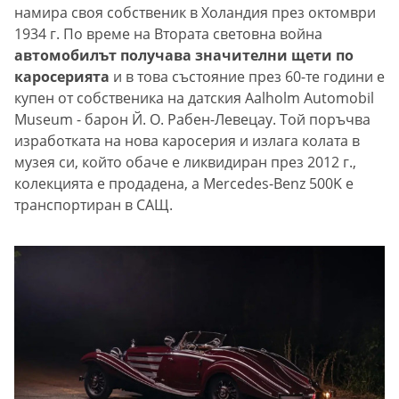
намира своя собственик в Холандия през октомври
1934 г. По време на Втората световна война
автомобилът получава значителни щети по
каросерията
и в това състояние през 60-те години е
купен от собственика на датския Aalholm Automobil
Museum - барон Й. О. Рабен-Левецау. Той поръчва
изработката на нова каросерия и излага колата в
музея си, който обаче е ликвидиран през 2012 г.,
колекцията е продадена, а Mercedes-Benz 500K е
транспортиран в САЩ.