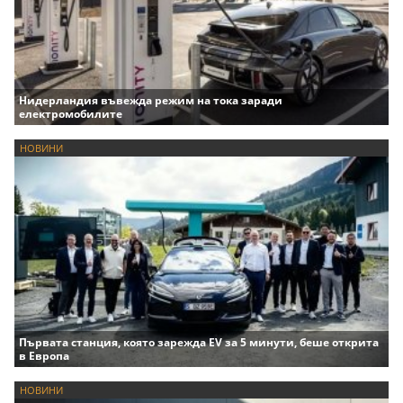
Нидерландия въвежда режим на тока заради
електромобилите
НОВИНИ
Първата станция, която зарежда EV за 5 минути, беше открита
в Европа
НОВИНИ