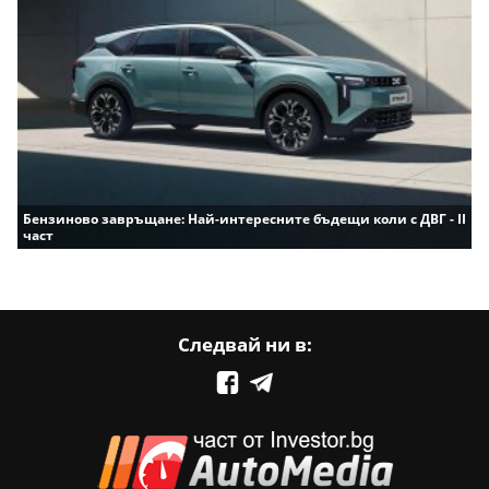
Бензиново завръщане: Най-интересните бъдещи коли с ДВГ - II
част
Следвай ни в: