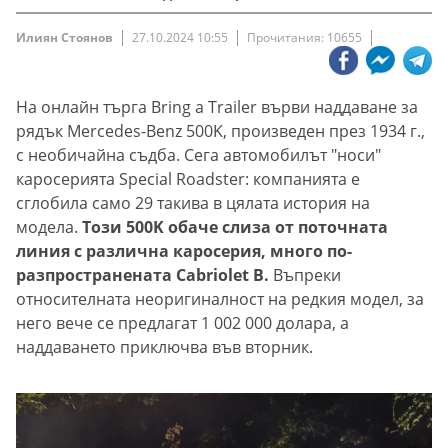
Илиян Стоянов
27.10.2024 10:55
Прочитания: 10655
На онлайн търга Bring a Trailer върви наддаване за
рядък Mercedes-Benz 500K, произведен през 1934 г.,
с необичайна съдба. Сега автомобилът "носи"
каросерията Special Roadster: компанията е
сглобила само 29 такива в цялата история на
модела.
Този 500K обаче слиза от поточната
линия с различна каросерия, много по-
разпространената Cabriolet B.
Въпреки
относителната неоригиналност на редкия модел, за
него вече се предлагат 1 002 000 долара, а
наддаването приключва във вторник.