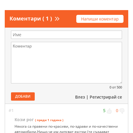
Коментари ( 1 )
Напиши коментар
0
от 500
ДОБАВИ
Влез
|
Регистрирай се
#1
5
0
Кози рог
( преди 1 година )
Някога са правени по-красиви, по-здрави и по-качествени
автомобили.Нищо,че им липсват екстри (те създават