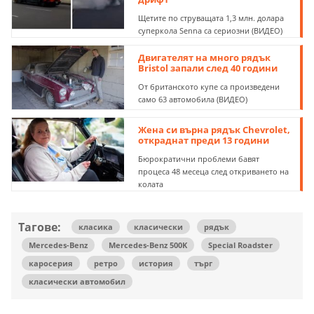
Щетите по струващата 1,3 млн. долара
суперкола Senna са сериозни (ВИДЕО)
Двигателят на много рядък
Bristol запали след 40 години
От британското купе са произведени
само 63 автомобила (ВИДЕО)
Жена си върна рядък Chevrolet,
откраднат преди 13 години
Бюрократични проблеми бавят
процеса 48 месеца след откриването на
колата
Тагове:
класика
класически
рядък
Mercedes-Benz
Mercedes-Benz 500K
Special Roadster
каросерия
ретро
история
търг
класически автомобил