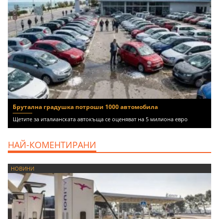
Брутална градушка потроши 1000 автомобила
Щетите за италианската автокъща се оценяват на 5 милиона евро
НАЙ-КОМЕНТИРАНИ
НОВИНИ