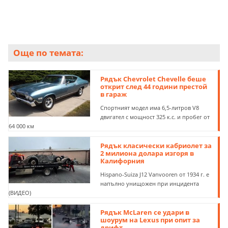
Още по темата:
Рядък Chevrolet Chevelle беше
открит след 44 години престой
в гараж
Спортният модел има 6,5-литров V8
двигател с мощност 325 к.с. и пробег от
64 000 км
Рядък класически кабриолет за
2 милиона долара изгоря в
Калифорния
Hispano-Suiza J12 Vanvooren от 1934 г. е
напълно унищожен при инцидента
(ВИДЕО)
Рядък McLaren се удари в
шоурум на Lexus при опит за
дрифт