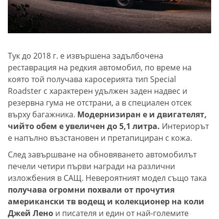
Тук до 2018 г. е извършена задълбочена
реставрация на редкия автомобил, по време на
която той получава каросерията тип Special
Roadster с характерен удължен заден надвес и
резервна гума не отстрани, а в специален отсек
върху багажника.
Модернизиран е и двигателят,
чийто обем е увеличен до 5,1 литра.
Интериорът
е напълно възстановен и претапициран с кожа.
След завършване на обновяването автомобилът
печели четири първи награди на различни
изложбения в САЩ. Невероятният модел също така
получава огромни похвали от прочутия
американски тв водещ и колекционер на коли
Джей Лено
и писателя и един от най-големите