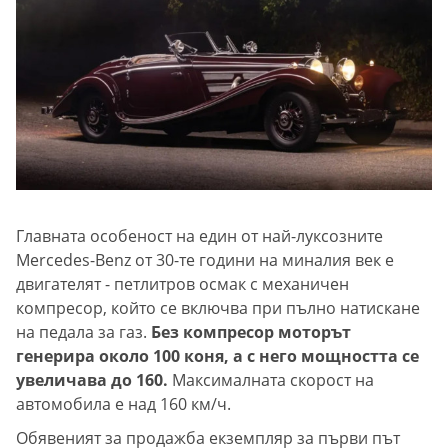
Главната особеност на един от най-луксозните
Mercedes-Benz от 30-те години на миналия век е
двигателят - петлитров осмак с механичен
компресор, който се включва при пълно натискане
на педала за газ.
Без компресор моторът
генерира около 100 коня, а с него мощността се
увеличава до 160.
Максималната скорост на
автомобила е над 160 км/ч.
Обявеният за продажба екземпляр за първи път