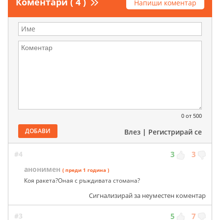
Коментари ( 4 )
Напиши коментар
0
от 500
ДОБАВИ
Влез
|
Регистрирай се
#4
3
3
анонимен
( преди 1 година )
Коя ракета?Оная с ръждивата стомана?
Сигнализирай за неуместен коментар
#3
5
7