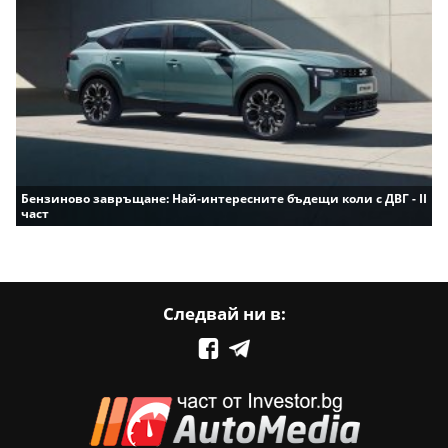
Бензиново завръщане: Най-интересните бъдещи коли с ДВГ - II
част
Следвай ни в: