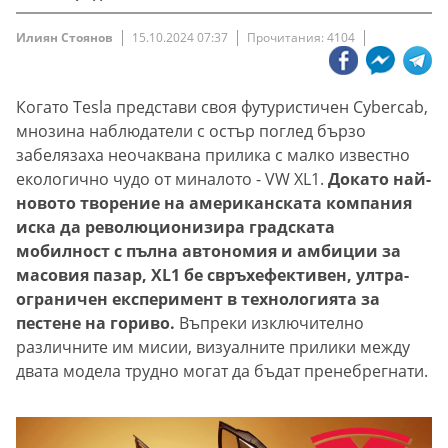
Илиян Стоянов
15.10.2024 07:37
Прочитания: 4104
Когато Tesla представи своя футуристичен Cybercab,
мнозина наблюдатели с остър поглед бързо
забелязаха неочаквана прилика с малко известно
екологично чудо от миналото - VW XL1.
Докато най-
новото творение на американската компания
иска да революционизира градската
мобилност с пълна автономия и амбиции за
масовия пазар, XL1 бе свръхефективен, ултра-
ограничен експеримент в технологията за
пестене на гориво.
Въпреки изключително
различните им мисии, визуалните прилики между
двата модела трудно могат да бъдат пренебрегнати.