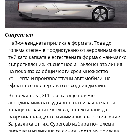
Силуетът
Най-очевидната прилика е формата. Това до
голяма степен е продиктувано от аеродинамиката,
тъй като капката е естествената форма с най-малко
съпротивление. Късият нос и наклонената линия
на покрива са общи черти сред множество
концепта и производствени автомобили, но
ефектът се подчертава от сходния дизайн.
Въпреки това, XL1 тласка още повече
аеродинамиката с удължената си задна част и
Интересното е, че други нови модели, като Avatr 12
капаци на задните колела, проектирани да
XL1 прави стъпка напред, като включва части от
и Polestar 4, също се отказаха от задното стъкло -
разрязват въздуха с минимално съпротивление.
покрива в дизайна на вратата, което е необходимо
един вид тенденция в модерния автомобилен
Cybercab имаявно предимство пред малкия XL1 -
За разлика от тях, Cybercab избира по-големи
предвид ултра ниската му височина от едва 1153
дизайн, който предпочита технологичните
товарното пространство. Благодарение на изцяло
дискове и издигаща се линия, което му придава
мм. Въпреки че Tesla не е публикувала подробни
решения пред традиционната видимост.