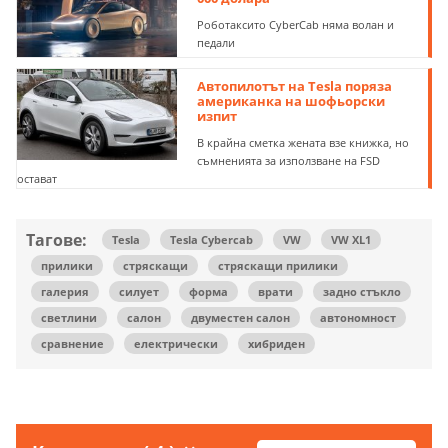
Роботаксито CyberCab няма волан и
педали
Автопилотът на Tesla поряза
американка на шофьорски
изпит
В крайна сметка жената взе книжка, но
съмненията за използване на FSD
остават
Тагове:
Tesla
Tesla Cybercab
VW
VW XL1
прилики
стряскащи
стряскащи прилики
галерия
силует
форма
врати
задно стъкло
светлини
салон
двуместен салон
автономност
сравнение
електрически
хибриден