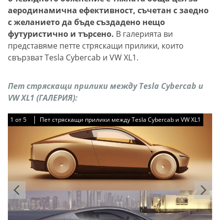
аеродинамична ефективност, съчетан с заедно
с желанието да бъде създадено нещо
футуристично и търсено.
В галерията ви
представяме петте стряскащи прилики, които
свързват Tesla Cybercab и VW XL1.
Пет стряскащи прилики между Tesla Cybercab и
VW XL1 (ГАЛЕРИЯ):
1
1
1
1
1
от
от
от
от
от
5
5
5
5
5
Пет стряскащи прилики между Tesla Cybercab и VW XL1
Пет стряскащи прилики между Tesla Cybercab и VW XL1
Пет стряскащи прилики между Tesla Cybercab и VW XL1
Пет стряскащи прилики между Tesla Cybercab и VW XL1
Пет стряскащи прилики между Tesla Cybercab и VW XL1