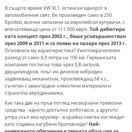
В същото време VW XL1, истински еднорог в
автомобилния свят, бе произведен само в 250
бройки, всички запазени за европейски купувачи, с
впечатляваща цена от 111 000 евро.
Той дебютира
като концепт през 2002 г., беше усъвършенстван
през 2009 и 2011 и се появи на пазара през 2013 г.
Основната му характеристика? Умопомрачителен
разход от само 0,9 литра на 100 км. Германската
компания постигна това чрез 0,8-литров,
двуцилиндров, плъг-ин дизелов хибриден
задвижващ механизъм, произвеждащ 68 к.с.,
съчетан с авангардни олекотени материали и
страхотна аеродинамика.
Как така две на пръв поглед несвързани превозни
средства - едното достъпно роботакси, а другото
ултра скъп еко-круизер - в крайна сметка изглеждат
като отдавна изгубени братовчеди?
Най-
очевидното обяснение е тяхната обща цел за