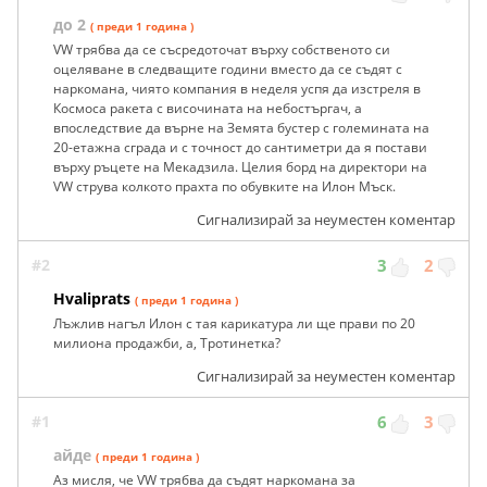
до 2
( преди 1 година )
VW трябва да се съсредоточат върху собственото си
оцеляване в следващите години вместо да се съдят с
наркомана, чиято компания в неделя успя да изстреля в
Космоса ракета с височината на небостъргач, а
впоследствие да върне на Земята бустер с големината на
20-етажна сграда и с точност до сантиметри да я постави
върху ръцете на Мекадзила. Целия борд на директори на
VW струва колкото прахта по обувките на Илон Мъск.
Сигнализирай за неуместен коментар
#2
3
2
Hvaliprats
( преди 1 година )
Лъжлив нагъл Илон с тая карикатура ли ще прави по 20
милиона продажби, а, Тротинетка?
Сигнализирай за неуместен коментар
#1
6
3
айде
( преди 1 година )
Аз мисля, че VW трябва да съдят наркомана за