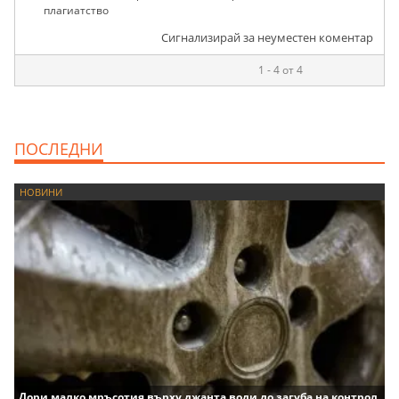
плагиатство
Сигнализирай за неуместен коментар
1 - 4 от 4
ПОСЛЕДНИ
НОВИНИ
Дори малко мръсотия върху джанта води до загуба на контрол