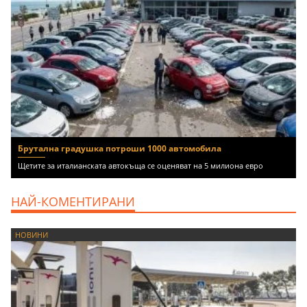
Брутална градушка потроши 1000 автомобила
Щетите за италианската автокъща се оценяват на 5 милиона евро
НАЙ-КОМЕНТИРАНИ
НОВИНИ