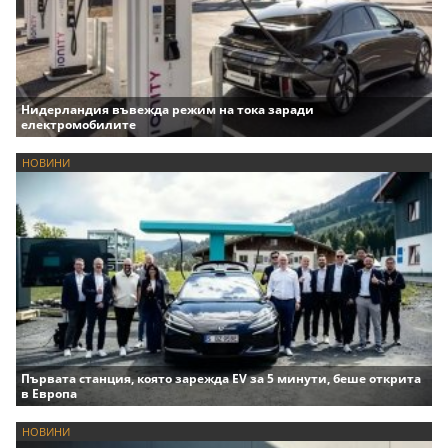
Нидерландия въвежда режим на тока заради
електромобилите
НОВИНИ
Първата станция, която зарежда EV за 5 минути, беше открита
в Европа
НОВИНИ