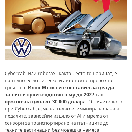
Cybercab, или robotaxi, както често го наричат, е
напълно електрическо и автономно превозно
средство.
Илон Мъск си е поставил за цел да
започне производството му до 2027 г. с
прогнозна цена от 30 000 долара.
Отличителното
при Cybercab, е, че напълно елиминира волана и
педалите, зависейки изцяло от AI и мрежа от
сензори за транспортиране на пътниците до
техните дестинации без човешка намеса.