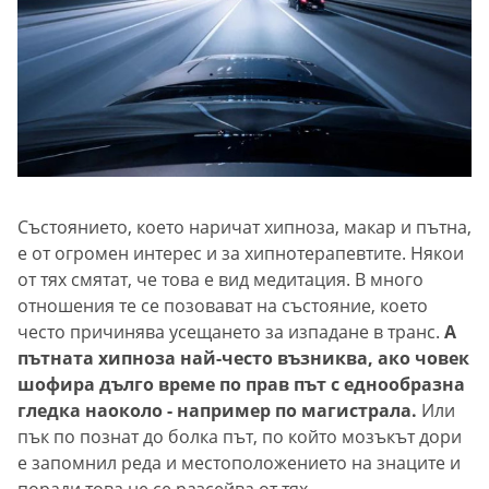
Състоянието, което наричат хипноза, макар и пътна,
е от огромен интерес и за хипнотерапевтите. Някои
от тях смятат, че това е вид медитация. В много
отношения те се позовават на състояние, което
често причинява усещането за изпадане в транс.
А
пътната хипноза най-често възниква, ако човек
шофира дълго време по прав път с еднообразна
гледка наоколо - например по магистрала.
Или
пък по познат до болка път, по който мозъкът дори
е запомнил реда и местоположението на знаците и