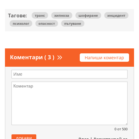
Тагове:
транс
хипноза
шофиране
инцидент
психолог
опасност
пътуване
Коментари ( 3 )
Напиши коментар
0
от 500
ДОБАВИ