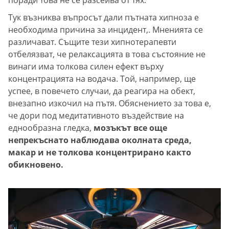
поради това не се разсейва от тях.
Тук възниква въпросът дали пътната хипноза е
необходима причина за инцидент,. Мненията се
различават. Същите тези хипнотерапевти
отбелязват, че релаксацията в това състояние не
винаги има толкова силен ефект върху
концентрацията на водача. Той, например, ще
успее, в повечето случаи, да реагира на обект,
внезапно изкочил на пътя. Обяснението за това е,
че дори под медитативното въздействие на
еднообразна гледка,
мозъкът все още
непрекъснато наблюдава околната среда,
макар и не толкова концентрирано както
обикновено.