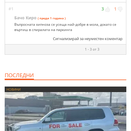
#1
3
1
Бачо Киро
( преди 1 година )
Въпросната хипноза се усеща най-добре в мола, докато се
въртиш в спиралата на паркинга
Сигнализирай за неуместен коментар
1 - 3 от 3
ПОСЛЕДНИ
НОВИНИ