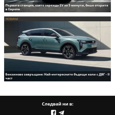
Първата станция, която зарежда EV за 5 минути, беше открита
в Европа
НОВИНИ
Бензиново завръщане: Най-интересните бъдещи коли с ДВГ - II
част
Следвай ни в: