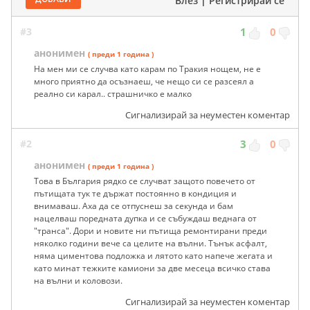
Влез
|
Регистрирай се
#3
1
0
анонимен
( преди 1 година )
На мен ми се случва като карам по Тракия нощем, не е
много приятно да осъзнаеш, че нещо си се разсеял а
реално си карал.. страшничко е малко
Сигнализирай за неуместен коментар
#2
3
0
анонимен
( преди 1 година )
Това в България рядко се случват защото повечето от
пътищата тук те държат постоянно в кондиция и
внимаваш. Аха да се отпуснеш за секунда и бам
нацелваш поредната дупка и се събуждаш веднага от
"транса". Дори и новите ни пътища ремонтирани преди
няколко години вече са целите на вълни. Тънък асфалт,
няма циментова подложка и лятото като напече жегата и
като минат тежките камиони за две месеца всичко става
на вълни и коловози.
Сигнализирай за неуместен коментар