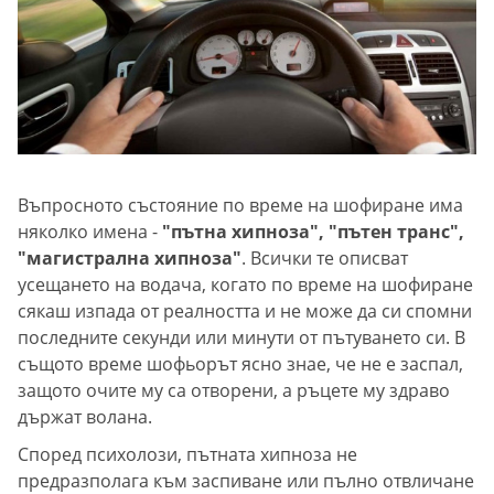
Въпросното състояние по време на шофиране има
няколко имена -
"пътна хипноза", "пътен транс",
"магистрална хипноза"
. Всички те описват
усещането на водача, когато по време на шофиране
сякаш изпада от реалността и не може да си спомни
последните секунди или минути от пътуването си. В
същото време шофьорът ясно знае, че не е заспал,
защото очите му са отворени, а ръцете му здраво
държат волана.
Според психолози, пътната хипноза не
предразполага към заспиване или пълно отвличане