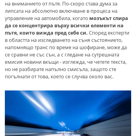
на вниманието от пътя. По-скоро става дума за
липсата на абсолютно включване в процеса на
управление на автомобила, когато
мозъкът спира
да се концентрира върху всички елементи на
пътя, които вижда пред себе си.
Според експерти
в областта на изследването на съня състоянието,
напомнящо транс по време на шофиране, може да
се сравни не със сън, а с гледане на сутрешната
емисия новини вкъщи - изглежда, че четете текста,
но не разбирате напълно смисъла, защото сте
погълнати от това, което се случва около вас.