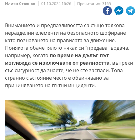
Илиян Стоянов
01.10.2024 16:26
Прочитания: 3165
Вниманието и предпазливостта са също толкова
неразделни елементи на безопасното шофиране
като познаването на правилата за движение.
Понякога обаче тялото някак си "предава" водача,
например, когато
по време на дълъг път
изглежда се изключвате от реалността
, въпреки
със сигурност да знаете, че не сте заспали. Това
странно състояние често е обвинявано за
причиняването на пътни инциденти.