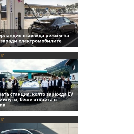
ерландия въвежда режим на
 заради електромобилите
НИ
ата станция, която зарежда EV
 минути, беше открита в
па
НИ