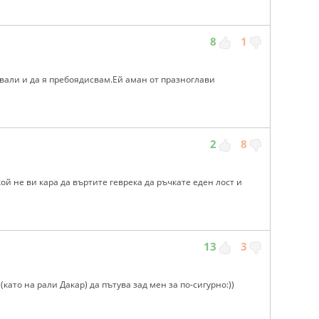
8
1
бвали и да я пребоядисвам.Ей аман от празноглави
2
8
й не ви кара да въртите геврека да ръчкате еден лост и
13
3
ато на рали Дакар) да пътува зад мен за по-сигурно:))