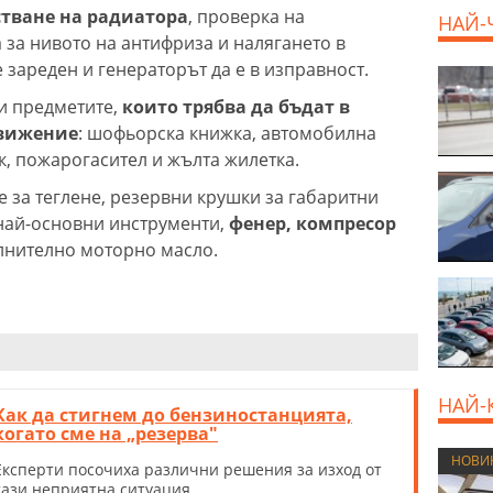
тване на радиатора
, проверка на
НАЙ-
а за нивото на антифриза и налягането в
е зареден и генераторът да е в изправност.
и предметите,
които трябва да бъдат в
движение
: шофьорска книжка, автомобилна
к, пожарогасител и жълта жилетка.
е за теглене, резервни крушки за габаритни
 най-основни инструменти,
фенер, компресор
ълнително моторно масло.
НАЙ-
Как да стигнем до бензиностанцията,
когато сме на „резерва"
НОВИ
Експерти посочиха различни решения за изход от
тази неприятна ситуация