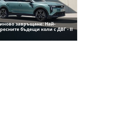
иново завръщане: Най-
ресните бъдещи коли с ДВГ - II