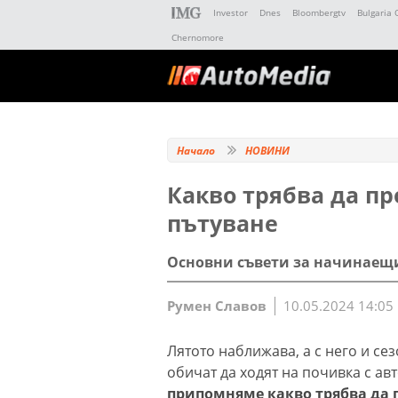
Investor
Dnes
Bloombergtv
Bulgaria 
Chernomore
Начало
НОВИНИ
Какво трябва да пр
пътуване
Основни съвети за начинаещ
Румен Славов
10.05.2024 14:05
Лятото наближава, а с него и сез
обичат да ходят на почивка с а
припомняме какво трябва да 