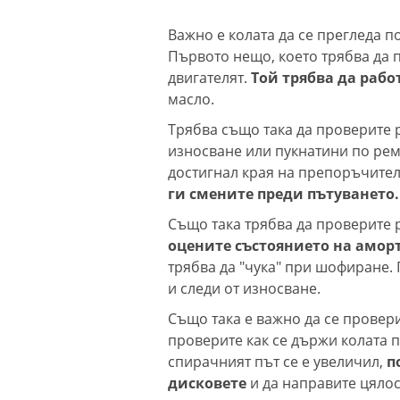
Важно е колата да се прегледа 
Първото нещо, което трябва да п
двигателят.
Той трябва да рабо
масло.
Трябва също така да проверите 
износване или пукнатини по ремъ
достигнал края на препоръчител
ги смените преди пътуването.
Също така трябва да проверите 
оцените състоянието на амор
трябва да "чука" при шофиране.
и следи от износване.
Също така е важно да се провери
проверите как се държи колата п
спирачният път се е увеличил,
п
дисковете
и да направите цялос