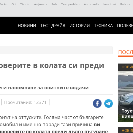
On Air
Gol
Tialoto
Az-jenata
Puls
Teenproblem
Automedia
Imoti.net
Rabota
НОВИНИ
ТЕСТ ДРАЙВ
ИСТОРИИ
ТЕХНИКА
ПОЛЕЗ
ПОСЛ
оверите в колата си преди
НОВИ
и и напомняне за опитните водачи
Прочитания: 12371
Toyo
кило
онът на отпуските. Голяма част от българите
втомобил и именно поради тази причина
ви
НОВИ
проверите по колата преди дълго пътуване
.