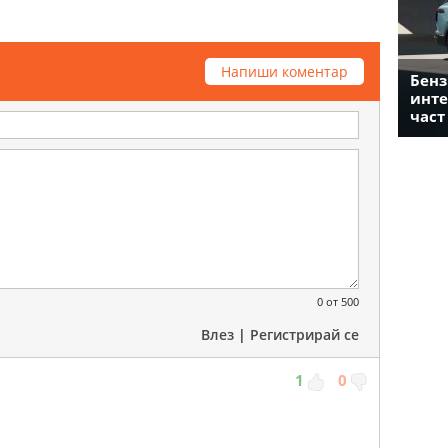
Напиши коментар
Бенз
инте
част
0
от 500
Влез
|
Регистрирай се
1
0