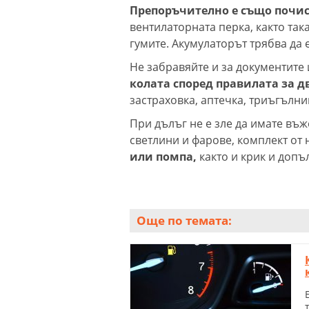
Препоръчително е също почис
вентилаторната перка, както так
гумите. Акумулаторът трябва да 
Не забравяйте и за документите 
колата според правилата за 
застраховка, аптечка, триъгълни
При дълъг не е зле да имате въж
светлини и фарове, комплект от
или помпа,
както и крик и доп
Още по темата: