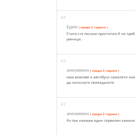
#4
Един
( преди 2 години )
Стига сте писали простотии.А не тря
умници.
#3
анонимен
( преди 2 години )
има влакове и автобуси самолети нико
да натискате пеееедалите
#2
анонимен
( преди 2 години )
Аз пък наемам един сервизен камион(к