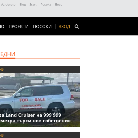
Az-deteto
Blog
Start
Posoka
Boec
НО
ПРОЕКТИ
ПОСОКИ
ВХОД
ЕДНИ
НИ
ta Land Cruiser на 999 999
метра търси нов собственик
НИ