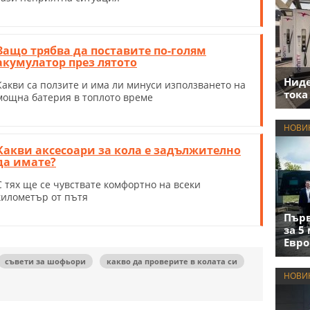
Защо трябва да поставите по-голям
акумулатор през лятото
Нид
Какви са ползите и има ли минуси използването на
тока
мощна батерия в топлото време
НОВИ
Какви аксесоари за кола е задължително
да имате?
С тях ще се чувствате комфортно на всеки
километър от пътя
Първ
за 5
Евро
съвети за шофьори
какво да проверите в колата си
НОВИ