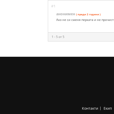
#1
анонимен
( преди 2 години )
Ако не си сменя перката и не прочист
1 - 5 от 5
Контакти
Екип