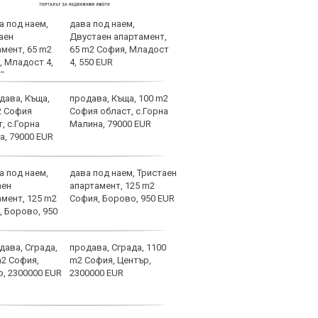
дава под наем,
Тайн
Двустаен апартамент,
отбо
65 m2 София, Младост
4, 550 EUR
продава, Къща, 100 m2
Локо
София област, с.Горна
ЦСКА
Малина, 79000 EUR
дава под наем, Тристаен
Спор
апартамент, 125 m2
днес
София, Борово, 950 EUR
продава, Сграда, 1100
Мачо
m2 София, Център,
теле
2300000 EUR
авгу