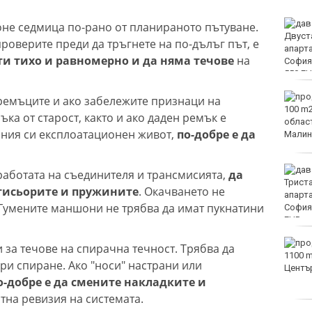
Двоен ръст на чревните
поне седмица по-рано от планираното пътуване.
инфекции за седмица
роверите преди да тръгнете на по-дълъг път, е
във Варненско
ти тихо и равномерно и да няма течове
на
Вечерен крос ще се
ремъците и ако забележите признаци на
проведе тази събота в
ка от старост, както и ако даден ремък е
Морската градина на
ния си експлоатационен живот,
по-добре е да
Варна
Тази събота: откриват
работата на съединителя и трансмисията,
да
ловния сезон за пернат
тисьорите и пружините
. Окачването не
дивеч
 Гумените маншони не трябва да имат пукнатини
ФК Девня гостува на
 за течове на спирачна течност. Трябва да
Атлетик (Провадия) за
ри спиране. Ако "носи" настрани или
Аматьорската купа
о-добре е да смените накладките и
тна ревизия на системата.