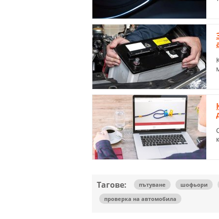
Тагове:
пътуване
шофьори
проверка на автомобила