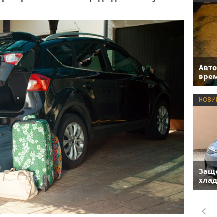
Авто
врем
НОВИ
Защо
хлад