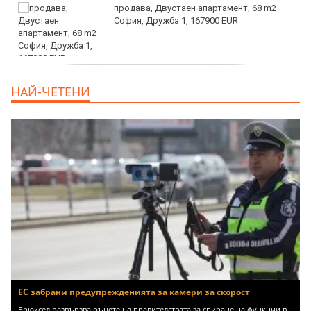
продава, Двустаен апартамент, 68 m2
София, Дружба 1, 167900 EUR
дава под наем, Двустаен апартамент, 70
НАЙ-ЧЕТЕНИ
m2 София, Манастирски Ливади, 800 EUR
ЕС забрани предупрежденията за камери за скорост
Брюксел развързва ръцете на правителствата за спиране на функции в