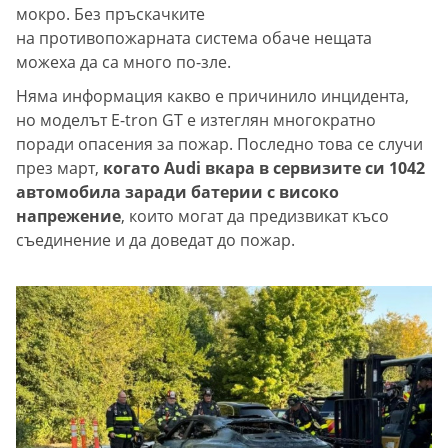
мокро. Без пръскачките
на противопожарната система обаче нещата
можеха да са много по-зле.
Няма информация какво е причинило инцидента,
но моделът Е-tron GT е изтеглян многократно
поради опасения за пожар. Последно това се случи
през март,
когато Audi вкара в сервизите си 1042
автомобила заради батерии с високо
напрежение
, които могат да предизвикат късо
съединение и да доведат до пожар.