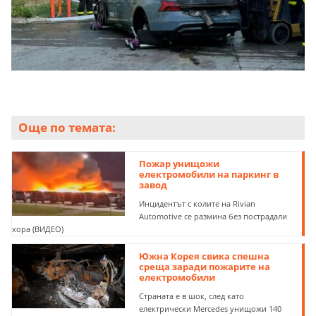
Още по темата:
Пожар унищожи
електромобили на паркинг в
завод
Инцидентът с колите на Rivian
Automotive се размина без пострадали
хора (ВИДЕО)
Южна Корея свика спешна
среща заради пожарите на
електромобили
Страната е в шок, след като
електрически Mercedes унищожи 140