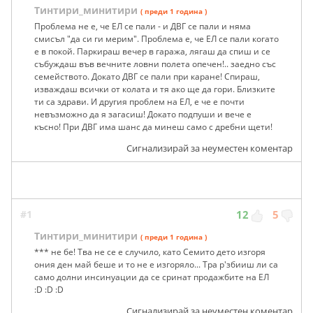
Тинтири_минитири
( преди 1 година )
Проблема не е, че ЕЛ се пали - и ДВГ се пали и няма
смисъл "да си ги мерим". Проблема е, че ЕЛ се пали когато
е в покой. Паркираш вечер в гаража, лягаш да спиш и се
събуждаш във вечните ловни полета опечен!.. заедно със
семейството. Докато ДВГ се пали при каране! Спираш,
изваждаш всички от колата и тя ако ще да гори. Близките
ти са здрави. И другия проблем на ЕЛ, е че е почти
невъзможно да я загасиш! Докато подпуши и вече е
късно! При ДВГ има шанс да минеш само с дребни щети!
Сигнализирай за неуместен коментар
#1
12
5
Тинтири_минитири
( преди 1 година )
*** не бе! Тва не се е случило, като Семито дето изгоря
ония ден май беше и то не е изгоряло... Тра р'збииш ли са
само долни инсинуации да се сринат продажбите на ЕЛ
:D :D :D
Сигнализирай за неуместен коментар