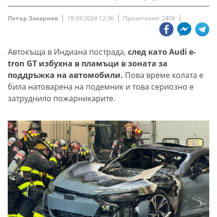
Петър Захариев
18.09.2024 12:36
Прочитания: 2408
Автокъща в Индиана пострада,
след като Audi e-
tron GT избухна в пламъци в зоната за
поддръжка на автомобили.
Пова време колата е
била натоварена на подемник и това сериозно е
затруднило пожарникарите.