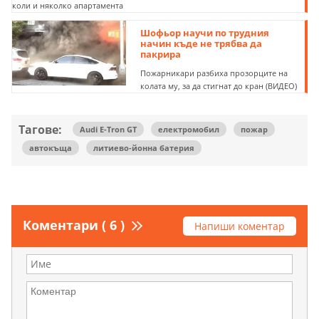
коли и няколко апартамента
Шофьор научи по трудния
начин къде не трябва да
пакрира
Пожарникари разбиха прозорците на
колата му, за да стигнат до кран (ВИДЕО)
Тагове:
Audi E-Tron GT
електромобил
пожар
автокъща
литиево-йонна батерия
Коментари ( 6 )
Напиши коментар