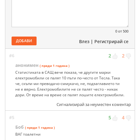
0
от 500
ДОБАВИ
Влез
|
Регистрирай се
#6
2
2
анонимен
( преди 1 година )
Статистиката в САЩ вече показа, че другите марки
електромобили се палят 10 пъти по-често от Тесла. Така
че, скъпи ми преводачо-сммукачо, не, подзаглавието ти
не е вярно. Електромобилите не се палят често - никак
дори. От време на време се палят лошите електромобили.
Сигнализирай за неуместен коментар
#5
5
4
Боб
( преди 1 година )
ВАГ тоалетни