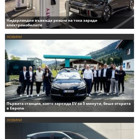
Нидерландия въвежда режим на тока заради
електромобилите
НОВИНИ
Първата станция, която зарежда EV за 5 минути, беше открита
в Европа
НОВИНИ