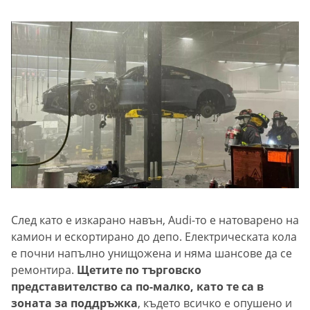
След като е изкарано навън, Audi-то е натоварено на
камион и ескортирано до депо. Електрическата кола
е почни напълно унищожена и няма шансове да се
ремонтира.
Щетите по търговско
представителство са по-малко, като те са в
зоната за поддръжка
, където всичко е опушено и