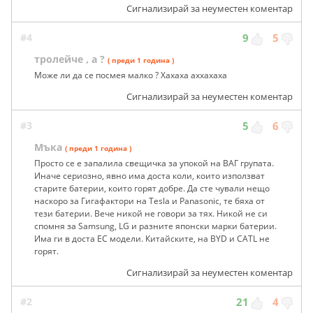
Сигнализирай за неуместен коментар
#4
9
5
тролейче , а ?
( преди 1 година )
Може ли да се посмея малко ? Хахаха аххахаха
Сигнализирай за неуместен коментар
#3
5
6
Мъка
( преди 1 година )
Просто се е запалила свещичка за упокой на ВАГ групата.
Иначе сериозно, явно има доста коли, които използват
старите батерии, които горят добре. Да сте чували нещо
наскоро за Гигафактори на Tesla и Panasonic, те бяха от
тези батерии. Вече никой не говори за тях. Никой не си
спомня за Samsung, LG и разните японски марки батерии.
Има ги в доста ЕС модели. Китайските, на BYD и CATL не
горят.
Сигнализирай за неуместен коментар
#2
21
4