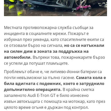
Местната противопожарна служба съобщи за
инцидента в социалните мрежи. Пожарът е
избухнал през уикенда, като спасителните екипи са
се отзовали бързо на сигнала,
но са се натъкнали
на силен дим в зоната за поддръжка на
автомобили.
Въпреки това, пожарникарите бързо
се успели да потушат пламъците.
Проблемът обаче е, че литиево-йонни батерии са
почти невъзможни за пълно гасене.
Самата кола е
била вдигната с подемник, което е затруднило
допълнително операцията.
В крайна сметка
запаленото Audi E-Tron GT е било изнесено
извън автокъщата с помощта на мотокар, като през
цялото време огъня е държан под контрол.