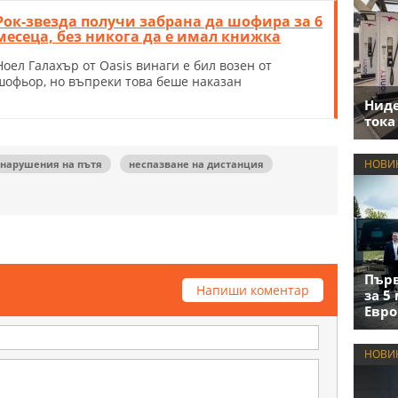
Рок-звезда получи забрана да шофира за 6
месеца, без никога да е имал книжка
Ноел Галахър от Oasis винаги е бил возен от
шофьор, но въпреки това беше наказан
Нид
тока
НОВИ
нарушения на пътя
неспазване на дистанция
Първ
Напиши коментар
за 5
Евро
НОВИ