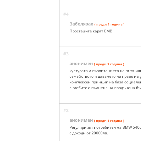
#4
Забелязах
( преди 1 година )
Простаците карат БМВ.
#3
анонимен
( преди 1 година )
културата и възпитанието на пътя ил
семейството и даването на право на 
конглоксен принцип на база социален
с глобите е пълнене на продънена б
#2
анонимен
( преди 1 година )
Регулярният потребител на BMW 540d 
с доходи от 20000лв.