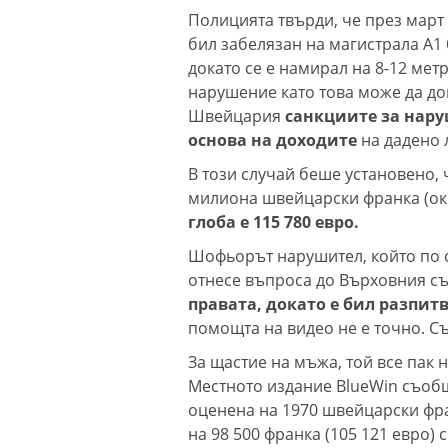
Полицията твърди, че през март
бил забелязан на магистрала A1 
докато се е намирал на 8-12 метр
нарушение като това може да дов
Швейцария
санкциите за нару
основа на доходите
на дадено 
В този случай беше установено,
милиона швейцарски франка (око
глоба е 115 780 евро.
Шофьорът нарушител, който по с
отнесе въпроса до Върховния съ
правата, докато е бил разпит
помощта на видео не е точно. С
За щастие на мъжа, той все пак н
Местното издание BlueWin съобща
оценена на 1970 швейцарски фран
на 98 500 франка (105 121 евро)