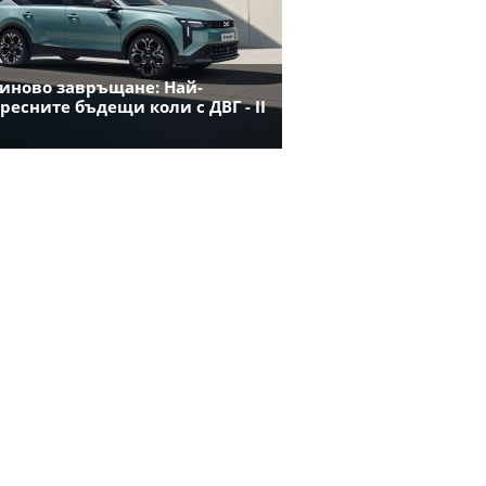
иново завръщане: Най-
ресните бъдещи коли с ДВГ - II