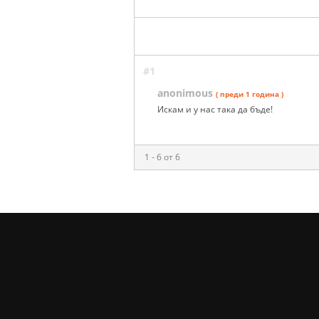
#1
anonimous
( преди 1 година )
Искам и у нас така да бъде!
1 - 6 от 6