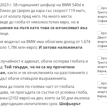
 2023 г. 58-годишният шофьор на BMW 540d е
След случая във
близо до Цюрих да кара със скорост 119 км/ч,
Варненско, БАБХ зове:
а от колата пред него. На много места
Не купувайте! Не
докосвайте!
еде до глоба от няколкостотин евро, но в
Сигнализирайте!
шения на пътя като това се изчисляват въз
лице.
БАБХ спря над 150 тона
стоки от трети държави
 че водачът на BMW има облагаем доход от 1,674
за юли
ло 1,786 млн евро).
И затова наложената
РЗИ: Растат случаите на
лучайност е адвокат, обаче оспорва глобата и
затлъстяване сред
д.
Той твърди, че не са му прочетени
учениците във
Варненско
ван,
както и че изчисленията на разстоянието с
ъдът обаче отхвърли възраженията.
Временно са
яма да плати по-голяма част от глобата.
преустановени
ва, че присъдата се състои от условна глоба,
административните
услуги в КАТ - Варна и
ка (2102 евро) на ден, което за 50 дни възлиза
Трето РУ
 с двугодишен изпитателен срок.
Шофьорът