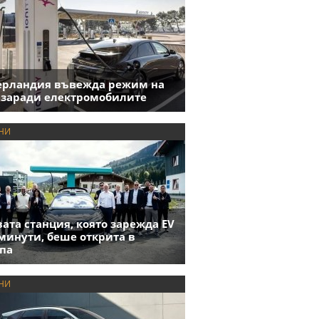
ерландия въвежда режим на
 заради електромобилите
НИ
ата станция, която зарежда EV
 минути, беше открита в
па
НИ