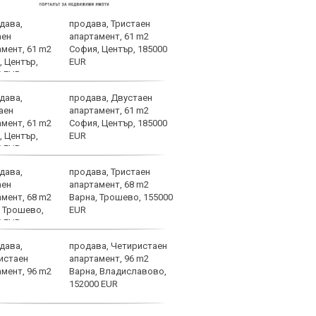
продава, Тристаен
Саръ
апартамент, 61 m2
ника
София, Център, 185000
глав
EUR
продава, Двустаен
Кой 
апартамент, 61 m2
Атле
София, Център, 185000
Сьо
EUR
продава, Тристаен
Левс
апартамент, 68 m2
конт
Варна, Трошево, 155000
днес
EUR
продава, Четиристаен
След
апартамент, 96 m2
евро
Варна, Владиславово,
„Лев
152000 EUR
„Лок
в първенството на Българ