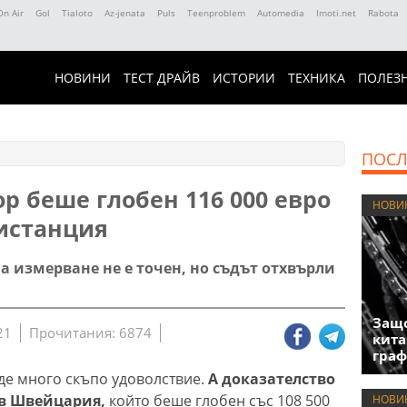
On Air
Gol
Tialoto
Az-jenata
Puls
Teenproblem
Automedia
Imoti.net
Rabota
НОВИНИ
ТЕСТ ДРАЙВ
ИСТОРИИ
ТЕХНИКА
ПОЛЕЗ
ПОСЛ
 беше глобен 116 000 евро
НОВИ
дистанция
а измерване не е точен, но съдът отхвърли
Защо
21
Прочитания: 6874
кита
гра
е много скъпо удоволствие.
А доказателство
 в Швейцария,
който беше глобен със 108 500
НОВИ