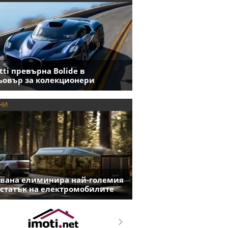
tti превърна Bolide в
овър за колекционери
НИ
вана елиминира най-големия
статък на електромобилите