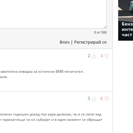
Бенз
инте
0
от 500
част
Влез
|
Регистрирай се
2
4
ставителна извадка за истински БМВ почитател.
жия.
3
6
милион годишен доход пък кара дизелак, че и се лепи зад
е тарикатлъци ти се събират и в един момент се обръщат