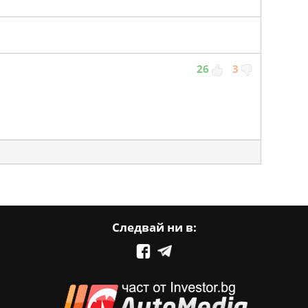
26
3
Следвай ни в: