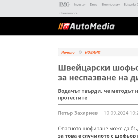
Investor
Dnes
Bloombergtv
Bulgaria 
Chernomore
Начало
НОВИНИ
Швейцарски шофьор
за неспазване на 
Водачът твърди, че методът н
протестите
Петър Захариев
10.09.2024 10:
Опасното шофиране може да бъд
за това е случилото с шофьор