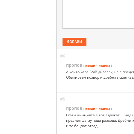
ДОБАВИ
#6
пропов
( преди 1 година )
А който кара БМВ дизелак, не е пред
Обикновен позьор и дребнав сметкад
#5
пропов
( преди 1 година )
Егати цинцията е тоя адвокат. С над 
предния да му пада разхода. Дребнит
и те боцват отзад.