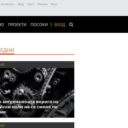
Az-deteto
Blog
Start
Posoka
Boec
НО
ПРОЕКТИ
ПОСОКИ
ВХОД
ЕДНИ
НИ
 ангренажната верига на
йски коли не се сменя по
фик
НИ