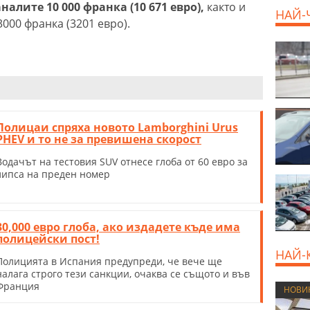
налите 10 000 франка (10 671 евро),
както и
НАЙ-
3000 франка (3201 евро).
Полицаи спряха новото Lamborghini Urus
PHEV и то не за превишена скорост
Водачът на тестовия SUV отнесе глоба от 60 евро за
липса на преден номер
30,000 евро глоба, ако издадете къде има
полицейски пост!
НАЙ-
Полицията в Испания предупреди, че вече ще
налага строго тези санкции, очаква се същото и във
Франция
НОВИ