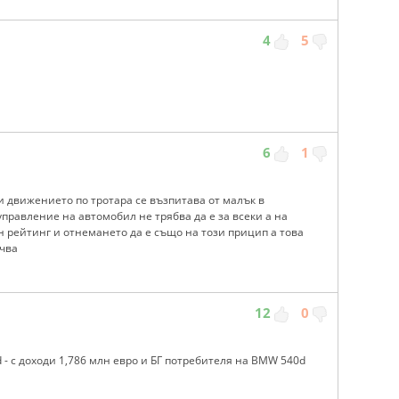
4
5
6
1
и движението по тротара се възпитава от малък в
управление на автомобил не трябва да е за всеки а на
 рейтинг и отнемането да е също на този прицип а това
ъчва
12
0
- с доходи 1,786 млн евро и БГ потребителя на BMW 540d