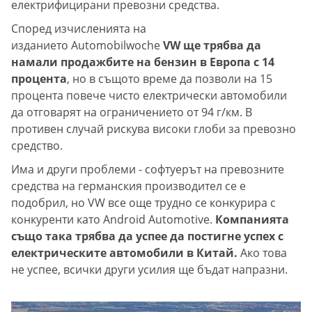
електрифицирани превозни средства.
Според изчисленията на
изданието Automobilwoche
VW ще трябва да
намали продажбите на бензин в Европа с 14
процента
, но в същото време да позволи на 15
процента повече чисто електрически автомобили
да отговарят на ограничението от 94 г/км. В
противен случай рискува високи глоби за превозно
средство.
Има и други проблеми - софтуерът на превозните
средства на германския производител се е
подобрил, но VW все още трудно се конкурира с
конкуренти като Android Automotive.
Компанията
също така трябва да успее да постигне успех с
електрическите автомобили в Китай.
Ако това
не успее, всички други усилия ще бъдат напразни.