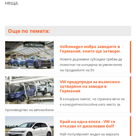
неща.
Още по темата:
Volkswagen избра заводите в
Германия, които ще затвори
Новите държавни субсидии трябва да
помогнат на концерна за увеличение
на продажбите на EV
VW предупреди за възможно
затваряне на заводи в
Германия
В концерна смятат, че страната вече не
е конкуретноспособна като място за
производство на автомобили
Край на една епоха - VW се
отказва от дизеловия Golf
Най-популярният модел на марката