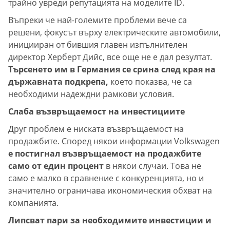
трайно увреди репутацията на моделите ID.
Въпреки че най-големите проблеми вече са
решени, фокусът върху електрическите автомобили,
иницииран от бившия главен изпълнителен
директор Херберт Дийс, все още не е дал резултат.
Търсенето им в Германия се срина след края на
държавната подкрепа,
което показва, че са
необходими надеждни рамкови условия.
Слаба възвръщаемост на инвестициите
Друг проблем е ниската възвръщаемост на
продажбите. Според някои информации Volkswagen
е постигнал възвръщаемост на продажбите
само от един процент
в някои случаи. Това не
само е малко в сравнение с конкуренцията, но и
значително ограничава икономическия обхват на
компанията.
Липсват пари за необходимите инвестиции и