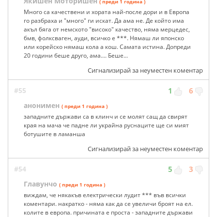
Якишен Моторишен
( преди 1 година )
Много са качествени и хората най-после дори и в Европа
го разбраха и "много" ги искат. Да ама не. Де който има
акъл бяга от немското "високо" качество, няма мерцедес,
бмв, фолксваген, ауди, всичко е ***. Нямаш ли японско
или корейско нямаш кола а кош. Самата истина. Допреди
20 години беше друго, ама.... Беше...
Сигнализирай за неуместен коментар
#55
1
6
анонимен
( преди 1 година )
западните държави са в клинч и се молят сащ да свирят
края на мача че падне ли украйна руснаците ще си мият
ботушите в ламанша
Сигнализирай за неуместен коментар
#54
5
3
Главунчо
( преди 1 година )
виждам, че някакъв електрически лудит *** във всички
коментари. накратко - няма как да се увеличи броят на ел.
колите в европа. причината е проста - западните държави