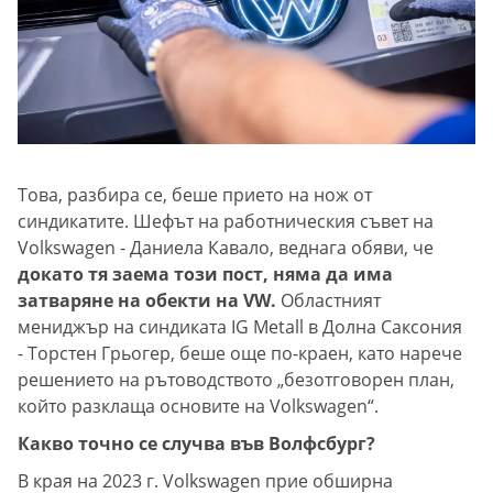
Това, разбира се, беше прието на нож от
синдикатите. Шефът на работническия съвет на
Volkswagen - Даниела Кавало, веднага обяви, че
докато тя заема този пост, няма да има
затваряне на обекти на VW.
Областният
мениджър на синдиката IG Metall в Долна Саксония
- Торстен Грьогер, беше още по-краен, като нарече
решението на рътоводството „безотговорен план,
който разклаща основите на Volkswagen“.
Какво точно се случва във Волфсбург?
В края на 2023 г. Volkswagen прие обширна