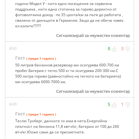
години Модел У - нито едно посещение за сервизна
поддръжка , нито една стотинка за гориво директно от
фотоволтаика доход - по 35 цента/км за пътя до работата ,
свалени от данъците в Германия. Защо да не обича човек
ел.колите?????
Сигнализирай за неуместен коментар
#50
8
3
Гост
( преди 1 година )
50 литров бензинов резервоар ми осигурява 600-700 км
пробег.Батерия с тегло 500 кг ти осигурява 200-300 км.С
500 литра гориво (равностойно на теглото на батерията)
ми осигурява 6000-7000 км.
Сигнализирай за неуместен коментар
#49
5
1
Гост
( преди 1 година )
Теслю Тунберг, данните ги има в нета.Енергийна
плътност на бензина 11,8 квтч/кг, батерии от 100 до 260
втч/кг.Юоже сами да си пресметнете.