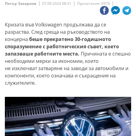
Петър Захариев
07.09.2024 08:31
Прочитания: 6979
Кризата във Volkswagen продължава да се
разраства. След среща на ръководството на
концерна
беше прекратено 30-годишното
споразумение с работническия съвет, което
запазваше работните места.
Причината е спешно
необходими мерки за икономии, които
не изключват затваряне на заводи за автомобили и
компоненти, което означава и съкращения на
служителите.