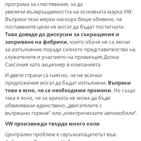
програма за спестявания, за да
увеличи възвръщаемостта на основната марка VW.
Въпреки тези мерки наскоро беше обявено, че
поставените цели не могат да бъдат постигнати.
Това доведе до дискусии за съкращения и
закриване на фабрики,
които обаче не са лесни
за изпълнение поради силното представителство на
служителите и участието на провинция Долна
Саксония като акционер в компанията.
И двете страни са наясно, че не всички
предложения могат да бъдат изпълнени.
Въпреки
това е ясно, че са необходими промени
. Но също
така е ясно, че за кризата не може да бъде
обвинявани единствено „двигателите с
вътрешно горене“ или „електрическите автомобили“.
VW произвежда твърде много коли
Централен проблем е свръхкапацитетът във