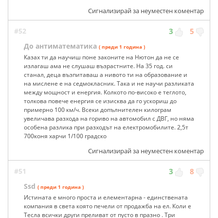
Сигнализирай за неуместен коментар
#52
3
5
До антиматематика
( преди 1 година )
Казах ти да научиш поне законите на Нютон да не се
излагаш ама не слушаш възрастните. На 35 год. си
станал, деца възпитаваш а нивото ти на образование и
на мислене е на седмокласник. Така и не научи разликата
между мощност и енергия. Колкото по-високо е теглото,
толкова повече енергия се изисква да го ускориш до
примерно 100 км/ч. Всеки допълнителен килограм
увеличава разхода на гориво на автомобил с ДВГ, но няма
особена разлика при разходът на електромобилите. 2,5т
700коня харчи 1/100 градско
Сигнализирай за неуместен коментар
#51
3
8
Ssd
( преди 1 година )
Истината е много проста и елементарна - единствената
компания в света която печели от продажба на ел. Коли е
Тесла всички други преливат от пусто в празно . Три