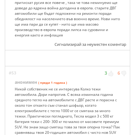
притискат русия все повече , така че това неминуемо ще
доведе до ядрена война догодина в европа. старите ДВГ
автомобили ще бъдат подложени на ремонти поради
обеднялост на населението във военно време. Нови нито
ще има пари да се купят - нито ще има масово
производство в европа поради липса на суровини и
енергия както и инфлация
Сигнализирай за неуместен коментар
#53
3
6
анонимен
( преди 1 година )
Никой собственик не се интересува Колко тежи
автомобила. Дори напротив. С всяка изминала година
средното тегло на автомобилите с ДВГ расте и порасна с
около тон откакто съм станал шофьор, когато
електромобилите с тегло 1000 кг се смятаха за много
тежки. Практически погледнато, Тесла модел 3 с 500 кг
батерия тежи с 200- 300 кг по-малко от масовите премиум
SUV. Не знам защо смяташ това за твоя опорна точка? Пак
сравняваш твоя 20-годишен автомобил с чисто нов SUV