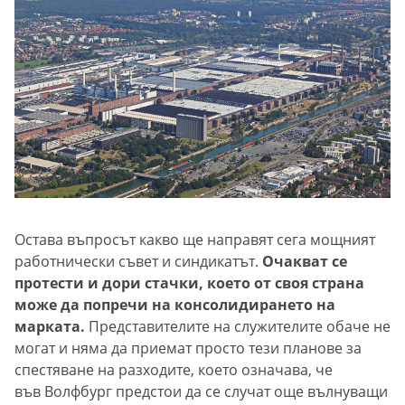
Остава въпросът какво ще направят сега мощният
работнически съвет и синдикатът.
Очакват се
протести и дори стачки, което от своя страна
може да попречи на консолидирането на
марката.
Представителите на служителите обаче не
могат и няма да приемат просто тези планове за
спестяване на разходите, което означава, че
във Волфбург предстои да се случат още вълнуващи