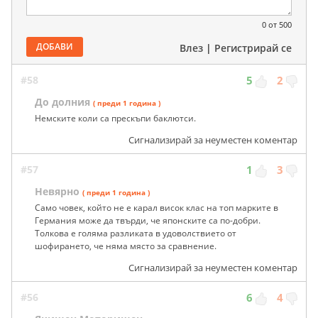
0
от 500
ДОБАВИ
Влез
|
Регистрирай се
#58
5
2
До долния
( преди 1 година )
Немските коли са прескъпи баклютси.
Сигнализирай за неуместен коментар
#57
1
3
Невярно
( преди 1 година )
Само човек, който не е карал висок клас на топ марките в
Германия може да твърди, че японските са по-добри.
Толкова е голяма разликата в удоволствието от
шофирането, че няма място за сравнение.
Сигнализирай за неуместен коментар
#56
6
4