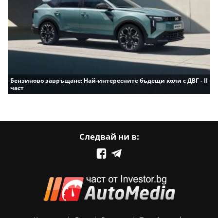
Бензиново завръщане: Най-интересните бъдещи коли с ДВГ - II
част
Следвай ни в: