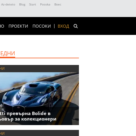
Az-deteto
Blog
Start
Posoka
Boec
НО
ПРОЕКТИ
ПОСОКИ
ВХОД
ЕДНИ
НИ
tti превърна Bolide в
овър за колекционери
НИ