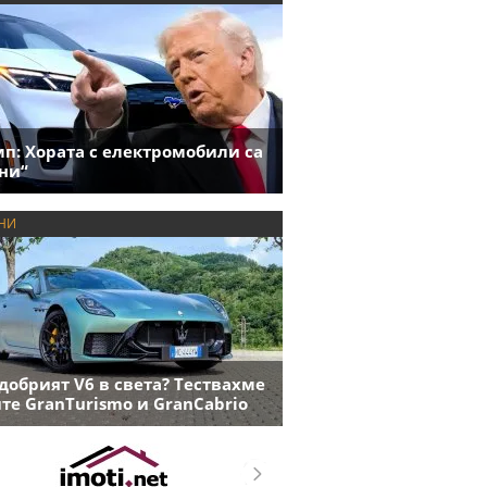
п: Хората с електромобили са
ни“
НИ
добрият V6 в света? Тествахме
те GranTurismo и GranCabrio