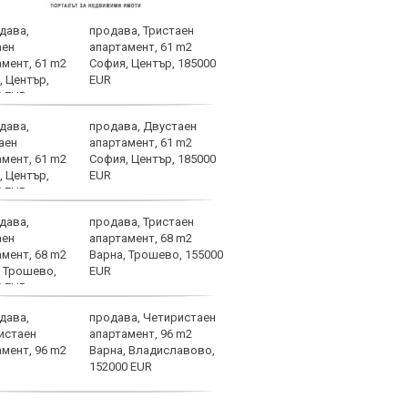
продава, Тристаен
Бълг
апартамент, 61 m2
наци
София, Център, 185000
Свет
EUR
атле
продава, Двустаен
След
апартамент, 61 m2
Мака
София, Център, 185000
прод
EUR
още 
изхода
продава, Тристаен
ЦСКА
апартамент, 68 m2
перл
Варна, Трошево, 155000
мачо
EUR
близ
продава, Четиристаен
Мачо
апартамент, 96 m2
теле
Варна, Владиславово,
авгу
152000 EUR