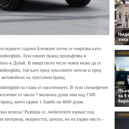
Нид
тока
последните години Близкият изток се очертава като
НОВИ
amborghini
. Луксозният бранд процъфтява в
ено в Дубай. В емирството често човек може да се
amborghini
, тъй като пред луксозните хотели и пред
 автомобили на луксозния бранд.
mborghini
на глава от населението. В този специфичен
Първ
аселение от около 7 милиона души има над 1500
за 5
Евро
бранд, което прави 1 Ламбо на 4600 души.
зни возила? Разбира се, любителите взимат под
НОВИ
 интериор, мощността, цената, но на първо място -