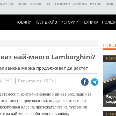
On Air
Gol
Tialoto
Az-jenata
Puls
Teenproblem
Automedia
Imoti.net
Rabota
НОВИНИ
ТЕСТ ДРАЙВ
ИСТОРИИ
ТЕХНИКА
ПОЛЕЗ
ПОСЛ
ват най-много Lamborghini?
НОВИ
алианска марка продължават да растат
4 12:01
Прочитания: 1520
 автомобил, който мигновено извиква асоциации за
Buga
 с ограничено производство, поради което всички
шедь
ексклузивен клуб на притежателите на луксозния
е има най-много любители на Lamborghini.
НОВИ