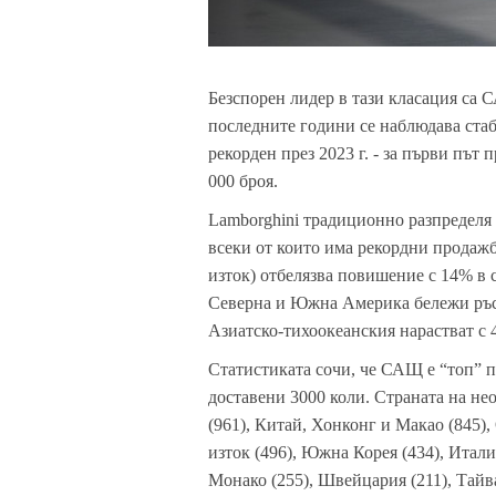
Безспорен лидер в тази класация са 
последните години се наблюдава стаб
рекорден през 2023 г. - за първи пъ
000 броя.
Lamborghini
традиционно разпределя 
всеки от които има рекордни продажб
изток) отбелязва повишение с 14% в с
Северна и Южна Америка бележи ръст
Азиатско-тихоокеанския нарастват с 
Статистиката сочи, че САЩ е “топ” 
доставени 3000 коли. Страната на не
(961), Китай, Хонконг и Макао (845),
изток (496), Южна Корея (434), Итали
Монако (255), Швейцария (211), Тайва