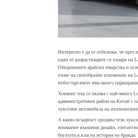
Интересно е да се отбележи, че през 
един от разрастващите се пазари на L
Обединените арабски емирства и особ
озове на своеобразно изложение на
L
небостъргачите има много паркирани
Хонконг пък се оказва с най-много
La
административен район на Китай с н
луксозни автомобила на италианския 
А какво всъщност продава тези луксо
внимание външния дизайн, елегантния
богатата и класна история на бранда.