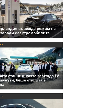
ерландия въвежда режим на
 заради електромобилите
НИ
ата станция, която зарежда EV
 минути, беше открита в
па
НИ