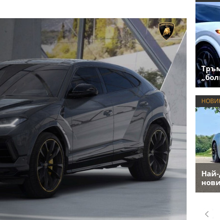
Тръм
„бол
НОВИ
Най-
нови