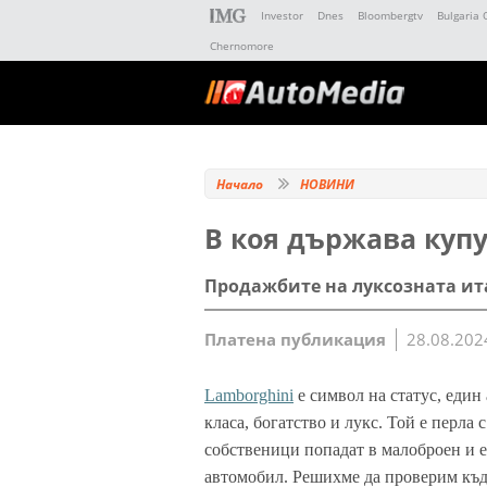
Investor
Dnes
Bloombergtv
Bulgaria 
Chernomore
Начало
НОВИНИ
В коя държава купу
Продажбите на луксозната ит
Платена публикация
28.08.202
Lamborghini
е символ на статус, един
класа, богатство и лукс. Той е перла
собственици попадат в малоброен и 
автомобил. Решихме да проверим къд