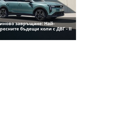
иново завръщане: Най-
ресните бъдещи коли с ДВГ - II