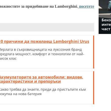
можностите за придобиване на Lamborghini
,
посетете
Бенз
инте
част
10 причини да пожелаеш Lamborghini Urus
Перлата в съкровищницата на луксозния бранд
предлага мощност, комфорт и технологии от най-
висок клас
Акумулаторите за автомобили: видове,
характеристики и препоръки
Какво трябва да знаете, преди да пристъпите към
покупка на нова батерия