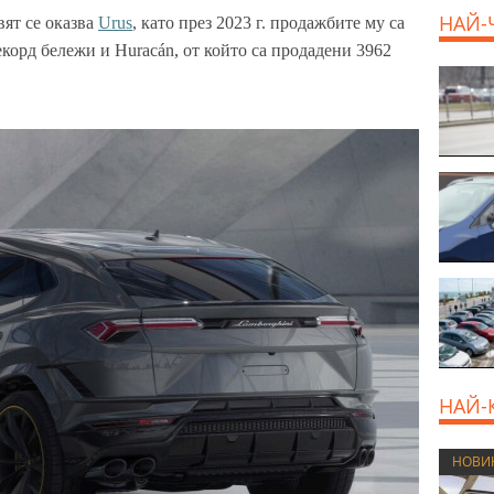
НАЙ-
ят се оказва
Urus
, като през 2023 г. продажбите му са
екорд бележи и
Hurac
á
n
,
от който са продадени 3962
НАЙ-
НОВИ