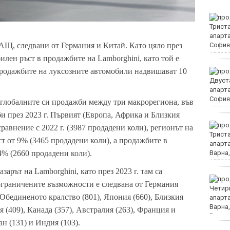
Организират редица
инициативи за
Международния ден на
САЩ, следвани от Германия и Китай. Като цяло през
младежта във Варна
илен ръст в продажбите на Lamborghini
, като той е
т продажбите на луксозните автомобили надвишават 10
Чужденец, ползвал
фалшива шофьорска
книжка, бе осъден във
Варна
глобалните си продажби между три макрорегиона, във
и през 2023 г. Първият (Европа, Африка и Близкия
Спипаха 75-годишен
равнение с 2022 г. (3987 продадени коли), регионът на
дядо с 53 грама чист
 от 9% (3465 продадени коли), а продажбите в
кокаин
4% (2660 продадени коли).
пазарът на
Lamborghini
, като през 2023 г. там са
Пускат нови 66 спътника
ограничените възможности е следвана от Германия
в ниска околоземна
 Обединеното кралство (801), Япония (660), Близкия
орбита
я (409), Канада (357), Австралия (263), Франция и
н (131) и Индия (103).