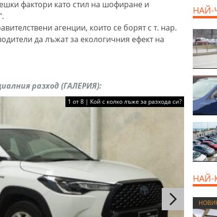
ешки фактори като стил на шофиране и
НАЙ-
.
авителствени агенции, които се борят с т. нар.
водители да лъжат за екологичния ефект на
циалния разход (ГАЛЕРИЯ):
1 от 8 | Кой с колко лъже за разхода си?
НАЙ-
НОВИ