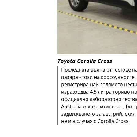
Toyota Corolla Cross
Последната вълна от тестове н
пазара - този на кросоувърите.
регистрира най-голямото несъо
изразходва 4,5 литра гориво на
официално лабораторно тестван
Australia отказа коментар. Тук
задвижването за австрийлския 
не и в случая с Corolla Cross.