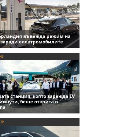
ерландия въвежда режим на
 заради електромобилите
НИ
ата станция, която зарежда EV
 минути, беше открита в
па
НИ