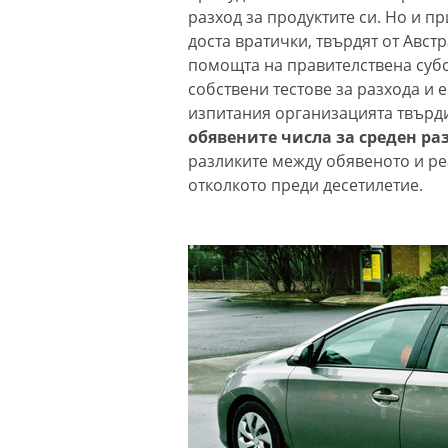
разход за продуктите си. Но и п
доста вратички, твърдят от Авст
помощта на правителствена субс
собствени тестове за разхода и 
изпитания организацията твърд
обявените числа за среден ра
разликите между обявеното и ре
отколкото преди десетилетие.