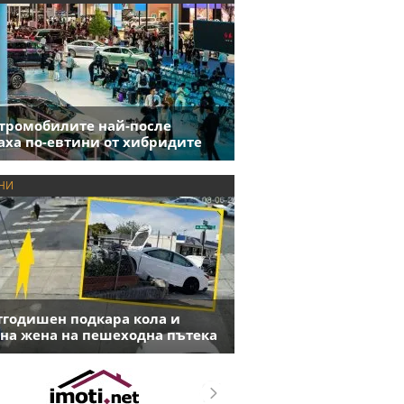
тромобилите най-после
аха по-евтини от хибридите
НИ
годишен подкара кола и
на жена на пешеходна пътека