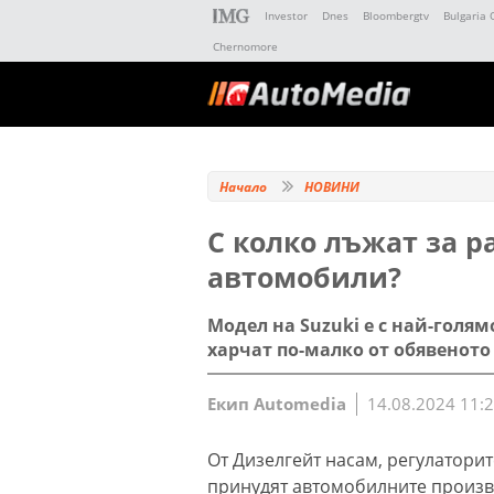
Investor
Dnes
Bloombergtv
Bulgaria 
Chernomore
Начало
НОВИНИ
С колко лъжат за р
автомобили?
Модел на Suzuki е с най-голя
харчат по-малко от обявеното
Екип Automedia
14.08.2024 11:
От Дизелгейт насам, регулаторите
принудят автомобилните произв