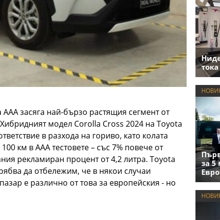
Нид
тока
НОВИ
а ААА засяга най-бързо растящия сегмент от
 Хибридният модел Corolla Cross 2024 на Toyota
тветствие в разхода на гориво, като колата
 100 км в AAA тестовете – със 7% повече от
Първ
ия рекламиран процент от 4,2 литра. Toyota
за 5
 трябва да отбележим, че в някои случаи
Евро
пазар е различно от това за европейския - но
НОВИ