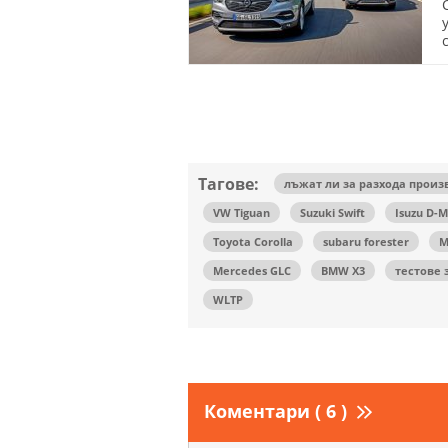
Тагове:
лъжат ли за разхода прои
VW Tiguan
Suzuki Swift
Isuzu D-
Toyota Corolla
subaru forester
M
Mercedes GLC
BMW X3
тестове 
WLTP
Коментари ( 6 )