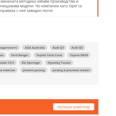
Сменената методика забавя производства и
унищожава модели. Но компании като Opel се
справиха с нея завидно лесно
зводителите
AAA Australia
Audi Q3
Audi Q5
Max
Ford Ranger
Toyota Yaris Cross
Toyota RAV4
azda CX-5
Kia Sportage
Hyunday Tucson
за емисии
реален разход
разход в реалния живот
Напиши коментар