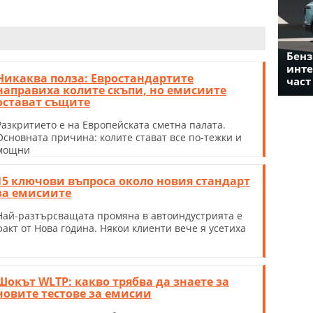
Бенз
инте
Никаква полза: Евростандартите
част
направиха колите скъпи, но емисиите
остават същите
Разкритието е на Европейската сметна палата.
Основната причина: колите стават все по-тежки и
мощни
15 ключови въпроса около новия стандарт
за емисиите
Най-разтърсващата промяна в автоиндустрията e
факт от Нова година. Някои клиенти вече я усетиха
Шокът WLTP: какво трябва да знаете за
новите тестове за емисии