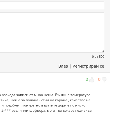
0
от 500
Влез
|
Регистрирай се
2
0
то разхода зависи от мноо неща. Външна темература
ика). кой е за волана - стил на каране., качество на
или подобни). конкретно в щатите дори е по ниско
ли 2-*** различни шофьора, могат да докарат еднакъв