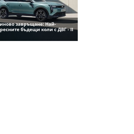
иново завръщане: Най-
ресните бъдещи коли с ДВГ - II