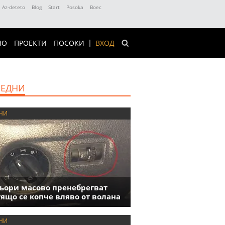
Az-deteto
Blog
Start
Posoka
Boec
НО
ПРОЕКТИ
ПОСОКИ
ВХОД
ЕДНИ
НИ
ори масово пренебрегват
ящо се копче вляво от волана
НИ