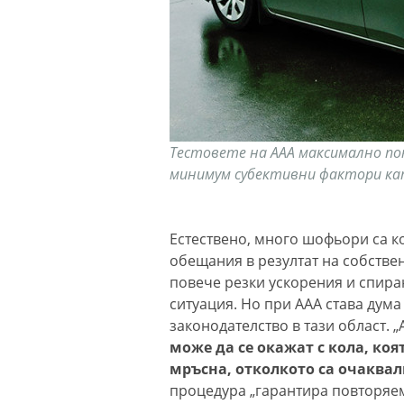
Тестовете на ААА максимално по
минимум субективни фактори кат
Естествено, много шофьори са к
обещания в резултат на собствен
повече резки ускорения и спира
ситуация. Но при ААА става дум
законодателство в тази област. 
може да се окажат с кола, коя
мръсна, отколкото са очаквал
процедура „гарантира повторяем