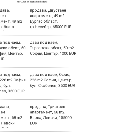
продава, Двустаен
Герм
апартамент, 49 m2
ЦСКА
Бургас област,
тран
гр.Несебър, 65000 EUR
от Б
дава под наем,
Гръм
Търговски обект, 50 m2
Левс
София, Център, 1000 EUR
Бура
дава под наем, Офис,
Перл
226 m2 София, Център,
силн
бул. Скобелев, 3500 EUR
да п
си с
продава, Тристаен
Боте
апартамент, 68 m2
опит
Варна, Левски, 155000
побе
EUR
Варн