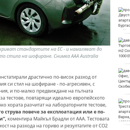
Ограничават
движението по „Хемус“
до 13 август
Времето във Варна на
10 август 2026
криват стандартите на ЕС - и намаляват до
о стила на шофиране. Снимка AAA Australia
Честваме паметта на
онстатирали драстично по-висок разход от
свети архидякон
Лаврентий
ия си стил на шофиране - по-агресивен, с
ния, и по-малко предвиждане на пътната
а за тестове, повтарящи идеално европейското
Илиан Илиев: Трудно
„Ако хората разчитат на лабораторните тестове,
мога да си обясня този
то струва повече за експлоатация или е по-
срив за 8 минути
и“,
коментира Майкъл Брадли от ААА. Тестовата
ост на разхода на гориво и резултатите от CO2