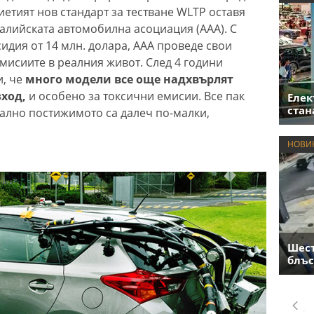
риетият нов стандарт за тестване WLTP оставя
ралийската автомобилна асоциация (AAA). С
идия от 14 млн. долара, ААА проведе свои
емисиите в реалния живот. След 4 години
и, че
много модели все още надхвърлят
зход,
и особено за токсични емисии. Все пак
Елек
стан
ално постижимото са далеч по-малки,
НОВИ
Шест
блъс