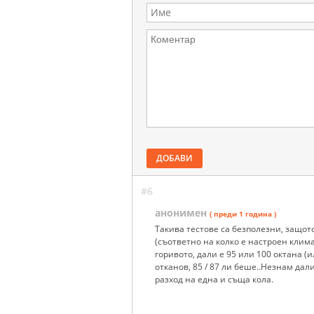
ДОБАВИ
#6
анонимен
( преди 1 година )
Такива тестове са безполезни, защо
(съответно на колко е настроен климат
горивото, дали е 95 или 100 октана (
отканов, 85 / 87 ли беше..Незнам да
разход на една и съща кола.