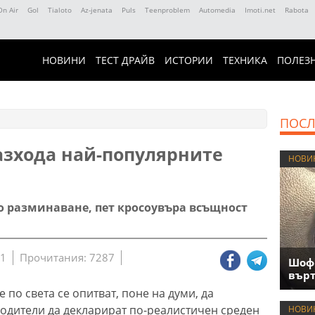
On Air
Gol
Tialoto
Az-jenata
Puls
Teenproblem
Automedia
Imoti.net
Rabota
НОВИНИ
ТЕСТ ДРАЙВ
ИСТОРИИ
ТЕХНИКА
ПОЛЕЗ
ПОСЛ
азхода най-популярните
НОВИ
мо разминаване, пет кросоувъра всъщност
21
Прочитания: 7287
Шофь
върт
 по света се опитват, поне на думи, да
одители да декларират по-реалистичен среден
НОВИ