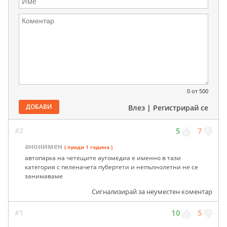
0
от 500
ДОБАВИ
Влез
|
Регистрирай се
#2
5
7
анонимен
( преди 1 година )
автопарка на четещите аутомедиа е именно в тази
категория с пеленачета пубертети и непълнолетни не се
занимаваме
Сигнализирай за неуместен коментар
#1
10
5