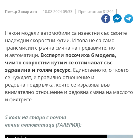
Петър Захариев
10.08.2024 09:33
Прочитания: 81205
Някои модели автомобили са известни със своите
надеждни скоростни кутии. И това не са само
трансмисии с ръчна смяна на предавките, но
и автоматици.
Експерти посочиха 6 модела,
чиито скоростни кутии се отличават със
здравина и голям ресурс.
Единственото, от което
се нуждаят, е правилно отношение и
редовна поддръжка, която се изразява във
внимателно отношение и редовна смяна на маслото
и филтрите.
5 коли на старо с почти
вечни автоматици (ГАЛЕРИЯ):