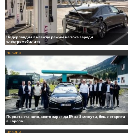
Нидерландия въвежда режим на тока заради
електромобилите
НОВИНИ
Първата станция, която зарежда EV за 5 минути, беше открита
в Европа
НОВИНИ