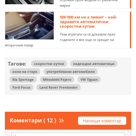
марки
500 000 км не е лимит – най-
здравите автоматични
скоростни кутии
Тези агрегати са се доказали през
годините и все още се срещат на
вторичния пазар
Тагове:
скоростни кутии
надеждни автоматици
коли на старо
употребявани автомобили
Kia Sportage
Mitsubishi Pajero
VW Tiguan
Ford Focus
Land Rover Freelander
Коментари ( 12 )
Напиши коментар