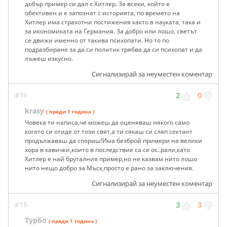
добър пример си дал с Хитлер. За всеки, който е
обективен и е запознат с историята, по времето на
Хитлер има страхотни постижения както в науката, така и
за икономиката на Германия. За добро или лошо, светът
се движи именно от такива психопати. Но то по
подразбиране за да си политик трябва да си психопат и да
лъжеш изкусно.
Сигнализирай за неуместен коментар
#16
2
0
krasy
( преди 1 година )
Човека ти написа,че можеш да оценяваш някого само
когато си отиде от този свят,а ти сякаш си сляп сектант
продължаваш да спориш!Има безброй примери на велики
хора в кавички,които в последствие са се ос..рали,като
Хитлер е най бруталния пример,но не казвам нито лошо
нито нещо добро за Мъск,просто е рано за заключения.
Сигнализирай за неуместен коментар
#15
3
3
Турбо
( преди 1 година )