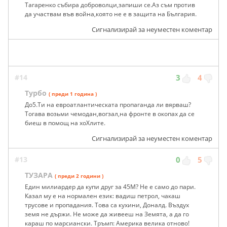
Тагаренко събира доброволци,запиши се.Аз съм против
да участвам във война,която не е в защита на България.
Сигнализирай за неуместен коментар
#14
3
4
Турбо
( преди 1 година )
До5.Ти на евроатлантическата пропаганда ли вярваш?
Тогава возьми чемодан,вогзал,на фронте в окопах да се
биеш в помощ на хоХлите.
Сигнализирай за неуместен коментар
#13
0
5
ТУЗАРА
( преди 2 години )
Един милиардер да купи друг за 45M? Не е само до пари.
Казал му е на нормален език: вадиш петрол, чакаш
трусове и пропадания. Това са кухини, Доналд. Въздух
земя не държи. Не може да живееш на Земята, а да го
караш по марсиански. Тръмп: Америка велика отново!