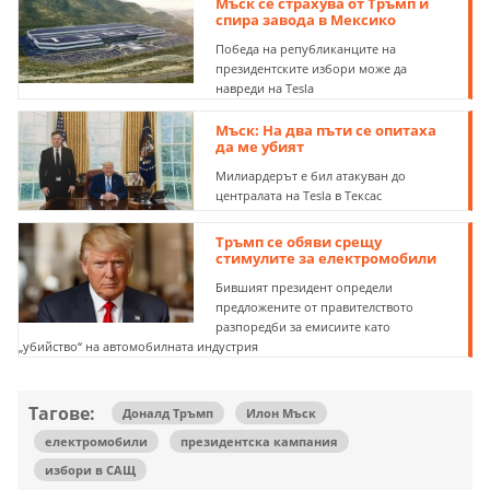
Мъск се страхува от Тръмп и
спира завода в Мексико
Победа на републиканците на
президентските избори може да
навреди на Tesla
Мъск: На два пъти се опитаха
да ме убият
Милиардерът е бил атакуван до
централата на Tesla в Тексас
Тръмп се обяви срещу
стимулите за електромобили
Бившият президент определи
предложените от правителството
разпоредби за емисиите като
„убийство“ на автомобилната индустрия
Тагове:
Доналд Тръмп
Илон Мъск
електромобили
президентска кампания
избори в САЩ