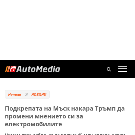
Начало
НОВИНИ
Подкрепата на Мъск накара Тръмп да
промени мнението си за
електромобилите
Нямам друг избор, за да получа 45 млн долара, заяви