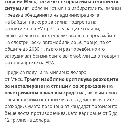
това на Мъск, така че ще променим сегашната
ситуация"
, обясни Тръмп на избирателите, имайки
предвид обещанието на администрацията
на Байдън наскоро за силна подкрепа на
развитието на ЕV през следващите години,
включително план за увеличаване на продажбите
на електрически автомобили до 50 процента от
общите до 2030 г., както и разпоредби, които
затрудняват бензиновите автомобили да отговарят
на стандартите на EPA.
Преди да получи 45 милиона долара
от Мъск,
Тръмп изобилно критикува разходите
за инсталиране на станции за зареждане на
електрически превозни средства,
включително
предоставяйки неточни числа за действителните
разходи. Сумата посочена от кандидат президента
беше доста противоречива, като варираше от 5 до
12 трилиона долара.