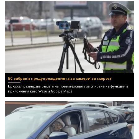
ЕС забрани предупрежденията за камери за скорост
Брюксел развързва ръцете на правителствата за спиране на функции в
приложения като Waze и Google Maps