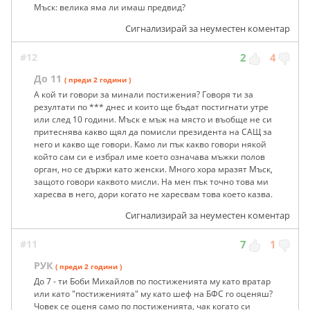
Мъск: велика ямa ли имаш предвид?
Сигнализирай за неуместен коментар
#12
2
4
До 11
( преди 2 години )
А кой ти говори за минали постижения? Говоря ти за
резултати по *** днес и които ще бъдат постигнати утре
или след 10 години. Мъск е мъж на място и въобще не си
притеснява какво щял да помисли президента на САЩ за
него и какво ще говори. Камо ли пък какво говори някой
който сам си е избрал име което означава мъжки полов
орган, но се държи като женски. Много хора мразят Мъск,
защото говори каквото мисли. На мен пък точно това ми
харесва в него, дори когато не харесвам това което казва.
Сигнализирай за неуместен коментар
#11
7
1
РУК
( преди 2 години )
До 7 - ти Боби Михайлов по постиженията му като вратар
или като "постиженията" му като шеф на БФС го оценяш?
Човек се оценя само по постиженията, чак когато си