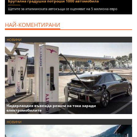
Брутална градушка потроши 1000 автомобила
Щетите за италианската автокъща се оценяват на 5 милиона евро
НАЙ-КОМЕНТИРАНИ
НОВИНИ
Нидерландия въвежда режим на тока заради
електромобилите
НОВИНИ