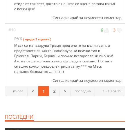
отиде от тоя свят, докато е на него се оценя по това какъв
е всеки ден!
Сигнализирай за неуместен коментар
#10
6
3
РУК
( преди 2 години )
Мъск си напазарува Тръмп пред очите на целия свят, а
представете си как са напазарувани всички тия в
Брюксел, Париж, Берлин и прочие псевдозелени пионки!
Ако не беше толкова жалко, щеше да е смешно! Но пък е
смешно колко псевдоелектрици са му *** на Мъск
напълно безплатно ... :-) :-) :-)
Сигнализирай за неуместен коментар
<
1
2
>
първа
последна
1 - 10 от 19
ПОСЛЕДНИ