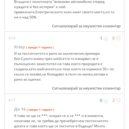
Всъщност политиката "всякакви автомобили според
нуждите и без истерия" е най-
правилната.Електрическите коли имат своето място,но то
не е над 50%.
Сигнализирай за неуместен коментар
#18
1
0
Krasy
( преди 1 година )
И за постигнатото е рано за заключения,примери
бол.Сухото мляко през шейсетте го изкарват,че е
пълноценен заместител на това което природата е
създала,като майчиното,но тези които са кърмени 30 г по
късно се оказва,че боледуват в пъти по малко,затова е
рано за оценки.
Сигнализирай за неуместен коментар
#17
0
2
До 16
( преди 1 година )
А това че ще се ***, осирал се и се *** и в момента,
означава ли, че трябва да пренебрегнем постигнатото
досега и това което ще се постигне в бъдеще? Много