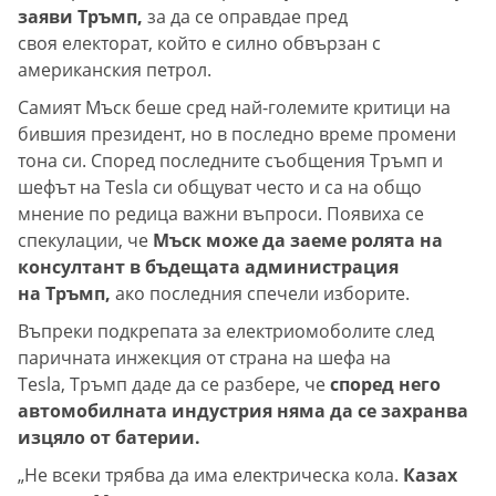
заяви Тръмп,
за да се оправдае пред
своя електорат, който е силно обвързан с
американския петрол.
Самият Мъск беше сред най-големите критици на
бившия президент, но в последно време промени
тона си. Според последните съобщения Тръмп и
шефът на Tesla си общуват често и са на общо
мнение по редица важни въпроси. Появиха се
спекулации, че
Мъск може да заеме ролята на
консултант в бъдещата администрация
на Тръмп,
ако последния спечели изборите.
Въпреки подкрепата за електриомоболите след
паричната инжекция от страна на шефа на
Tesla, Тръмп даде да се разбере, че
според него
автомобилната индустрия няма да се захранва
изцяло от батерии.
„Не всеки трябва да има електрическа кола.
Казах