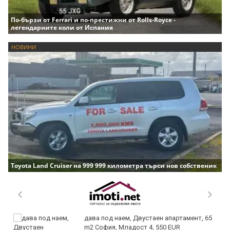
По-бързи от Ferrari и по-престижни от Rolls-Royce -
легендарните коли от Испания
НОВИНИ
Toyota Land Cruiser на 999 999 километра търси нов собственик
дава под наем, Двустаен апартамент, 65
m2 София, Младост 4, 550 EUR