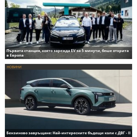
Първата станция, която зарежда EV за 5 минути, беше открита
в Европа
НОВИНИ
Бензиново завръщане: Най-интересните бъдещи коли с ДВГ - II