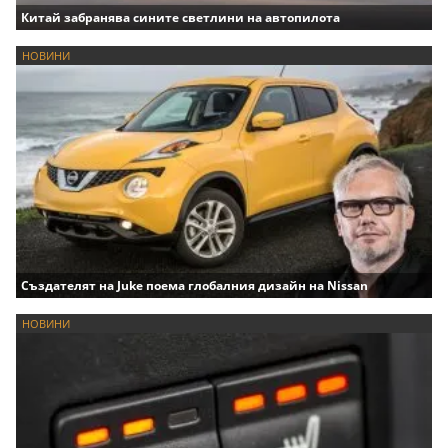
Китай забранява сините светлини на автопилота
НОВИНИ
Създателят на Juke поема глобалния дизайн на Nissan
НОВИНИ