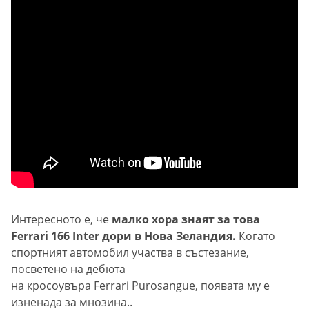
Интересното е, че
малко хора знаят за това
Ferrari 166 Inter дори в Нова Зеландия.
Когато
спортният автомобил участва в състезание,
посветено на дебюта
на кросоувъра Ferrari Purosangue, появата му е
изненада за мнозина..