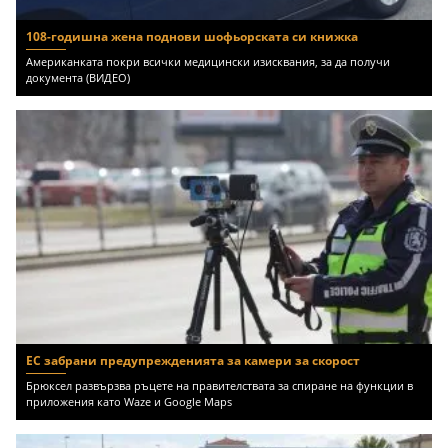
108-годишна жена поднови шофьорската си книжка
Американката покри всички медицински изисквания, за да получи
документа (ВИДЕО)
ЕС забрани предупрежденията за камери за скорост
Брюксел развързва ръцете на правителствата за спиране на функции в
приложения като Waze и Google Maps