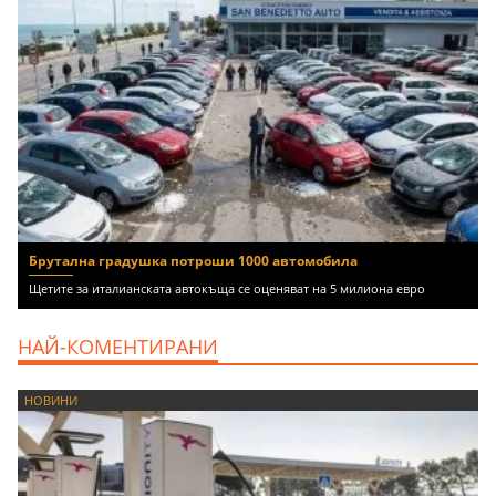
Брутална градушка потроши 1000 автомобила
Щетите за италианската автокъща се оценяват на 5 милиона евро
НАЙ-КОМЕНТИРАНИ
НОВИНИ