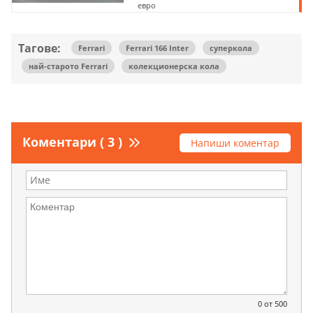
евро
Тагове:
Ferrari
Ferrari 166 Inter
суперкола
най-старото Ferrari
колекционерска кола
Коментари ( 3 )
Напиши коментар
0
от 500