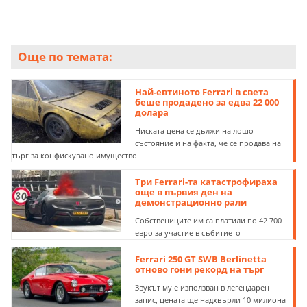
Още по темата:
Най-евтиното Ferrari в света
беше продадено за едва 22 000
долара
Ниската цена се дължи на лошо
състояние и на факта, че се продава на
търг за конфискувано имущество
Три Ferrari-та катастрофираха
още в първия ден на
демонстрационно рали
Собствениците им са платили по 42 700
евро за участие в събитието
Ferrari 250 GT SWB Berlinetta
отново гони рекорд на търг
Звукът му е използван в легендарен
запис, цената ще надхвърли 10 милиона