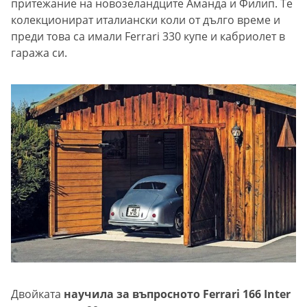
притежание на новозеландците Аманда и Филип. Те
колекционират италиански коли от дълго време и
преди това са имали Ferrari 330 купе и кабриолет в
гаража си.
Двойката
научила за въпросното Ferrari 166 Inter