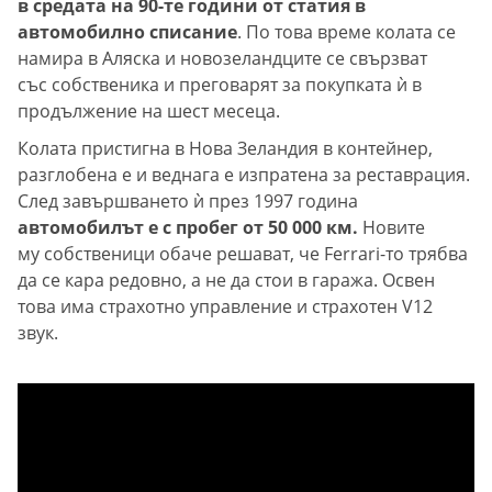
в средата на 90-те години от статия в
автомобилно списание
. По това време колата се
намира в Аляска и новозеландците се свързват
със собственика и преговарят за покупката ѝ в
продължение на шест месеца.
Колата пристигна в Нова Зеландия в контейнер,
разглобена е и веднага е изпратена за реставрация.
След завършването ѝ през 1997 година
автомобилът е с пробег от 50 000 км.
Новите
му собственици обаче решават, че Ferrari-то трябва
да се кара редовно, а не да стои в гаража. Освен
това има страхотно управление и страхотен V12
звук.