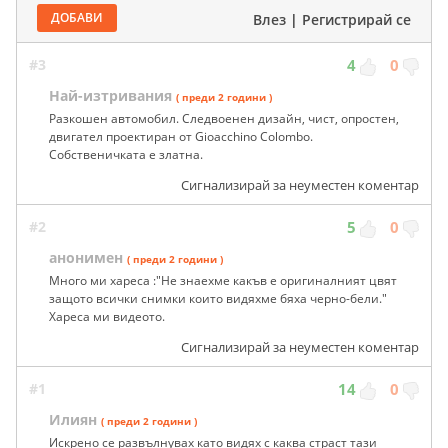
ДОБАВИ
Влез
|
Регистрирай се
#3
4
0
Най-изтривания
( преди 2 години )
Разкошен автомобил. Следвоенен дизайн, чист, опростен,
двигател проектиран от Gioacchino Colombo.
Собственичката е златна.
Сигнализирай за неуместен коментар
#2
5
0
анонимен
( преди 2 години )
Много ми хареса :"Не знаехме какъв е оригиналният цвят
защото всички снимки които видяхме бяха черно-бели."
Хареса ми видеото.
Сигнализирай за неуместен коментар
#1
14
0
Илиян
( преди 2 години )
Искрено се развълнувах като видях с каква страст тази