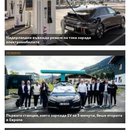
Нидерландия въвежда режим на тока заради
електромобилите
НОВИНИ
Първата станция, която зарежда EV за 5 минути, беше открита
в Европа