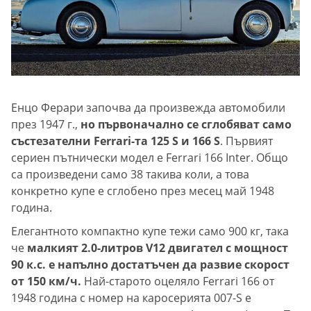
Енцо Ферари започва да произвежда автомобили
през 1947 г.,
но първоначално се сглобяват само
състезателни Ferrari-та 125 S и 166 S
. Първият
сериен пътнически модел е Ferrari 166 Inter. Общо
са произведени само 38 такива коли, а това
конкретно купе е сглобено през месец май 1948
година.
Елегантното компактно купе тежи само 900 кг, така
че
малкият 2.0-литров V12 двигател с мощност
90 к.с. е напълно достатъчен да развие скорост
от 150 км/ч.
Най-старото оцеляло Ferrari 166 от
1948 година с номер на каросерията 007-S е