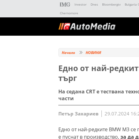
Investor
Dnes
Bloombergtv
Bulgaria 
Chernomore
Начало
НОВИНИ
Едно от най-редки
търг
На седана CRT е тествана тех
части
Петър Захариев
29.07.2024 16:
Едно от най-редките BMW M3 се 
е пуснат в производство,
за да 