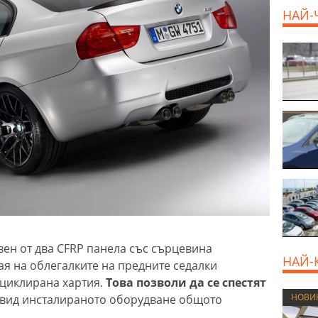
НАЙ-
ен от два CFRP панела със сърцевина
НАЙ-
ая на облегалките на предните седалки
ециклирана хартия.
Това позволи да се спестят
НОВИ
едвид инсталираното оборудване общото