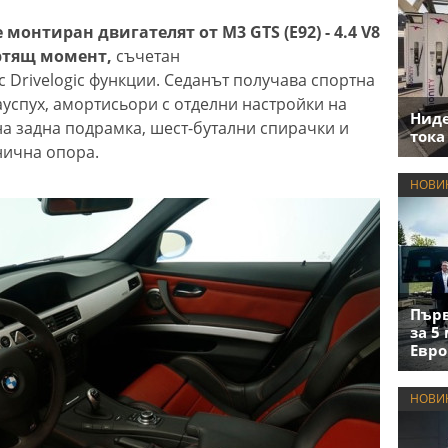
монтиран двигателят от M3 GTS (E92) - 4.4 V8
ъртящ момент,
съчетан
 Drivelogic функции. Седанът получава спортна
ауспух, амортисьори с отделни настройки на
Нид
на задна подрамка, шест-бутални спирачки и
тока
нична опора.
НОВИ
Първ
за 5
Евро
НОВИ