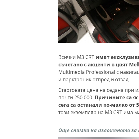
Всички M3 CRT
имат ексклузивн
съчетано с акценти в цвят Mel
Multimedia Professional с навига
и парктроник отпред и отзад.
Стартовата цена на седана при и
почти 250 000.
Причините са яс
сега са останали по-малко от 
този екземпляр на M3 CRT има ма
Още снимки на изложеното за 