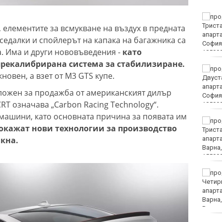
РЗИ: Растат случаите на
затлъстяване сред
, елементите за всмукване на въздух в предната
учениците във
седалки и спойлерът на капака на багажника са
Варненско
. Има и други нововъведения -
като
рекалибрирана система за стабилизиране.
Временно са
новен, а взет от M3 GTS купе.
преустановени
административните
ложен за продажба от американският дилър
услуги в КАТ - Варна и
CRT означава „Carbon Racing Technology“.
Трето РУ
машини, като основната причина за появата им
Сред еврейските
окажат нови технологии за производство
младежи в Банско
кна.
имало и нидерландци
Тийнейджърите били
повече от час жертвата
си на Младежкия хълм в
Пловдив