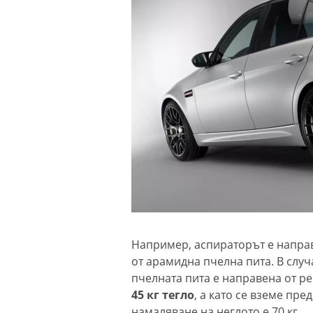
Например, аспираторът е направ
от арамидна пчелна пита. В случ
пчелната пита е направена от р
45 кг тегло
, а като се вземе пр
намаляване на неглото е 70 кг.