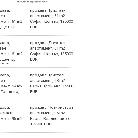
продава, Тристаен
Левс
апартамент, 61 m2
конт
София, Център, 185000
днес
EUR
продава, Двустаен
След
апартамент, 61 m2
евро
София, Център, 185000
„Лев
EUR
„Лок
в първенството на Българ
продава, Тристаен
Пеп 
апартамент, 68 m2
Куку
Варна, Трошево, 155000
EUR
продава, Четиристаен
Напо
апартамент, 96 m2
напа
Варна, Владиславово,
за з
152000 EUR