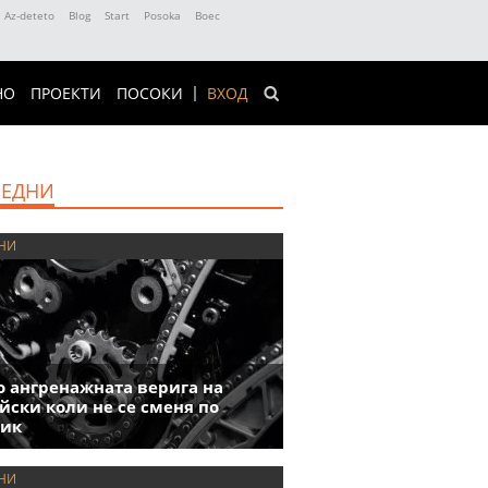
Az-deteto
Blog
Start
Posoka
Boec
НО
ПРОЕКТИ
ПОСОКИ
ВХОД
ЕДНИ
НИ
 ангренажната верига на
йски коли не се сменя по
фик
НИ