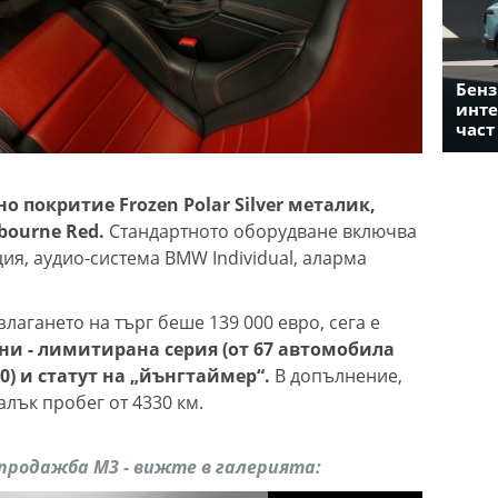
Бенз
инте
част
о покритие Frozen Polar Silver металик,
bourne Red.
Стандартното оборудване включва
ция, аудио-система BMW Individual, аларма
злагането на търг беше 139 000 евро, сега е
ни - лимитирана серия (от 67 автомобила
50) и статут на „йънгтаймер“.
В допълнение,
лък пробег от 4330 км.
продажба M3 - вижте в галерията: