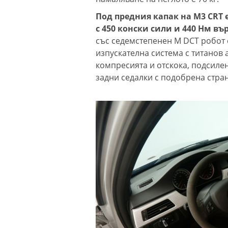
Под предния капак на M3 CRT е 
с 450 конски сили и 440 Нм в
със седемстепенен M DCT робот с
изпускателна система с титанов 
компресията и отскока, подсиле
задни седалки с подобрена стра