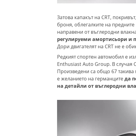
Затова капакът на CRT, покривът
броня, облегалките на предните 
направени от въглеродни влакна
регулируеми амортисьори и п
Дори двигателят на CRT не е обик
Редкият спортен автомобил е из
Enthusiast Auto Group. В случая 
Произведени са общо 67 такива 
е желанието на германците
да п
на детайли от въглеродни вла