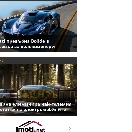
tti превърна Bolide в
овър за колекционери
НИ
вана елиминира най-големия
статък на електромобилите