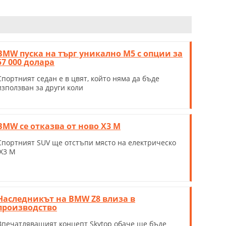
BMW пуска на търг уникално M5 с опции за
57 000 долара
Спортният седан е в цвят, който няма да бъде
използван за други коли
BMW се отказва от ново X3 M
Спортният SUV ще отстъпи място на електрическо
iX3 M
Наследникът на BMW Z8 влиза в
производство
Впечатляващият концепт Skytop обаче ще бъде