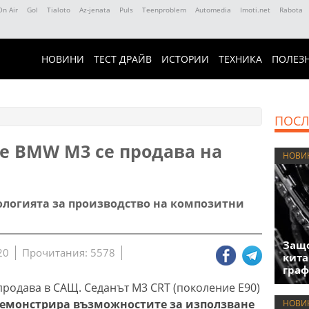
On Air
Gol
Tialoto
Az-jenata
Puls
Teenproblem
Automedia
Imoti.net
Rabota
НОВИНИ
ТЕСТ ДРАЙВ
ИСТОРИИ
ТЕХНИКА
ПОЛЕЗ
ПОСЛ
те BMW M3 се продава на
НОВИ
нологията за производство на композитни
Защо
20
Прочитания: 5578
кита
гра
продава в САЩ. Седанът M3 CRT (поколение E90)
демонстрира възможностите за използване
НОВИ