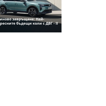
иново завръщане: Най-
ресните бъдещи коли с ДВГ - II