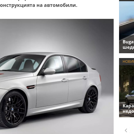
онструкцията на автомобили.
Buga
шедь
НОВИ
Кара
недо