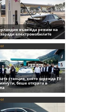
ерландия въвежда режим на
 заради електромобилите
НИ
ата станция, която зарежда EV
 минути, беше открита в
па
НИ