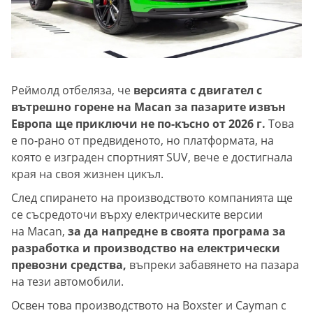
Реймолд отбеляза, че
версията с двигател с
вътрешно горене на Macan за пазарите извън
Европа ще приключи не по-късно от 2026 г.
Това
е по-рано от предвиденото, но платформата, на
която е изграден спортният SUV, вече е достигнала
края на своя жизнен цикъл.
След спирането на производството компанията ще
се съсредоточи върху електрическите версии
на Macan,
за да напредне в своята програма за
разработка и производство на електрически
превозни средства,
въпреки забавянето на пазара
на тези автомобили.
Освен това производството на Boxster и Cayman с