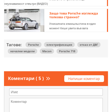
неузнаваемост отвътре (ВИДЕО)
Защо това Porsche изглежда
толкова странно?
Уникалната измишльотина в един
момент беше увита във вата
Тагове:
Porsche
електрификация
отказ от ДВГ
начални модели
Macan
Porsche 718
Коментари ( 5 )
Напиши коментар