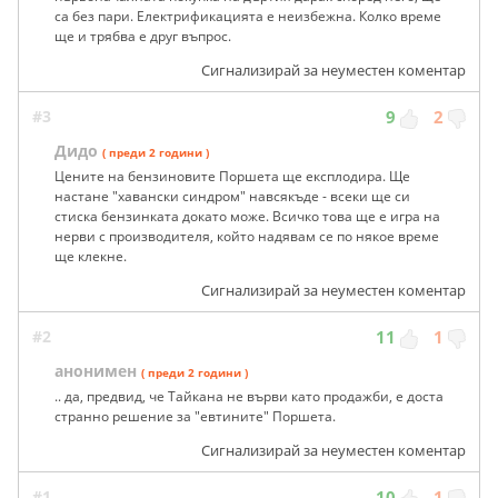
са без пари. Електрификацията е неизбежна. Колко време
ще и трябва е друг въпрос.
Сигнализирай за неуместен коментар
#3
9
2
Дидо
( преди 2 години )
Цените на бензиновите Поршета ще експлодира. Ще
настане "хавански синдром" навсякъде - всеки ще си
стиска бензинката докато може. Всичко това ще е игра на
нерви с производителя, който надявам се по някое време
ще клекне.
Сигнализирай за неуместен коментар
#2
11
1
анонимен
( преди 2 години )
.. да, предвид, че Тайкана не върви като продажби, е доста
странно решение за "евтините" Поршета.
Сигнализирай за неуместен коментар
#1
10
1