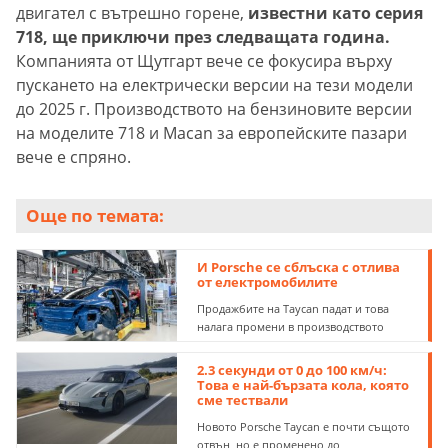
двигател с вътрешно горене,
известни като серия
718, ще приключи през следващата година.
Компанията от Щутгарт вече се фокусира върху
пускането на електрически версии на тези модели
до 2025 г. Производството на бензиновите версии
на моделите 718 и Macan за европейските пазари
вече е спряно.
Още по темата:
И Porsche се сблъска с отлива
от електромобилите
Продажбите на Taycan падат и това
налага промени в производството
2.3 секунди от 0 до 100 км/ч:
Това е най-бързата кола, която
сме тествали
Новото Porsche Taycan е почти същото
отвън, но е променено до