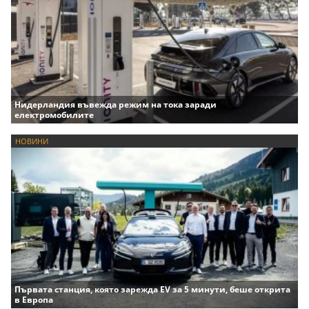
Нидерландия въвежда режим на тока заради
електромобилите
НОВИНИ
Първата станция, която зарежда EV за 5 минути, беше открита
в Европа