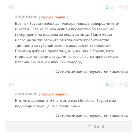
#2
5
4
анонимен
( преди 2 години )
Все пак Toyota трябва да пласира някъде водородните си
и клетки. Ето че са измислили перфектно приложение -
генериране на водород за пещи за пици. Пак е нещо
насреща за хвърлените от японското правителство
трилиони за субсидиране на водородни технологии.
Предвид добрите пропагандни умения на Toyota, като
нищо ще направи сътрудничество с fiat, да произвеждат
италиански пици с японски водород.
Сигнализирай за неуместен коментар
#1
6
4
анонимен
( преди 2 години )
Ето, че водородните скептици пак сбъркаха. Toyota има
водородно бъдеще. Ще прави пици.
Сигнализирай за неуместен коментар
1 - 3 от 3