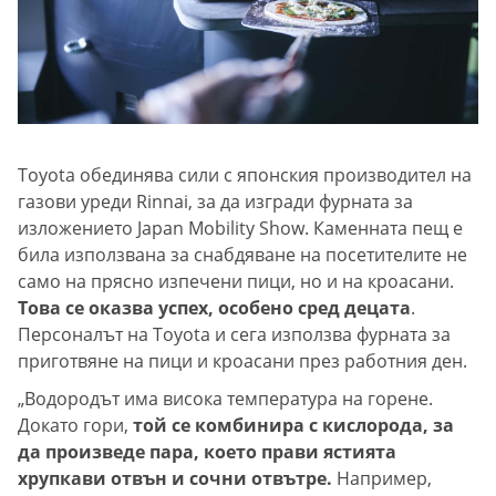
Toyota обединява сили с японския производител на
газови уреди Rinnai, за да изгради фурната за
изложението Japan Mobility Show. Каменната пещ е
била използвана за снабдяване на посетителите не
само на прясно изпечени пици, но и на кроасани.
Това се оказва успех, особено сред децата
.
Персоналът на Toyota и сега използва фурната за
приготвяне на пици и кроасани през работния ден.
„Водородът има висока температура на горене.
Докато гори,
той се комбинира с кислорода, за
да произведе пара, което прави ястията
хрупкави отвън и сочни отвътре.
Например,