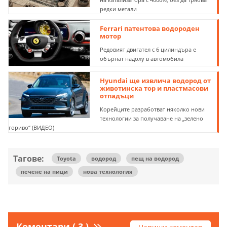
редки метали
Ferrari патентова водороден
мотор
Редовият двигател с 6 цилиндъра е
обърнат надолу в автомобила
Hyundai ще извлича водород от
животинска тор и пластмасови
отпадъци
Корейците разработват няколко нови
технологии за получаване на „зелено
гориво“ (ВИДЕО)
Тагове:
Toyota
водород
пещ на водород
печене на пици
нова технология
Коментари ( 3 )