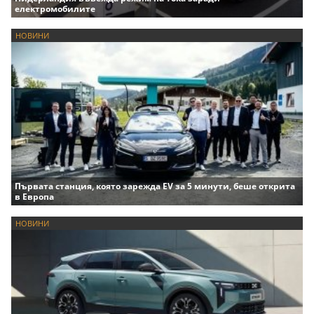
електромобилите
НОВИНИ
Първата станция, която зарежда EV за 5 минути, беше открита
в Европа
НОВИНИ