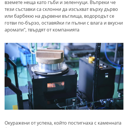
вземете неща като гъби и зеленчуци. Въпреки че
тези съставки са склонни да изсъхват върху дърво
или барбекю на дървени въглища, водородът се
готви по-бързо, оставяйки ги пълни с влага и вкусни
аромати", твърдят от компанията
Окуражени от успеха, който постигнаха с каменната