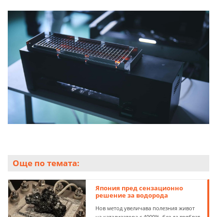
Още по темата:
Япония пред сензационно
решение за водорода
Нов метод увеличава полезния живот
на катализатора с 4000%, без да трябват