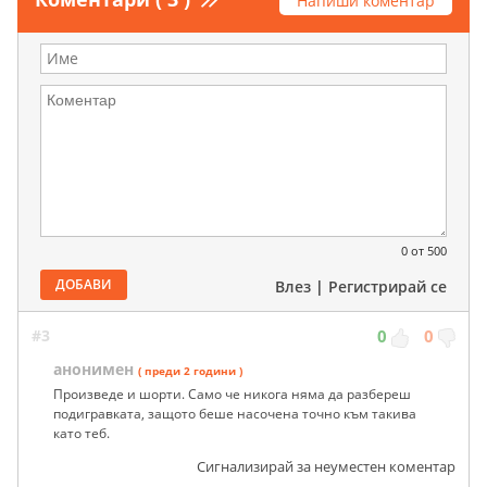
Напиши коментар
0
от 500
ДОБАВИ
Влез
|
Регистрирай се
#3
0
0
анонимен
( преди 2 години )
Произведе и шорти. Само че никога няма да разбереш
подигравката, защото беше насочена точно към такива
като теб.
Сигнализирай за неуместен коментар