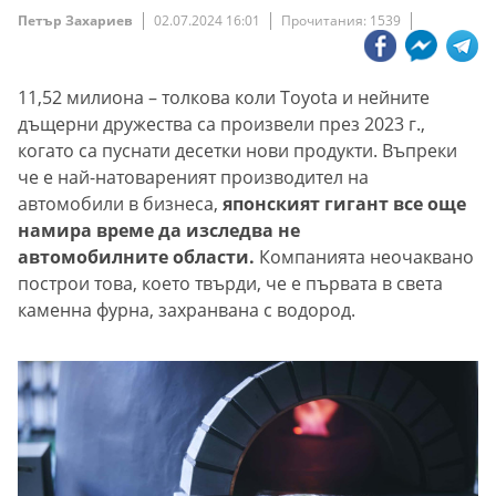
Петър Захариев
02.07.2024 16:01
Прочитания: 1539
11,52 милиона – толкова коли Toyota и нейните
дъщерни дружества са произвели през 2023 г.,
когато са пуснати десетки нови продукти. Въпреки
че е най-натовареният производител на
автомобили в бизнеса,
японският гигант все още
намира време да изследва не
автомобилните области.
Компанията неочаквано
построи това, което твърди, че е първата в света
каменна фурна, захранвана с водород.