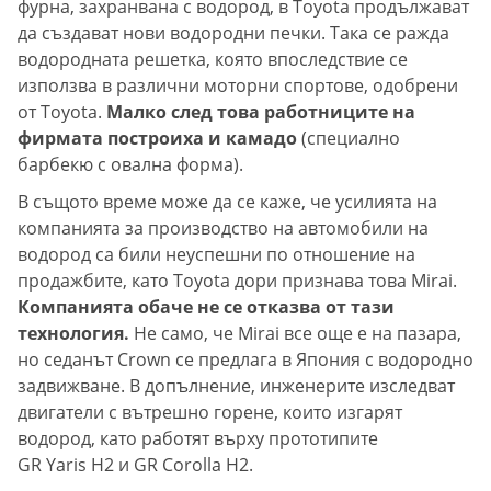
фурна, захранвана с водород, в Toyota продължават
да създават нови водородни печки. Така се ражда
водородната решетка, която впоследствие се
използва в различни моторни спортове, одобрени
от Toyota.
Малко след това работниците на
фирмата построиха и камадо
(специално
барбекю с овална форма).
В същото време може да се каже, че усилията на
компанията за производство на автомобили на
водород са били неуспешни по отношение на
продажбите, като Toyota дори признава това Mirai.
Компанията обаче не се отказва от тази
технология.
Не само, че Mirai все още е на пазара,
но седанът Crown се предлага в Япония с водородно
задвижване. В допълнение, инженерите изследват
двигатели с вътрешно горене, които изгарят
водород, като работят върху прототипите
GR Yaris H2 и GR Corolla H2.