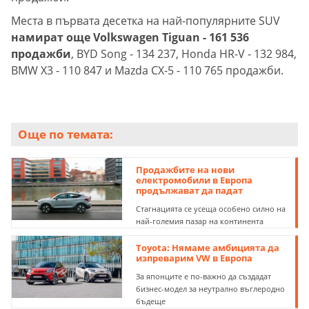
Места в първата десетка на най-популярните SUV
намират още Volkswagen Tiguan - 161 536
продажби
, BYD Song - 134 237, Honda HR-V - 132 984,
BMW X3 - 110 847 и Mazda CX-5 - 110 765 продажби.
Още по темата:
Продажбите на нови
електромобили в Европа
продължават да падат
Стагнацията се усеща особено силно на
най-големия пазар на континента
Toyota: Нямаме амбицията да
изпреварим VW в Европа
За японците е по-важно да създадат
бизнес-модел за неутрално въглеродно
бъдеще