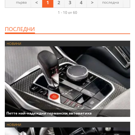
<
1
2
3
4
>
първа
последна
1 - 10 от 60
ПОСЛЕДНИ
НОВИНИ
Петте най-надеждни германски автоматика
НОВИНИ