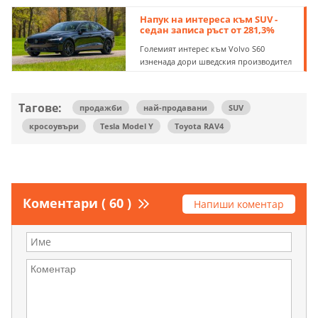
Напук на интереса към SUV -
седан записа ръст от 281,3%
Големият интерес към Volvo S60
изненада дори шведския производител
Тагове:
продажби
най-продавани
SUV
кросоувъри
Tesla Model Y
Toyota RAV4
Коментари ( 60 )
Напиши коментар