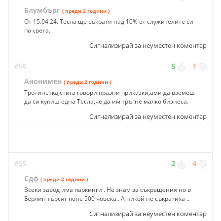
Блумбърг
( преди 2 години )
От 15.04.24. Тесла ще съкрати над 10% от служителите си
по света.
Сигнализирай за неуместен коментар
#56
5
1
Анонимен
( преди 2 години )
Тротинетка,стига говори празни приказки,ами да вземеш
да си купиш една Тесла,че да им тръгне малко бизнеса.
Сигнализирай за неуместен коментар
#55
2
4
Сдф
( преди 2 години )
Всеки завод има паркинги . Не знам за съкращения но в
Берлин търсят поне 500 човека . А никой не съкратиха ..
Сигнализирай за неуместен коментар