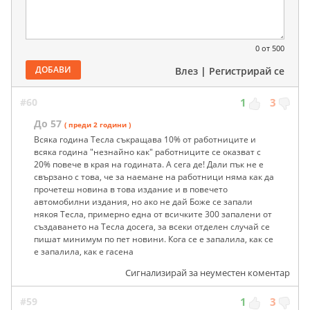
0
от 500
ДОБАВИ
Влез
|
Регистрирай се
#60
1
3
До 57
( преди 2 години )
Всяка година Тесла съкращава 10% от работниците и
всяка година "незнайно как" работниците се оказват с
20% повече в края на годината. А сега де! Дали пък не е
свързано с това, че за наемане на работници няма как да
прочетеш новина в това издание и в повечето
автомобилни издания, но ако не дай Боже се запали
някоя Тесла, примерно една от всичките 300 запалени от
създаването на Тесла досега, за всеки отделен случай се
пишат минимум по пет новини. Кога се е запалила, как се
е запалила, как е гасена
Сигнализирай за неуместен коментар
#59
1
3