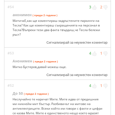
#54
3
2
анонимен
( преди 2 години )
МитичкЕ,как ще коментираш задръстените паркинги на
Тесла? Как ще коментираш съкращенията на персонал в
Тесла?Въпреки тези два факта твърдиш,че Тесла бележи
ръст?
Сигнализирай за неуместен коментар
#53
4
1
Анонимен
( преди 2 години )
Митко Бустеров,давай можеш още.
Сигнализирай за неуместен коментар
#52
4
1
До 50
( преди 2 години )
Неслучайно те наричат Мите. Мите идва от предишния
ми никнейм мит бъстър. Разбивачът на митове на
антиелектриците. Всеки който им говори с факти и цифри
се казва Мите. Мите е единственото нещо което мразят