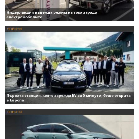
Нидерландия въвежда режим на тока заради
електромобилите
НОВИНИ
Първата станция, която зарежда EV за 5 минути, беше открита
в Европа
НОВИНИ