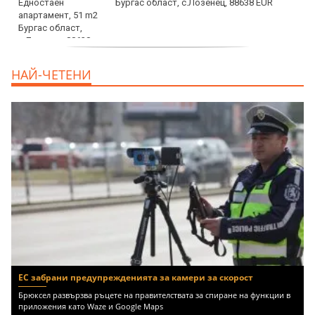
Бургас област, с.Лозенец, 88638 EUR
продава, Едностаен апартамент, 39 m2
НАЙ-ЧЕТЕНИ
Бургас област, к.к.Слънчев Бряг, 65500
EUR
ЕС забрани предупрежденията за камери за скорост
Брюксел развързва ръцете на правителствата за спиране на функции в
приложения като Waze и Google Maps