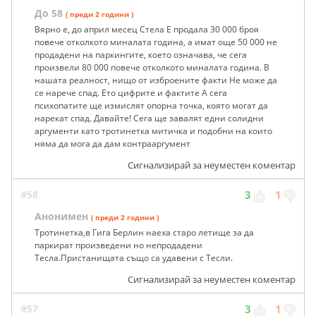
До 58
( преди 2 години )
Вярно е, до април месец Стела Е продала 30 000 броя
повече отколкото миналата година, а имат още 50 000 не
продадени на паркингите, което означава, че сега
произвели 80 000 повече отколкото миналата година. В
нашата реалност, нищо от изброените факти Не може да
се нарече спад. Ето цифрите и фактите А сега
психопатите ще измислят опорна точка, която могат да
нарекат спад. Давайте! Сега ще завалят едни солидни
аргументи като тротинетка митичка и подобни на които
няма да мога да дам контрааргумент
Сигнализирай за неуместен коментар
#58
3
1
Анонимен
( преди 2 години )
Тротинетка,в Гига Берлин наеха старо летище за да
паркират произведени но непродадени
Тесла.Пристанищата също са удавени с Тесли.
Сигнализирай за неуместен коментар
#57
3
1