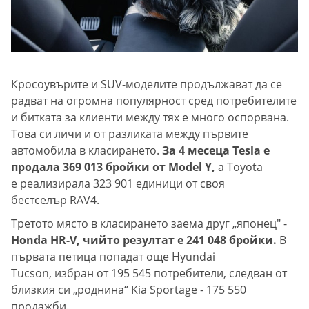
Кросоувърите и SUV-моделите продължават да се
радват на огромна популярност сред потребителите
и битката за клиенти между тях е много оспорвана.
Това си личи и от разликата между първите
автомобила в класирането.
За 4 месеца Tesla е
продала 369 013 бройки от Model Y,
а Toyota
е реализирала 323 901 единици от своя
бестселър RAV4.
Третото място в класирането заема друг „японец" -
Honda HR-V, чийто резултат е 241 048 бройки.
В
първата петица попадат още Hyundai
Tucson, избран от 195 545 потребители, следван от
близкия си „роднина“ Kia Sportage - 175 550
продажби.