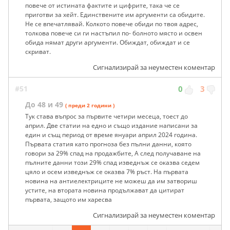
повече от истината фактите и цифрите, така че се
приготви за хейт. Единствените им аргументи са обидите.
Не се впечатлявай. Колкото повече обиди по твоя адрес,
толкова повече си ги настъпил по- болното място и освен
обида нямат други аргументи. Обиждат, обиждат и се
скриват.
Сигнализирай за неуместен коментар
#51
0
3
До 48 и 49
( преди 2 години )
Тук става въпрос за първите четири месеца, тоест до
април. Две статии на едно и също издание написани за
един и същ период от време януари април 2024 година.
Първата статия като прогноза без пълни данни, която
говори за 29% спад на продажбите, А след получаване на
пълните данни този 29% спад изведнъж се оказва седем
цяло и осем изведнъж се оказва 7% ръст. На първата
новина на антиелектриците не можеш да им затвориш
устите, на втората новина продължават да цитират
първата, защото им харесва
Сигнализирай за неуместен коментар