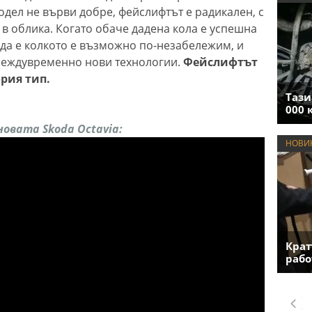
одел не върви добре, фейслифтът е радикален, с
в облика. Когато обаче дадена кола е успешна
 да е колкото е възможно по-незабележим, и
междувременно нови технологии.
Фейслифтът
ория тип.
Тази
000 
овата Skoda Octavia:
НОВИ
Крат
рабо