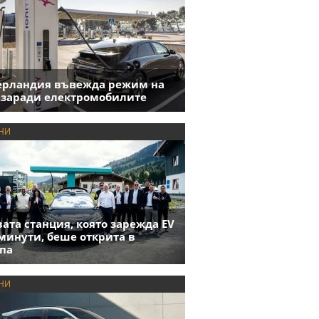
ерландия въвежда режим на
 заради електромобилите
НИ
ата станция, която зарежда EV
 минути, беше открита в
па
НИ