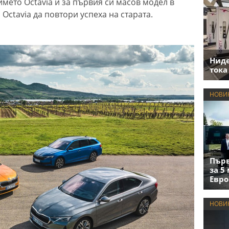
името Octavia и за първия си масов модел в
Octavia да повтори успеха на старата.
Нид
тока
НОВИ
Първ
за 5
Евро
НОВИ