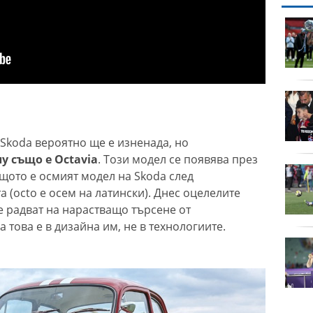
кораб на
продава, Къща, 471 m2
tic
Варна област, м-т Ален
га във
Мак, 530000 EUR
и след
дава под наем, Офис, 84
 в
m2 Варна, Общината,
2000 EUR
Skoda вероятно ще е изненада, но
у също е Octavia
. Този модел се появява през
 времето
продава, Двустаен
защото е осмият модел на Skoda след
апартамент, 54 m2
 (octo е осем на латински). Днес оцелелите
Варна, Завод Дружба,
е радват на нарастващо търсене от
155000 EUR
 това е в дизайна им, не в технологиите.
тване на
продава, Четиристаен
арна
апартамент, 105 m2
рофа
Варна, Кайсиева
Градина, 139500 EUR