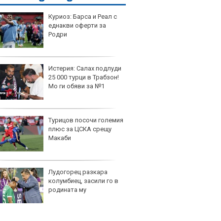
Куриоз: Барса и Реал с
еднакви оферти за
Родри
Истерия: Салах подлуди
25 000 турци в Трабзон!
Мо ги обяви за №1
Турицов посочи големия
плюс за ЦСКА срещу
Макаби
Лудогорец разкара
колумбиец, засили го в
родината му