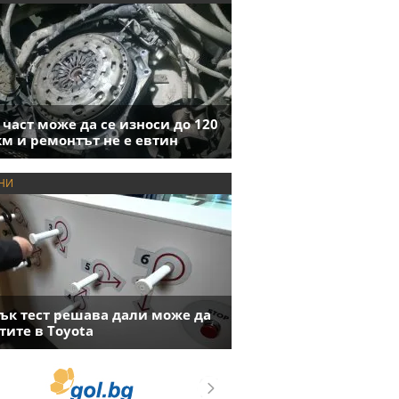
 част може да се износи до 120
км и ремонтът не е евтин
НИ
ък тест решава дали може да
тите в Toyota