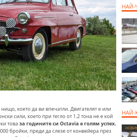
продава, Къща, 110 m2
НАЙ-
София, Доброславци
(с.), 275000 EUR
 нищо, което да ви впечатли. Двигателят е или
НАЙ-
конски сили, което при тегло от 1.2 тона не е кой
ки това
за годините си Octavia е голям успех.
НОВИ
,000 бройки, преди да слезе от конвейера през