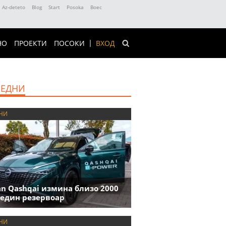
Az-deteto
Blog
Start
Posoka
Boec
НО
ПРОЕКТИ
ПОСОКИ
ВХОД
ЕДНИ
НИ
an Qashqai измина близо 2000
 един резервоар
НИ