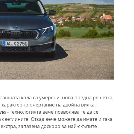
гашната кола са умерени: нова предна решетка,
с характерно очертание на двойна вилка.
гла
- технологията вече позволява те да се
 светлините. Отзад вече можете да имате и така
екстра, запазена доскоро за най-скъпите