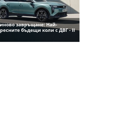
иново завръщане: Най-
ресните бъдещи коли с ДВГ - II