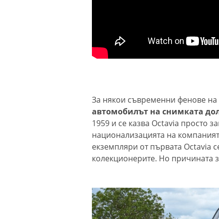
Легендарният 
"Грийнпийс" Arc
Sunrise присти
Варна
Осем задържан
побоя до смърт
Пловдив
За някои съвременни фенове на 
автомобилът на снимката дол
Какво ще бъде
1959 и се казва Octavia просто 
в петък?
национализацията на компанията
екземпляри от първата Octavia с
колекционерите. Но причината за
Голямо задръс
пътя Бургас - В
заради катаст