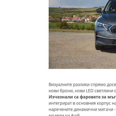
Визуалните разлики спрямо досе
нови брони, нови LED светлини 
Изчезнали са фаровете за мъ
интегрират в основния корпус на
наречените динамични мигачи - 
модели на Audi.