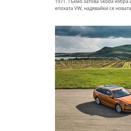
1971. Тъкмо затова Skoda избра 
епохата VW, надявайки се новата 