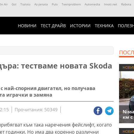
On Air
Gol
Tialoto
Az-jenata
Puls
Teenproblem
Automedia
Imoti.net
Rabota
НОВИНИ
ТЕСТ ДРАЙВ
ИСТОРИИ
ТЕХНИКА
ПОЛЕЗ
ПОСЛ
ъра: тестваме новата Skoda
НОВИ
 с най-спорния двигател, но получава
та играчки в замяна
2:15
Прочитания: 50349
Niss
км с
рибягват към така наречения фейслифт, когато
ет годинки. Но има два коренно различни
НОВИ