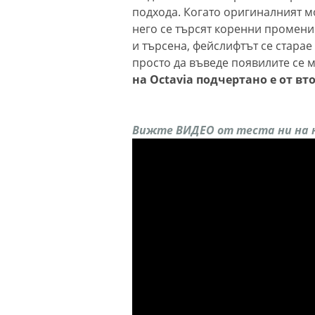
подхода. Когато оригиналният м
него се търсят коренни промени 
и търсена, фейслифтът се старае
просто да въведе появилите се 
на Оctavia подчертано е от вт
Вижте ВИДЕО от теста ни на н