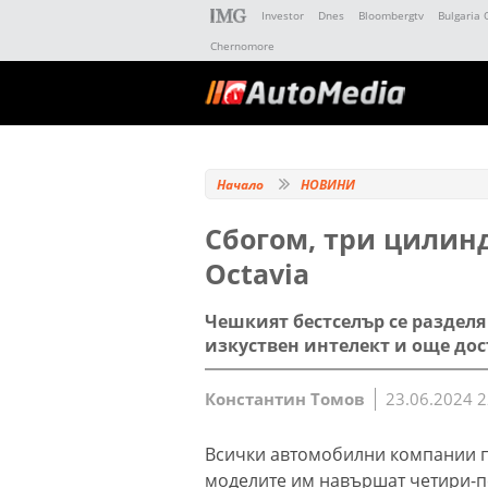
Investor
Dnes
Bloombergtv
Bulgaria 
Chernomore
Начало
НОВИНИ
Сбогом, три цилинд
Octavia
Чешкият бестселър се разделя
изкуствен интелект и още дос
Константин Томов
23.06.2024 2
Всички автомобилни компании п
моделите им навършат четири-п