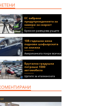
ЧЕТЕНИ
ЕС забрани
предупрежденията за
камери за скорост
Брюксел развързва ръцете
на правителствата за
спиране на функции в
108-годишна жена
приложения като Waze и
поднови шофьорската
Google Maps
си книжка
Американката покри всички
медицински изисквания, за
да получи документа
Брутална градушка
(ВИДЕО)
потроши 1000
автомобила
Щетите за италианската
автокъща се оценяват на 5
милиона евро
КОМЕНТИРАНИ
НИ