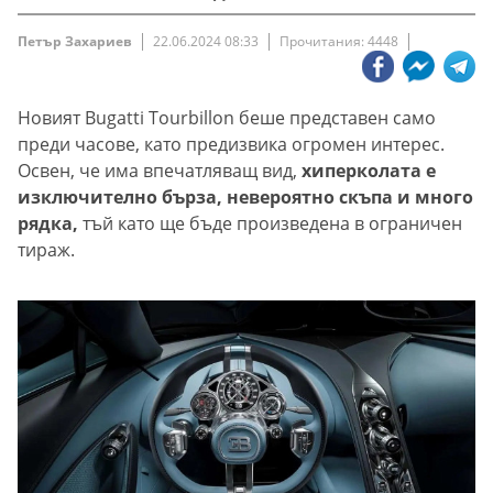
Петър Захариев
22.06.2024 08:33
Прочитания: 4448
Новият Bugatti Tourbillon беше представен само
преди часове, като предизвика огромен интерес.
Освен, че има впечатляващ вид,
хиперколата е
изключително бърза, невероятно скъпа и много
рядка,
тъй като ще бъде произведена в ограничен
тираж.