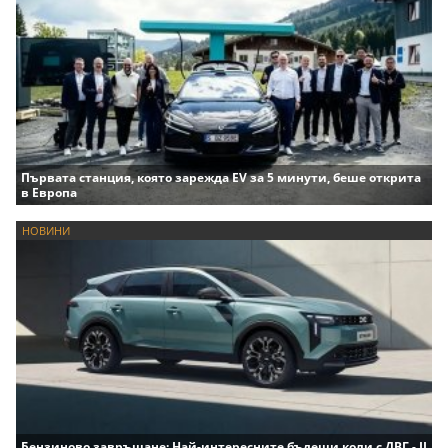
Първата станция, която зарежда EV за 5 минути, беше открита
в Европа
НОВИНИ
Бензиново завръщане: Най-интересните бъдещи коли с ДВГ - II