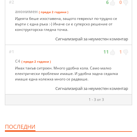
#2
6
0
анонимен
( преди 2 години )
Идеята беше изоставена, защото геврекът по-трудно се
върти с една ръка :-) Иначе си е суперско решение от
конструкторска гледна точка.
Сигнализирай за неуместен коментар
#1
11
1
C4
( преди 2 години )
Имах такъв ситроен. Много удобна кола. Само малко
електрически проблеми имаше. И удобна задна седалка
имаше една колежка много се радваше.
Сигнализирай за неуместен коментар
1 - 3 от 3
ПОСЛЕДНИ