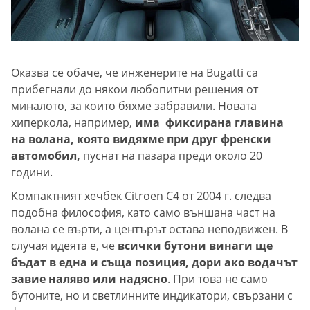
Оказва се обаче, че инженерите на Bugatti са
прибегнали до някои любопитни решения от
миналото, за които бяхме забравили. Новата
хиперкола, например,
има фиксирана главина
на волана, която видяхме при друг френски
автомобил,
пуснат на пазара преди около 20
години.
Компактният хечбек Citroen C4 от 2004 г. следва
подобна философия, като само външана част на
волана се върти, а центърът остава неподвижен. В
случая идеята е, че
всички бутони винаги ще
бъдат в една и съща позиция, дори ако водачът
завие наляво или надясно
. При това не само
бутоните, но и светлинните индикатори, свързани с