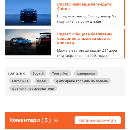
Bugatti изпраща легендата
Chiron
Последният автомобил под номер 500
получи неповторим дизайн
Bugatti обещава безплатни
бензиностанции за своите
клиенти
Марката е готова да защити ДВГ дори
след забраната през 2035 година
Тагове:
Bugatii
Tourbillon
хиперкола
Citroën C4
волан
фиксирана главина на волана
френски производители
Коментари ( 3 )
Напиши коментар