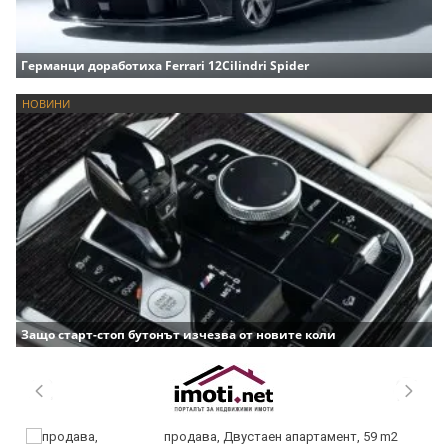
Германци доработиха Ferrari 12Cilindri Spider
НОВИНИ
Защо старт-стоп бутонът изчезва от новите коли
продава, Двустаен апартамент, 59 m2