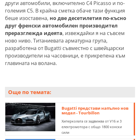
други автомобили, включително C4 Picasso и по-
големия C5. В крайна сметка обаче тази функция
беше изоставена,
но две десетилетия по-късно
друг френски автомобилен производител
преразглежда идеята
, извеждайки я на съвсем
ново ниво. Титаниевата арматурна група,
разработена от Bugatti съвместно с швейцарски
производители на часовници, е прикрепена към
главината на волана.
Още по темата:
Bugatti представи напълно нов
модел - Tourbillon
Хиперколата се задвижва от V16 и 3
електромотора с общо 1800 конски
сили