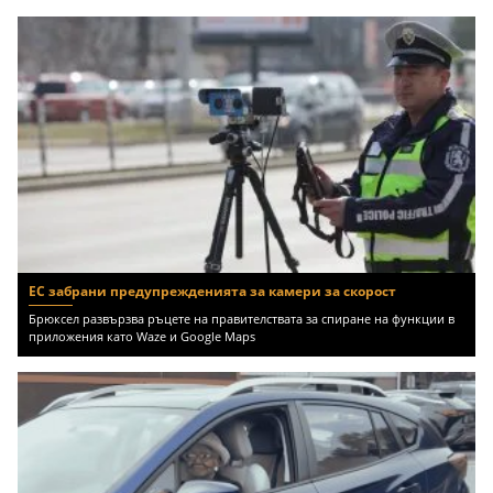
ЕС забрани предупрежденията за камери за скорост
Брюксел развързва ръцете на правителствата за спиране на функции в
приложения като Waze и Google Maps