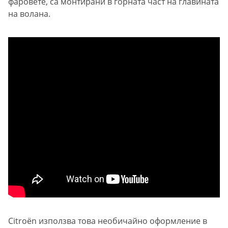
фаровете, са монтирани в горната част на главината
на волана.
Citroën използва това необичайно оформление в