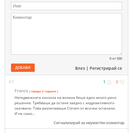
0
от 500
ДОБАВИ
Влез
|
Регистрирай се
#3
1
0
France
( преди 2 години )
Неподвижната конзола на волана беше едно много умно
решение. Трябваше да остане заедно с хидроактивното
окачване. Това различаваше Citroen от всички останали.
И не само...
Сигнализирай за неуместен коментар