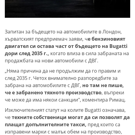
Запитан за бъдещето на автомобилите в Лондон,
хърватският предприемач заяви, ч
е бензиновият
двигател си остава част от бъдещето на Bugatti
дори след 2035 г.,
когато влиза в сила забраната на
продажбата на нови автомобили с ДВГ.
„Няма причина да не продължим да го правим и
след 2035 г. Четох внимателно разпоредбите за
забрана на автомобилите с ДВГ,
но там не пише,
че е забранено тяхното производство
, въпреки
че може да има някои санкции", коментира Римац.
Изключителният статут на колите Bugatti означава,
че
техните собственици могат да си позволят да
плащат допълнителните такси,
пред които са
изправени марки с малък обем на производство,