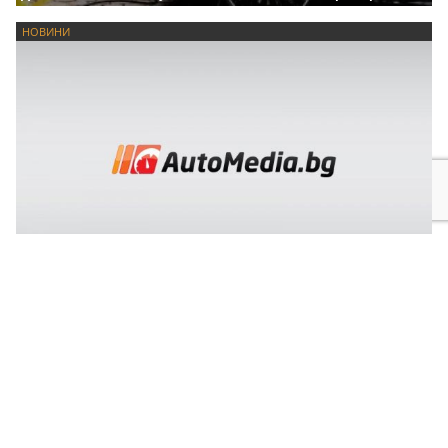
НОВИНИ
Новата платформа на Honda ще се прави от индийци
Украйна: Не сме насочвали умишлено
дрон към България