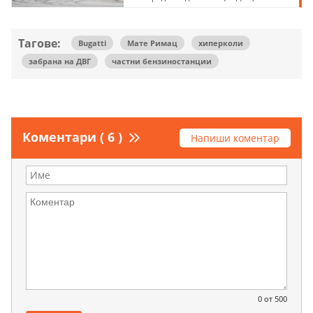
Тагове:
Bugatti
Мате Римац
хиперколи
забрана на ДВГ
частни бензиностанции
Коментари ( 6 )
Напиши коментар
0
от 500