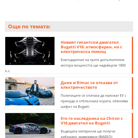
Още по темата:
Новият гигантски двигател
Bugatti V16: атмосферен, но с
електрическа помощ
Благодарение на трите допълнителни
мотора мощността ще надхвърли 1800
к.с.
Даже и Rimac се отказва от
електричеството
Политиците се опитаха да наложат ЕV с
принуда и отблъснаха хората, обяснява
шефът на Bugatti
Ето го наследника на Chiron с
V16 двигател на Bugatti
Бъдещата хиперкола ще получи
хибридно задвижване (ВИДЕО)