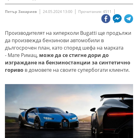
Петър Захариев
24.05.2024 13:00
Прочитания: 4511
Производителят на хиперколи Bugatti ще продължи
да произвежда бензинови автомобили в
дългосрочен план, като според шефа на марката
- Мате Римац,
може да се стигне дори до
изграждане на бензиностанции за синтетично
гориво
в домовете на своите супербогати клиенти.