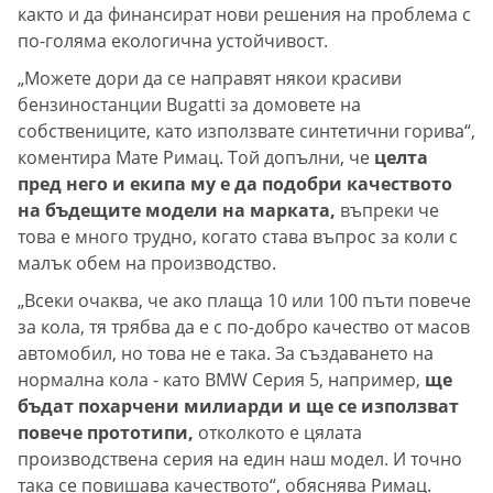
както и да финансират нови решения на проблема с
по-голяма екологична устойчивост.
„Можете дори да се направят някои красиви
бензиностанции Bugatti за домовете на
собствениците, като използвате синтетични горива“,
коментира Мате Римац. Той допълни, че
целта
пред него и екипа му е да подобри качеството
на бъдещите модели на марката,
въпреки че
това е много трудно, когато става въпрос за коли с
малък обем на производство.
„Всеки очаква, че ако плаща 10 или 100 пъти повече
за кола, тя трябва да е с по-добро качество от масов
автомобил, но това не е така. За създаването на
нормална кола - като BMW Серия 5, например,
ще
бъдат похарчени милиарди и ще се използват
повече прототипи,
отколкото е цялата
производствена серия на един наш модел. И точно
така се повишава качеството“, обяснява Римац.