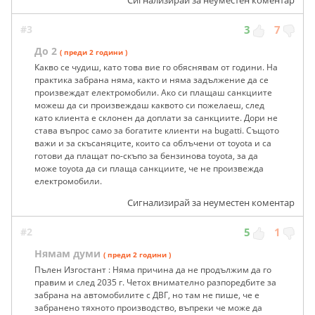
Сигнализирай за неуместен коментар
#3
3
7
До 2
( преди 2 години )
Какво се чудиш, като това вие го обяснявам от години. На
практика забрана няма, както и няма задължение да се
произвеждат електромобили. Ако си плащаш санкциите
можеш да си произвеждаш каквото си пожелаеш, след
като клиента е склонен да доплати за санкциите. Дори не
става въпрос само за богатите клиенти на bugatti. Същото
важи и за скъсаняците, които са облъчени от toyota и са
готови да плащат по-скъпо за бензинова toyota, за да
може toyota да си плаща санкциите, че не произвежда
електромобили.
Сигнализирай за неуместен коментар
#2
5
1
Нямам думи
( преди 2 години )
Пълен Изгостант : Няма причина да не продължим да го
правим и след 2035 г. Четох внимателно разпоредбите за
забрана на автомобилите с ДВГ, но там не пише, че е
забранено тяхното производство, въпреки че може да