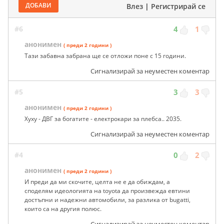
ДОБАВИ
Влез
|
Регистрирай се
#6
4
1
анонимен
( преди 2 години )
Тази забавна забрана ще се отложи поне с 15 години.
Сигнализирай за неуместен коментар
#5
3
3
анонимен
( преди 2 години )
Хуху - ДВГ за богатите - електрокари за плебса.. 2035.
Сигнализирай за неуместен коментар
#4
0
2
анонимен
( преди 2 години )
И преди да ми скочите, целта не е да обиждам, а
споделям идеологията на toyota да произвежда евтини
достъпни и надежни автомобили, за разлика от bugatti,
които са на другия полюс.