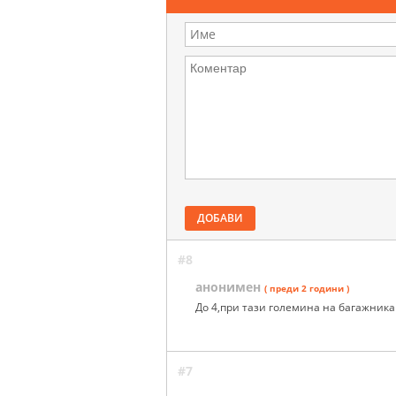
ДОБАВИ
#8
анонимен
( преди 2 години )
До 4,при тази големина на багажника
#7