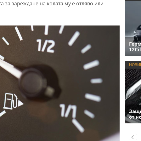
а за зареждане на колата му е отляво или
Герм
12Cil
НОВИ
Защо
от н