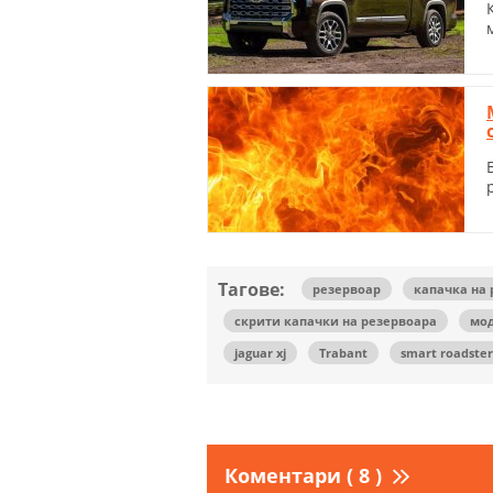
Тагове:
резервоар
капачка на
скрити капачки на резервоара
мо
jaguar xj
Trabant
smart roadster
Коментари ( 8 )