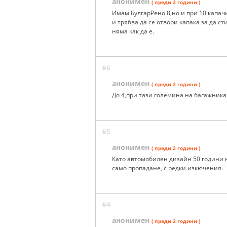
анонимен
( преди 2 години )
Имам БулгарРено 8,но и при 10 капач
и трябва да се отвори капака за да с
няма как да е.
#6
анонимен
( преди 2 години )
До 4,при тази големина на багажника
#5
анонимен
( преди 2 години )
Като автомобилен дизайн 50 години н
само пропадане, с редки изкючения.
#4
анонимен
( преди 2 години )