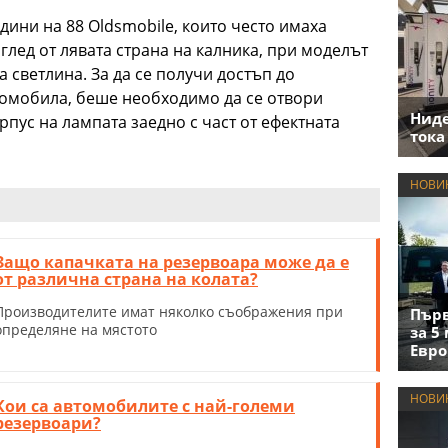
дини на 88 Oldsmobile, които често имаха
глед от лявата страна на калника, при моделът
ата светлина. За да се получи достъп до
томобила, беше необходимо да се отвори
Нид
рпус на лампата заедно с част от ефектната
тока
НОВИ
Защо капачката на резервоара може да е
от различна страна на колата?
Производителите имат няколко съображения при
Първ
определяне на мястото
за 5
Евро
НОВИ
Кои са автомобилите с най-големи
резервоари?