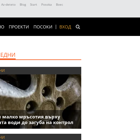
Az-deteto
Blog
Start
Posoka
Boec
НО
ПРОЕКТИ
ПОСОКИ
ВХОД
ЕДНИ
НИ
 малко мръсотия върху
та води до загуба на контрол
НИ