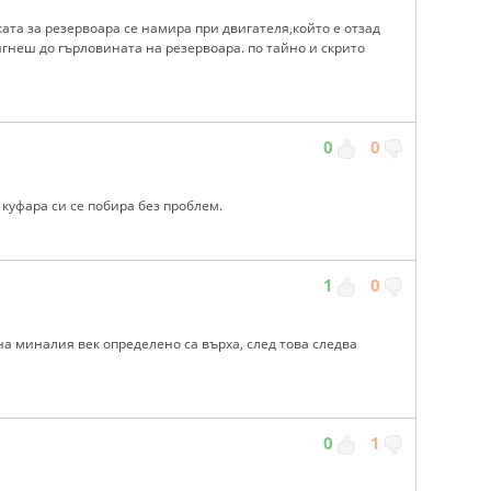
ката за резервоара се намира при двигателя,който е отзад
тигнеш до гърловината на резервоара. по тайно и скрито
0
0
 куфара си се побира без проблем.
1
0
а миналия век определено са върха, след това следва
0
1