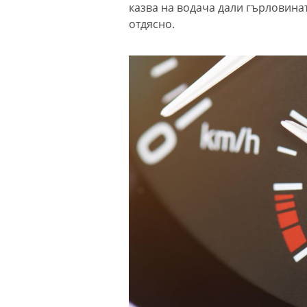
казва на водача дали гърловинат
отдясно.