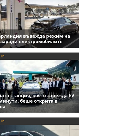
ерландия въвежда режим на
 заради електромобилите
НИ
ата станция, която зарежда EV
 минути, беше открита в
па
НИ