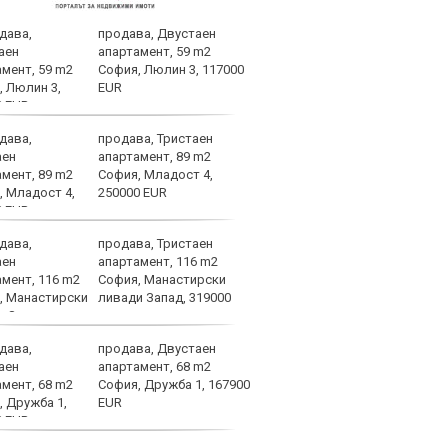
продава, Двустаен
Лошо
апартамент, 59 m2
ще п
София, Люлин 3, 117000
във 
EUR
продава, Тристаен
Брун
апартамент, 89 m2
меди
София, Младост 4,
Севе
250000 EUR
продава, Тристаен
Атра
апартамент, 116 m2
заби
София, Манастирски
ливади Запад, 319000
продава, Двустаен
Спор
апартамент, 68 m2
днес
София, Дружба 1, 167900
EUR