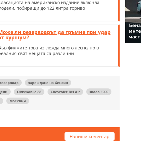
Класацията на американско издание включва
модели, побиращи до 122 литра гориво
Бенз
инте
Може ли резервоарът да гръмне при удар
част
от куршум?
Във филмите това изглежда много лесно, но в
реалния свят нещата са различни
 резервоар
зареждане на бензин
дели
Oldsmobile 88
Chevrolet Bel Air
skoda 1000
Москвич
Напиши коментар