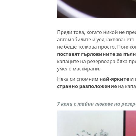
Преди това, когато никой не пр
автомобилите и уеднаквяването 
не беше толкова просто. Поняк
поставят гърловините за пълн
капаците на резервоара бяха пр
умело маскирани.
Нека си спомним
най-ярките и
странно разположение
на капа
7 коли с тайни люкове на резер