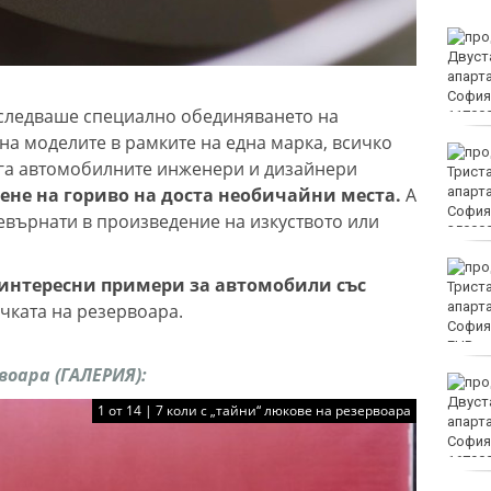
Винисиус Жуниор
преподписа с Реал
(Мадрид)
еследваше специално обединяването на
на моделите в рамките на една марка, всичко
ЦСКА удари с 3:0 Макаби
ога автомобилните инженери и дизайнери
като гост
ене на гориво на доста необичайни места.
А
евърнати в произведение на изкуството или
Тъжна вест! Почина
 интересни примери за автомобили със
голямо име в
медицината
чката на резервоара.
EUR
воара (ГАЛЕРИЯ):
Златото стигна до 4295
долара за унция
1 от 14 | 7 коли с „тайни“ люкове на резервоара