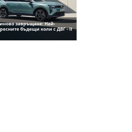
иново завръщане: Най-
ресните бъдещи коли с ДВГ - II