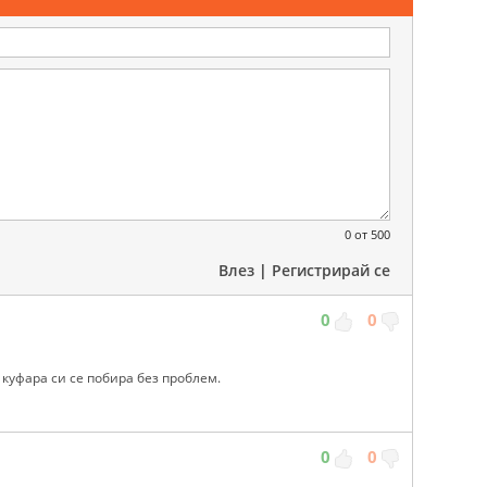
0
от 500
Влез
|
Регистрирай се
0
0
 куфара си се побира без проблем.
0
0