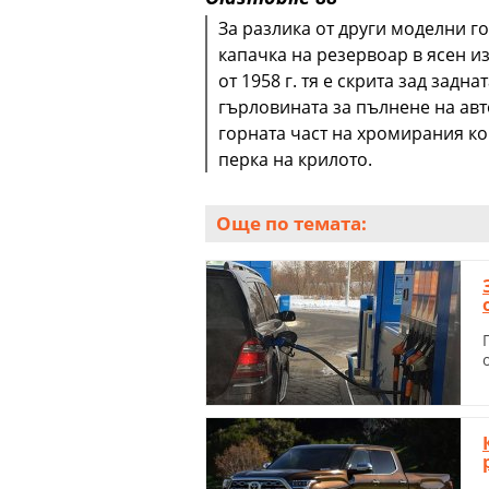
За разлика от други моделни го
капачка на резервоар в ясен из
от 1958 г. тя е скрита зад задн
гърловината за пълнене на ав
горната част на хромирания ко
перка на крилото.
Още по темата: