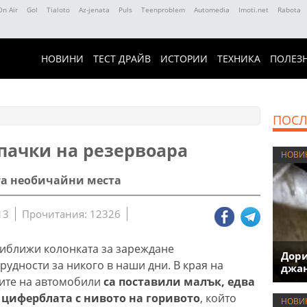
On Air
Gol
Tialoto
Az-jenata
Puls
Teenproblem
Automedia
Imoti.net
Rabota
НОВИНИ
ТЕСТ ДРАЙВ
ИСТОРИИ
ТЕХНИКА
ПОЛЕЗ
ПОСЛ
апачки на резервоара
НОВИ
ста необичайни места
13
Прочитания: 12326
приближи колонката за зареждане
Дори
рудности за никого в наши дни. В края на
джан
ите на автомобили
са поставили малък, едва
циферблата с нивото на горивото
, който
НОВИ