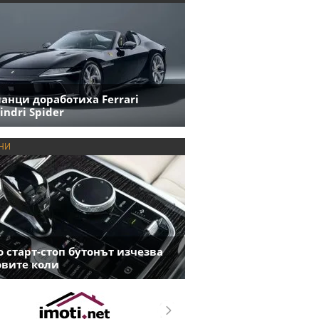
анци доработиха Ferrari
indri Spider
НИ
 старт-стоп бутонът изчезва
овите коли