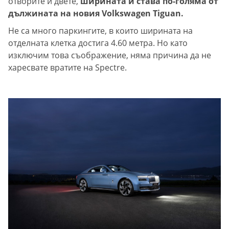
отворите и двете,
ширината й става по-голяма от
дължината на новия Volkswagen Tiguan.
Не са много паркингите, в които ширината на
отделната клетка достига 4.60 метра. Но като
изключим това съображение, няма причина да не
харесвате вратите на Spectre.