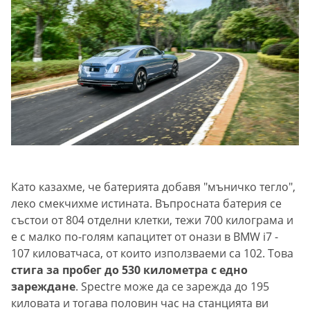
Като казахме, че батерията добавя "мъничко тегло",
леко смекчихме истината. Въпросната батерия се
състои от 804 отделни клетки, тежи 700 килограма и
е с малко по-голям капацитет от онази в BMW i7 -
107 киловатчаса, от които използваеми са 102. Това
стига за пробег до 530 километра с едно
зареждане
. Spectre може да се зарежда до 195
киловата и тогава половин час на станцията ви