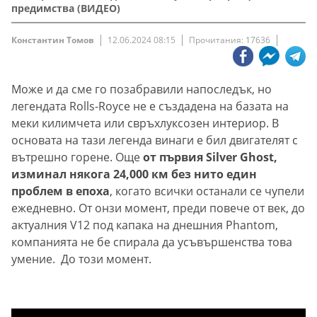
предимства (ВИДЕО)
Константин Томов
12.06.2024 08:15
Прочитания: 17636
Може и да сме го позабравили напоследък, но
легендата Rolls-Royce не е създадена на базата на
меки килимчета или свръхлуксозен интериор. В
основата на тази легенда винаги е бил двигателят с
вътрешно горене. Още
от първия Silver Ghost,
изминал някога 24,000 км без нито един
проблем в епоха
, когато всички останали се чупели
ежедневно. От онзи момент, преди повече от век, до
актуалния V12 под капака на днешния Phantom,
компанията не бе спирала да усъвършенства това
умение. До този момент.