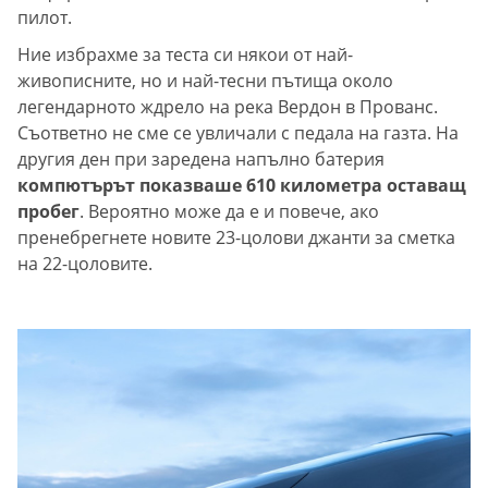
пилот.
Ние избрахме за теста си някои от най-
живописните, но и най-тесни пътища около
легендарното ждрело на река Вердон в Прованс.
Съответно не сме се увличали с педала на газта. На
другия ден при заредена напълно батерия
компютърът показваше 610 километра оставащ
пробег
. Вероятно може да е и повече, ако
пренебрегнете новите 23-цолови джанти за сметка
на 22-цоловите.