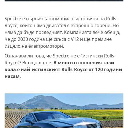
Spectre e първият автомобил в историята на Rolls-
Royce, който няма двигател с вътрешно горене. Но
няма да бъде последният. Компанията вече обеща,
че до 2030 година ще скъса с V12 и ще премине
изцяло на електромотори.
Означава ли това, че Spectre не е "истински Rolls-
Royce"? Всъщност не.
В много отношения тази
кола е най-истинският Rolls-Royce от 120 години
насам
.