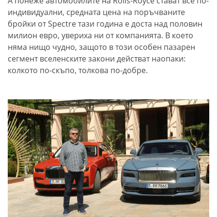
А понеже автомобилите на Rolls-Royce стават все по-
индивидуални, средната цена на поръчваните
бройки от Spectre тази година е доста над половин
милион евро, увериха ни от компанията. В което
няма нищо чудно, защото в този особен пазарен
сегмент вселенските закони действат наопаки:
колкото по-скъпо, толкова по-добре.