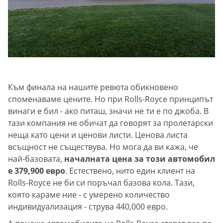
Към финала на нашите ревюта обикновено
споменаваме цените. Но при Rolls-Royce принципът
винаги е бил - ако питаш, значи не ти е по джоба. В
тази компания не обичат да говорят за пролетарски
неща като цени и ценови листи. Ценова листа
всъщност не съществува. Но мога да ви кажа, че
най-базовата,
началната цена за този автомобил
е 379,900 евро
. Естествено, нито един клиент на
Rolls-Royce не би си поръчал базова кола. Тази,
която караме ние - с умерено количество
индивидуализация - струва 440,000 евро.