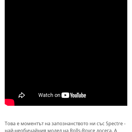
Това е моментът на запознанството ни със Spectre -
най-необичайния модел на Rolls-Royce досега. А