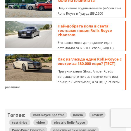
коли на планетата
Надникваме в удивителната фабрика на
Rolls-Royce в Гудууд (ВИДЕО)
Най-добрата кола в света:
тестваме новия Rolls-Royce
Phantom
Ето какво може да предложи един
автомобил за 605 000 евро (ВИДЕО)
Как изглежда един Rolls-Royce с
екстри за 180,000 евро? (ТЕСТ)
При уникалния Ghost Amber Roads
доплащането не е за повече коне или
по-скъпи материали, а за нещо съвсем
различно
Тагове:
Rolls-Royce Spectre
Kolela
review
test drive
video
electric Rolls-Royce
Ролс-Ройс Спектър
електрически ролс-ройс