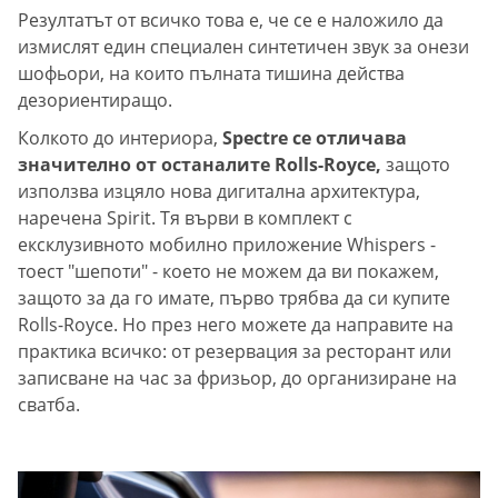
Резултатът от всичко това е, че се е наложило да
измислят един специален синтетичен звук за онези
шофьори, на които пълната тишина действа
дезориентиращо.
Колкото до интериора,
Spectre се отличава
значително от останалите Rolls-Royce,
защото
използва изцяло нова дигитална архитектура,
наречена Spirit. Тя върви в комплект с
ексклузивното мобилно приложение Whispers -
тоест "шепоти" - което не можем да ви покажем,
защото за да го имате, първо трябва да си купите
Rolls-Royce. Но през него можете да направите на
практика всичко: от резервация за ресторант или
записване на час за фризьор, до организиране на
сватба.