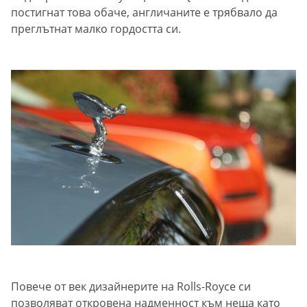
постигнат това обаче, англичаните е трябвало да
преглътнат малко гордостта си.
Повече от век дизайнерите на Rolls-Royce си
позволяват откровена надменност към неща като