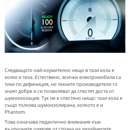
Следващото най-изумително нещо в тази кола е
колко е тиха. Естествено, всички електромобили са
тихи по дефиниция, но техните производители го
знаят добре и си позволяват да спестят доста от
шумоизолация. Тук не е спестено нищо: тази кола е
също толкова шумоизолирана, колкото е и
Phantom.
Това означава педантично внимание към
въздушните шумове от страна на дизайнерите,