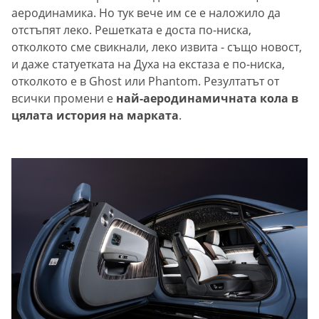
аеродинамика. Но тук вече им се е наложило да
отстъпят леко. Решетката е доста по-ниска,
отколкото сме свикнали, леко извита - също новост,
и даже статуетката на Духа на екстаза е по-ниска,
отколкото е в Ghost или Phantom. Резултатът от
всички промени е
най-аеродинамичната кола в
цялата история на марката
.