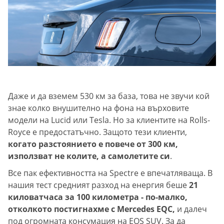
Даже и да вземем 530 км за база, това не звучи кой
знае колко внушително на фона на върховите
модели на Lucid или Tesla. Но за клиентите на Rolls-
Royce е предостатъчно. Защото тези клиенти,
когато разстоянието е повече от 300 км,
използват не колите, а самолетите си
.
Все пак ефективността на Spectre е впечатляваща. В
нашия тест средният разход на енергия беше
21
киловатчаса за 100 километра - по-малко,
отколкото постигнахме с Mercedes EQC,
и далеч
под огромната консумация на EQS SUV. За да