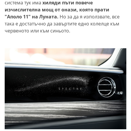
система тук има
хиляди пъти повече
изчислителна мощ от онази, която прати
"Аполо 11" на Луната.
Но за да я използвате, все
така е достатъчно да завъртите едно колелце към
червеното или към синьото.