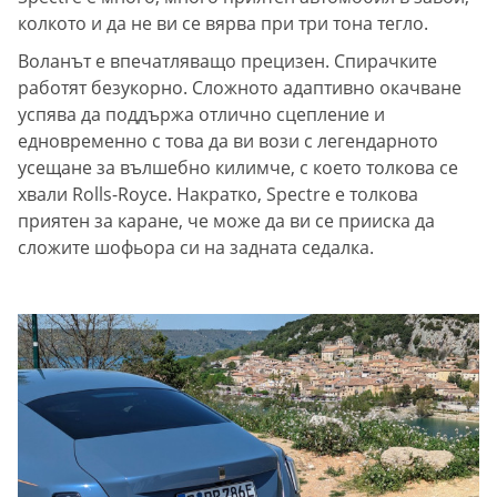
колкото и да не ви се вярва при три тона тегло.
Воланът е впечатляващо прецизен. Спирачките
работят безукорно. Сложното адаптивно окачване
успява да поддържа отлично сцепление и
едновременно с това да ви вози с легендарното
усещане за вълшебно килимче, с което толкова се
хвали Rolls-Royce. Накратко, Spectre е толкова
приятен за каране, че може да ви се прииска да
сложите шофьора си на задната седалка.