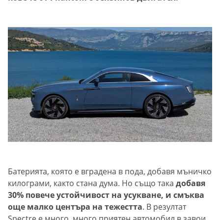
Батерията, която е вградена в пода, добавя мъничко
килограми, както стана дума. Но също така
добавя
30% повече устойчивост на усукване, и смъква
още малко центъра на тежестта
. В резултат
Spectre е много, много приятен автомобил в завои,