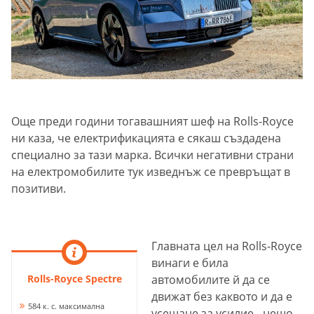
Още преди години тогавашният шеф на Rolls-Royce
ни каза, че електрификацията е сякаш създадена
специално за тази марка. Всички негативни страни
на електромобилите тук изведнъж се превръщат в
позитиви.
Главната цел на Rolls-Royce
винаги е била
Rolls-Royce Spectre
автомобилите й да се
движат без каквото и да е
584 к. с. максимална
усещане за усилие - нещо,