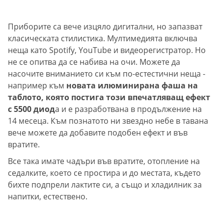
Приборите са вече изцяло дигитални, но запазват
класическата стилистика. Мултимедията включва
неща като Spotify, YouTube и видеорегистратор. Но
не се опитва да се набива на очи. Можете да
насочите вниманието си към по-естестични неща -
например към
новата илюминирана фаша на
таблото, която постига този впечатляващ ефект
с 5500 диод
а и е разработвана в продължение на
14 месеца. Към познатото ни звездно небе в тавана
вече можете да добавите подобен ефект и във
вратите.
Все така имате чадъри във вратите, отопление на
седалките, което се простира и до местата, където
бихте подпрели лактите си, а също и хладилник за
напитки, естествено.