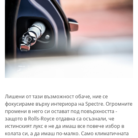
Лишени от тази възможност обаче, ние се
фокусираме върху интериора на Spectre. Огромните
промени в него си остават под повърхността -
защото в Rolls-Royce отдавна са осъзнали, че
истинският лукс е не да имаш все повече избор в
колата си, а да имаш по-малко. Само климатичната