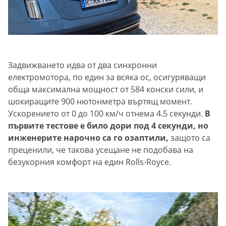
Задвижването идва от два синхронни
електромотора, по един за всяка ос, осигуряващи
обща максимална мощност от 584 конски сили, и
шокиращите 900 нютонметра въртящ момент.
Ускорението от 0 до 100 км/ч отнема 4.5 секунди.
В
първите тестове е било дори под 4 секунди, но
инженерите нарочно са го озаптили,
защото са
преценили, че такова усещане не подобава на
безукорния комфорт на един Rolls-Royce.