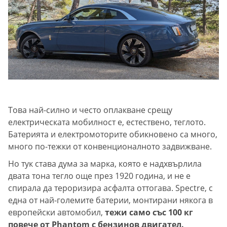
Това най-силно и често оплакване срещу
електрическата мобилност е, естествено, теглото.
Батерията и електромоторите обикновено са много,
много по-тежки от конвенционалното задвижване.
Но тук става дума за марка, която е надхвърлила
двата тона тегло още през 1920 година, и не е
спирала да тероризира асфалта оттогава. Spectre, с
една от най-големите батерии, монтирани някога в
европейски автомобил,
тежи само със 100 кг
повече от Phantom с бензинов двигател.