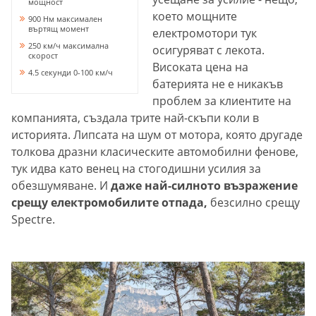
мощност
което мощните
900 Нм максимален
въртящ момент
електромотори тук
250 км/ч максимална
осигуряват с лекота.
скорост
Високата цена на
4.5 секунди 0-100 км/ч
батерията не е никакъв
проблем за клиентите на
компанията, създала трите най-скъпи коли в
историята. Липсата на шум от мотора, която другаде
толкова дразни класическите автомобилни фенове,
тук идва като венец на стогодишни усилия за
обезшумяване. И
даже най-силното възражение
срещу електромобилите отпада,
безсилно срещу
Spectre.