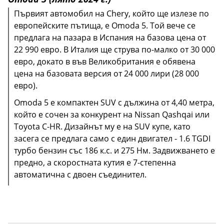
Първият автомобил на Chery, който ще излезе по
европейските пътища, е Omoda 5. Той вече се
предлага на пазара в Испания на базова цена от
22 990 евро. В Италия ще струва по-малко от 30 000
евро, докато в във Великобритания е обявена
Със своите 4,5 метра дължина и 1,6-литров
Бензиновият двигател 1.5 TGDI обединява два
Европейският дебют на Omoda 7 е планиран за
цена на базовата версия от 24 000 лири (28 000
бензинов турбо двигател със 186 к.с. и 275 Нм,
електрически мотора (по един на всяка ос), които
2025 г., като датата все още не е определена.
Възраждането на Ebro идва благодарение на
евро).
комбиниран със скоростна кутия DCT 7 и
осигуряват задвижване на четирите колела,
Китайският SUV получава 20-цолови джанти и plug-
съвместно предприятие между испанските EV
Omoda 5 е компактен SUV с дължина от 4,40 метра,
задвижване на четирите колела, Jaecoo J7 се готви
свързано със 7-степенна автоматична скоростна
in хибриден агрегат, който комбинира 1.5 TGDI
MOTORS и Chery Automobile за управление на
който е сочен за конкурент на Nissan Qashqai или
да излезе на пазара в няколко европейски страни
кутия с двоен съединител.
бензинов двигател с електрически мотор, за
завода в Барселона, където ще се произвеждат
Toyota C-HR. Дизайнът му е на SUV купе, като
с ориентировъчна базова цена от близо 40 000
мощност, която все още не е обявена официално.
новите модели, започвайки с електрически пикап.
засега се предлага само с един двигател - 1.6 TGDI
евро.
Първият SUV с марка Ebro ще бъде представен на
турбо бензин със 186 к.с. и 275 Нм. Задвижването е
22 май в Мадрид.
предно, а скоростната кутия е 7-степенна
автоматична с двоен съединител.