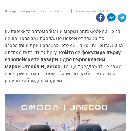
Петър Захариев
22.05.2024 07:39
Прочитания: 14813
Китайските автомобилни марки автомобили не са
нещо ново за Европа, но някои от тях са по-
агресивни при навлизането си на континента. Една
от тях е гигантът Chery,
който се фокусира върху
европейските пазари с две първокласни
марки Omoda и Jaecoo.
Те ще предложат не само
електрическите автомобили, но на бензинови и
plug-in хибридни модели.