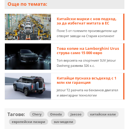
Още по темата:
Китайски марки с нов подход,
за да избегнат митата в ЕС
Поне 5 от големите производители ще
отворят заводи на Стария континент
Това копие на Lamborghini Urus
струва само 15 000 евро
Топ-версията на спортният SUV Jetour
Dasheng развива 326 к.с.
Китайци пуснаха всъдеход с 1
млн км гаранция
Jetour T2 разчита на бензинов двигател
и авангардни технологии
Тагове:
Chery
Omoda
Jaecoo
китайски коли
европейски пазари
suv-модели