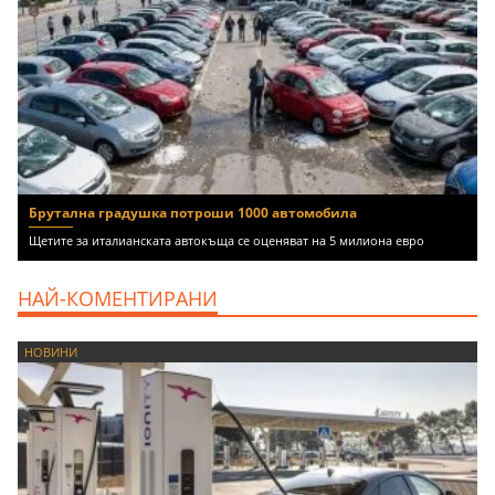
Брутална градушка потроши 1000 автомобила
Щетите за италианската автокъща се оценяват на 5 милиона евро
НАЙ-КОМЕНТИРАНИ
НОВИНИ