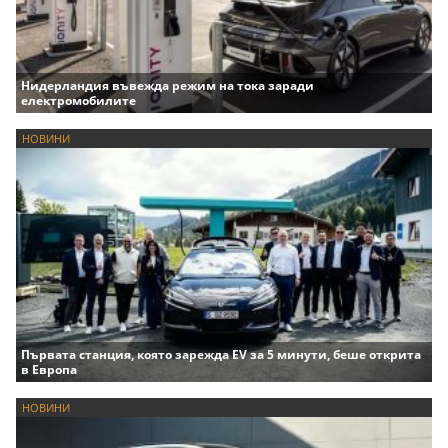
Нидерландия въвежда режим на тока заради
електромобилите
НОВИНИ
Първата станция, която зарежда EV за 5 минути, беше открита
в Европа
НОВИНИ