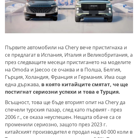
Първите автомобили на Chery вече пристигнаха и
се предлагат в Испания, Италия и Великобритания, а
през следващите месеци пристигането на моделите
на Omoda и Jaecoo се очаква и в Полша, Белгия,
Гърция, Холандия, Франция и Германия. Има още
една държава,
в която китайците смятат, че ще
постигнат сериозни успехи и това е Турция.
Всъщност, това ще бъде вторият опит на Chery да
спечели турския пазар, след като първият - през
2006 г., се оказа неуспешен. Нещата обаче са се
променили сериозно, защото през 2023 г.
китайският производител е продал над 60 000 коли в