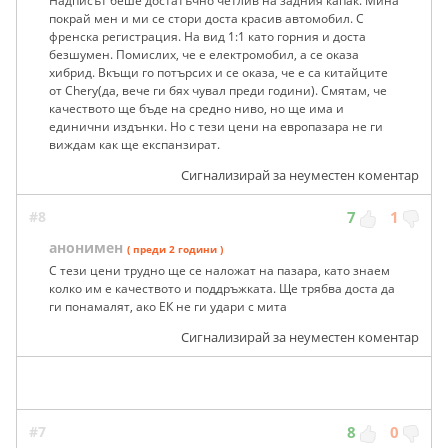
Надписът беше достатъчно четлив на задния капак. Мина
покрай мен и ми се стори доста красив автомобил. С
френска регистрация. На вид 1:1 като горния и доста
безшумен. Помислих, че е електромобил, а се оказа
хибрид. Вкъщи го потърсих и се оказа, че е са китайците
от Chery(да, вече ги бях чувал преди години). Смятам, че
качеството ще бъде на средно ниво, но ще има и
единични издънки. Но с тези цени на европазара не ги
виждам как ще експанзират.
Сигнализирай за неуместен коментар
#8
7
1
анонимен
( преди 2 години )
С тези цени трудно ще се наложат на пазара, като знаем
колко им е качеството и поддръжката. Ще трябва доста да
ги понамалят, ако ЕК не ги удари с мита
Сигнализирай за неуместен коментар
#7
8
0