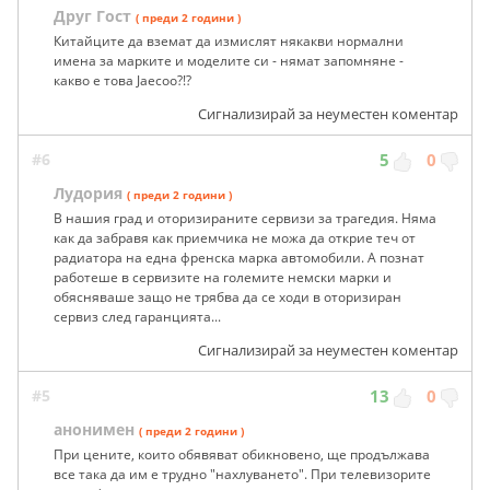
Друг Гост
( преди 2 години )
Китайците да вземат да измислят някакви нормални
имена за марките и моделите си - нямат запомняне -
какво е това Jaecoo?!?
Сигнализирай за неуместен коментар
#6
5
0
Лудория
( преди 2 години )
В нашия град и оторизираните сервизи за трагедия. Няма
как да забравя как приемчика не можа да открие теч от
радиатора на една френска марка автомобили. А познат
работеше в сервизите на големите немски марки и
обясняваше защо не трябва да се ходи в оторизиран
сервиз след гаранцията...
Сигнализирай за неуместен коментар
#5
13
0
анонимен
( преди 2 години )
При цените, които обявяват обикновено, ще продължава
все така да им е трудно "нахлуването". При телевизорите