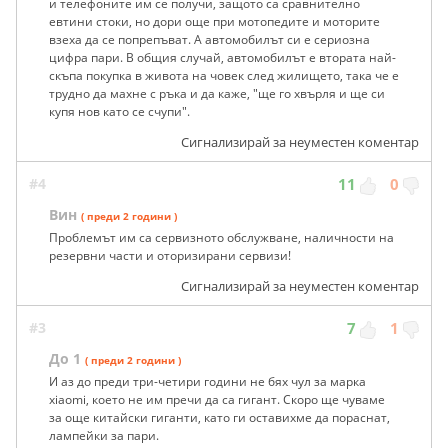
и телефоните им се получи, защото са сравнително
евтини стоки, но дори още при мотопедите и моторите
взеха да се попрепъват. А автомобилът си е сериозна
цифра пари. В общия случай, автомобилът е втората най-
скъпа покупка в живота на човек след жилището, така че е
трудно да махне с ръка и да каже, "ще го хвърля и ще си
купя нов като се счупи".
Сигнализирай за неуместен коментар
#4
11
0
Вин
( преди 2 години )
Проблемът им са сервизното обслужване, наличности на
резервни части и оторизирани сервизи!
Сигнализирай за неуместен коментар
#3
7
1
До 1
( преди 2 години )
И аз до преди три-четири години не бях чул за марка
xiaomi, което не им пречи да са гигант. Скоро ще чуваме
за още китайски гиганти, като ги оставихме да пораснат,
лампейки за пари.