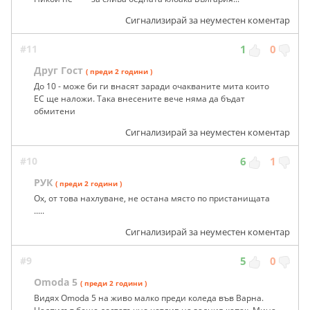
Сигнализирай за неуместен коментар
#11
1
0
Друг Гост
( преди 2 години )
До 10 - може би ги внасят заради очакваните мита които
ЕС ще наложи. Така внесените вече няма да бъдат
обмитени
Сигнализирай за неуместен коментар
#10
6
1
РУК
( преди 2 години )
Ох, от това нахлуване, не остана място по пристанищата
.....
Сигнализирай за неуместен коментар
#9
5
0
Omoda 5
( преди 2 години )
Видях Omoda 5 на живо малко преди коледа във Варна.