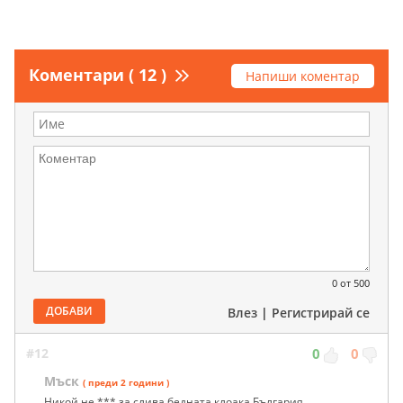
Коментари ( 12 )
Напиши коментар
0
от 500
ДОБАВИ
Влез
|
Регистрирай се
#12
0
0
Мъск
( преди 2 години )
Никой не *** за слива бедната клоака България...