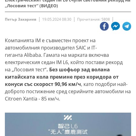
„Лосовия тест“ (ВИДЕО)
Петър Захариев
19.05.2024 08:30
Прочитания: 5808
Компанията IM е съвместен проект на
автомобилния производител SAIC и IT-
гиганта Alibaba. Гамата на марката включва
електрическия седан IM L6, който постави рекорд
на „Лосовия тест“
. Без шофьор зад волана
китайската кола премине през коридора от
конуси със скорост 90,96 км/ч
, като подобри най-
доброто постижение сред серийните автомобили на
Citroen Xantia - 85 км/ч.