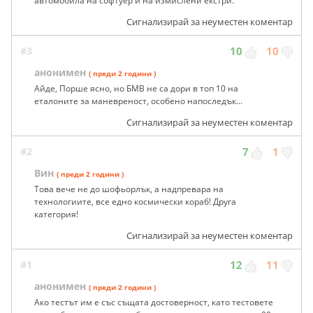
автомобила на софтуер и на измислени екстри.
Сигнализирай за неуместен коментар
#3
10
10
анонимен
( преди 2 години )
Айде, Порше ясно, но БМВ не са дори в топ 10 на
еталоните за маневреност, особено напоследък...
Сигнализирай за неуместен коментар
#2
7
1
Вин
( преди 2 години )
Това вече не до шофьорлък, а надпревара на
технологиите, все едно космически кораб! Друга
категория!
Сигнализирай за неуместен коментар
#1
12
11
анонимен
( преди 2 години )
Ако тестът им е със същата достоверност, като тестовете