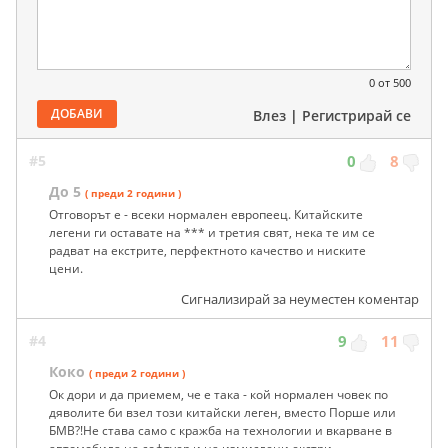
0
от 500
ДОБАВИ
Влез
|
Регистрирай се
#5
0
8
До 5
( преди 2 години )
Отговорът е - всеки нормален европеец. Китайските
легени ги оставате на *** и третия свят, нека те им се
радват на екстрите, перфектното качество и ниските
цени.
Сигнализирай за неуместен коментар
#4
9
11
Коко
( преди 2 години )
Ок дори и да приемем, че е така - кой нормален човек по
дяволите би взел този китайски леген, вместо Порше или
БМВ?!Не става само с кражба на технологии и вкарване в