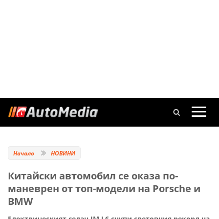
Начало
НОВИНИ
Китайски автомобил се оказа по-
маневрен от топ-модели на Porsche и
BMW
Електрическият седан IM L6 счупи световния рекорд на