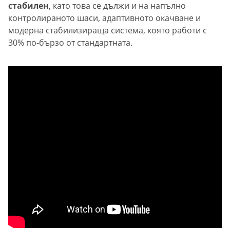
стабилен
, като това се дължи и на напълно
контролираното шаси, адаптивното окачване и
модерна стабилизираща система, която работи с
30% по-бързо от стандартната.