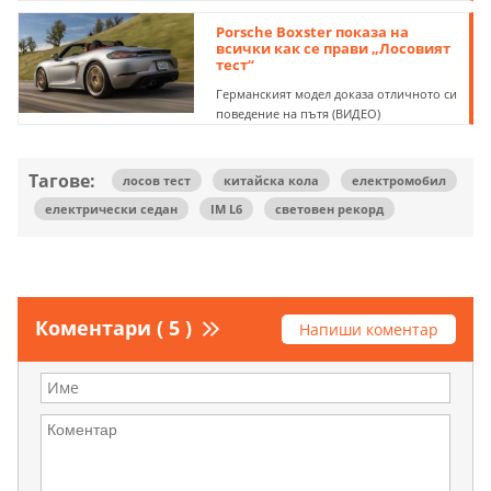
Porsche Boxster показа на
всички как се прави „Лосовият
тест“
Германският модел доказа отличното си
поведение на пътя (ВИДЕО)
Тагове:
лосов тест
китайска кола
електромобил
електрически седан
IM L6
световен рекорд
Коментари ( 5 )
Напиши коментар