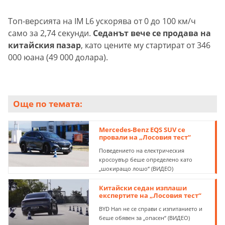
Топ-версията на IM L6 ускорява от 0 до 100 км/ч
само за 2,74 секунди.
Седанът вече се продава на
китайския пазар
, като цените му стартират от 346
000 юана (49 000 долара).
Още по темата:
Mercedes-Benz EQS SUV се
провали на „Лосовия тест“
Поведението на електрическия
кросоувър беше определено като
„шокиращо лошо“ (ВИДЕО)
Китайски седан изплаши
експертите на „Лосовия тест“
BYD Han не се справи с изпитанието и
беше обявен за „опасен“ (ВИДЕО)