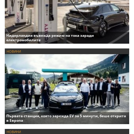
Нидерландия въвежда режим на тока заради
електромобилите
НОВИНИ
Първата станция, която зарежда EV за 5 минути, беше открита
в Европа
НОВИНИ