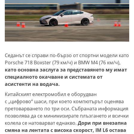
Седанът се справи по-бързо от спортни модели като
Porsche 718 Boxster (79 км/ч) и BMW M4 (76 км/ч),
като основна заслуга за представянето му имат
специалното окачване и системата от
асистенти на водача.
Китайският електромобил е оборудван
с „цифрово“ шаси, при което компютърът оценява
претоварването по три оси. Събраната информация
позволява да се минимизирате плъзгането и всички
колела се натоварват еднакво.
Дори при внезапна
смяна на лентата с висока скорост, IM L6 остава