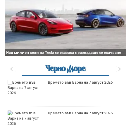
Над милион коли на Tesla се оказаха с разпадащо се окачване
продава, Двустаен апартамент, 59 m2
София, Люлин 3, 117000 EUR
продава, Тристаен апартамент, 89 m2
София, Младост 4, 250000 EUR