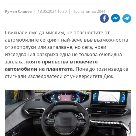
Румен Славов
18.05.2024 10:30
Прочитания: 2844
Свикнали сме да мислим, че опасностите от
автомобилите се крият най-вече във възможността
от злополуки или запалване, но сега, нови
изследвания разкриха една не толкова очевидна
заплаха,
която присъства в повечето
автомобили на планетата.
Поне до този извод са
стигнали изследователи от университета Дюк.