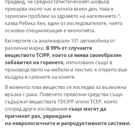
предвид, че средностатистическият шофьор
прекарва около час в колата всеки ден, това е
сериозен проблем за здравето на населението “,
казва Ребека Хен, един от изследователите, чиято
основна специализация е екологията.
Експертите са анализирали 101 автомобила от
различни марки.
В 99% от случаите
веществото TCIPP, което се явява своеобразен
забавител на горенето,
използвано също в
производството на мебели и текстил, е открито във
въздуха в салоните на колите.
В момента това вещество се изследва за възможна
връзка с рака. Повечето превозни средства също
съдържат веществата TDCIPP и/или TCEP, които
според други изследвания
също могат да
причинят рак, увреждане
на неврологичните и репродуктивните системи.