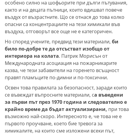
особено силно на шофьорите при дълги пътувания,
както и на децата пътници, които вдишват повече
въздух от възрастните. Що се отнася до това колко
опасни са концентрациите на тези химикали във
въздуха, отговорът все още не е категоричен.
Но според учените, предвид тези материали,
би
било по-добре те да отсъстват изобщо от
интериора на колата
. Патрик Морисън от
Международната асоциация на пожарникарите
казва, че тези забавители на горенето всъщност
правят пламъците по-димни и по-токсични.
Освен това правилата за безопасност, заради които
се въвеждат въпросните материали, с
а въведени
за първи път през 1970 година и следователно е
крайно време да бъдат актуализирани,
при това
възможно най-скоро. Интересното е, че това не е
първото проучване, което бие тревога за
химикалите, на които сме изложени всеки път,