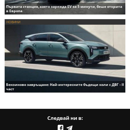
Първата станция, която зарежда EV за 5 минути, беше открита
в Европа
НОВИНИ
Бензиново завръщане: Най-интересните бъдещи коли с ДВГ - II
част
Следвай ни в: