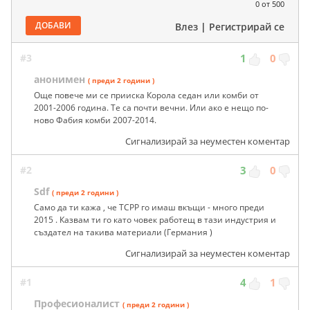
0
от 500
ДОБАВИ
Влез
|
Регистрирай се
#3
1
0
анонимен
( преди 2 години )
Още повече ми се прииска Корола седан или комби от
2001-2006 година. Те са почти вечни. Или ако е нещо по-
ново Фабия комби 2007-2014.
Сигнализирай за неуместен коментар
#2
3
0
Sdf
( преди 2 години )
Само да ти кажа , че TCPP го имаш вкъщи - много преди
2015 . Казвам ти го като човек работещ в тази индустрия и
създател на такива материали (Германия )
Сигнализирай за неуместен коментар
#1
4
1
Професионалист
( преди 2 години )