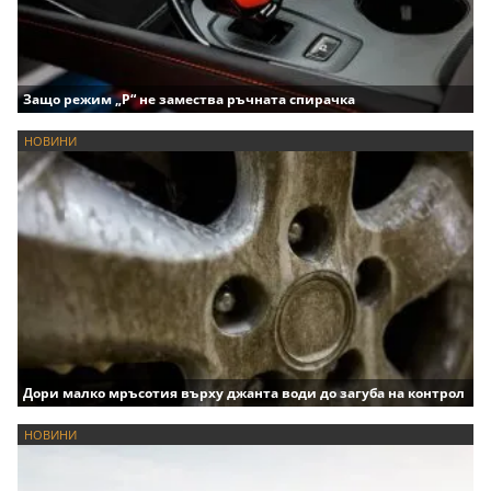
Защо режим „P“ не замества ръчната спирачка
НОВИНИ
Дори малко мръсотия върху джанта води до загуба на контрол
НОВИНИ