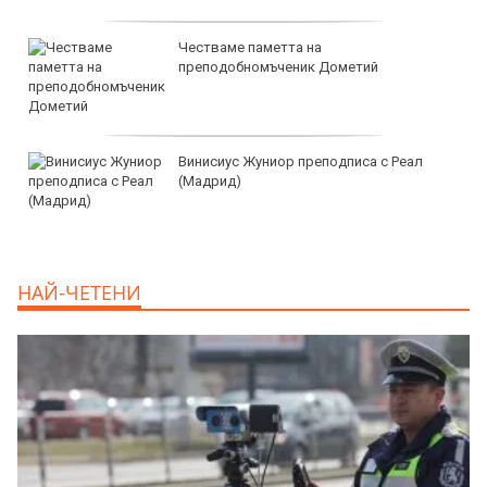
продава, Тристаен апартамент, 116 m2
София, Манастирски ливади Запад,
319000 EUR
продава, Двустаен апартамент, 68 m2
София, Дружба 1, 167900 EUR
дава под наем, Двустаен апартамент, 70
НАЙ-ЧЕТЕНИ
m2 София, Манастирски Ливади, 800 EUR