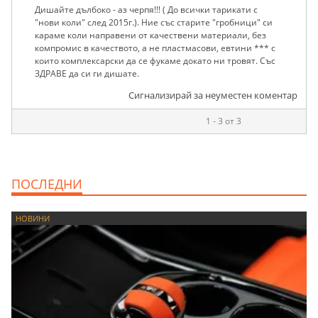
Дишайте дълбоко - аз черпя!!! ( До всички тарикати с
"нови коли" след 2015г.). Ние със старите "гробници" си
караме коли направени от качествени материали, без
компромис в качеството, а не пластмасови, евтини *** с
които комплексарски да се фукаме докато ни тровят. Със
ЗДРАВЕ да си ги дишате.
Сигнализирай за неуместен коментар
1 - 3 от 3
ПОСЛЕДНИ
НОВИНИ