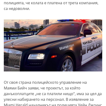
полицията, че колата е платена от трета компания,
са недоволни.
От своя страна полицейското управление на
Маями Бийч заяви, че проектът, за който
данъкоплатците „не са платили нищо“, има за цел да
улесни набирането на персонал. В изявление за
Miami Herald началникът на полицията Уейн Джоунс