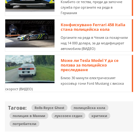
Комбито се тества, преди да започне
служба при органите на реда в
Германия
Конфискувано Ferrari 458 Italia
стана полицейска кола
Органите на реда в Чехия са похарчили
над 14 000 долара, за да модифицират
автомобила (ВИДЕО)
Може ли Tesla Model Y да се
ползва за полицейско
преследване
Близо 30 минути електрическият
кросовър гони Ford Mustang с висока
скорост (ВИДЕО)
Тагове:
Rolls-Royce Ghost
полицейска кола
полиция в Маями
луксозен седан
критики
потребители