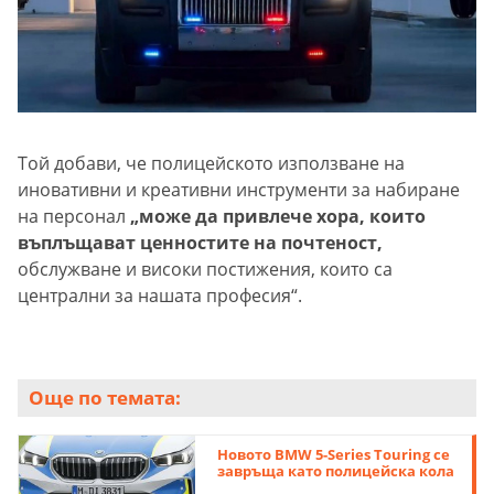
Той добави, че полицейското използване на
иновативни и креативни инструменти за набиране
на персонал
„може да привлече хора, които
въплъщават ценностите на почтеност,
обслужване и високи постижения, които са
централни за нашата професия“.
Още по темата:
Новото BMW 5-Series Touring се
завръща като полицейска кола