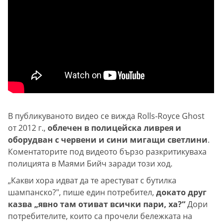
В публикуваното видео се вижда Rolls-Royce Ghost
от 2012 г.,
облечен в полицейска ливрея и
оборудван с червени и сини мигащи светлини
.
Коментаторите под видеото бързо разкритикуваха
полицията в Маями Бийч заради този ход.
„Какви хора идват да те арестуват с бутилка
шампанско?", пише един потребител,
докато друг
казва „явно там отиват всички пари, ха?“
Дори
потребителите, които са прочели бележката на