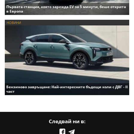
Първата станция, която зарежда EV за 5 минути, беше открита
в Европа
НОВИНИ
Бензиново завръщане: Най-интересните бъдещи коли с ДВГ - II
част
Следвай ни в: