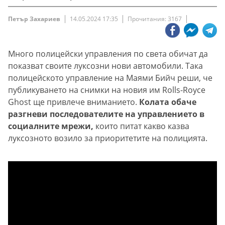
Петър Захариев
14.05.2024 17:35
Прочитания: 3167
Много полицейски управления по света обичат да
показват своите луксозни нови автомобили. Така
полицейското управление на Маями Бийч реши, че
публикуването на снимки на новия им Rolls-Royce
Ghost ще привлече вниманието.
Колата обаче
разгневи последователите на управлението в
социалните мрежи,
които питат какво казва
луксозното возило за приоритетите на полицията.