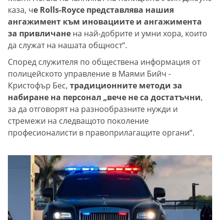
каза, ч
е Rolls-Royce представлява нашия
ангажимент към иновациите и ангажимента
за привличане
на най-добрите и умни хора, които
да служат на нашата общност“.
Според служителя по обществена информация от
полицейското управление в Маями Бийч -
Кристофър Бес,
традиционните методи за
набиране на персонал „вече не са достатъчни
,
за да отговорят на разнообразните нужди и
стремежи на следващото поколение
професионалисти в правоприлагащите органи“.