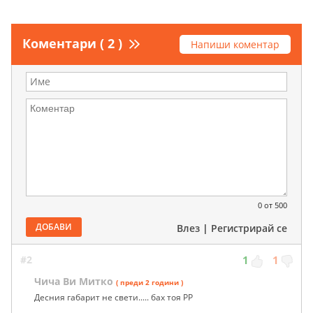
Коментари ( 2 )
Напиши коментар
0
от 500
ДОБАВИ
Влез
|
Регистрирай се
#2
1
1
Чича Ви Митко
( преди 2 години )
Десния габарит не свети..... бах тоя РР