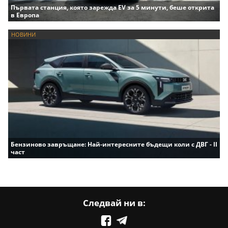
Първата станция, която зарежда EV за 5 минути, беше открита
в Европа
НОВИНИ
Бензиново завръщане: Най-интересните бъдещи коли с ДВГ - II
част
Следвай ни в: