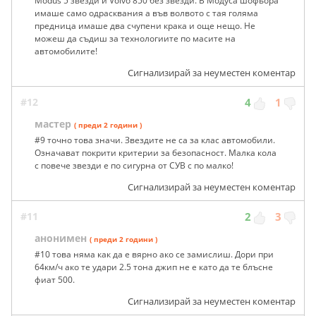
Modus 5 звезди и Volvo 850 без звезди. В Модуса шофьора
имаше само одрасквания а във волвото с тая голяма
предница имаше два счупени крака и още нещо. Не
можеш да съдиш за технологиите по масите на
автомобилите!
Сигнализирай за неуместен коментар
#12
4
1
мастер
( преди 2 години )
#9 точно това значи. Звездите не са за клас автомобили.
Означават покрити критерии за безопасност. Малка кола
с повече звезди е по сигурна от СУВ с по малко!
Сигнализирай за неуместен коментар
#11
2
3
анонимен
( преди 2 години )
#10 това няма как да е вярно ако се замислиш. Дори при
64км/ч ако те удари 2.5 тона джип не е като да те блъсне
фиат 500.
Сигнализирай за неуместен коментар