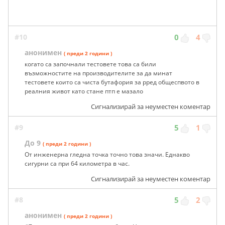
#10
0
4
анонимен
( преди 2 години )
когато са започнали тестовете това са били
възможностите на производителите за да минат
тестовете които са чиста бутафория за рред общеспвото в
реалния живот като стане птп е мазало
Сигнализирай за неуместен коментар
#9
5
1
До 9
( преди 2 години )
От инженерна гледна точка точно това значи. Еднакво
сигурни са при 64 километра в час.
Сигнализирай за неуместен коментар
#8
5
2
анонимен
( преди 2 години )