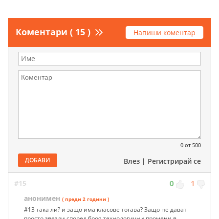
Коментари ( 15 )
Напиши коментар
0
от 500
ДОБАВИ
Влез
|
Регистрирай се
#15
0
1
анонимен
( преди 2 години )
#13 така ли? и защо има класове тогава? Защо не дават
просто звезди според броя технологични промени в