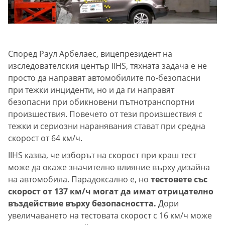
Според Раул Арбелаес, вицепрезидент на
изследователския център IIHS, тяхната задача е не
просто да направят автомобилите по-безопасни
при тежки инциденти, но и да ги направят
безопасни при обикновени пътнотранспортни
произшествия. Повечето от тези произшествия с
тежки и сериозни наранявания стават при средна
скорост от 64 км/ч.
IIHS казва, че изборът на скорост при краш тест
може да окаже значително влияние върху дизайна
на автомобила. Парадоксално е, но
тестовете със
скорост от 137 км/ч могат да имат отрицателно
въздействие върху безопасността.
Дори
увеличаването на тестовата скорост с 16 км/ч може