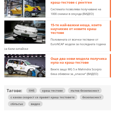
краш-тестове с рентген
Системата позволява получаване на
1000 снимки в секунда (ВИДЕО)
15-те най-важни неща, които
научихме от новите краш
тестове
Половината от всички тествани от
EuroNCAP модели за последната година
са били китайски
Още два нови модела получиха
нула на краш-тестове
Вижте защо MG 5 и Mahindra Scorpio
бяха обявени за „опасни“ (ВИДЕО)
Тагове:
IIHS
краш тестове
пътна безопасност
с каква скорост се правят краш тестовете
безопасност
сблъсък
видео