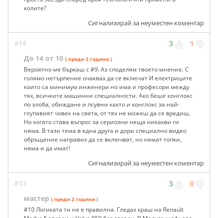
колите?
Сигнализирай за неуместен коментар
#14
3
1
До 14 от 10
( преди 2 години )
Вероятно ме бъркаш с #9. Аз споделям твоето мнение. С
голямо нетърпение очаквах да се включат И електриците
които са минимум инженери но има и професори между
тях, всичките машинни специалности. Ако беше конглокс
по злоба, обиждане и псувни както и конглокс за най-
глупавият човек на света, от тях не можеш да се вредиш,
Но когато става въпрос за сериозни неща никакви ги
няма. В тази тема в една друга и дори специално видео
обръщение направих да се включват, но нямат топки,
няма и да имат!
Сигнализирай за неуместен коментар
#13
3
0
мастер
( преди 2 години )
#10 Логиката ти не е правилна. Гледах краш на Renault