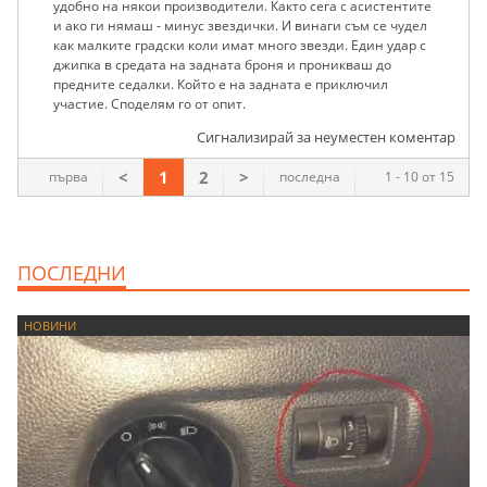
удобно на някои производители. Както сега с асистентите
и ако ги нямаш - минус звездички. И винаги съм се чудел
как малките градски коли имат много звезди. Един удар с
джипка в средата на задната броня и проникваш до
предните седалки. Който е на задната е приключил
участие. Споделям го от опит.
Сигнализирай за неуместен коментар
<
1
2
>
първа
последна
1 - 10 от 15
ПОСЛЕДНИ
НОВИНИ