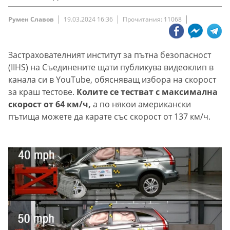
Румен Славов
19.03.2024 16:36
Прочитания: 11068
Застрахователният институт за пътна безопасност
(IIHS) на Съединените щати публикува видеоклип в
канала си в YouTube, обясняващ избора на скорост
за краш тестове.
Колите се тестват с максимална
скорост от 64 км/ч,
а по някои американски
пътища можете да карате със скорост от 137 км/ч.