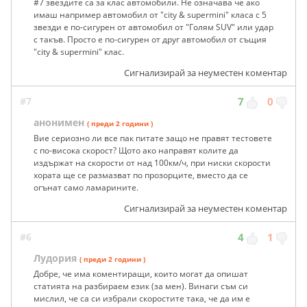
#7 звездите са за клас автомобили. Не означава че ако
имаш например автомобил от "city & supermini" класа с 5
звезди е по-сигурен от автомобил от "Голям SUV" или удар
с такъв. Просто е по-сигурен от друг автомобил от същия
"city & supermini" клас.
Сигнализирай за неуместен коментар
#7
7
0
анонимен
( преди 2 години )
Вие сериозно ли все пак питате защо не правят тестовете
с по-висока скорост? Щото ако направят колите да
издържат на скорости от над 100км/ч, при ниски скорости
хората ще се размазват по прозорците, вместо да се
огънат само ламарините.
Сигнализирай за неуместен коментар
#6
4
1
Лудория
( преди 2 години )
Добре, че има коментиращи, които могат да опишат
статията на разбираем език (за мен). Винаги съм си
мислил, че са си избрали скоростите така, че да им е