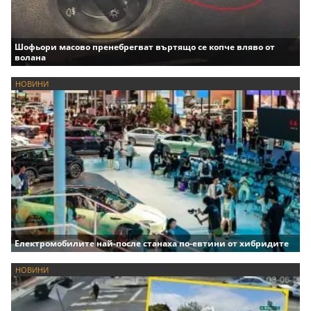
Шофьори масово пренебрегват въртящо се копче вляво от
волана
НОВИНИ
Електромобилите най-после станаха по-евтини от хибридите
НОВИНИ