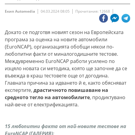
Екип Automedia
04.03.2024 08:05
Прочитания: 12668
Докато се подготвя новият сезон на Европейската
програма за оценка на новите автомобили
(EuroNCAP), организацията обобщи някои по-
любопитни факти от миналогодишните тестове.
Междувременно EuroNCAP работи усилено по
изцяло новата си методика, която ще започне да се
въвежда в краш тестовете още от догодина.
Главната причина за идването й е, както обясняват
експертите,
драстичното повишаване на
средното тегло на автомобилите
, продиктувано
най-вече от електрификацията.
15 любопитни факта от най-новите тестове на
EuroNCAP (ГАЛЕРИЯ):