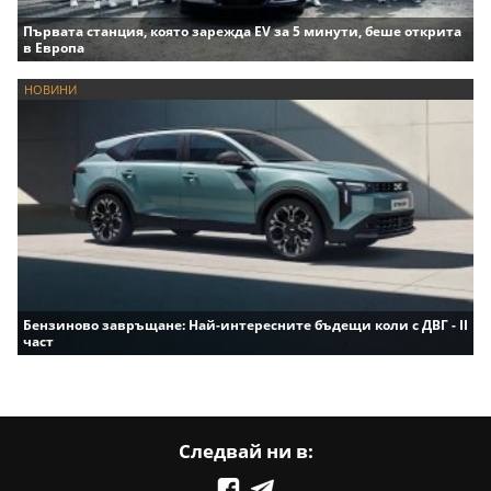
Първата станция, която зарежда EV за 5 минути, беше открита
в Европа
НОВИНИ
Бензиново завръщане: Най-интересните бъдещи коли с ДВГ - II
част
Следвай ни в: