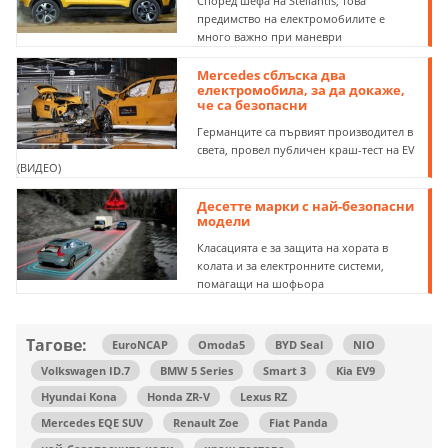
Според шефа на Stellantis, това
предимство на електромобилите е
много важно при маневри
Mercedes сблъска два
електромобила, за да докаже,
че са безопасни
Германците са първият производител в
света, провел публичен краш-тест на EV
(ВИДЕО)
Десетте марки с най-безопасни
модели
Класацията е за защита на хората в
колата и за електронните системи,
помагащи на шофьора
Тагове:
EuroNCAP
Omoda5
BYD Seal
NIO
Volkswagen ID.7
BMW 5 Series
Smart 3
Kia EV9
Hyundai Kona
Honda ZR-V
Lexus RZ
Mercedes EQE SUV
Renault Zoe
Fiat Panda