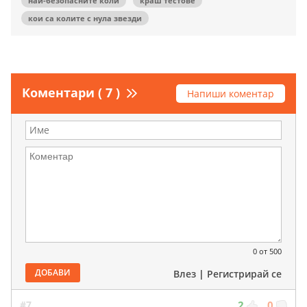
най-безопасните коли
краш тестове
кои са колите с нула звезди
Коментари ( 7 )
Напиши коментар
0
от 500
ДОБАВИ
Влез
|
Регистрирай се
#7
2
0