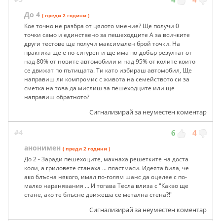
До 4
( преди 2 години )
Кое точно не разбра от цялото мнение? Ще получи 0
точки само и единствено за пешеходците А за всичките
други тестове ще получи максимален брой точки. На
практика ще е по-сигурен и ще има по-добър резултат от
над 80% от новите автомобили и над 95% от колите които
се движат по пътищата. Ти като избираш автомобил, Ще
направиш ли компромис с живота на семейството си за
сметка на това да мислиш за пешеходците или ще
направиш обратното?
Сигнализирай за неуместен коментар
#4
6
4
анонимен
( преди 2 години )
До 2 - Заради пешехоците, махнаха решетките на доста
коли, а гриловете станаха ... пластмаси. Идеята била, че
ако блъсна някого, имал по-голям шанс да оцелее с по-
малко наранявания ... И тогава Тесла влиза с "Какво ще
стане, ако те блъсне движеша се метална стена?!"
Сигнализирай за неуместен коментар