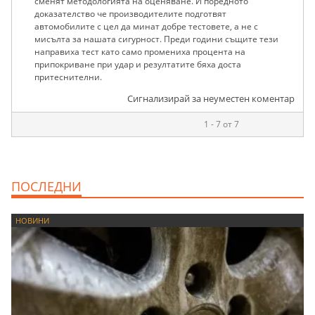
сменят методологията на оценяване. И поредното
доказателство че производителите подготвят
автомобилите с цел да минат добре тестовете, а не с
мисълта за нашата сигурност. Преди години същите тези
направиха тест като само промениха процента на
припокриване при удар и резултатите бяха доста
притеснителни.
Сигнализирай за неуместен коментар
1 - 7 от 7
ПОСЛЕДНИ
НОВИНИ