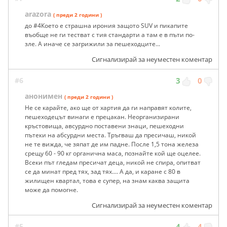
arazora
( преди 2 години )
до #4Което е страшна ирония защото SUV и пикапите
въобще не ги тестват с тия стандарти а там е в пъти по-
зле. А иначе се загрижили за пешеходците...
Сигнализирай за неуместен коментар
#6
3
0
анонимен
( преди 2 години )
Не се карайте, ако ще от хартия да ги направят колите,
пешеходецът винаги е прецакан. Неорганизирани
кръстовища, авсурдно поставени знаци, пешеходни
пътеки на абсурдни места. Тръгваш да пресичаш, никой
не те вижда, че зяпат де им падне. После 1,5 тона железа
срещу 60 - 90 кг органична маса, познайте кой ще оцелее.
Всеки път гледам пресичат деца, никой не спира, опитват
се да минат пред тях, зад тях.... А да, и каране с 80 в
жилищен квартал, това е супер, на знам каква защита
може да помогне.
Сигнализирай за неуместен коментар
#5
4
4