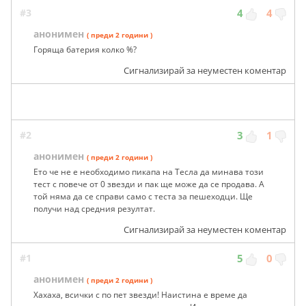
#3
4
4
анонимен
( преди 2 години )
Горяща батерия колко %?
Сигнализирай за неуместен коментар
#2
3
1
анонимен
( преди 2 години )
Ето че не е необходимо пикапа на Тесла да минава този
тест с повече от 0 звезди и пак ще може да се продава. А
той няма да се справи само с теста за пешеходци. Ще
получи над средния резултат.
Сигнализирай за неуместен коментар
#1
5
0
анонимен
( преди 2 години )
Хахаха, всички с по пет звезди! Наистина е време да